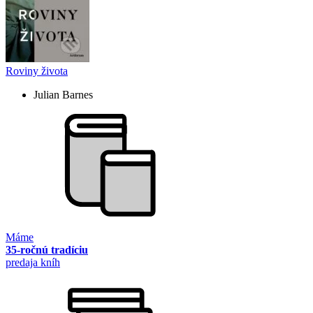
Roviny života
Julian Barnes
Máme
35-ročnú tradíciu
predaja kníh