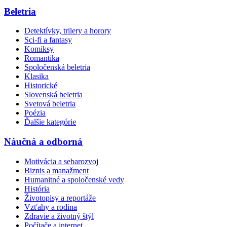
Beletria
Detektívky, trilery a horory
Sci-fi a fantasy
Komiksy
Romantika
Spoločenská beletria
Klasika
Historické
Slovenská beletria
Svetová beletria
Poézia
Ďalšie kategórie
Náučná a odborná
Motivácia a sebarozvoj
Biznis a manažment
Humanitné a spoločenské vedy
História
Životopisy a reportáže
Vzťahy a rodina
Zdravie a životný štýl
Počítače a internet