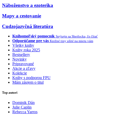
Náboženstvo a ezoterika
Mapy a cestovanie
Cudzojazyčná literatúra
Knihomoľský pomocník
Spýtajte sa Sherlocka, čo čítať
Odporúčame pre vás
Knižné tipy ušité na mieru vám
Všetky knihy
Knihy roka 2025
Bestsellery
Novinky
Pripravované
Akcie a zľavy
Kolekcie
Knihy s podporou FPU
Mám záujem o titul
Top autori
Dominik Dán
Julie Caplin
Rebecca Yarros