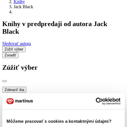
Knihy
Jack Black
Knihy v predpredaji od autora Jack
Black
Sledovať autora
Zúžiť výber
Zoradiť
Zúžiť výber
Zobraziť iba
novinky (0 titulov)
novinky
zľavnené tituly (0 titulov)
zľavnené tituly
Dostupnosť
na centrálnom sklade (0 titulov)
na centrálnom sklade
Môžeme pracovať s cookies a kontaktnými údajmi?
predpredaj (0 titulov)
predpredaj