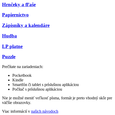
Hrnčeky a fľaše
Papiernictvo
Zápisníky a kalendáre
Hudba
LP platne
Puzzle
Prečítate na zariadeniach:
Pocketbook
Kindle
Smartfón či tablet s príslušnou aplikáciou
Počítač s príslušnou aplikáciou
Nie je možné meniť veľkosť písma, formát je preto vhodný skôr pre
väčšie obrazovky.
Viac informácií v
našich návodoch