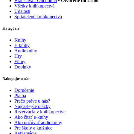
Bratislava - Obchodná
• Otvorené do 21:00
Všetky kníhkupectvá
Udalosti
Spriatelené kníhkupectvá
Kategórie
Knihy
E-knihy
Audioknihy
Hry
Filmy
Doplnky
Nakupujte u nás
Doručenie
Platba
Prečo práve u nás?
Najčastejšie otázky
Rezervácia v kníhkupectve
Ako čítať e-knihy
Ako počúvať audioknihy
Pre školy a knižnice
Reklamácie