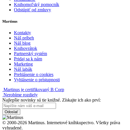
Knihomoľský pomocník
Odstúpiť od zmluvy
Martinus
Kontakty
Náš príbeh
Náš blog
Knihovrátok
Partnerský systém
Pridaj sa k nám
Marketing
Náš labák
Prehlásenie o cookies
Vyhlásenie o prístupnosti
Martinus je certifikovaný B Corp
Nerobíme rozdiely
Najlepšie novinky sú tie knižné. Získajte ich ako prví:
Odoslať
© 2000-2026 Martinus. Internetové kníhkupectvo. Všetky práva
vyhradené.