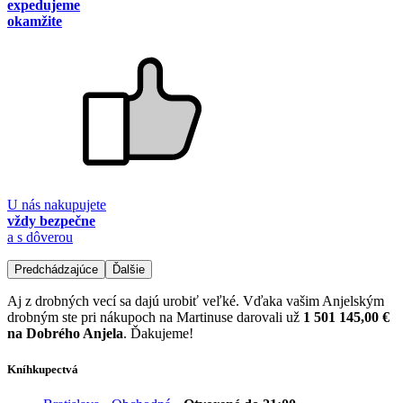
expedujeme
okamžite
U nás nakupujete
vždy bezpečne
a s dôverou
Predchádzajúce
Ďalšie
Aj z drobných vecí sa dajú urobiť veľké. Vďaka vašim Anjelským
drobným ste pri nákupoch na Martinuse darovali už
1 501 145,00 €
na Dobrého Anjela
. Ďakujeme!
Kníhkupectvá