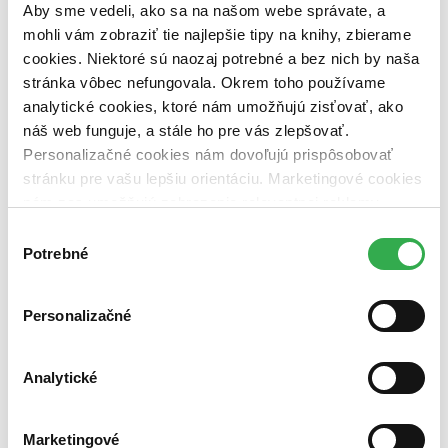
pripravujeme (0 titulov)
pripravujeme
Aby sme vedeli, ako sa na našom webe správate, a
dostupná (bez vypredaných) (0 titulov)
dostupná (bez
mohli vám zobraziť tie najlepšie tipy na knihy, zbierame
vypredaných)
cookies. Niektoré sú naozaj potrebné a bez nich by naša
Nové / čítané
stránka vôbec nefungovala. Okrem toho používame
nová (0 titulov)
nová
analytické cookies, ktoré nám umožňujú zisťovať, ako
čítaná (0 titulov)
čítaná
náš web funguje, a stále ho pre vás zlepšovať.
čítaná - výborný stav (0 titulov)
čítaná - výborný stav
Personalizačné cookies nám dovoľujú prispôsobovať
čítaná - mierne opotrebovaná (0 titulov)
čítaná - mierne
stránku pre vašu lepšiu orientáciu. Marketingové cookies
opotrebovaná
čítané verzie vypredaných kníh (0 titulov)
čítané verzie
nám zas umožňujú zobrazenie relevantnej reklamy.
vypredaných kníh
Niektoré údaje zdieľame aj s tretími stranami. Veľmi by
Výber
nám pomohlo, keby sme mohli používať všetky tieto
Potrebné
Zúžiť výber
súhlasu
cookies. Ďakujeme!
Zoradiť
Personalizačné
Analytické
Bestsellery
Top hodnotené
Novinky
Marketingové
Najdrahšie