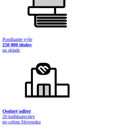
Ponúkame vyše
250 000 titulov
na sklade
Osobný odber
20 kníhkupectiev
po celom Slovensku