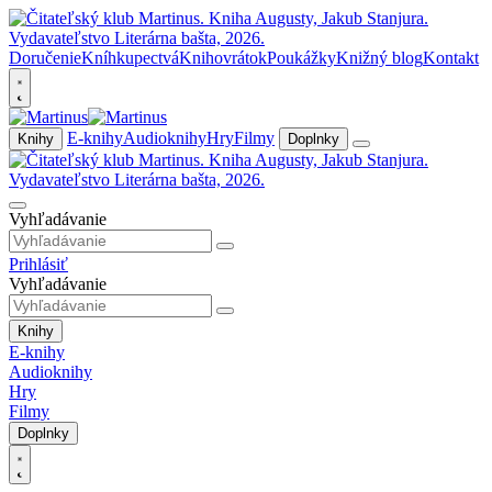
Doručenie
Kníhkupectvá
Knihovrátok
Poukážky
Knižný blog
Kontakt
E-knihy
Audioknihy
Hry
Filmy
Knihy
Doplnky
Vyhľadávanie
Prihlásiť
Vyhľadávanie
Knihy
E-knihy
Audioknihy
Hry
Filmy
Doplnky