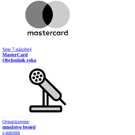
Sme 7-násobný
MasterCard
Obchodník roka
Organizujeme
množstvo besied
s autormi