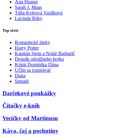
Ana Huang
Sarah J. Maas
Táňa Keleová Vasilková
Lucinda Riley
Top série
Romantické úteky
Harry Potter
Kapitán Stein a Notár Barbarič
Denník odvážneho bojka
Krimi Dominika Dána
Učím sa rozprávať
Duna
Smradi
Darčekové poukážky
Čítačky e-kníh
Vecičky od Martinusu
Káva, čaj a pochutiny