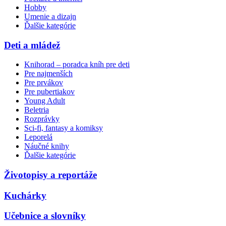
Hobby
Umenie a dizajn
Ďalšie kategórie
Deti a mládež
Knihorad – poradca kníh pre deti
Pre najmenších
Pre prvákov
Pre pubertiakov
Young Adult
Beletria
Rozprávky
Sci-fi, fantasy a komiksy
Leporelá
Náučné knihy
Ďalšie kategórie
Životopisy a reportáže
Kuchárky
Učebnice a slovníky