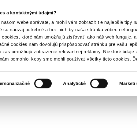
es a kontaktnými údajmi?
našom webe správate, a mohli vám zobraziť tie najlepšie tipy n
é sú naozaj potrebné a bez nich by naša stránka vôbec nefung
 cookies, ktoré nám umožňujú zisťovať, ako náš web funguje, a 
ačné cookies nám dovoľujú prispôsobovať stránku pre vašu lepši
zas umožňujú zobrazenie relevantnej reklamy. Niektoré údaje z
y nám pomohlo, keby sme mohli používať všetky tieto cookies. 
ersonalizačné
Analytické
Marketi