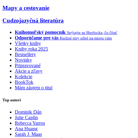
Mapy a cestovanie
Cudzojazyčná literatúra
Knihomoľský pomocník
Spýtajte sa Sherlocka, čo čítať
Odporúčame pre vás
Knižné tipy ušité na mieru vám
Všetky knihy
Knihy roka 2025
Bestsellery
Novinky
Pripravované
Akcie a zľavy
Kolekcie
BookTok
Mám záujem o titul
Top autori
Dominik Dán
Julie Caplin
Rebecca Yarros
Ana Huang
Sarah J. Maas