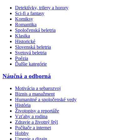
Detektívky, trilery a horory
Sci-fi a fantasy
Komiksy
Romantika
Spoločenská beletria
Klasika
Historické
Slovenská beletria
Svetová beletria
Poézia
Ďalšie kategórie
Náučná a odborná
Motivácia a sebarozvoj
Biznis a manažment
Humanitné a spoločenské vedy
História
Životopisy a reportáže
Vzťahy a rodina
Zdravie a životný štýl
Počítače a internet
Hobby
Umenie a dizajn