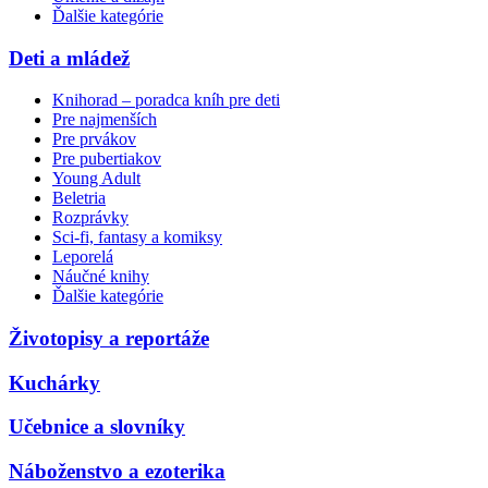
Ďalšie kategórie
Deti a mládež
Knihorad – poradca kníh pre deti
Pre najmenších
Pre prvákov
Pre pubertiakov
Young Adult
Beletria
Rozprávky
Sci-fi, fantasy a komiksy
Leporelá
Náučné knihy
Ďalšie kategórie
Životopisy a reportáže
Kuchárky
Učebnice a slovníky
Náboženstvo a ezoterika