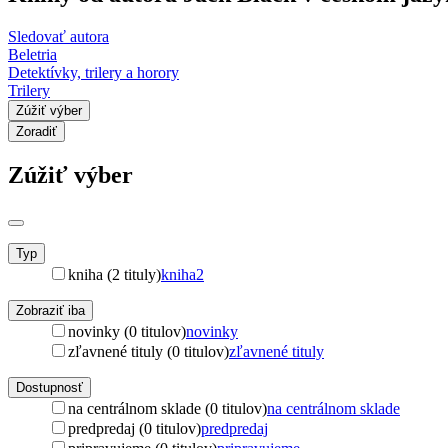
Sledovať autora
Beletria
Detektívky, trilery a horory
Trilery
Zúžiť výber
Zoradiť
Zúžiť výber
Typ
kniha (2 tituly)
kniha
2
Zobraziť iba
novinky (0 titulov)
novinky
zľavnené tituly (0 titulov)
zľavnené tituly
Dostupnosť
na centrálnom sklade (0 titulov)
na centrálnom sklade
predpredaj (0 titulov)
predpredaj