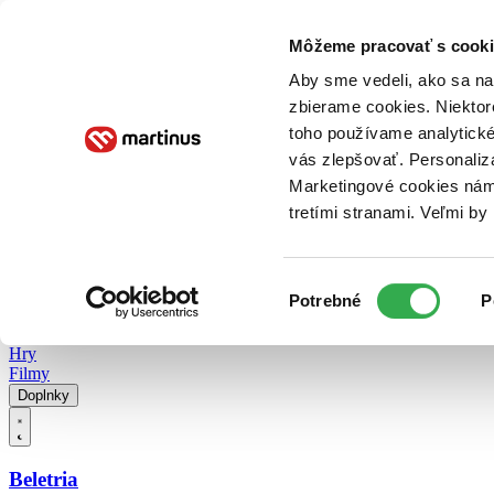
Doručenie
Kníhkupectvá
Knihovrátok
Poukážky
Knižný blog
Kontakt
Môžeme pracovať s cooki
Aby sme vedeli, ako sa na 
zbierame cookies. Niektor
E-knihy
Audioknihy
Hry
Filmy
Knihy
Doplnky
toho používame analytické
vás zlepšovať. Personaliz
Vyhľadávanie
Marketingové cookies nám 
tretími stranami. Veľmi b
Prihlásiť
Vyhľadávanie
Výber
Knihy
Potrebné
P
súhlasu
E-knihy
Audioknihy
Hry
Filmy
Doplnky
Beletria