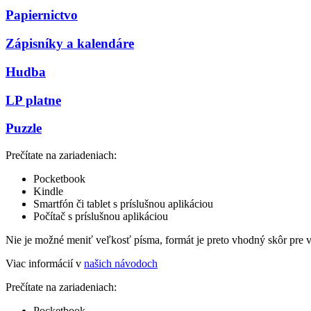
Papiernictvo
Zápisníky a kalendáre
Hudba
LP platne
Puzzle
Prečítate na zariadeniach:
Pocketbook
Kindle
Smartfón či tablet s príslušnou aplikáciou
Počítač s príslušnou aplikáciou
Nie je možné meniť veľkosť písma, formát je preto vhodný skôr pre 
Viac informácií v
našich návodoch
Prečítate na zariadeniach:
Pocketbook