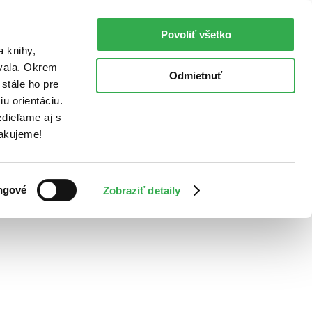
Povoliť všetko
a knihy,
ovala. Okrem
Odmietnuť
stále ho pre
u orientáciu.
dieľame aj s
Ďakujeme!
ngové
Zobraziť detaily