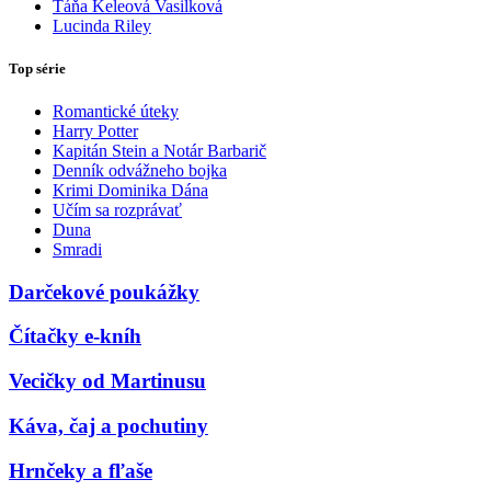
Táňa Keleová Vasilková
Lucinda Riley
Top série
Romantické úteky
Harry Potter
Kapitán Stein a Notár Barbarič
Denník odvážneho bojka
Krimi Dominika Dána
Učím sa rozprávať
Duna
Smradi
Darčekové poukážky
Čítačky e-kníh
Vecičky od Martinusu
Káva, čaj a pochutiny
Hrnčeky a fľaše