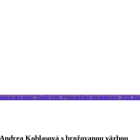
a Andrea Koblasová s brožovanou väzbou