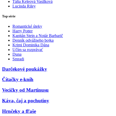
Táňa Keleová Vasilková
Lucinda Riley
Top série
Romantické úteky
Harry Potter
Kapitán Stein a Notár Barbarič
Denník odvážneho bojka
Krimi Dominika Dána
Učím sa rozprávať
Duna
Smradi
Darčekové poukážky
Čítačky e-kníh
Vecičky od Martinusu
Káva, čaj a pochutiny
Hrnčeky a fľaše