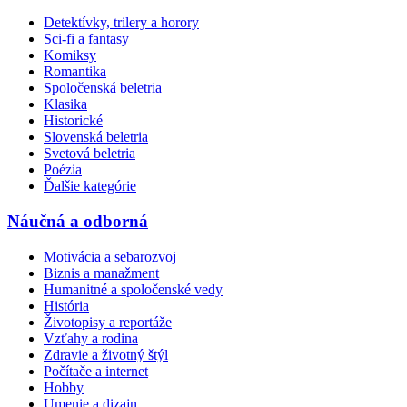
Detektívky, trilery a horory
Sci-fi a fantasy
Komiksy
Romantika
Spoločenská beletria
Klasika
Historické
Slovenská beletria
Svetová beletria
Poézia
Ďalšie kategórie
Náučná a odborná
Motivácia a sebarozvoj
Biznis a manažment
Humanitné a spoločenské vedy
História
Životopisy a reportáže
Vzťahy a rodina
Zdravie a životný štýl
Počítače a internet
Hobby
Umenie a dizajn