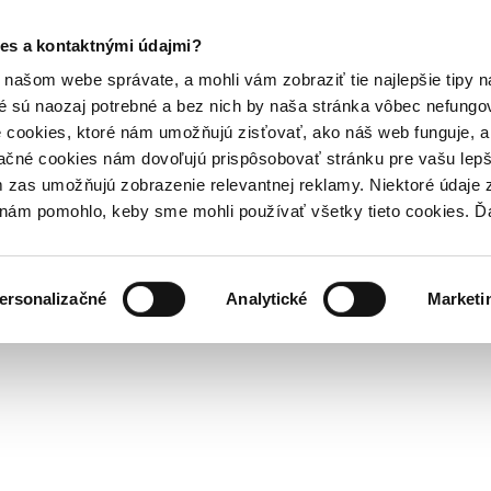
es a kontaktnými údajmi?
našom webe správate, a mohli vám zobraziť tie najlepšie tipy n
é sú naozaj potrebné a bez nich by naša stránka vôbec nefung
 cookies, ktoré nám umožňujú zisťovať, ako náš web funguje, a 
ačné cookies nám dovoľujú prispôsobovať stránku pre vašu lepši
zas umožňujú zobrazenie relevantnej reklamy. Niektoré údaje z
y nám pomohlo, keby sme mohli používať všetky tieto cookies. 
ersonalizačné
Analytické
Marketi