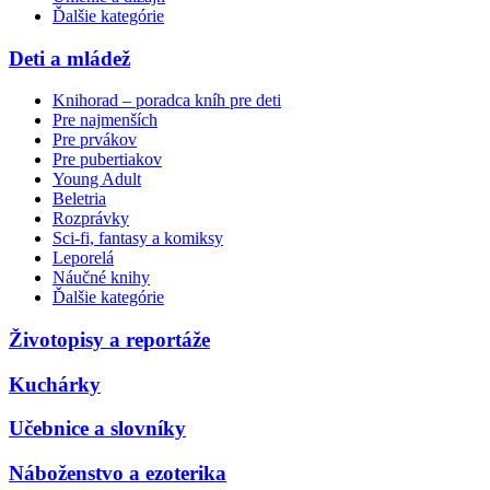
Ďalšie kategórie
Deti a mládež
Knihorad – poradca kníh pre deti
Pre najmenších
Pre prvákov
Pre pubertiakov
Young Adult
Beletria
Rozprávky
Sci-fi, fantasy a komiksy
Leporelá
Náučné knihy
Ďalšie kategórie
Životopisy a reportáže
Kuchárky
Učebnice a slovníky
Náboženstvo a ezoterika