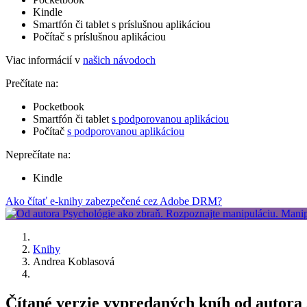
Kindle
Smartfón či tablet s príslušnou aplikáciou
Počítač s príslušnou aplikáciou
Viac informácií v
našich návodoch
Prečítate na:
Pocketbook
Smartfón či tablet
s podporovanou aplikáciou
Počítač
s podporovanou aplikáciou
Neprečítate na:
Kindle
Ako čítať e-knihy zabezpečené cez Adobe DRM?
Knihy
Andrea Koblasová
Čítané verzie vypredaných kníh od autor