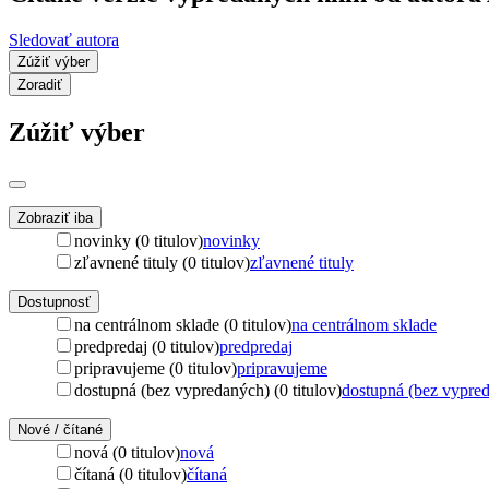
Sledovať autora
Zúžiť výber
Zoradiť
Zúžiť výber
Zobraziť iba
novinky (0 titulov)
novinky
zľavnené tituly (0 titulov)
zľavnené tituly
Dostupnosť
na centrálnom sklade (0 titulov)
na centrálnom sklade
predpredaj (0 titulov)
predpredaj
pripravujeme (0 titulov)
pripravujeme
dostupná (bez vypredaných) (0 titulov)
dostupná (bez vypre
Nové / čítané
nová (0 titulov)
nová
čítaná (0 titulov)
čítaná