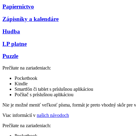
Papiernictvo
Zápisníky a kalendáre
Hudba
LP platne
Puzzle
Prečítate na zariadeniach:
Pocketbook
Kindle
Smartfón či tablet s príslušnou aplikáciou
Počítač s príslušnou aplikáciou
Nie je možné meniť veľkosť písma, formát je preto vhodný skôr pre 
Viac informácií v
našich návodoch
Prečítate na zariadeniach:
Pocketbook