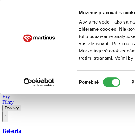
Doručenie
Kníhkupectvá
Knihovrátok
Poukážky
Knižný blog
Kontakt
Môžeme pracovať s cooki
Aby sme vedeli, ako sa na 
zbierame cookies. Niektor
E-knihy
Audioknihy
Hry
Filmy
Knihy
Doplnky
toho používame analytické
vás zlepšovať. Personaliz
Vyhľadávanie
Marketingové cookies nám 
tretími stranami. Veľmi b
Prihlásiť
Vyhľadávanie
Výber
Knihy
Potrebné
P
súhlasu
E-knihy
Audioknihy
Hry
Filmy
Doplnky
Beletria