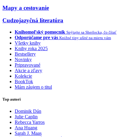
Mapy a cestovanie
Cudzojazyčná literatúra
Knihomoľský pomocník
Spýtajte sa Sherlocka, čo čítať
Odporúčame pre vás
Knižné tipy ušité na mieru vám
Všetky knihy
Knihy roka 2025
Bestsellery
Novinky
Pripravované
Akcie a zľavy
Kolekcie
BookTok
Mám záujem o titul
Top autori
Dominik Dán
Julie Caplin
Rebecca Yarros
Ana Huang
Sarah J. Maas