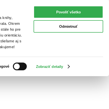
Povoliť všetko
a knihy,
ovala. Okrem
Odmietnuť
stále ho pre
u orientáciu.
dieľame aj s
Ďakujeme!
ngové
Zobraziť detaily