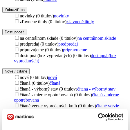
Zobraziť iba
novinky (0 titulov)
novinky
zľavnené tituly (0 titulov)
zľavnené tituly
Dostupnosť
na centrálnom sklade (0 titulov)
na centrálnom sklade
predpredaj (0 titulov)
predpredaj
pripravujeme (0 titulov)
pripravujeme
dostupná (bez vypredaných) (0 titulov)
dostupná (bez
vypredaných)
Nové / čítané
nová (0 titulov)
nová
čítaná (0 titulov)
čítaná
čítaná - výborný stav (0 titulov)
čítaná - výborný stav
čítaná - mierne opotrebovaná (0 titulov)
čítaná - mierne
opotrebovaná
čítané verzie vypredaných kníh (0 titulov)
čítané verzie
vypredaných kníh
Jazyk
čeština (1 titul)
čeština
1