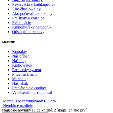
Rezervácia v kníhkupectve
Ako čítať e-knihy
Ako počúvať audioknihy
Pre školy a knižnice
Reklamácie
Knihomoľský pomocník
Odstúpiť od zmluvy
Martinus
Kontakty
Náš príbeh
Náš blog
Knihovrátok
Partnerský systém
Pridaj sa k nám
Marketing
Náš labák
Prehlásenie o cookies
Vyhlásenie o prístupnosti
Martinus je certifikovaný B Corp
Nerobíme rozdiely
Najlepšie novinky sú tie knižné. Získajte ich ako prví: