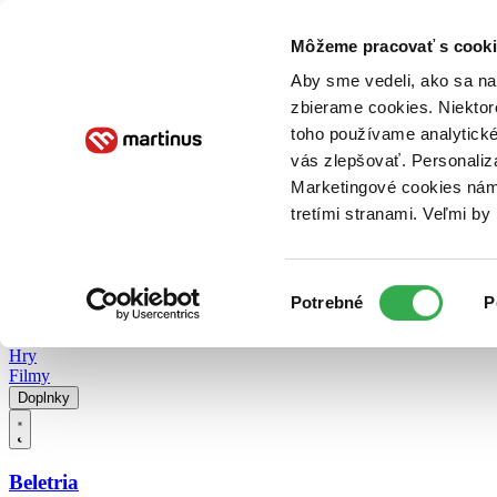
Doručenie
Kníhkupectvá
Knihovrátok
Poukážky
Knižný blog
Kontakt
Môžeme pracovať s cooki
Aby sme vedeli, ako sa na 
zbierame cookies. Niektor
E-knihy
Audioknihy
Hry
Filmy
Knihy
Doplnky
toho používame analytické
vás zlepšovať. Personaliz
Vyhľadávanie
Marketingové cookies nám 
tretími stranami. Veľmi b
Prihlásiť
Vyhľadávanie
Výber
Knihy
Potrebné
P
súhlasu
E-knihy
Audioknihy
Hry
Filmy
Doplnky
Beletria