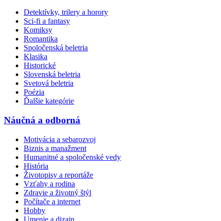
Detektívky, trilery a horory
Sci-fi a fantasy
Komiksy
Romantika
Spoločenská beletria
Klasika
Historické
Slovenská beletria
Svetová beletria
Poézia
Ďalšie kategórie
Náučná a odborná
Motivácia a sebarozvoj
Biznis a manažment
Humanitné a spoločenské vedy
História
Životopisy a reportáže
Vzťahy a rodina
Zdravie a životný štýl
Počítače a internet
Hobby
Umenie a dizajn