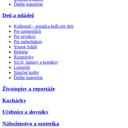
Ďalšie kategórie
Deti a mládež
Knihorad – poradca kníh pre deti
Pre najmenších
Pre prvákov
Pre pubertiakov
Young Adult
Beletria
Rozprávky
Sci-fi, fantasy a komiksy
Leporelá
Náučné knihy
Ďalšie kategórie
Životopisy a reportáže
Kuchárky
Učebnice a slovníky
Náboženstvo a ezoterika