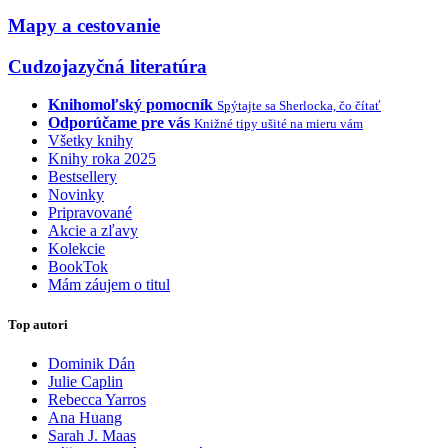
Mapy a cestovanie
Cudzojazyčná literatúra
Knihomoľský pomocník
Spýtajte sa Sherlocka, čo čítať
Odporúčame pre vás
Knižné tipy ušité na mieru vám
Všetky knihy
Knihy roka 2025
Bestsellery
Novinky
Pripravované
Akcie a zľavy
Kolekcie
BookTok
Mám záujem o titul
Top autori
Dominik Dán
Julie Caplin
Rebecca Yarros
Ana Huang
Sarah J. Maas