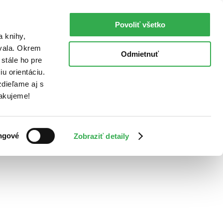
Povoliť všetko
a knihy,
ovala. Okrem
Odmietnuť
stále ho pre
u orientáciu.
dieľame aj s
Ďakujeme!
ngové
Zobraziť detaily