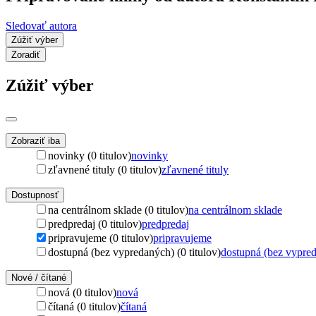
Sledovať autora
Zúžiť výber
Zoradiť
Zúžiť výber
Zobraziť iba
novinky (0 titulov)
novinky
zľavnené tituly (0 titulov)
zľavnené tituly
Dostupnosť
na centrálnom sklade (0 titulov)
na centrálnom sklade
predpredaj (0 titulov)
predpredaj
pripravujeme (0 titulov)
pripravujeme
dostupná (bez vypredaných) (0 titulov)
dostupná (bez vypre
Nové / čítané
nová (0 titulov)
nová
čítaná (0 titulov)
čítaná