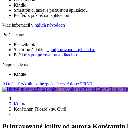
Kindle
Smartfón či tablet s príslušnou aplikáciou
Počítač s príslušnou aplikáciou
Viac informácií v
našich návodoch
Prečítate na:
Pocketbook
Smartfón či tablet
s podporovanou aplikáciou
Počítač
s podporovanou aplikáciou
Neprečítate na:
Kindle
Ako čítať e-knihy zabezpečené cez Adobe DRM?
Knihy
Konštantín Filozof - sv. Cyril
Pripravované knihy od autora Konštantín Fi