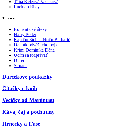
Táňa Keleová Vasilková
Lucinda Riley
Top série
Romantické úteky
Harry Potter
Kapitán Stein a Notár Barbarič
Denník odvážneho bojka
Krimi Dominika Dána
Učím sa rozprávať
Duna
Smradi
Darčekové poukážky
Čítačky e-kníh
Vecičky od Martinusu
Káva, čaj a pochutiny
Hrnčeky a fľaše