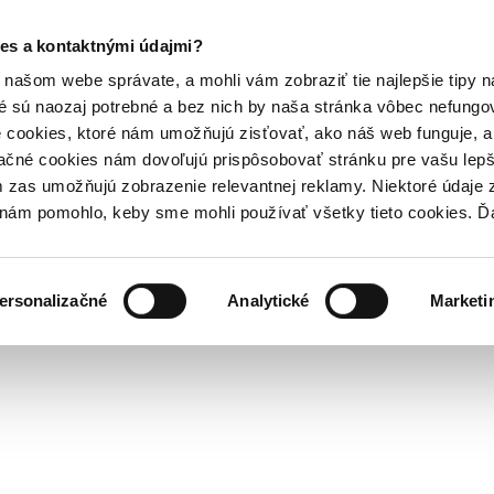
es a kontaktnými údajmi?
našom webe správate, a mohli vám zobraziť tie najlepšie tipy n
é sú naozaj potrebné a bez nich by naša stránka vôbec nefung
 cookies, ktoré nám umožňujú zisťovať, ako náš web funguje, a 
ačné cookies nám dovoľujú prispôsobovať stránku pre vašu lepši
zas umožňujú zobrazenie relevantnej reklamy. Niektoré údaje z
y nám pomohlo, keby sme mohli používať všetky tieto cookies. 
ersonalizačné
Analytické
Marketi