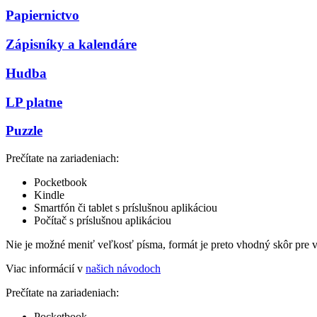
Papiernictvo
Zápisníky a kalendáre
Hudba
LP platne
Puzzle
Prečítate na zariadeniach:
Pocketbook
Kindle
Smartfón či tablet s príslušnou aplikáciou
Počítač s príslušnou aplikáciou
Nie je možné meniť veľkosť písma, formát je preto vhodný skôr pre 
Viac informácií v
našich návodoch
Prečítate na zariadeniach:
Pocketbook