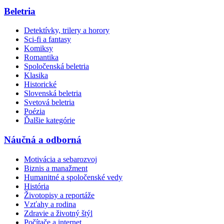
Beletria
Detektívky, trilery a horory
Sci-fi a fantasy
Komiksy
Romantika
Spoločenská beletria
Klasika
Historické
Slovenská beletria
Svetová beletria
Poézia
Ďalšie kategórie
Náučná a odborná
Motivácia a sebarozvoj
Biznis a manažment
Humanitné a spoločenské vedy
História
Životopisy a reportáže
Vzťahy a rodina
Zdravie a životný štýl
Počítače a internet