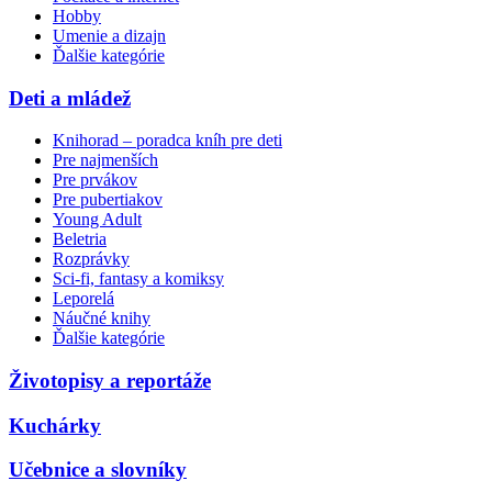
Hobby
Umenie a dizajn
Ďalšie kategórie
Deti a mládež
Knihorad – poradca kníh pre deti
Pre najmenších
Pre prvákov
Pre pubertiakov
Young Adult
Beletria
Rozprávky
Sci-fi, fantasy a komiksy
Leporelá
Náučné knihy
Ďalšie kategórie
Životopisy a reportáže
Kuchárky
Učebnice a slovníky