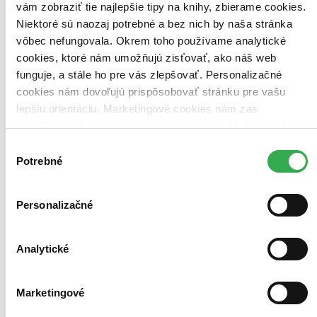
Bestsellery
vám zobraziť tie najlepšie tipy na knihy, zbierame cookies.
Top hodnotené
Niektoré sú naozaj potrebné a bez nich by naša stránka
Novinky
vôbec nefungovala. Okrem toho používame analytické
Najdrahšie
Najlacnejšie
cookies, ktoré nám umožňujú zisťovať, ako náš web
Najvyššia zľava
funguje, a stále ho pre vás zlepšovať. Personalizačné
cookies nám dovoľujú prispôsobovať stránku pre vašu
Použité filtre
lepšiu orientáciu. Marketingové cookies nám zas
Zrušiť filtre
umožňujú zobrazenie relevantnej reklamy. Niektoré údaje
Vo formáte PDF
zdieľame aj s tretími stranami. Veľmi by nám pomohlo,
Výber
keby sme mohli používať všetky tieto cookies. Ďakujeme!
Potrebné
súhlasu
Personalizačné
Analytické
Marketingové