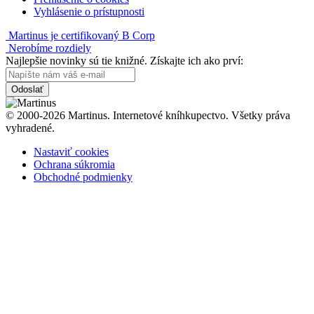
Vyhlásenie o prístupnosti
Martinus je certifikovaný B Corp
Nerobíme rozdiely
Najlepšie novinky sú tie knižné. Získajte ich ako prví:
Odoslať
© 2000-2026 Martinus. Internetové kníhkupectvo. Všetky práva
vyhradené.
Nastaviť cookies
Ochrana súkromia
Obchodné podmienky