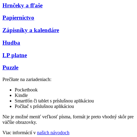
Hrnčeky a fľaše
Papiernictvo
Zápisníky a kalendáre
Hudba
LP platne
Puzzle
Prečítate na zariadeniach:
Pocketbook
Kindle
Smartfón či tablet s príslušnou aplikáciou
Počítač s príslušnou aplikáciou
Nie je možné meniť veľkosť písma, formát je preto vhodný skôr pre
väčšie obrazovky.
Viac informácií v
našich návodoch