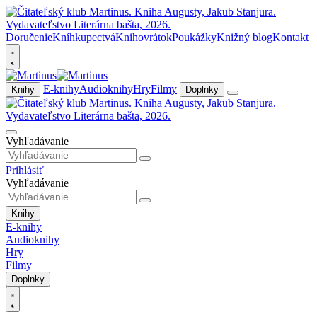
Doručenie
Kníhkupectvá
Knihovrátok
Poukážky
Knižný blog
Kontakt
E-knihy
Audioknihy
Hry
Filmy
Knihy
Doplnky
Vyhľadávanie
Prihlásiť
Vyhľadávanie
Knihy
E-knihy
Audioknihy
Hry
Filmy
Doplnky