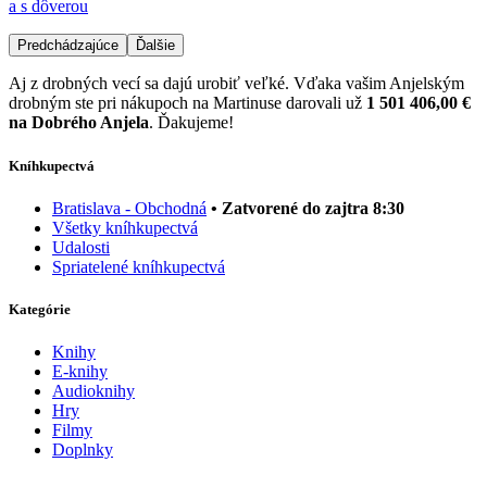
a s dôverou
Predchádzajúce
Ďalšie
Aj z drobných vecí sa dajú urobiť veľké. Vďaka vašim Anjelským
drobným ste pri nákupoch na Martinuse darovali už
1 501 406,00 €
na Dobrého Anjela
. Ďakujeme!
Kníhkupectvá
Bratislava - Obchodná
• Zatvorené do zajtra 8:30
Všetky kníhkupectvá
Udalosti
Spriatelené kníhkupectvá
Kategórie
Knihy
E-knihy
Audioknihy
Hry
Filmy
Doplnky