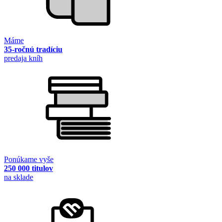
Máme
35-ročnú tradíciu
predaja kníh
Ponúkame vyše
250 000 titulov
na sklade