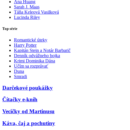
Ana Huang
Sarah J. Maas
Táňa Keleová Vasilková
Lucinda Riley
Top série
Romantické úteky
Harry Potter
Kapitán Stein a Notár Barbarič
Denník odvážneho bojka
Krimi Dominika Dána
Učím sa rozprávať
Duna
Smradi
Darčekové poukážky
Čítačky e-kníh
Vecičky od Martinusu
Káva, čaj a pochutiny