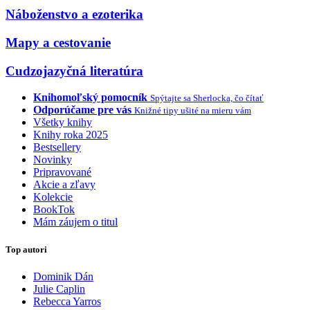
Náboženstvo a ezoterika
Mapy a cestovanie
Cudzojazyčná literatúra
Knihomoľský pomocník
Spýtajte sa Sherlocka, čo čítať
Odporúčame pre vás
Knižné tipy ušité na mieru vám
Všetky knihy
Knihy roka 2025
Bestsellery
Novinky
Pripravované
Akcie a zľavy
Kolekcie
BookTok
Mám záujem o titul
Top autori
Dominik Dán
Julie Caplin
Rebecca Yarros