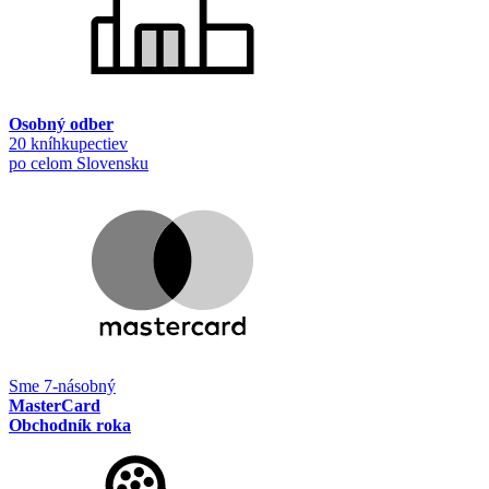
Osobný odber
20 kníhkupectiev
po celom Slovensku
Sme 7-násobný
MasterCard
Obchodník roka