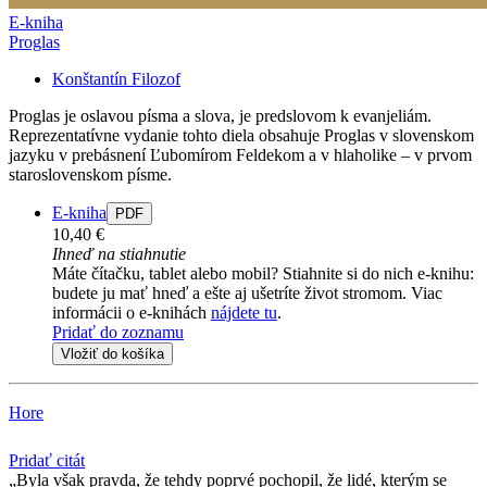
E-kniha
Proglas
Konštantín Filozof
Proglas je oslavou písma a slova, je predslovom k evanjeliám.
Reprezentatívne vydanie tohto diela obsahuje Proglas v slovenskom
jazyku v prebásnení Ľubomírom Feldekom a v hlaholike – v prvom
staroslovenskom písme.
E-kniha
PDF
10,40 €
Ihneď na stiahnutie
Máte čítačku, tablet alebo mobil? Stiahnite si do nich e-knihu:
budete ju mať hneď a ešte aj ušetríte život stromom. Viac
informácii o e-knihách
nájdete tu
.
Pridať do zoznamu
Vložiť do košíka
Hore
Pridať citát
Byla však pravda, že tehdy poprvé pochopil, že lidé, kterým se