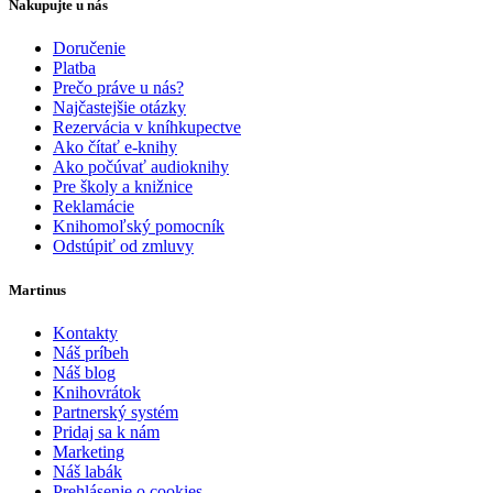
Nakupujte u nás
Doručenie
Platba
Prečo práve u nás?
Najčastejšie otázky
Rezervácia v kníhkupectve
Ako čítať e-knihy
Ako počúvať audioknihy
Pre školy a knižnice
Reklamácie
Knihomoľský pomocník
Odstúpiť od zmluvy
Martinus
Kontakty
Náš príbeh
Náš blog
Knihovrátok
Partnerský systém
Pridaj sa k nám
Marketing
Náš labák
Prehlásenie o cookies