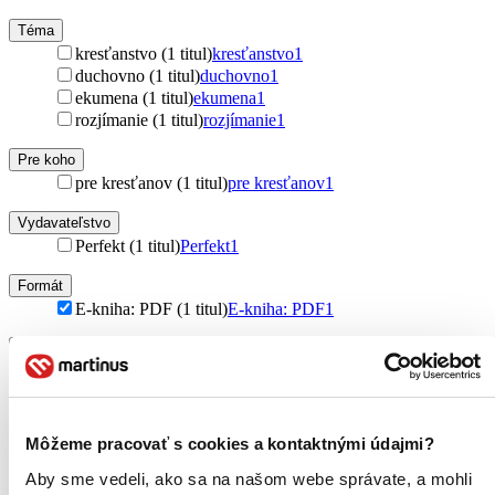
Téma
kresťanstvo (1 titul)
kresťanstvo
1
duchovno (1 titul)
duchovno
1
ekumena (1 titul)
ekumena
1
rozjímanie (1 titul)
rozjímanie
1
Pre koho
pre kresťanov (1 titul)
pre kresťanov
1
Vydavateľstvo
Perfekt (1 titul)
Perfekt
1
Formát
E-kniha: PDF (1 titul)
E-kniha: PDF
1
Zúžiť výber
Zoradiť
Môžeme pracovať s cookies a kontaktnými údajmi?
Aby sme vedeli, ako sa na našom webe správate, a mohli