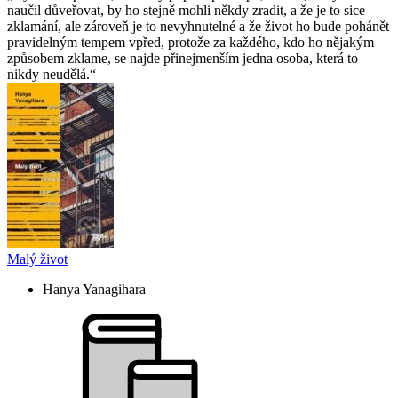
naučil důveřovat, by ho stejně mohli někdy zradit, a že je to sice
zklamání, ale zároveň je to nevyhnutelné a že život ho bude pohánět
pravidelným tempem vpřed, protože za každého, kdo ho nějakým
způsobem zklame, se najde přinejmenším jedna osoba, která to
nikdy neudělá.
Malý život
Hanya Yanagihara