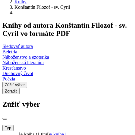
Knihy
Konštantín Filozof - sv. Cyril
Knihy od autora Konštantín Filozof - sv.
Cyril vo formáte PDF
Sledovať autora
Beletria
Náboženstvo a ezoterika
Náboženská literatúra
Kresťanstvo
Duchovný život
Poézia
Zúžiť výber
Zoradiť
Zúžiť výber
Typ
e-kniha (1 titul)
e-kniha
1