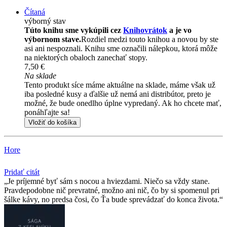
Čítaná
výborný stav
Túto knihu sme vykúpili cez
Knihovrátok
a je vo
výbornom stave.
Rozdiel medzi touto knihou a novou by ste
asi ani nespoznali. Knihu sme označili nálepkou, ktorá môže
na niektorých obaloch zanechať stopy.
7,50 €
Na sklade
Tento produkt síce máme aktuálne na sklade, máme však už
iba posledné kusy a ďalšie už nemá ani distribútor, preto je
možné, že bude onedlho úplne vypredaný. Ak ho chcete mať,
ponáhľajte sa!
Vložiť do košíka
Hore
Pridať citát
Je príjemné byť sám s nocou a hviezdami. Niečo sa vždy stane.
Pravdepodobne nič prevratné, možno ani nič, čo by si spomenul pri
šálke kávy, no predsa čosi, čo Ťa bude sprevádzať do konca života.