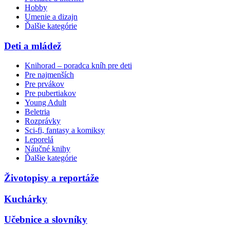
Hobby
Umenie a dizajn
Ďalšie kategórie
Deti a mládež
Knihorad – poradca kníh pre deti
Pre najmenších
Pre prvákov
Pre pubertiakov
Young Adult
Beletria
Rozprávky
Sci-fi, fantasy a komiksy
Leporelá
Náučné knihy
Ďalšie kategórie
Životopisy a reportáže
Kuchárky
Učebnice a slovníky