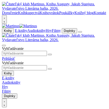
Doručenie
Kníhkupectvá
Knihovrátok
Poukážky
Knižný blog
Kontakt
E-knihy
Audioknihy
Hry
Filmy
Knihy
Doplnky
Vyhľadávanie
Prihlásiť
Vyhľadávanie
Knihy
E-knihy
Audioknihy
Hry
Filmy
Doplnky