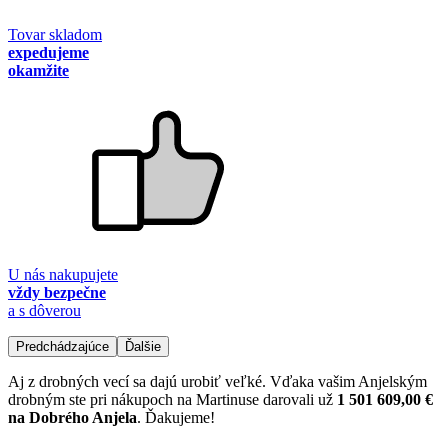
Tovar skladom
expedujeme
okamžite
U nás nakupujete
vždy bezpečne
a s dôverou
Predchádzajúce
Ďalšie
Aj z drobných vecí sa dajú urobiť veľké. Vďaka vašim Anjelským
drobným ste pri nákupoch na Martinuse darovali už
1 501 609,00 €
na Dobrého Anjela
. Ďakujeme!