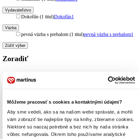
Vydavateľstvo
Dokořán (1 titul)
Dokořán
1
Väzba
pevná väzba s prebalom (1 titul)
pevná väzba s prebalom
1
Zúžiť výber
Zoradiť
Bestsellery
Top hodnotené
Novinky
Môžeme pracovať s cookies a kontaktnými údajmi?
Najdrahšie
Najlacnejšie
Aby sme vedeli, ako sa na našom webe správate, a mohli
Najvyššia zľava
vám zobraziť tie najlepšie tipy na knihy, zbierame cookies.
Niektoré sú naozaj potrebné a bez nich by naša stránka
Použité filtre
vôbec nefungovala. Okrem toho používame analytické
Zrušiť filtre