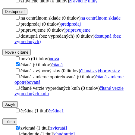
zľavnené tituly (0 titulov)
zľavnené tituly
Dostupnosť
na centrálnom sklade (0 titulov)
na centrálnom sklade
predpredaj (0 titulov)
predpredaj
pripravujeme (0 titulov)
pripravujeme
dostupná (bez vypredaných) (0 titulov)
dostupná (bez
vypredaných)
Nové / čítané
nová (0 titulov)
nová
čítaná (0 titulov)
čítaná
čítaná - výborný stav (0 titulov)
čítaná - výborný stav
čítaná - mierne opotrebovaná (0 titulov)
čítaná - mierne
opotrebovaná
čítané verzie vypredaných kníh (0 titulov)
čítané verzie
vypredaných kníh
Jazyk
čeština (1 titul)
čeština
1
Téma
zvieratá (1 titul)
zvieratá
1
chudnutie (1 titul)
chudnutie
1