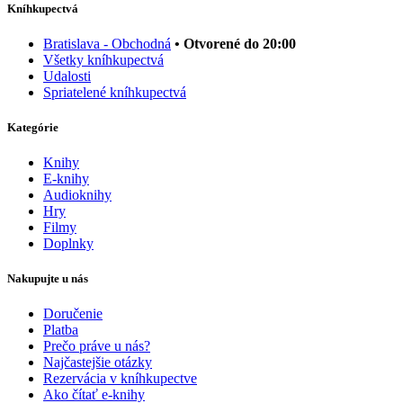
Kníhkupectvá
Bratislava - Obchodná
• Otvorené do 20:00
Všetky kníhkupectvá
Udalosti
Spriatelené kníhkupectvá
Kategórie
Knihy
E-knihy
Audioknihy
Hry
Filmy
Doplnky
Nakupujte u nás
Doručenie
Platba
Prečo práve u nás?
Najčastejšie otázky
Rezervácia v kníhkupectve
Ako čítať e-knihy