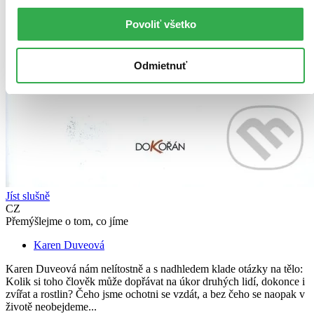
Povoliť všetko
Odmietnuť
Jíst slušně
CZ
Přemýšlejme o tom, co jíme
Karen Duveová
Karen Duveová nám nelítostně a s nadhledem klade otázky na tělo:
Kolik si toho člověk může dopřávat na úkor druhých lidí, dokonce i
zvířat a rostlin? Čeho jsme ochotni se vzdát, a bez čeho se naopak v
životě neobejdeme...