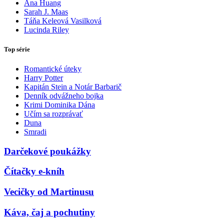
Ana Huang
Sarah J. Maas
Táňa Keleová Vasilková
Lucinda Riley
Top série
Romantické úteky
Harry Potter
Kapitán Stein a Notár Barbarič
Denník odvážneho bojka
Krimi Dominika Dána
Učím sa rozprávať
Duna
Smradi
Darčekové poukážky
Čítačky e-kníh
Vecičky od Martinusu
Káva, čaj a pochutiny