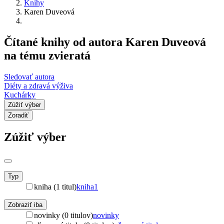
Knihy
Karen Duveová
Čítané knihy od autora Karen Duveová
na tému zvieratá
Sledovať autora
Diéty a zdravá výživa
Kuchárky
Zúžiť výber
Zoradiť
Zúžiť výber
Typ
kniha (1 titul)
kniha
1
Zobraziť iba
novinky (0 titulov)
novinky