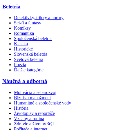
Beletria
Detektívky, trilery a horory
Sci-fi a fantasy
Komiksy
Romantika
Spoločenská beletria
Klasika
Historické
Slovenská beletria
Svetová beletria
Poézia
Ďalšie kategórie
Náučná a odborná
Motivácia a sebarozvoj
Biznis a manažment
Humanitné a spoločenské vedy
História
Životopisy a reportáže
Vzťahy a rodina
Zdravie a životný štýl
Počítače a internet