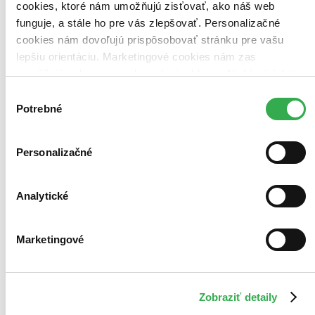
cookies, ktoré nám umožňujú zisťovať, ako náš web
čítané
Na tému zvieratá
funguje, a stále ho pre vás zlepšovať. Personalizačné
cookies nám dovoľujú prispôsobovať stránku pre vašu
lepšiu orientáciu. Marketingové cookies nám zas
umožňujú zobrazenie relevantnej reklamy. Niektoré údaje
zdieľame aj s tretími stranami. Veľmi by nám pomohlo,
Výber
keby sme mohli používať všetky tieto cookies. Ďakujeme!
Potrebné
súhlasu
Personalizačné
Analytické
Marketingové
Zobraziť detaily