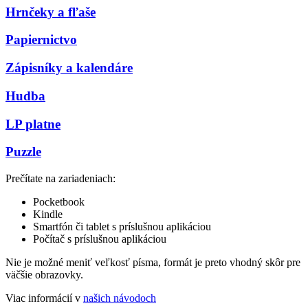
Hrnčeky a fľaše
Papiernictvo
Zápisníky a kalendáre
Hudba
LP platne
Puzzle
Prečítate na zariadeniach:
Pocketbook
Kindle
Smartfón či tablet s príslušnou aplikáciou
Počítač s príslušnou aplikáciou
Nie je možné meniť veľkosť písma, formát je preto vhodný skôr pre
väčšie obrazovky.
Viac informácií v
našich návodoch