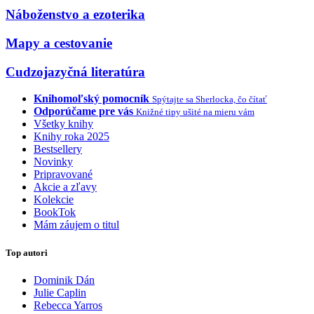
Náboženstvo a ezoterika
Mapy a cestovanie
Cudzojazyčná literatúra
Knihomoľský pomocník
Spýtajte sa Sherlocka, čo čítať
Odporúčame pre vás
Knižné tipy ušité na mieru vám
Všetky knihy
Knihy roka 2025
Bestsellery
Novinky
Pripravované
Akcie a zľavy
Kolekcie
BookTok
Mám záujem o titul
Top autori
Dominik Dán
Julie Caplin
Rebecca Yarros