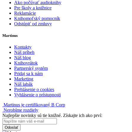
Ako počúvať audioknihy
Pre školy a knižnice
Reklamácie
Knihomoľský pomocník
Odstúpiť od zmluvy
Martinus
Kontakty
Náš príbeh
Náš blog
Knihovrátok
Partnerský systém
Pridaj sa k nám
Marketing
Náš labák
Prehlásenie o cookies
Vyhlásenie o prístupnosti
Martinus je certifikovaný B Corp
Nerobíme rozdiely
Najlepšie novinky sú tie knižné. Získajte ich ako prví:
Odoslať