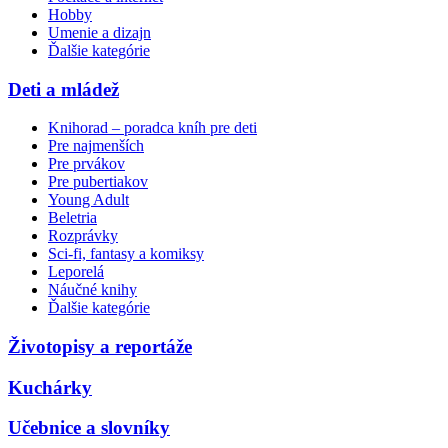
Hobby
Umenie a dizajn
Ďalšie kategórie
Deti a mládež
Knihorad – poradca kníh pre deti
Pre najmenších
Pre prvákov
Pre pubertiakov
Young Adult
Beletria
Rozprávky
Sci-fi, fantasy a komiksy
Leporelá
Náučné knihy
Ďalšie kategórie
Životopisy a reportáže
Kuchárky
Učebnice a slovníky