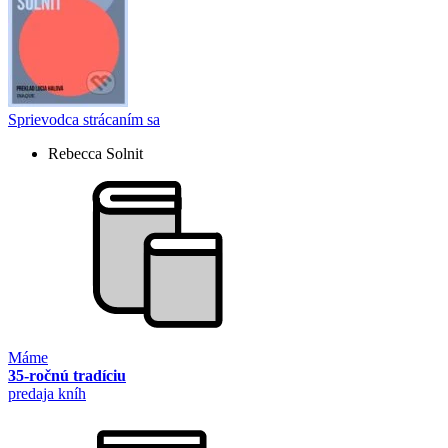
Sprievodca strácaním sa
Rebecca Solnit
Máme
35-ročnú tradíciu
predaja kníh