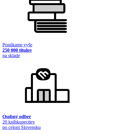
Ponúkame vyše
250 000 titulov
na sklade
Osobný odber
20 kníhkupectiev
po celom Slovensku