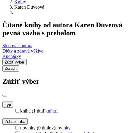
Knihy
Karen Duveová
Čítané knihy od autora Karen Duveová
pevná väzba s prebalom
Sledovať autora
Diéty a zdravá výživa
Kuchárky
Zúžiť výber
Zoradiť
Zúžiť výber
Typ
kniha (1 titul)
kniha
1
Zobraziť iba
novinky (0 titulov)
novinky