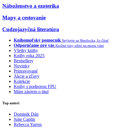
Náboženstvo a ezoterika
Mapy a cestovanie
Cudzojazyčná literatúra
Knihomoľský pomocník
Spýtajte sa Sherlocka, čo čítať
Odporúčame pre vás
Knižné tipy ušité na mieru vám
Všetky knihy
Knihy roka 2025
Bestsellery
Novinky
Pripravované
Akcie a zľavy
Kolekcie
Knihy s podporou FPU
Mám záujem o titul
Top autori
Dominik Dán
Julie Caplin
Rebecca Yarros