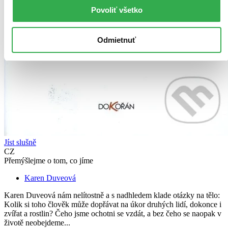
Povoliť všetko
Odmietnuť
Jíst slušně
CZ
Přemýšlejme o tom, co jíme
Karen Duveová
Karen Duveová nám nelítostně a s nadhledem klade otázky na tělo:
Kolik si toho člověk může dopřávat na úkor druhých lidí, dokonce i
zvířat a rostlin? Čeho jsme ochotni se vzdát, a bez čeho se naopak v
životě neobejdeme...