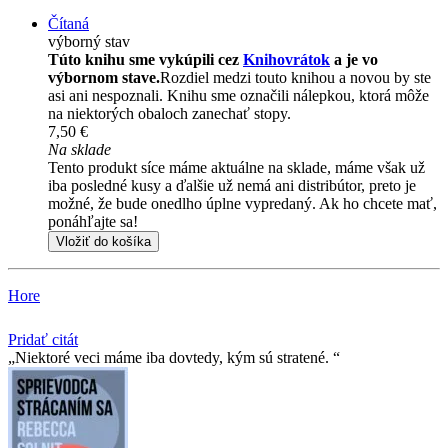
Čítaná
výborný stav
Túto knihu sme vykúpili cez
Knihovrátok
a je vo
výbornom stave.
Rozdiel medzi touto knihou a novou by ste
asi ani nespoznali. Knihu sme označili nálepkou, ktorá môže
na niektorých obaloch zanechať stopy.
7,50 €
Na sklade
Tento produkt síce máme aktuálne na sklade, máme však už
iba posledné kusy a ďalšie už nemá ani distribútor, preto je
možné, že bude onedlho úplne vypredaný. Ak ho chcete mať,
ponáhľajte sa!
Vložiť do košíka
Hore
Pridať citát
Niektoré veci máme iba dovtedy, kým sú stratené.