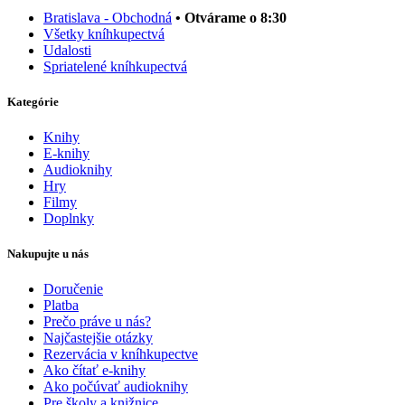
Bratislava - Obchodná
• Otvárame o 8:30
Všetky kníhkupectvá
Udalosti
Spriatelené kníhkupectvá
Kategórie
Knihy
E-knihy
Audioknihy
Hry
Filmy
Doplnky
Nakupujte u nás
Doručenie
Platba
Prečo práve u nás?
Najčastejšie otázky
Rezervácia v kníhkupectve
Ako čítať e-knihy
Ako počúvať audioknihy
Pre školy a knižnice