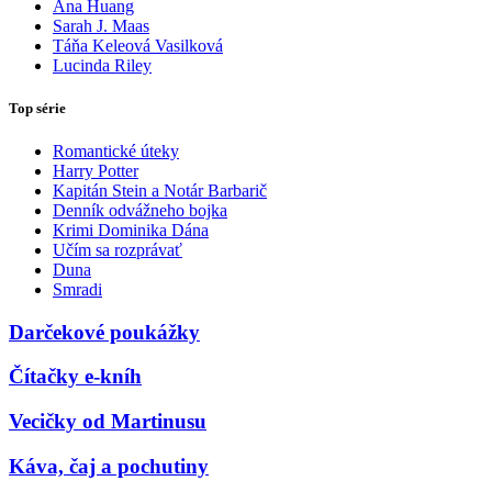
Ana Huang
Sarah J. Maas
Táňa Keleová Vasilková
Lucinda Riley
Top série
Romantické úteky
Harry Potter
Kapitán Stein a Notár Barbarič
Denník odvážneho bojka
Krimi Dominika Dána
Učím sa rozprávať
Duna
Smradi
Darčekové poukážky
Čítačky e-kníh
Vecičky od Martinusu
Káva, čaj a pochutiny