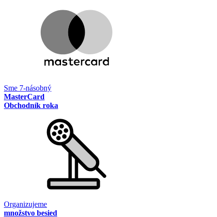
Sme 7-násobný
MasterCard
Obchodník roka
Organizujeme
množstvo besied