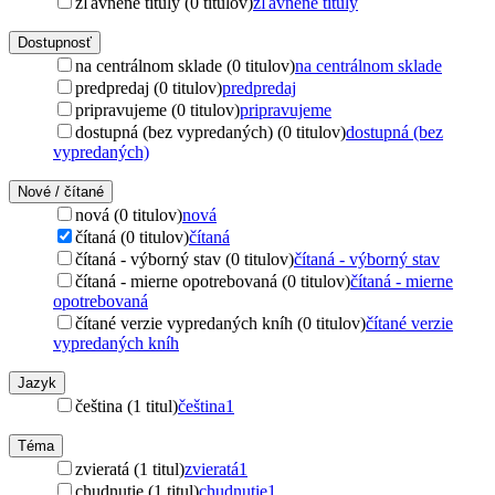
zľavnené tituly (0 titulov)
zľavnené tituly
Dostupnosť
na centrálnom sklade (0 titulov)
na centrálnom sklade
predpredaj (0 titulov)
predpredaj
pripravujeme (0 titulov)
pripravujeme
dostupná (bez vypredaných) (0 titulov)
dostupná (bez
vypredaných)
Nové / čítané
nová (0 titulov)
nová
čítaná (0 titulov)
čítaná
čítaná - výborný stav (0 titulov)
čítaná - výborný stav
čítaná - mierne opotrebovaná (0 titulov)
čítaná - mierne
opotrebovaná
čítané verzie vypredaných kníh (0 titulov)
čítané verzie
vypredaných kníh
Jazyk
čeština (1 titul)
čeština
1
Téma
zvieratá (1 titul)
zvieratá
1
chudnutie (1 titul)
chudnutie
1