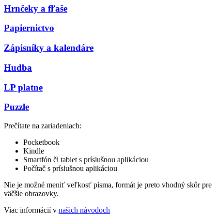
Hrnčeky a fľaše
Papiernictvo
Zápisníky a kalendáre
Hudba
LP platne
Puzzle
Prečítate na zariadeniach:
Pocketbook
Kindle
Smartfón či tablet s príslušnou aplikáciou
Počítač s príslušnou aplikáciou
Nie je možné meniť veľkosť písma, formát je preto vhodný skôr pre
väčšie obrazovky.
Viac informácií v
našich návodoch