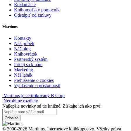
Reklamácie
Knihomoľský pomocník
Odstúpiť od zmluvy
Martinus
Kontakty
Náš príbeh
Náš blog
Knihovrátok
Partnerský systém
Pridaj sa k nám
Marketing
Náš labák
Prehlásenie o cookies
Vyhlásenie o prístupnosti
Martinus je certifikovaný B Corp
Nerobíme rozdiely
Najlepšie novinky sú tie knižné. Získajte ich ako prví:
Odoslať
© 2000-2026 Martinus. Internetové kníhkupectvo. Všetky práva