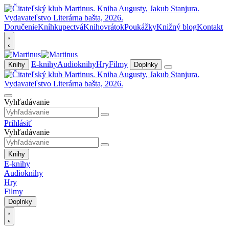
Doručenie
Kníhkupectvá
Knihovrátok
Poukážky
Knižný blog
Kontakt
E-knihy
Audioknihy
Hry
Filmy
Knihy
Doplnky
Vyhľadávanie
Prihlásiť
Vyhľadávanie
Knihy
E-knihy
Audioknihy
Hry
Filmy
Doplnky