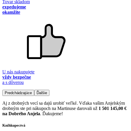
Tovar skladom
expedujeme
okamžite
U nás nakupujete
vždy bezpečne
a s dôverou
Predchádzajúce
Ďalšie
Aj z drobných vecí sa dajú urobiť veľké. Vďaka vašim Anjelským
drobným ste pri nákupoch na Martinuse darovali už
1 501 145,00 €
na Dobrého Anjela
. Ďakujeme!
Kníhkupectvá