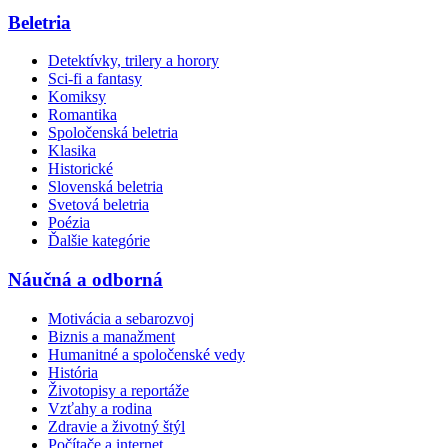
Beletria
Detektívky, trilery a horory
Sci-fi a fantasy
Komiksy
Romantika
Spoločenská beletria
Klasika
Historické
Slovenská beletria
Svetová beletria
Poézia
Ďalšie kategórie
Náučná a odborná
Motivácia a sebarozvoj
Biznis a manažment
Humanitné a spoločenské vedy
História
Životopisy a reportáže
Vzťahy a rodina
Zdravie a životný štýl
Počítače a internet