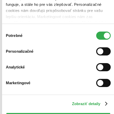
Pevná väzba s prebalom
čítané
funguje, a stále ho pre vás zlepšovať. Personalizačné
cookies nám dovoľujú prispôsobovať stránku pre vašu
lepšiu orientáciu. Marketingové cookies nám zas
umožňujú zobrazenie relevantnej reklamy. Niektoré údaje
zdieľame aj s tretími stranami. Veľmi by nám pomohlo,
Výber
keby sme mohli používať všetky tieto cookies. Ďakujeme!
Potrebné
súhlasu
Personalizačné
Analytické
Marketingové
Zobraziť detaily