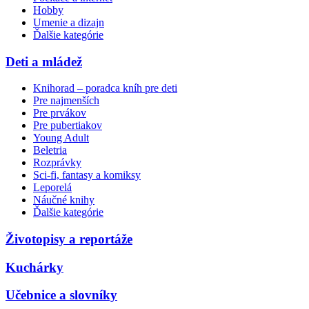
Hobby
Umenie a dizajn
Ďalšie kategórie
Deti a mládež
Knihorad – poradca kníh pre deti
Pre najmenších
Pre prvákov
Pre pubertiakov
Young Adult
Beletria
Rozprávky
Sci-fi, fantasy a komiksy
Leporelá
Náučné knihy
Ďalšie kategórie
Životopisy a reportáže
Kuchárky
Učebnice a slovníky