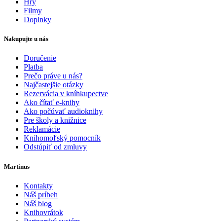
Hry
Filmy
Doplnky
Nakupujte u nás
Doručenie
Platba
Prečo práve u nás?
Najčastejšie otázky
Rezervácia v kníhkupectve
Ako čítať e-knihy
Ako počúvať audioknihy
Pre školy a knižnice
Reklamácie
Knihomoľský pomocník
Odstúpiť od zmluvy
Martinus
Kontakty
Náš príbeh
Náš blog
Knihovrátok