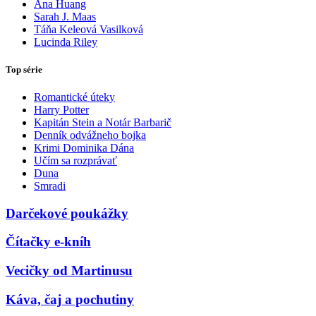
Ana Huang
Sarah J. Maas
Táňa Keleová Vasilková
Lucinda Riley
Top série
Romantické úteky
Harry Potter
Kapitán Stein a Notár Barbarič
Denník odvážneho bojka
Krimi Dominika Dána
Učím sa rozprávať
Duna
Smradi
Darčekové poukážky
Čítačky e-kníh
Vecičky od Martinusu
Káva, čaj a pochutiny