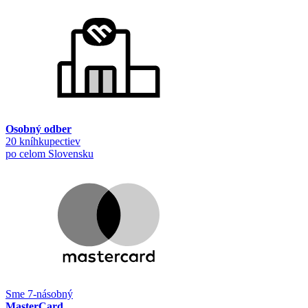
Osobný odber
20 kníhkupectiev
po celom Slovensku
Sme 7-násobný
MasterCard