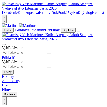
Doručenie
Kníhkupectvá
Knihovrátok
Poukážky
Knižný blog
Kontakt
E-knihy
Audioknihy
Hry
Filmy
Knihy
Doplnky
Vyhľadávanie
Prihlásiť
Vyhľadávanie
Knihy
E-knihy
Audioknihy
Hry
Filmy
Doplnky