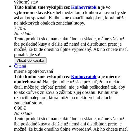
výborný stav
Túto knihu sme vykúpili cez
Knihovrátok
a je vo
výbornom stave.
Rozdiel medzi touto knihou a novou by ste
asi ani nespoznali. Knihu sme označili nálepkou, ktorá môže
na niektorých obaloch zanechať stopy.
7,70 €
Na sklade
Tento produkt síce máme aktuálne na sklade, máme však už
iba posledné kusy a ďalšie už nemá ani distribútor, preto je
možné, že bude onedlho úplne vypredaný. Ak ho chcete mať,
ponáhľajte sa!
Vložiť do košíka
Čítaná
mierne opotrebovaná
Túto knihu sme vykúpili cez
Knihovrátok
a je mierne
opotrebovaná.
Na tejto knihe už síce poznať, že ju niekto
čítal, môže jej chýbať prebal, nie je však poškodená tak, aby
to akokoľvek znižovalo zážitok z jej obsahu. Knihu sme
označili nálepkou, ktorá môže na niektorých obaloch
zanechať stopy.
6,90 €
Na sklade
Tento produkt síce máme aktuálne na sklade, máme však už
iba posledné kusy a ďalšie už nemá ani distribútor, preto je
možné, že bude onedlho úplne vypredaný. Ak ho chcete mať,