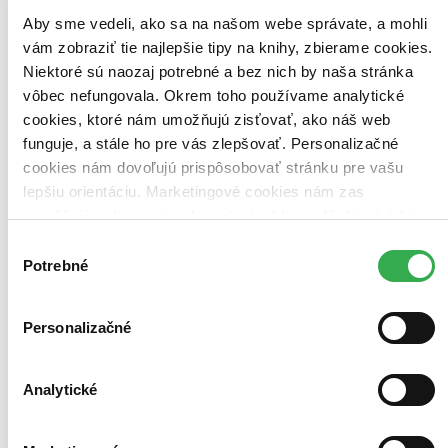
Aby sme vedeli, ako sa na našom webe správate, a mohli
vám zobraziť tie najlepšie tipy na knihy, zbierame cookies.
Niektoré sú naozaj potrebné a bez nich by naša stránka
vôbec nefungovala. Okrem toho používame analytické
cookies, ktoré nám umožňujú zisťovať, ako náš web
funguje, a stále ho pre vás zlepšovať. Personalizačné
cookies nám dovoľujú prispôsobovať stránku pre vašu
lepšiu orientáciu. Marketingové cookies nám zas
umožňujú zobrazenie relevantnej reklamy. Niektoré údaje
zdieľame aj s tretími stranami. Veľmi by nám pomohlo,
Výber
keby sme mohli používať všetky tieto cookies. Ďakujeme!
Potrebné
súhlasu
Personalizačné
Analytické