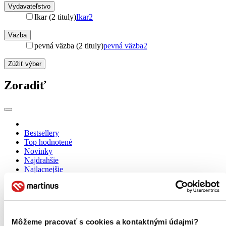
Vydavateľstvo
Ikar (2 tituly)
Ikar
2
Väzba
pevná väzba (2 tituly)
pevná väzba
2
Zúžiť výber
Zoradiť
Bestsellery
Top hodnotené
Novinky
Najdrahšie
Najlacnejšie
Najvyššia zľava
Použité filtre
Zrušiť filtre
Môžeme pracovať s cookies a kontaktnými údajmi?
na sklade
Knihy