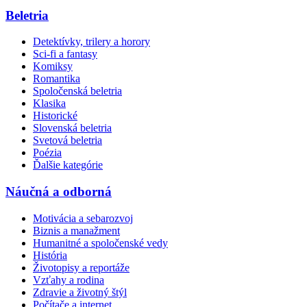
Beletria
Detektívky, trilery a horory
Sci-fi a fantasy
Komiksy
Romantika
Spoločenská beletria
Klasika
Historické
Slovenská beletria
Svetová beletria
Poézia
Ďalšie kategórie
Náučná a odborná
Motivácia a sebarozvoj
Biznis a manažment
Humanitné a spoločenské vedy
História
Životopisy a reportáže
Vzťahy a rodina
Zdravie a životný štýl
Počítače a internet