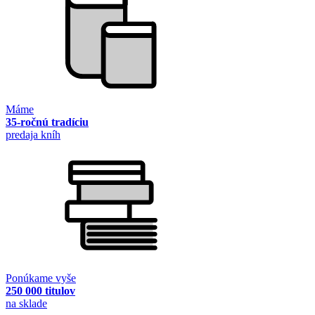
Máme
35-ročnú tradíciu
predaja kníh
Ponúkame vyše
250 000 titulov
na sklade