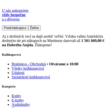
U nás nakupujete
vždy bezpečne
a s dôverou
Predchádzajúce
Ďalšie
Aj z drobných vecí sa dajú urobiť veľké. Vďaka vašim Anjelským
drobným ste pri nákupoch na Martinuse darovali už
1 501 609,00 €
na Dobrého Anjela
. Ďakujeme!
Kníhkupectvá
Bratislava - Obchodná
• Otvárame o 10:00
Všetky kníhkupectvá
Udalosti
Spriatelené kníhkupectvá
Kategórie
Knihy
E-knihy
Audioknihy