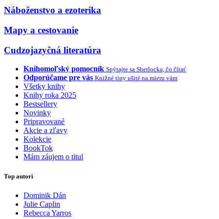
Náboženstvo a ezoterika
Mapy a cestovanie
Cudzojazyčná literatúra
Knihomoľský pomocník
Spýtajte sa Sherlocka, čo čítať
Odporúčame pre vás
Knižné tipy ušité na mieru vám
Všetky knihy
Knihy roka 2025
Bestsellery
Novinky
Pripravované
Akcie a zľavy
Kolekcie
BookTok
Mám záujem o titul
Top autori
Dominik Dán
Julie Caplin
Rebecca Yarros