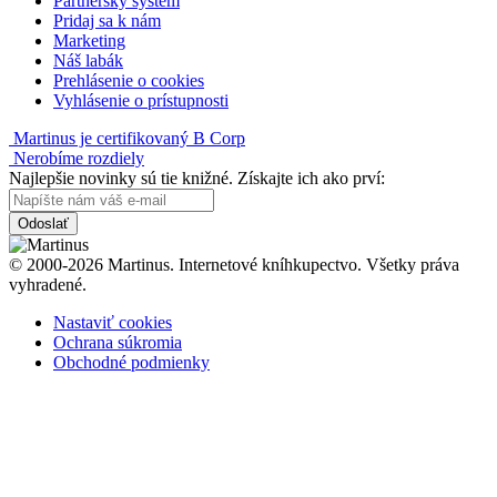
Partnerský systém
Pridaj sa k nám
Marketing
Náš labák
Prehlásenie o cookies
Vyhlásenie o prístupnosti
Martinus je certifikovaný B Corp
Nerobíme rozdiely
Najlepšie novinky sú tie knižné. Získajte ich ako prví:
Odoslať
© 2000-2026 Martinus. Internetové kníhkupectvo. Všetky práva
vyhradené.
Nastaviť cookies
Ochrana súkromia
Obchodné podmienky