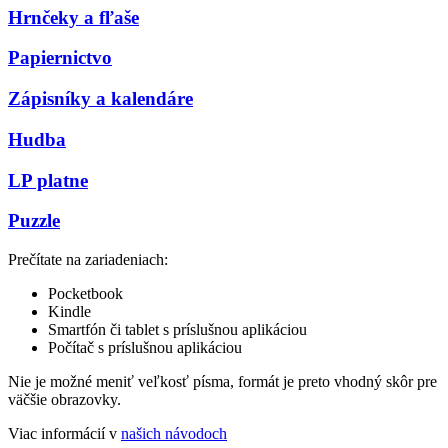
Hrnčeky a fľaše
Papiernictvo
Zápisníky a kalendáre
Hudba
LP platne
Puzzle
Prečítate na zariadeniach:
Pocketbook
Kindle
Smartfón či tablet s príslušnou aplikáciou
Počítač s príslušnou aplikáciou
Nie je možné meniť veľkosť písma, formát je preto vhodný skôr pre
väčšie obrazovky.
Viac informácií v
našich návodoch