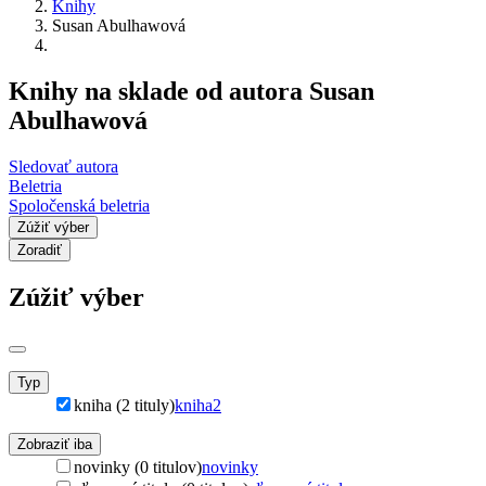
Knihy
Susan Abulhawová
Knihy na sklade od autora Susan
Abulhawová
Sledovať autora
Beletria
Spoločenská beletria
Zúžiť výber
Zoradiť
Zúžiť výber
Typ
kniha (2 tituly)
kniha
2
Zobraziť iba
novinky (0 titulov)
novinky