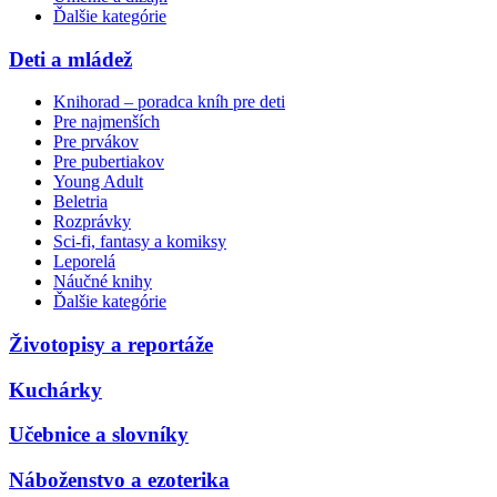
Ďalšie kategórie
Deti a mládež
Knihorad – poradca kníh pre deti
Pre najmenších
Pre prvákov
Pre pubertiakov
Young Adult
Beletria
Rozprávky
Sci-fi, fantasy a komiksy
Leporelá
Náučné knihy
Ďalšie kategórie
Životopisy a reportáže
Kuchárky
Učebnice a slovníky
Náboženstvo a ezoterika