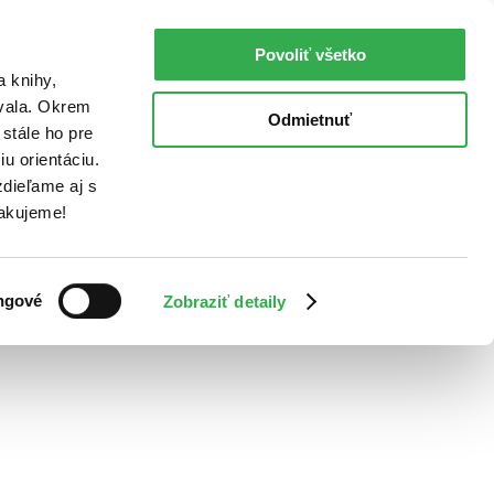
Povoliť všetko
a knihy,
ovala. Okrem
Odmietnuť
stále ho pre
u orientáciu.
dieľame aj s
Ďakujeme!
ngové
Zobraziť detaily