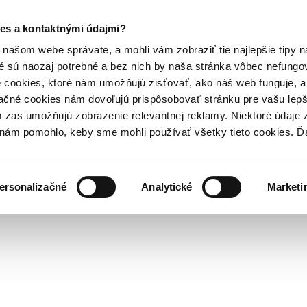
es a kontaktnými údajmi?
našom webe správate, a mohli vám zobraziť tie najlepšie tipy n
é sú naozaj potrebné a bez nich by naša stránka vôbec nefung
 cookies, ktoré nám umožňujú zisťovať, ako náš web funguje, a 
ačné cookies nám dovoľujú prispôsobovať stránku pre vašu lepši
zas umožňujú zobrazenie relevantnej reklamy. Niektoré údaje z
y nám pomohlo, keby sme mohli používať všetky tieto cookies. 
ersonalizačné
Analytické
Marketi