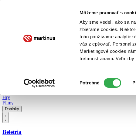
Doručenie
Kníhkupectvá
Knihovrátok
Poukážky
Knižný blog
Kontakt
Môžeme pracovať s cooki
Aby sme vedeli, ako sa na 
zbierame cookies. Niektor
E-knihy
Audioknihy
Hry
Filmy
Knihy
Doplnky
toho používame analytické
vás zlepšovať. Personaliz
Vyhľadávanie
Marketingové cookies nám 
tretími stranami. Veľmi b
Prihlásiť
Vyhľadávanie
Výber
Knihy
Potrebné
P
súhlasu
E-knihy
Audioknihy
Hry
Filmy
Doplnky
Beletria