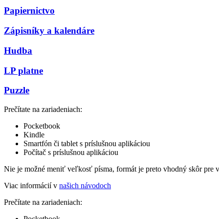
Papiernictvo
Zápisníky a kalendáre
Hudba
LP platne
Puzzle
Prečítate na zariadeniach:
Pocketbook
Kindle
Smartfón či tablet s príslušnou aplikáciou
Počítač s príslušnou aplikáciou
Nie je možné meniť veľkosť písma, formát je preto vhodný skôr pre 
Viac informácií v
našich návodoch
Prečítate na zariadeniach:
Pocketbook