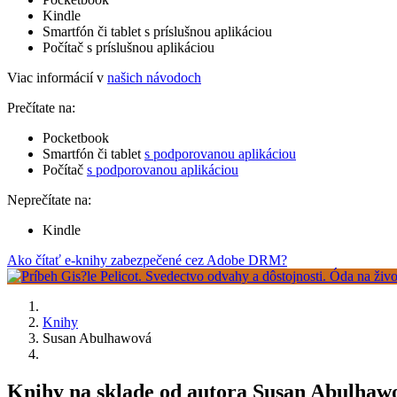
Kindle
Smartfón či tablet s príslušnou aplikáciou
Počítač s príslušnou aplikáciou
Viac informácií v
našich návodoch
Prečítate na:
Pocketbook
Smartfón či tablet
s podporovanou aplikáciou
Počítač
s podporovanou aplikáciou
Neprečítate na:
Kindle
Ako čítať e-knihy zabezpečené cez Adobe DRM?
Knihy
Susan Abulhawová
Knihy na sklade od autora Susan Abulhaw