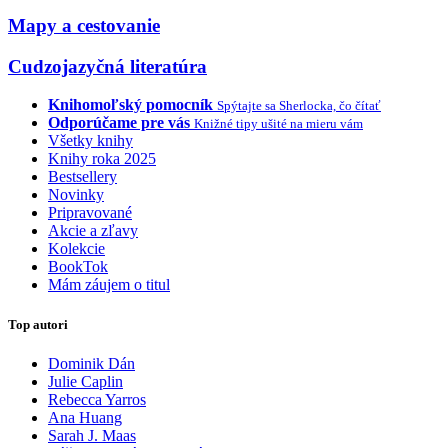
Mapy a cestovanie
Cudzojazyčná literatúra
Knihomoľský pomocník
Spýtajte sa Sherlocka, čo čítať
Odporúčame pre vás
Knižné tipy ušité na mieru vám
Všetky knihy
Knihy roka 2025
Bestsellery
Novinky
Pripravované
Akcie a zľavy
Kolekcie
BookTok
Mám záujem o titul
Top autori
Dominik Dán
Julie Caplin
Rebecca Yarros
Ana Huang
Sarah J. Maas