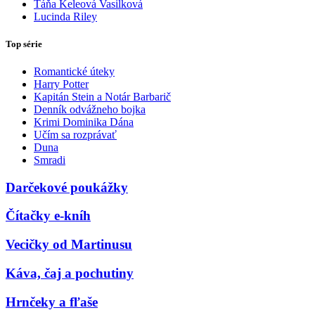
Táňa Keleová Vasilková
Lucinda Riley
Top série
Romantické úteky
Harry Potter
Kapitán Stein a Notár Barbarič
Denník odvážneho bojka
Krimi Dominika Dána
Učím sa rozprávať
Duna
Smradi
Darčekové poukážky
Čítačky e-kníh
Vecičky od Martinusu
Káva, čaj a pochutiny
Hrnčeky a fľaše