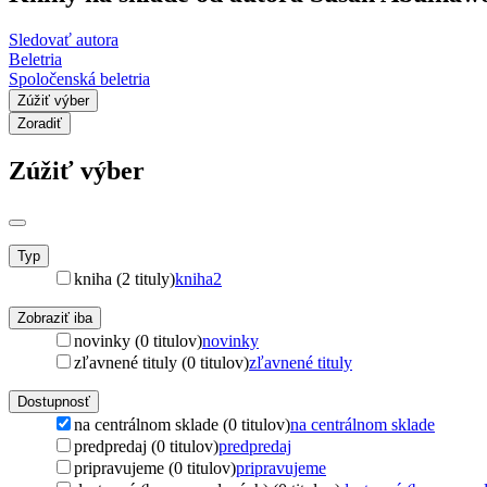
Sledovať autora
Beletria
Spoločenská beletria
Zúžiť výber
Zoradiť
Zúžiť výber
Typ
kniha (2 tituly)
kniha
2
Zobraziť iba
novinky (0 titulov)
novinky
zľavnené tituly (0 titulov)
zľavnené tituly
Dostupnosť
na centrálnom sklade (0 titulov)
na centrálnom sklade
predpredaj (0 titulov)
predpredaj
pripravujeme (0 titulov)
pripravujeme