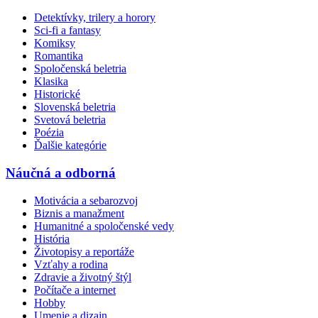
Detektívky, trilery a horory
Sci-fi a fantasy
Komiksy
Romantika
Spoločenská beletria
Klasika
Historické
Slovenská beletria
Svetová beletria
Poézia
Ďalšie kategórie
Náučná a odborná
Motivácia a sebarozvoj
Biznis a manažment
Humanitné a spoločenské vedy
História
Životopisy a reportáže
Vzťahy a rodina
Zdravie a životný štýl
Počítače a internet
Hobby
Umenie a dizajn