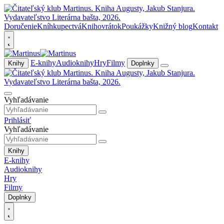
Doručenie
Kníhkupectvá
Knihovrátok
Poukážky
Knižný blog
Kontakt
E-knihy
Audioknihy
Hry
Filmy
Knihy
Doplnky
Vyhľadávanie
Prihlásiť
Vyhľadávanie
Knihy
E-knihy
Audioknihy
Hry
Filmy
Doplnky