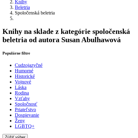
Knihy
Beletria
Spoločenská beletria
Knihy na sklade z kategórie spoločenská
beletria od autora Susan Abulhawová
Populárne filtre
Cudzojazyčné
Humorné
Historické
Vojnové
Láska
Rodina
Vzťahy
Spoločnosť
Priateľstvo
Dospievanie
Ženy
LGBTQ+
Zúžiť výber