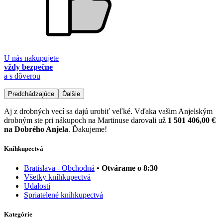
U nás nakupujete
vždy bezpečne
a s dôverou
Predchádzajúce
Ďalšie
Aj z drobných vecí sa dajú urobiť veľké. Vďaka vašim Anjelským
drobným ste pri nákupoch na Martinuse darovali už
1 501 406,00 €
na Dobrého Anjela
. Ďakujeme!
Kníhkupectvá
Bratislava - Obchodná
• Otvárame o 8:30
Všetky kníhkupectvá
Udalosti
Spriatelené kníhkupectvá
Kategórie