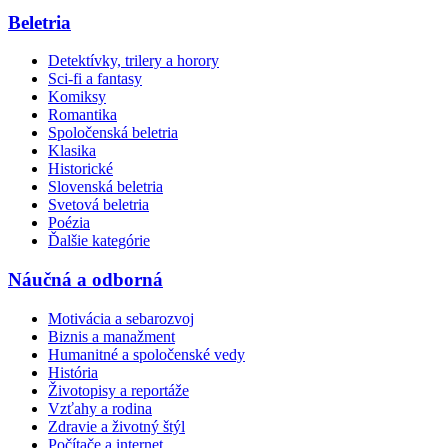
Beletria
Detektívky, trilery a horory
Sci-fi a fantasy
Komiksy
Romantika
Spoločenská beletria
Klasika
Historické
Slovenská beletria
Svetová beletria
Poézia
Ďalšie kategórie
Náučná a odborná
Motivácia a sebarozvoj
Biznis a manažment
Humanitné a spoločenské vedy
História
Životopisy a reportáže
Vzťahy a rodina
Zdravie a životný štýl
Počítače a internet