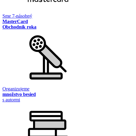
Sme 7-násobný
MasterCard
Obchodník roka
Organizujeme
množstvo besied
s autormi