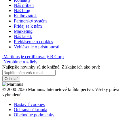
Kontakty
Náš príbeh
Náš blog
Knihovrátok
Partnerský systém
Pridaj sa k nám
Marketing
Náš labák
Prehlásenie o cookies
Vyhlásenie o prístupnosti
Martinus je certifikovaný B Corp
Nerobíme rozdiely
Najlepšie novinky sú tie knižné. Získajte ich ako prví:
Odoslať
© 2000-2026 Martinus. Internetové kníhkupectvo. Všetky práva
vyhradené.
Nastaviť cookies
Ochrana súkromia
Obchodné podmienky