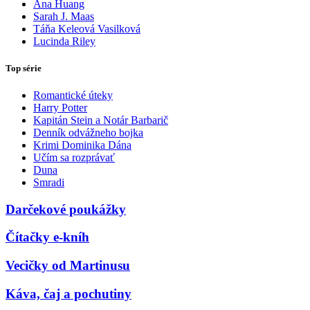
Ana Huang
Sarah J. Maas
Táňa Keleová Vasilková
Lucinda Riley
Top série
Romantické úteky
Harry Potter
Kapitán Stein a Notár Barbarič
Denník odvážneho bojka
Krimi Dominika Dána
Učím sa rozprávať
Duna
Smradi
Darčekové poukážky
Čítačky e-kníh
Vecičky od Martinusu
Káva, čaj a pochutiny