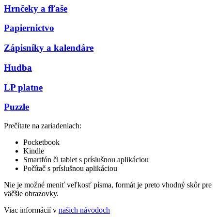
Hrnčeky a fľaše
Papiernictvo
Zápisníky a kalendáre
Hudba
LP platne
Puzzle
Prečítate na zariadeniach:
Pocketbook
Kindle
Smartfón či tablet s príslušnou aplikáciou
Počítač s príslušnou aplikáciou
Nie je možné meniť veľkosť písma, formát je preto vhodný skôr pre
väčšie obrazovky.
Viac informácií v
našich návodoch