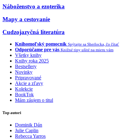
Náboženstvo a ezoterika
Mapy a cestovanie
Cudzojazyčná literatúra
Knihomoľský pomocník
Spýtajte sa Sherlocka, čo čítať
Odporúčame pre vás
Knižné tipy ušité na mieru vám
Všetky knihy
Knihy roka 2025
Bestsellery
Novinky
Pripravované
Akcie a zľavy
Kolekcie
BookTok
Mám záujem o titul
Top autori
Dominik Dán
Julie Caplin
Rebecca Yarros