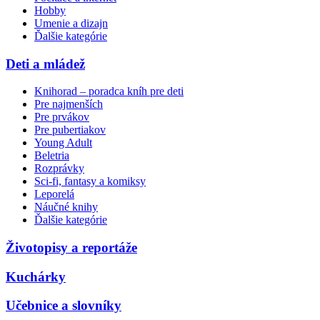
Hobby
Umenie a dizajn
Ďalšie kategórie
Deti a mládež
Knihorad – poradca kníh pre deti
Pre najmenších
Pre prvákov
Pre pubertiakov
Young Adult
Beletria
Rozprávky
Sci-fi, fantasy a komiksy
Leporelá
Náučné knihy
Ďalšie kategórie
Životopisy a reportáže
Kuchárky
Učebnice a slovníky