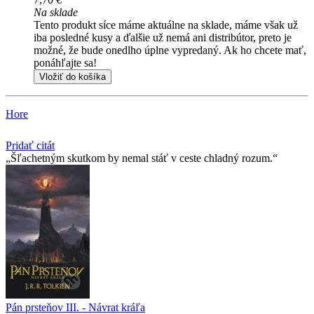
Na sklade
Tento produkt síce máme aktuálne na sklade, máme však už
iba posledné kusy a ďalšie už nemá ani distribútor, preto je
možné, že bude onedlho úplne vypredaný. Ak ho chcete mať,
ponáhľajte sa!
Vložiť do košíka
Hore
Pridať citát
Šľachetným skutkom by nemal stáť v ceste chladný rozum.
Pán prsteňov III. - Návrat kráľa