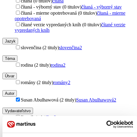
čítaná (0 titulov)
čítaná
čítaná - výborný stav (0 titulov)
čítaná - výborný stav
čítaná - mierne opotrebovaná (0 titulov)
čítaná - mierne
opotrebovaná
čítané verzie vypredaných kníh (0 titulov)
čítané verzie
vypredaných kníh
Jazyk
slovenčina (2 tituly)
slovenčina
2
Téma
rodina (2 tituly)
rodina
2
Útvar
romány (2 tituly)
romány
2
Autor
Susan Abulhawová (2 tituly)
Susan Abulhawová
2
Vydavateľstvo
Ikar (2 tituly)
Ikar
2
Väzba
pevná väzba (2 tituly)
pevná väzba
2