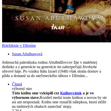
Brieždenie v Dženíne
Susan Abulhawová
Jednouchá palestínska rodina Abulhidžovcov žije v malebnej
dedinke a z generácie na generácie im zabezpečujú živobytie
olivové háje. Po vzniku štátu Izrael (1948) však stratia domov a
pôdu a dostanú sa do utečeneckého tábora v Dženíne...
Čítaná
výborný stav
Túto knihu sme vykúpili cez
Knihovrátok
a je vo
výbornom stave.
Rozdiel medzi touto knihou a novou by ste
asi ani nespoznali. Knihu sme označili nálepkou, ktorá môže
na niektorých obaloch zanechať stopy.
7,70 €