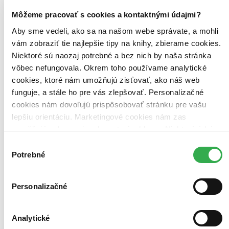
Môžeme pracovať s cookies a kontaktnými údajmi?
Zúžiť výber
Aby sme vedeli, ako sa na našom webe správate, a mohli
Zoradiť
vám zobraziť tie najlepšie tipy na knihy, zbierame cookies.
Niektoré sú naozaj potrebné a bez nich by naša stránka
vôbec nefungovala. Okrem toho používame analytické
cookies, ktoré nám umožňujú zisťovať, ako náš web
Bestsellery
funguje, a stále ho pre vás zlepšovať. Personalizačné
Top hodnotené
Novinky
cookies nám dovoľujú prispôsobovať stránku pre vašu
Najdrahšie
lepšiu orientáciu. Marketingové cookies nám zas
Najlacnejšie
umožňujú zobrazenie relevantnej reklamy. Niektoré údaje
Najvyššia zľava
zdieľame aj s tretími stranami. Veľmi by nám pomohlo,
Výber
keby sme mohli používať všetky tieto cookies. Ďakujeme!
Potrebné
súhlasu
Použité filtre
Zrušiť filtre
Autor Susan Abulhawová
na sklade
Personalizačné
Analytické