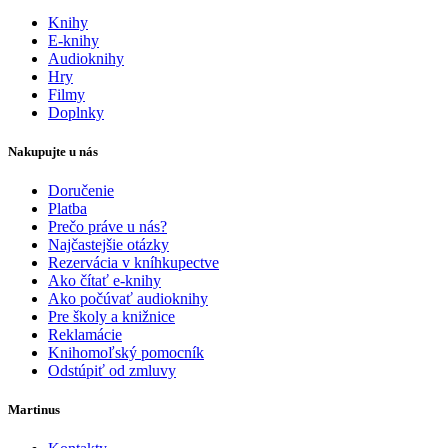
Knihy
E-knihy
Audioknihy
Hry
Filmy
Doplnky
Nakupujte u nás
Doručenie
Platba
Prečo práve u nás?
Najčastejšie otázky
Rezervácia v kníhkupectve
Ako čítať e-knihy
Ako počúvať audioknihy
Pre školy a knižnice
Reklamácie
Knihomoľský pomocník
Odstúpiť od zmluvy
Martinus