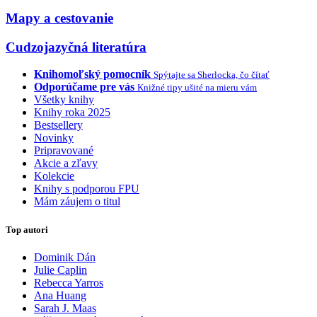
Mapy a cestovanie
Cudzojazyčná literatúra
Knihomoľský pomocník
Spýtajte sa Sherlocka, čo čítať
Odporúčame pre vás
Knižné tipy ušité na mieru vám
Všetky knihy
Knihy roka 2025
Bestsellery
Novinky
Pripravované
Akcie a zľavy
Kolekcie
Knihy s podporou FPU
Mám záujem o titul
Top autori
Dominik Dán
Julie Caplin
Rebecca Yarros
Ana Huang
Sarah J. Maas