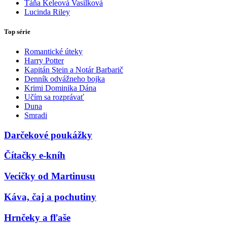
Táňa Keleová Vasilková
Lucinda Riley
Top série
Romantické úteky
Harry Potter
Kapitán Stein a Notár Barbarič
Denník odvážneho bojka
Krimi Dominika Dána
Učím sa rozprávať
Duna
Smradi
Darčekové poukážky
Čítačky e-kníh
Vecičky od Martinusu
Káva, čaj a pochutiny
Hrnčeky a fľaše