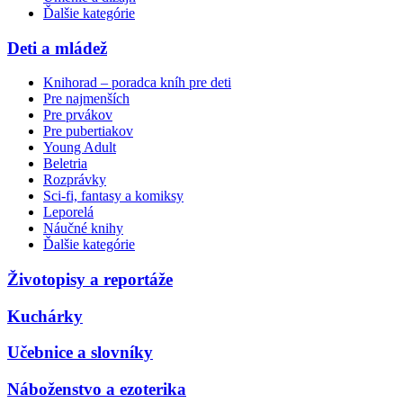
Ďalšie kategórie
Deti a mládež
Knihorad – poradca kníh pre deti
Pre najmenších
Pre prvákov
Pre pubertiakov
Young Adult
Beletria
Rozprávky
Sci-fi, fantasy a komiksy
Leporelá
Náučné knihy
Ďalšie kategórie
Životopisy a reportáže
Kuchárky
Učebnice a slovníky
Náboženstvo a ezoterika