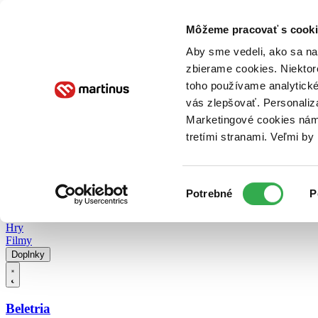
Doručenie
Kníhkupectvá
Knihovrátok
Poukážky
Knižný blog
Kontakt
Môžeme pracovať s cooki
Aby sme vedeli, ako sa na 
zbierame cookies. Niektor
E-knihy
Audioknihy
Hry
Filmy
Knihy
Doplnky
toho používame analytické
vás zlepšovať. Personaliz
Vyhľadávanie
Marketingové cookies nám 
tretími stranami. Veľmi b
Prihlásiť
Vyhľadávanie
Výber
Knihy
Potrebné
P
súhlasu
E-knihy
Audioknihy
Hry
Filmy
Doplnky
Beletria