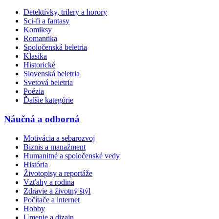
Detektívky, trilery a horory
Sci-fi a fantasy
Komiksy
Romantika
Spoločenská beletria
Klasika
Historické
Slovenská beletria
Svetová beletria
Poézia
Ďalšie kategórie
Náučná a odborná
Motivácia a sebarozvoj
Biznis a manažment
Humanitné a spoločenské vedy
História
Životopisy a reportáže
Vzťahy a rodina
Zdravie a životný štýl
Počítače a internet
Hobby
Umenie a dizajn