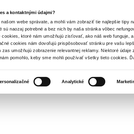
es a kontaktnými údajmi?
našom webe správate, a mohli vám zobraziť tie najlepšie tipy n
é sú naozaj potrebné a bez nich by naša stránka vôbec nefung
 cookies, ktoré nám umožňujú zisťovať, ako náš web funguje, a 
ačné cookies nám dovoľujú prispôsobovať stránku pre vašu lepši
zas umožňujú zobrazenie relevantnej reklamy. Niektoré údaje z
y nám pomohlo, keby sme mohli používať všetky tieto cookies. 
ersonalizačné
Analytické
Marketi