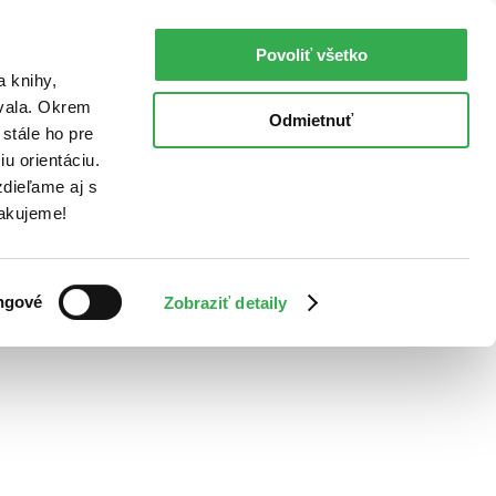
Povoliť všetko
a knihy,
ovala. Okrem
Odmietnuť
stále ho pre
u orientáciu.
dieľame aj s
Ďakujeme!
ngové
Zobraziť detaily