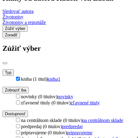
Sledovať autora
Životopisy
Životopisy a reportáže
Zúžiť výber
Zoradiť
Zúžiť výber
Typ
kniha (1 titul)
kniha
1
Zobraziť iba
novinky (0 titulov)
novinky
zľavnené tituly (0 titulov)
zľavnené tituly
Dostupnosť
na centrálnom sklade (0 titulov)
na centrálnom sklade
predpredaj (0 titulov)
predpredaj
pripravujeme (0 titulov)
pripravujeme