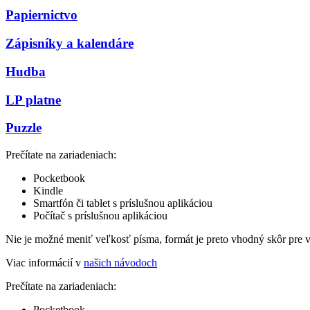
Papiernictvo
Zápisníky a kalendáre
Hudba
LP platne
Puzzle
Prečítate na zariadeniach:
Pocketbook
Kindle
Smartfón či tablet s príslušnou aplikáciou
Počítač s príslušnou aplikáciou
Nie je možné meniť veľkosť písma, formát je preto vhodný skôr pre 
Viac informácií v
našich návodoch
Prečítate na zariadeniach:
Pocketbook