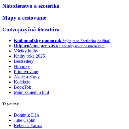
Náboženstvo a ezoterika
Mapy a cestovanie
Cudzojazyčná literatúra
Knihomoľský pomocník
Spýtajte sa Sherlocka, čo čítať
Odporúčame pre vás
Knižné tipy ušité na mieru vám
Všetky knihy
Knihy roka 2025
Bestsellery
Novinky
Pripravované
Akcie a zľavy
Kolekcie
BookTok
Mám záujem o titul
Top autori
Dominik Dán
Julie Caplin
Rebecca Yarros