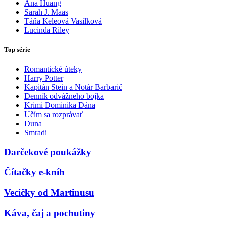
Ana Huang
Sarah J. Maas
Táňa Keleová Vasilková
Lucinda Riley
Top série
Romantické úteky
Harry Potter
Kapitán Stein a Notár Barbarič
Denník odvážneho bojka
Krimi Dominika Dána
Učím sa rozprávať
Duna
Smradi
Darčekové poukážky
Čítačky e-kníh
Vecičky od Martinusu
Káva, čaj a pochutiny