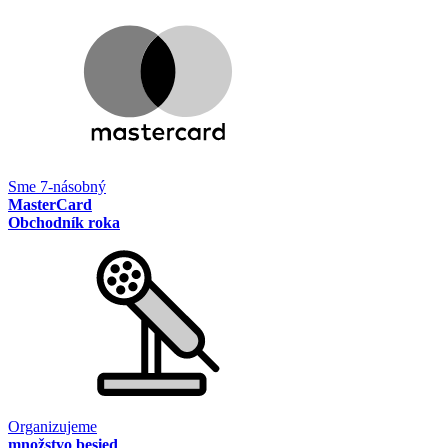
Sme 7-násobný
MasterCard
Obchodník roka
Organizujeme
množstvo besied