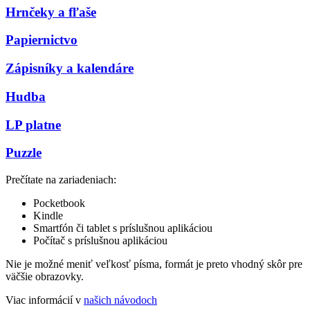
Hrnčeky a fľaše
Papiernictvo
Zápisníky a kalendáre
Hudba
LP platne
Puzzle
Prečítate na zariadeniach:
Pocketbook
Kindle
Smartfón či tablet s príslušnou aplikáciou
Počítač s príslušnou aplikáciou
Nie je možné meniť veľkosť písma, formát je preto vhodný skôr pre
väčšie obrazovky.
Viac informácií v
našich návodoch