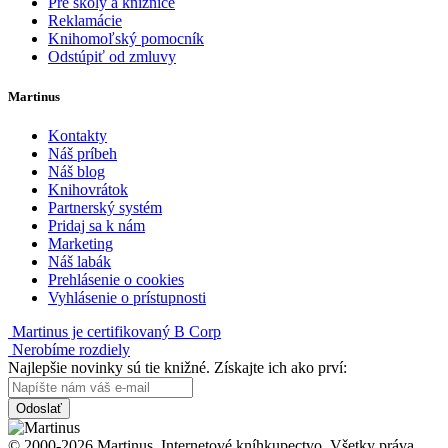
Pre školy a knižnice
Reklamácie
Knihomoľský pomocník
Odstúpiť od zmluvy
Martinus
Kontakty
Náš príbeh
Náš blog
Knihovrátok
Partnerský systém
Pridaj sa k nám
Marketing
Náš labák
Prehlásenie o cookies
Vyhlásenie o prístupnosti
Martinus je certifikovaný B Corp
Nerobíme rozdiely
Najlepšie novinky sú tie knižné. Získajte ich ako prví:
Odoslať
© 2000-2026 Martinus. Internetové kníhkupectvo. Všetky práva