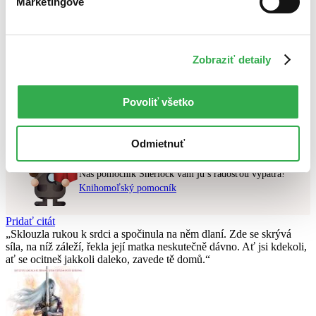
Marketingové
Najlacnejšie
Najvyššia zľava
Zobraziť detaily
Použité filtre
Zrušiť filtre
pripravované
Nebol nájdený
žiadny titul
vyhovujúci zadaným podmienkam.
Povoliť všetko
Skúste prosím zmeniť vyhľadávaný výraz.
Odmietnuť
Chcete poradiť knihu?
Náš pomocník Sherlock vám ju s radosťou vypátra!
Knihomoľský pomocník
Pridať citát
Sklouzla rukou k srdci a spočinula na něm dlaní. Zde se skrývá
síla, na níž záleží, řekla její matka neskutečně dávno. Ať jsi kdekoli,
ať se ocitneš jakkoli daleko, zavede tě domů.