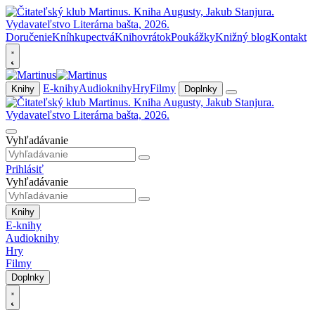
Doručenie
Kníhkupectvá
Knihovrátok
Poukážky
Knižný blog
Kontakt
E-knihy
Audioknihy
Hry
Filmy
Knihy
Doplnky
Vyhľadávanie
Prihlásiť
Vyhľadávanie
Knihy
E-knihy
Audioknihy
Hry
Filmy
Doplnky