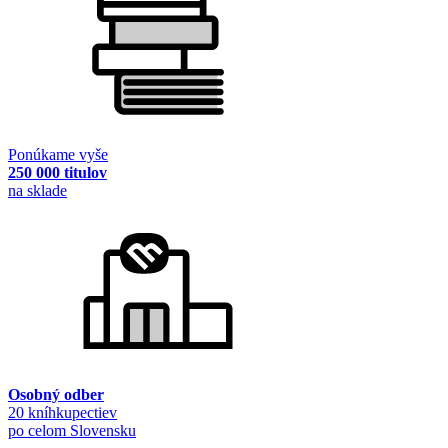
Ponúkame vyše
250 000 titulov
na sklade
Osobný odber
20 kníhkupectiev
po celom Slovensku