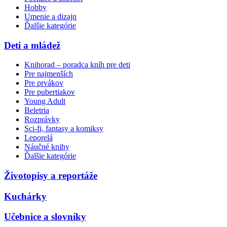
Hobby
Umenie a dizajn
Ďalšie kategórie
Deti a mládež
Knihorad – poradca kníh pre deti
Pre najmenších
Pre prvákov
Pre pubertiakov
Young Adult
Beletria
Rozprávky
Sci-fi, fantasy a komiksy
Leporelá
Náučné knihy
Ďalšie kategórie
Životopisy a reportáže
Kuchárky
Učebnice a slovníky