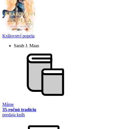
Království popela
Sarah J. Maas
Máme
35-ročnú tradíciu
predaja kníh