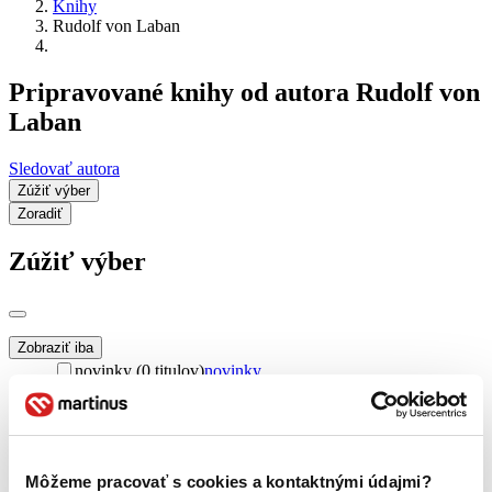
Knihy
Rudolf von Laban
Pripravované knihy od autora Rudolf von
Laban
Sledovať autora
Zúžiť výber
Zoradiť
Zúžiť výber
Zobraziť iba
novinky (0 titulov)
novinky
zľavnené tituly (0 titulov)
zľavnené tituly
Dostupnosť
na centrálnom sklade (0 titulov)
na centrálnom sklade
predpredaj (0 titulov)
predpredaj
Môžeme pracovať s cookies a kontaktnými údajmi?