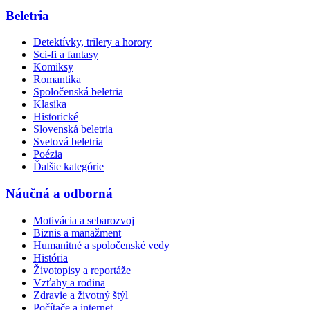
Beletria
Detektívky, trilery a horory
Sci-fi a fantasy
Komiksy
Romantika
Spoločenská beletria
Klasika
Historické
Slovenská beletria
Svetová beletria
Poézia
Ďalšie kategórie
Náučná a odborná
Motivácia a sebarozvoj
Biznis a manažment
Humanitné a spoločenské vedy
História
Životopisy a reportáže
Vzťahy a rodina
Zdravie a životný štýl
Počítače a internet