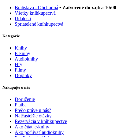
Bratislava - Obchodná
• Zatvorené do zajtra 10:00
Všetky kníhkupectvá
Udalosti
Spriatelené kníhkupectvá
Kategórie
Knihy
E-knihy
Audioknihy
Hry
Filmy
Doplnky
Nakupujte u nás
Doručenie
Platba
Prečo práve u nás?
Najčastejšie otázky
Rezervácia v kníhkupectve
Ako čítať e-knihy
Ako počúvať audioknihy