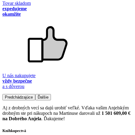
Tovar skladom
expedujeme
okamžite
U nás nakupujete
vždy bezpečne
a s dôverou
Predchádzajúce
Ďalšie
Aj z drobných vecí sa dajú urobiť veľké. Vďaka vašim Anjelským
drobným ste pri nákupoch na Martinuse darovali už
1 501 609,00 €
na Dobrého Anjela
. Ďakujeme!
Kníhkupectvá