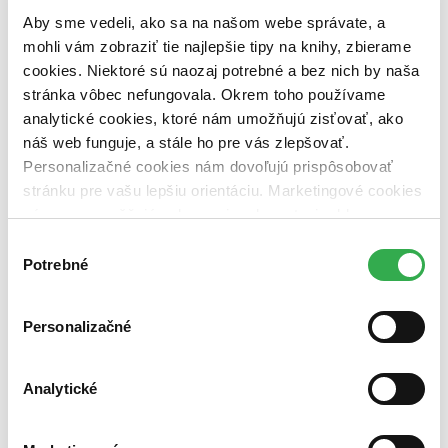
pripravujeme (0 titulov)
pripravujeme
Aby sme vedeli, ako sa na našom webe správate, a
dostupná (bez vypredaných) (0 titulov)
dostupná (bez
vypredaných)
mohli vám zobraziť tie najlepšie tipy na knihy, zbierame
cookies. Niektoré sú naozaj potrebné a bez nich by naša
Nové / čítané
stránka vôbec nefungovala. Okrem toho používame
nová (0 titulov)
nová
analytické cookies, ktoré nám umožňujú zisťovať, ako
čítaná (0 titulov)
čítaná
čítaná - výborný stav (0 titulov)
čítaná - výborný stav
náš web funguje, a stále ho pre vás zlepšovať.
čítaná - mierne opotrebovaná (0 titulov)
čítaná - mierne
Personalizačné cookies nám dovoľujú prispôsobovať
opotrebovaná
stránku pre vašu lepšiu orientáciu. Marketingové cookies
čítané verzie vypredaných kníh (0 titulov)
čítané verzie
nám zas umožňujú zobrazenie relevantnej reklamy.
vypredaných kníh
Niektoré údaje zdieľame aj s tretími stranami. Veľmi by
Výber
Zúžiť výber
nám pomohlo, keby sme mohli používať všetky tieto
Potrebné
súhlasu
cookies. Ďakujeme!
Zoradiť
Personalizačné
Analytické
Bestsellery
Top hodnotené
Novinky
Najdrahšie