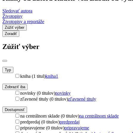
Sledovať autora
Životopisy
Životopisy a reportáže
Zúžiť výber
Zoradiť
Zúžiť výber
Typ
kniha (1 titul)
kniha
1
Zobraziť iba
novinky (0 titulov)
novinky
zľavnené tituly (0 titulov)
zľavnené tituly
Dostupnosť
na centrálnom sklade (0 titulov)
na centrálnom sklade
predpredaj (0 titulov)
predpredaj
pripravujeme (0 titulov)
pripravujeme