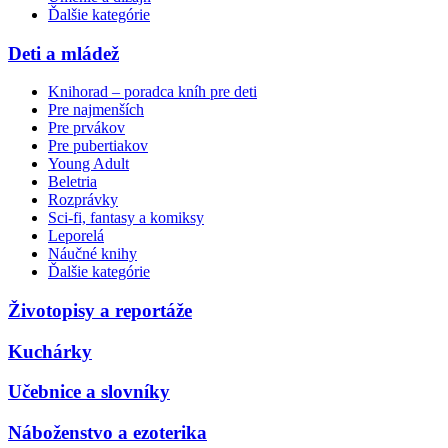
Ďalšie kategórie
Deti a mládež
Knihorad – poradca kníh pre deti
Pre najmenších
Pre prvákov
Pre pubertiakov
Young Adult
Beletria
Rozprávky
Sci-fi, fantasy a komiksy
Leporelá
Náučné knihy
Ďalšie kategórie
Životopisy a reportáže
Kuchárky
Učebnice a slovníky
Náboženstvo a ezoterika