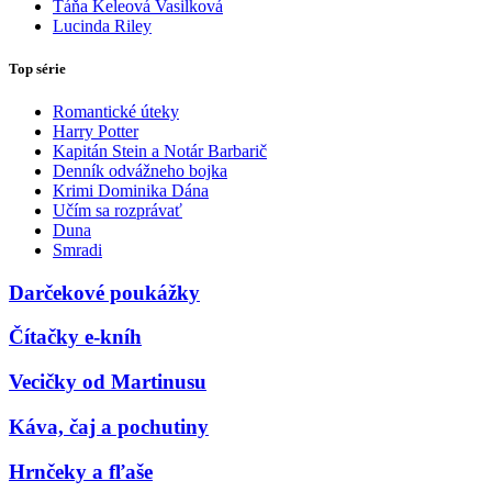
Táňa Keleová Vasilková
Lucinda Riley
Top série
Romantické úteky
Harry Potter
Kapitán Stein a Notár Barbarič
Denník odvážneho bojka
Krimi Dominika Dána
Učím sa rozprávať
Duna
Smradi
Darčekové poukážky
Čítačky e-kníh
Vecičky od Martinusu
Káva, čaj a pochutiny
Hrnčeky a fľaše