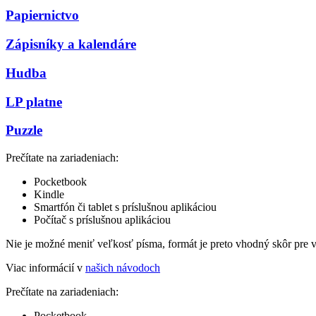
Papiernictvo
Zápisníky a kalendáre
Hudba
LP platne
Puzzle
Prečítate na zariadeniach:
Pocketbook
Kindle
Smartfón či tablet s príslušnou aplikáciou
Počítač s príslušnou aplikáciou
Nie je možné meniť veľkosť písma, formát je preto vhodný skôr pre 
Viac informácií v
našich návodoch
Prečítate na zariadeniach:
Pocketbook