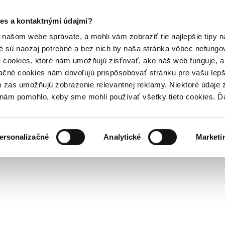
es a kontaktnými údajmi?
našom webe správate, a mohli vám zobraziť tie najlepšie tipy n
é sú naozaj potrebné a bez nich by naša stránka vôbec nefung
 cookies, ktoré nám umožňujú zisťovať, ako náš web funguje, a 
ačné cookies nám dovoľujú prispôsobovať stránku pre vašu lepši
zas umožňujú zobrazenie relevantnej reklamy. Niektoré údaje z
y nám pomohlo, keby sme mohli používať všetky tieto cookies. 
ersonalizačné
Analytické
Marketi