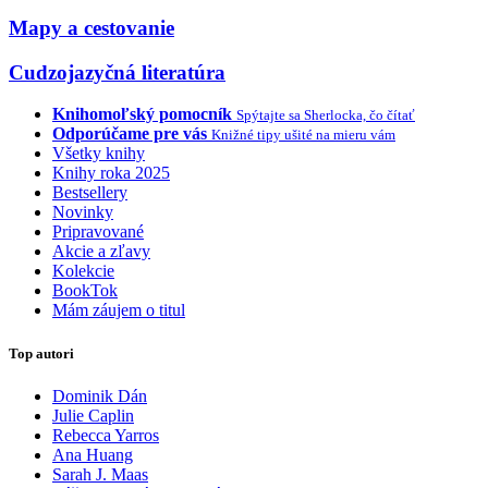
Mapy a cestovanie
Cudzojazyčná literatúra
Knihomoľský pomocník
Spýtajte sa Sherlocka, čo čítať
Odporúčame pre vás
Knižné tipy ušité na mieru vám
Všetky knihy
Knihy roka 2025
Bestsellery
Novinky
Pripravované
Akcie a zľavy
Kolekcie
BookTok
Mám záujem o titul
Top autori
Dominik Dán
Julie Caplin
Rebecca Yarros
Ana Huang
Sarah J. Maas