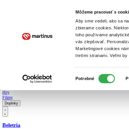
Doručenie
Kníhkupectvá
Knihovrátok
Poukážky
Knižný blog
Kontakt
Môžeme pracovať s cooki
Aby sme vedeli, ako sa na 
zbierame cookies. Niektor
E-knihy
Audioknihy
Hry
Filmy
Knihy
Doplnky
toho používame analytické
vás zlepšovať. Personaliz
Vyhľadávanie
Marketingové cookies nám 
tretími stranami. Veľmi b
Prihlásiť
Vyhľadávanie
Výber
Knihy
Potrebné
P
súhlasu
E-knihy
Audioknihy
Hry
Filmy
Doplnky
Beletria