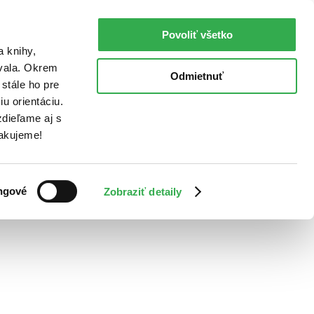
Povoliť všetko
a knihy,
ovala. Okrem
Odmietnuť
stále ho pre
u orientáciu.
dieľame aj s
Ďakujeme!
ngové
Zobraziť detaily