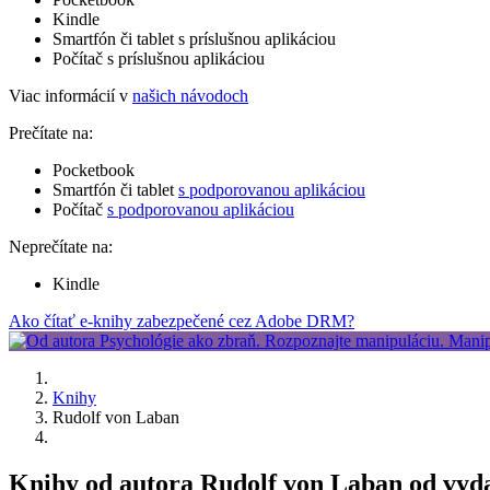
Kindle
Smartfón či tablet s príslušnou aplikáciou
Počítač s príslušnou aplikáciou
Viac informácií v
našich návodoch
Prečítate na:
Pocketbook
Smartfón či tablet
s podporovanou aplikáciou
Počítač
s podporovanou aplikáciou
Neprečítate na:
Kindle
Ako čítať e-knihy zabezpečené cez Adobe DRM?
Knihy
Rudolf von Laban
Knihy od autora Rudolf von Laban od vyda