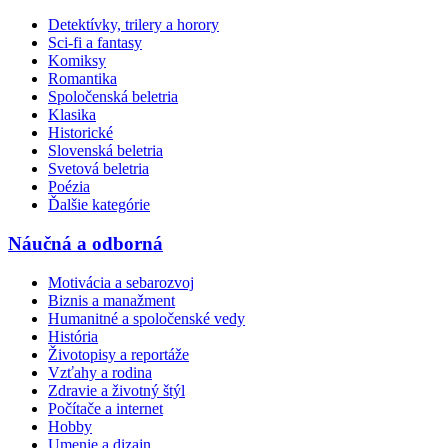
Detektívky, trilery a horory
Sci-fi a fantasy
Komiksy
Romantika
Spoločenská beletria
Klasika
Historické
Slovenská beletria
Svetová beletria
Poézia
Ďalšie kategórie
Náučná a odborná
Motivácia a sebarozvoj
Biznis a manažment
Humanitné a spoločenské vedy
História
Životopisy a reportáže
Vzťahy a rodina
Zdravie a životný štýl
Počítače a internet
Hobby
Umenie a dizajn