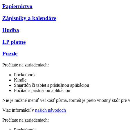
Papiernictvo
Zápisníky a kalendáre
Hudba
LP platne
Puzzle
Prečítate na zariadeniach:
Pocketbook
Kindle
Smartfón či tablet s príslušnou aplikáciou
Počítač s príslušnou aplikáciou
Nie je možné meniť veľkosť písma, formát je preto vhodný skôr pre 
Viac informácií v
našich návodoch
Prečítate na zariadeniach:
Pocketbook