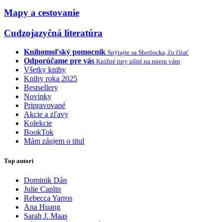
Mapy a cestovanie
Cudzojazyčná literatúra
Knihomoľský pomocník
Spýtajte sa Sherlocka, čo čítať
Odporúčame pre vás
Knižné tipy ušité na mieru vám
Všetky knihy
Knihy roka 2025
Bestsellery
Novinky
Pripravované
Akcie a zľavy
Kolekcie
BookTok
Mám záujem o titul
Top autori
Dominik Dán
Julie Caplin
Rebecca Yarros
Ana Huang
Sarah J. Maas