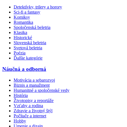
Detektívky, trilery a horory
Sci-fi a fantasy
Komiksy
Romantika
Spoločenská beletria
Klasika
Historické
Slovenská beletria
Svetová beletria
Poézia
Ďalšie kategórie
Náučná a odborná
Motivácia a sebarozvoj
Biznis a manažment
Humanitné a spoločenské vedy
História
Životopisy a reportáže
Vzťahy a rodina
Zdravie a životný štýl
Počítače a internet
Hobby
Umenie a dizajn