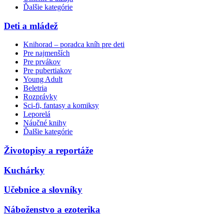
Ďalšie kategórie
Deti a mládež
Knihorad – poradca kníh pre deti
Pre najmenších
Pre prvákov
Pre pubertiakov
Young Adult
Beletria
Rozprávky
Sci-fi, fantasy a komiksy
Leporelá
Náučné knihy
Ďalšie kategórie
Životopisy a reportáže
Kuchárky
Učebnice a slovníky
Náboženstvo a ezoterika