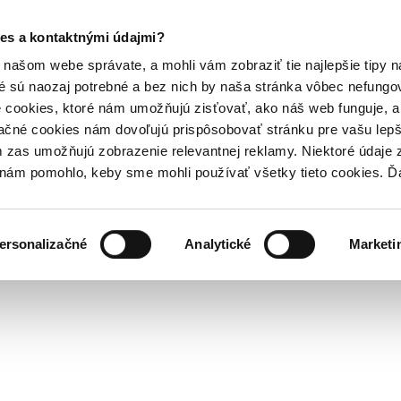
es a kontaktnými údajmi?
našom webe správate, a mohli vám zobraziť tie najlepšie tipy n
é sú naozaj potrebné a bez nich by naša stránka vôbec nefung
 cookies, ktoré nám umožňujú zisťovať, ako náš web funguje, a 
ačné cookies nám dovoľujú prispôsobovať stránku pre vašu lepši
zas umožňujú zobrazenie relevantnej reklamy. Niektoré údaje z
y nám pomohlo, keby sme mohli používať všetky tieto cookies. 
ersonalizačné
Analytické
Marketi