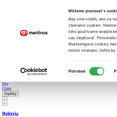
Doručenie
Kníhkupectvá
Knihovrátok
Poukážky
Knižný blog
Kontakt
Môžeme pracovať s cooki
Aby sme vedeli, ako sa na 
zbierame cookies. Niektor
E-knihy
Audioknihy
Hry
Filmy
Knihy
Doplnky
toho používame analytické
vás zlepšovať. Personaliz
Vyhľadávanie
Marketingové cookies nám 
tretími stranami. Veľmi b
Prihlásiť
Vyhľadávanie
Výber
Knihy
Potrebné
P
súhlasu
E-knihy
Audioknihy
Hry
Filmy
Doplnky
Beletria