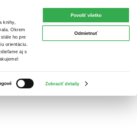
Povoliť všetko
a knihy,
ovala. Okrem
Odmietnuť
stále ho pre
u orientáciu.
dieľame aj s
Ďakujeme!
ngové
Zobraziť detaily