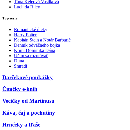
Táňa Keleová Vasilková
Lucinda Riley
Top série
Romantické úteky
Harry Potter
Kapitán Stein a Notár Barbarič
Denník odvážneho bojka
Krimi Dominika Dána
Učím sa rozprávať
Duna
Smradi
Darčekové poukážky
Čítačky e-kníh
Vecičky od Martinusu
Káva, čaj a pochutiny
Hrnčeky a fľaše