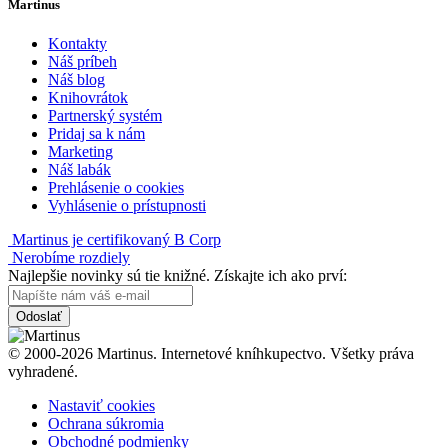
Martinus
Kontakty
Náš príbeh
Náš blog
Knihovrátok
Partnerský systém
Pridaj sa k nám
Marketing
Náš labák
Prehlásenie o cookies
Vyhlásenie o prístupnosti
Martinus je certifikovaný B Corp
Nerobíme rozdiely
Najlepšie novinky sú tie knižné. Získajte ich ako prví:
Odoslať
© 2000-2026 Martinus. Internetové kníhkupectvo. Všetky práva
vyhradené.
Nastaviť cookies
Ochrana súkromia
Obchodné podmienky