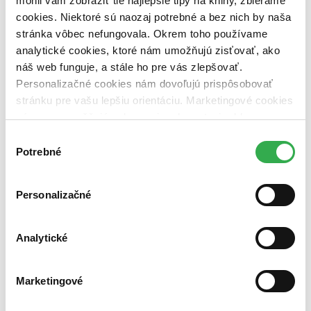
mohli vám zobraziť tie najlepšie tipy na knihy, zbierame
Nové / čítané
cookies. Niektoré sú naozaj potrebné a bez nich by naša
nová (0 titulov)
nová
stránka vôbec nefungovala. Okrem toho používame
čítaná (0 titulov)
čítaná
analytické cookies, ktoré nám umožňujú zisťovať, ako
čítaná - výborný stav (0 titulov)
čítaná - výborný stav
náš web funguje, a stále ho pre vás zlepšovať.
čítaná - mierne opotrebovaná (0 titulov)
čítaná - mierne
opotrebovaná
Personalizačné cookies nám dovoľujú prispôsobovať
čítané verzie vypredaných kníh (0 titulov)
čítané verzie
stránku pre vašu lepšiu orientáciu. Marketingové cookies
vypredaných kníh
nám zas umožňujú zobrazenie relevantnej reklamy.
Zúžiť výber
Niektoré údaje zdieľame aj s tretími stranami. Veľmi by
Výber
nám pomohlo, keby sme mohli používať všetky tieto
Potrebné
súhlasu
Zoradiť
cookies. Ďakujeme!
Personalizačné
Bestsellery
Analytické
Top hodnotené
Novinky
Najdrahšie
Najlacnejšie
Marketingové
Najvyššia zľava