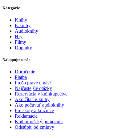
Kategórie
Knihy
E-knihy
Audioknihy
Hry
Filmy
Doplnky
Nakupujte u nás
Doručenie
Platba
Prečo práve u nás?
Najčastejšie otázky
Rezervácia v kníhkupectve
Ako čítať e-knihy
Ako počúvať audioknihy
Pre školy a knižnice
Reklamácie
Knihomoľský pomocník
Odstúpiť od zmluvy