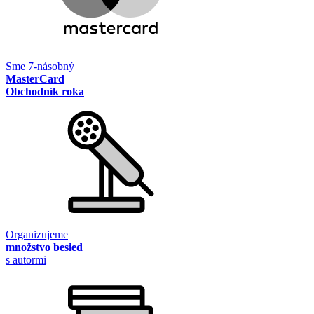
Sme 7-násobný
MasterCard
Obchodník roka
Organizujeme
množstvo besied
s autormi