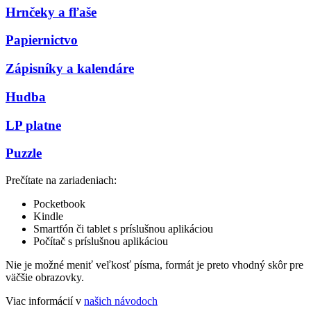
Hrnčeky a fľaše
Papiernictvo
Zápisníky a kalendáre
Hudba
LP platne
Puzzle
Prečítate na zariadeniach:
Pocketbook
Kindle
Smartfón či tablet s príslušnou aplikáciou
Počítač s príslušnou aplikáciou
Nie je možné meniť veľkosť písma, formát je preto vhodný skôr pre
väčšie obrazovky.
Viac informácií v
našich návodoch