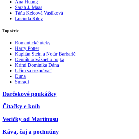
Ana Huang
Sarah J. Maas
Táňa Keleová Vasilková
Lucinda Riley
Top série
Romantické úteky
Harry Potter
Kapitán Stein a Notár Barbarič
Denník odvážneho bojka
Krimi Dominika Dána
Učím sa rozprávať
Duna
Smradi
Darčekové poukážky
Čítačky e-kníh
Vecičky od Martinusu
Káva, čaj a pochutiny