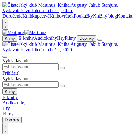
Doručenie
Kníhkupectvá
Knihovrátok
Poukážky
Knižný blog
Kontakt
E-knihy
Audioknihy
Hry
Filmy
Knihy
Doplnky
Vyhľadávanie
Prihlásiť
Vyhľadávanie
Knihy
E-knihy
Audioknihy
Hry
Filmy
Doplnky