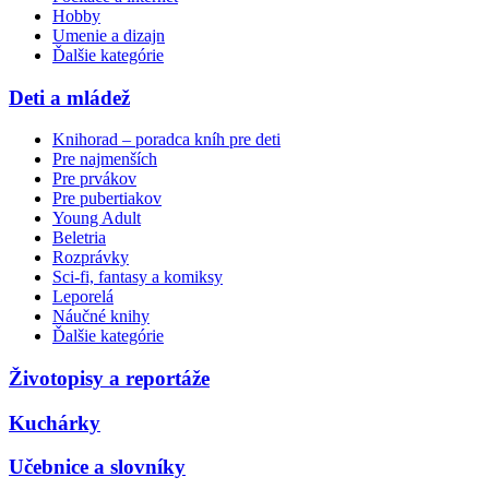
Hobby
Umenie a dizajn
Ďalšie kategórie
Deti a mládež
Knihorad – poradca kníh pre deti
Pre najmenších
Pre prvákov
Pre pubertiakov
Young Adult
Beletria
Rozprávky
Sci-fi, fantasy a komiksy
Leporelá
Náučné knihy
Ďalšie kategórie
Životopisy a reportáže
Kuchárky
Učebnice a slovníky