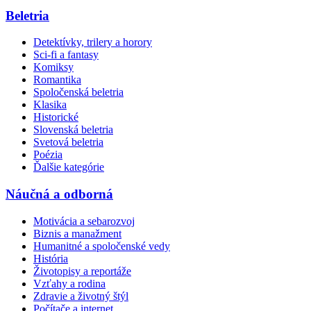
Beletria
Detektívky, trilery a horory
Sci-fi a fantasy
Komiksy
Romantika
Spoločenská beletria
Klasika
Historické
Slovenská beletria
Svetová beletria
Poézia
Ďalšie kategórie
Náučná a odborná
Motivácia a sebarozvoj
Biznis a manažment
Humanitné a spoločenské vedy
História
Životopisy a reportáže
Vzťahy a rodina
Zdravie a životný štýl
Počítače a internet