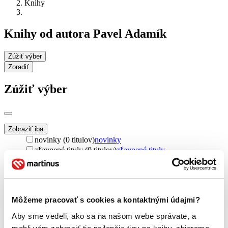
Knihy
Knihy od autora Pavel Adamík
Zúžiť výber
Zoradiť
Zúžiť výber
Zobraziť iba
novinky (0 titulov)
novinky
zľavnené tituly (0 titulov)
zľavnené tituly
Dostupnosť
na centrálnom sklade (0 titulov)
na centrálnom sklade
predpredaj (0 titulov)
predpredaj
pripravujeme (0 titulov)
pripravujeme
Môžeme pracovať s cookies a kontaktnými údajmi?
dostupná (bez vypredaných) (0 titulov)
dostupná (bez
Aby sme vedeli, ako sa na našom webe správate, a
vypredaných)