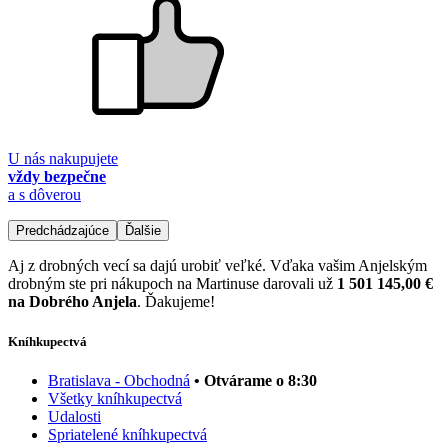
U nás nakupujete
vždy bezpečne
a s dôverou
Predchádzajúce
Ďalšie
Aj z drobných vecí sa dajú urobiť veľké. Vďaka vašim Anjelským
drobným ste pri nákupoch na Martinuse darovali už
1 501 145,00 €
na Dobrého Anjela
. Ďakujeme!
Kníhkupectvá
Bratislava - Obchodná
• Otvárame o 8:30
Všetky kníhkupectvá
Udalosti
Spriatelené kníhkupectvá