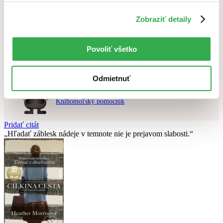
Použité filtre
Zobraziť detaily
Zrušiť filtre
Autor Pavel Adamík
Nebol nájdený
žiadny titul
vyhovujúci zadaným podmienkam.
Skúste prosím zmeniť vyhľadávaný výraz.
Povoliť všetko
Odmietnuť
Chcete poradiť knihu?
Náš pomocník Sherlock vám ju s radosťou vypátra!
Knihomoľský pomocník
Pridať citát
Hľadať záblesk nádeje v temnote nie je prejavom slabosti.