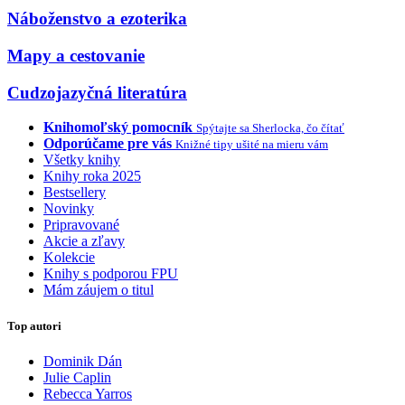
Náboženstvo a ezoterika
Mapy a cestovanie
Cudzojazyčná literatúra
Knihomoľský pomocník
Spýtajte sa Sherlocka, čo čítať
Odporúčame pre vás
Knižné tipy ušité na mieru vám
Všetky knihy
Knihy roka 2025
Bestsellery
Novinky
Pripravované
Akcie a zľavy
Kolekcie
Knihy s podporou FPU
Mám záujem o titul
Top autori
Dominik Dán
Julie Caplin
Rebecca Yarros