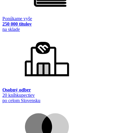
Ponúkame vyše
250 000 titulov
na sklade
Osobný odber
20 kníhkupectiev
po celom Slovensku