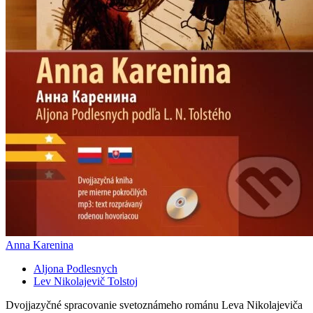
Anna Karenina
Aljona Podlesnych
Lev Nikolajevič Tolstoj
Dvojjazyčné spracovanie svetoznámeho románu Leva Nikolajeviča