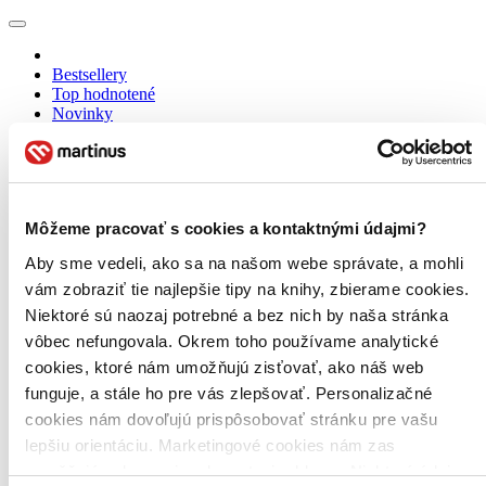
Bestsellery
Top hodnotené
Novinky
Najdrahšie
Najlacnejšie
Najvyššia zľava
Použité filtre
Môžeme pracovať s cookies a kontaktnými údajmi?
Zrušiť filtre
Aby sme vedeli, ako sa na našom webe správate, a mohli
Autor Lev Nikolajevič Tolstoj
V ruskom jazyku
vám zobraziť tie najlepšie tipy na knihy, zbierame cookies.
Niektoré sú naozaj potrebné a bez nich by naša stránka
vôbec nefungovala. Okrem toho používame analytické
cookies, ktoré nám umožňujú zisťovať, ako náš web
funguje, a stále ho pre vás zlepšovať. Personalizačné
cookies nám dovoľujú prispôsobovať stránku pre vašu
lepšiu orientáciu. Marketingové cookies nám zas
umožňujú zobrazenie relevantnej reklamy. Niektoré údaje