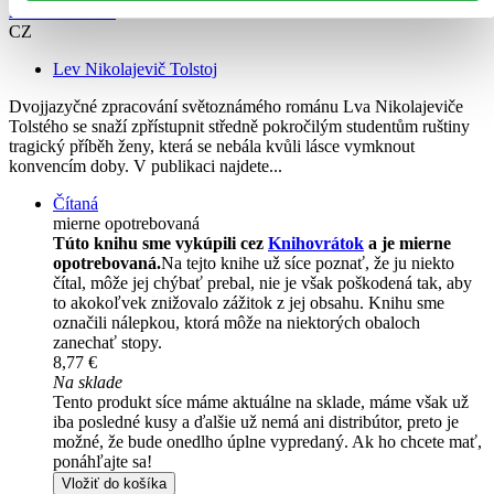
Anna Karenina
CZ
Lev Nikolajevič Tolstoj
Dvojjazyčné zpracování světoznámého románu Lva Nikolajeviče
Tolstého se snaží zpřístupnit středně pokročilým studentům ruštiny
tragický příběh ženy, která se nebála kvůli lásce vymknout
konvencím doby. V publikaci najdete...
Čítaná
mierne opotrebovaná
Túto knihu sme vykúpili cez
Knihovrátok
a je mierne
opotrebovaná.
Na tejto knihe už síce poznať, že ju niekto
čítal, môže jej chýbať prebal, nie je však poškodená tak, aby
to akokoľvek znižovalo zážitok z jej obsahu. Knihu sme
označili nálepkou, ktorá môže na niektorých obaloch
zanechať stopy.
8,77 €
Na sklade
Tento produkt síce máme aktuálne na sklade, máme však už
iba posledné kusy a ďalšie už nemá ani distribútor, preto je
možné, že bude onedlho úplne vypredaný. Ak ho chcete mať,
ponáhľajte sa!
Vložiť do košíka