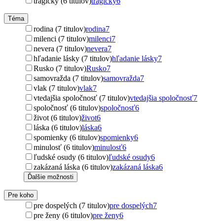
tragický (6 titulov)
tragický
6
Téma
rodina (7 titulov)
rodina
7
milenci (7 titulov)
milenci
7
nevera (7 titulov)
nevera
7
hľadanie lásky (7 titulov)
hľadanie lásky
7
Rusko (7 titulov)
Rusko
7
samovražda (7 titulov)
samovražda
7
vlak (7 titulov)
vlak
7
vtedajšia spoločnosť (7 titulov)
vtedajšia spoločnosť
7
spoločnosť (6 titulov)
spoločnosť
6
život (6 titulov)
život
6
láska (6 titulov)
láska
6
spomienky (6 titulov)
spomienky
6
minulosť (6 titulov)
minulosť
6
ľudské osudy (6 titulov)
ľudské osudy
6
zakázaná láska (6 titulov)
zakázaná láska
6
Ďalšie možnosti
Pre koho
pre dospelých (7 titulov)
pre dospelých
7
pre ženy (6 titulov)
pre ženy
6