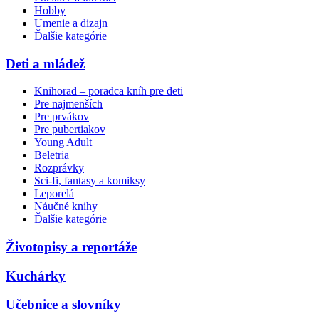
Hobby
Umenie a dizajn
Ďalšie kategórie
Deti a mládež
Knihorad – poradca kníh pre deti
Pre najmenších
Pre prvákov
Pre pubertiakov
Young Adult
Beletria
Rozprávky
Sci-fi, fantasy a komiksy
Leporelá
Náučné knihy
Ďalšie kategórie
Životopisy a reportáže
Kuchárky
Učebnice a slovníky