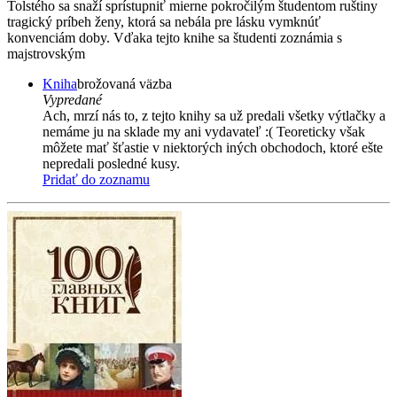
Tolstého sa snaží sprístupniť mierne pokročilým študentom ruštiny
tragický príbeh ženy, ktorá sa nebála pre lásku vymknúť
konvenciám doby. Vďaka tejto knihe sa študenti zoznámia s
majstrovským
Kniha
brožovaná väzba
Vypredané
Ach, mrzí nás to, z tejto knihy sa už predali všetky výtlačky a
nemáme ju na sklade my ani vydavateľ :( Teoreticky však
môžete mať šťastie v niektorých iných obchodoch, ktoré ešte
nepredali posledné kusy.
Pridať do zoznamu