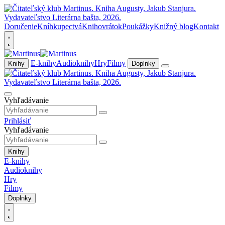
Doručenie
Kníhkupectvá
Knihovrátok
Poukážky
Knižný blog
Kontakt
E-knihy
Audioknihy
Hry
Filmy
Knihy
Doplnky
Vyhľadávanie
Prihlásiť
Vyhľadávanie
Knihy
E-knihy
Audioknihy
Hry
Filmy
Doplnky