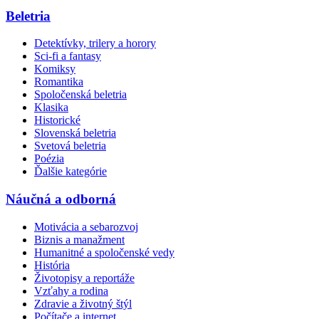
Beletria
Detektívky, trilery a horory
Sci-fi a fantasy
Komiksy
Romantika
Spoločenská beletria
Klasika
Historické
Slovenská beletria
Svetová beletria
Poézia
Ďalšie kategórie
Náučná a odborná
Motivácia a sebarozvoj
Biznis a manažment
Humanitné a spoločenské vedy
História
Životopisy a reportáže
Vzťahy a rodina
Zdravie a životný štýl
Počítače a internet