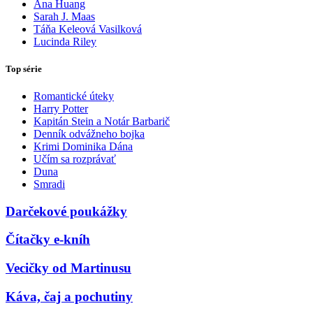
Ana Huang
Sarah J. Maas
Táňa Keleová Vasilková
Lucinda Riley
Top série
Romantické úteky
Harry Potter
Kapitán Stein a Notár Barbarič
Denník odvážneho bojka
Krimi Dominika Dána
Učím sa rozprávať
Duna
Smradi
Darčekové poukážky
Čítačky e-kníh
Vecičky od Martinusu
Káva, čaj a pochutiny