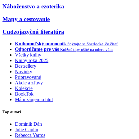
Náboženstvo a ezoterika
Mapy a cestovanie
Cudzojazyčná literatúra
Knihomoľský pomocník
Spýtajte sa Sherlocka, čo čítať
Odporúčame pre vás
Knižné tipy ušité na mieru vám
Všetky knihy
Knihy roka 2025
Bestsellery
Novinky
Pripravované
Akcie a zľavy
Kolekcie
BookTok
Mám záujem o titul
Top autori
Dominik Dán
Julie Caplin
Rebecca Yarros