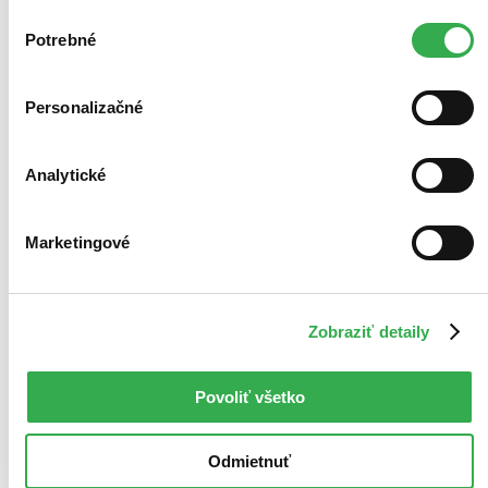
zdieľame aj s tretími stranami. Veľmi by nám pomohlo,
Výber
keby sme mohli používať všetky tieto cookies. Ďakujeme!
Potrebné
súhlasu
Personalizačné
Analytické
Marketingové
Zobraziť detaily
Povoliť všetko
Odmietnuť