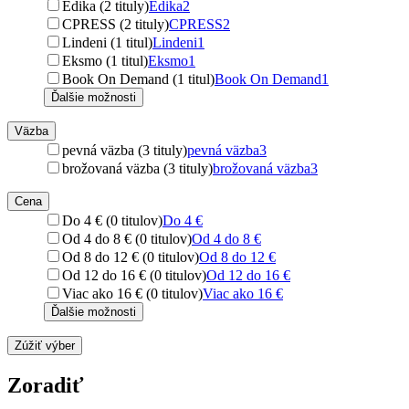
Edika (2 tituly)
Edika
2
CPRESS (2 tituly)
CPRESS
2
Lindeni (1 titul)
Lindeni
1
Eksmo (1 titul)
Eksmo
1
Book On Demand (1 titul)
Book On Demand
1
Ďalšie možnosti
Väzba
pevná väzba (3 tituly)
pevná väzba
3
brožovaná väzba (3 tituly)
brožovaná väzba
3
Cena
Do 4 € (0 titulov)
Do 4 €
Od 4 do 8 € (0 titulov)
Od 4 do 8 €
Od 8 do 12 € (0 titulov)
Od 8 do 12 €
Od 12 do 16 € (0 titulov)
Od 12 do 16 €
Viac ako 16 € (0 titulov)
Viac ako 16 €
Ďalšie možnosti
Zúžiť výber
Zoradiť