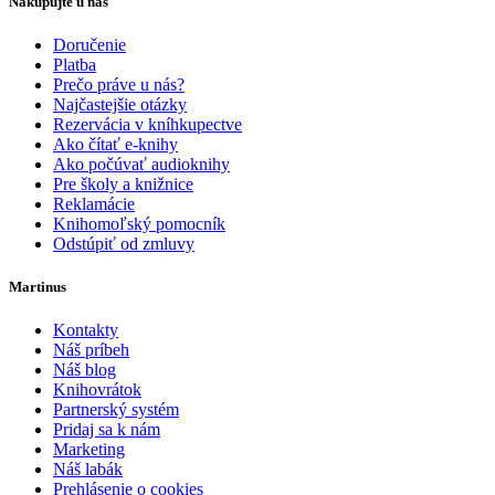
Nakupujte u nás
Doručenie
Platba
Prečo práve u nás?
Najčastejšie otázky
Rezervácia v kníhkupectve
Ako čítať e-knihy
Ako počúvať audioknihy
Pre školy a knižnice
Reklamácie
Knihomoľský pomocník
Odstúpiť od zmluvy
Martinus
Kontakty
Náš príbeh
Náš blog
Knihovrátok
Partnerský systém
Pridaj sa k nám
Marketing
Náš labák
Prehlásenie o cookies