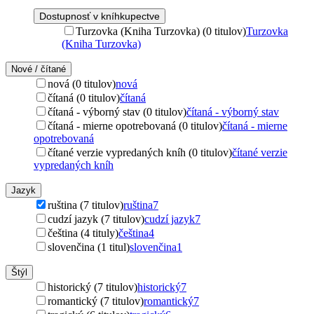
Dostupnosť v kníhkupectve
Turzovka (Kniha Turzovka) (0 titulov)
Turzovka
(Kniha Turzovka)
Nové / čítané
nová (0 titulov)
nová
čítaná (0 titulov)
čítaná
čítaná - výborný stav (0 titulov)
čítaná - výborný stav
čítaná - mierne opotrebovaná (0 titulov)
čítaná - mierne
opotrebovaná
čítané verzie vypredaných kníh (0 titulov)
čítané verzie
vypredaných kníh
Jazyk
ruština (7 titulov)
ruština
7
cudzí jazyk (7 titulov)
cudzí jazyk
7
čeština (4 tituly)
čeština
4
slovenčina (1 titul)
slovenčina
1
Štýl
historický (7 titulov)
historický
7
romantický (7 titulov)
romantický
7