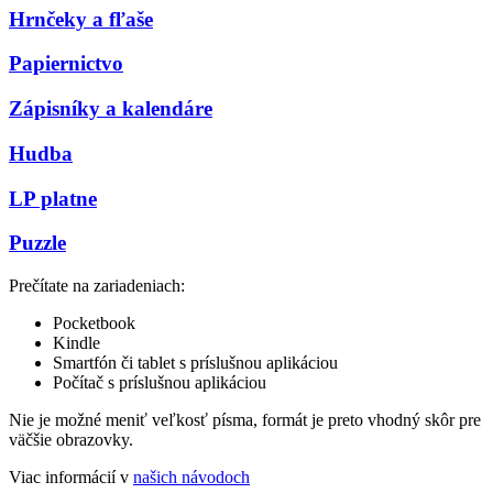
Hrnčeky a fľaše
Papiernictvo
Zápisníky a kalendáre
Hudba
LP platne
Puzzle
Prečítate na zariadeniach:
Pocketbook
Kindle
Smartfón či tablet s príslušnou aplikáciou
Počítač s príslušnou aplikáciou
Nie je možné meniť veľkosť písma, formát je preto vhodný skôr pre
väčšie obrazovky.
Viac informácií v
našich návodoch