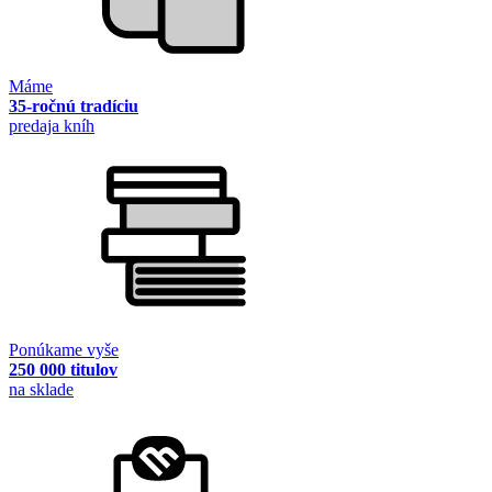
Máme
35-ročnú tradíciu
predaja kníh
Ponúkame vyše
250 000 titulov
na sklade