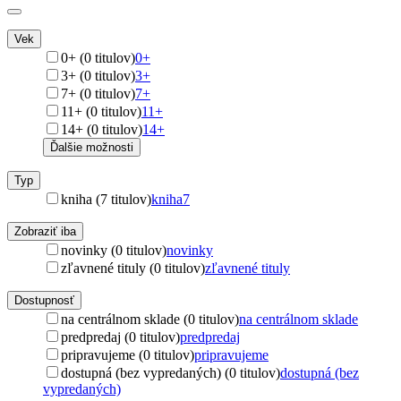
Vek
0+ (0 titulov)
0+
3+ (0 titulov)
3+
7+ (0 titulov)
7+
11+ (0 titulov)
11+
14+ (0 titulov)
14+
Ďalšie možnosti
Typ
kniha (7 titulov)
kniha
7
Zobraziť iba
novinky (0 titulov)
novinky
zľavnené tituly (0 titulov)
zľavnené tituly
Dostupnosť
na centrálnom sklade (0 titulov)
na centrálnom sklade
predpredaj (0 titulov)
predpredaj
pripravujeme (0 titulov)
pripravujeme
dostupná (bez vypredaných) (0 titulov)
dostupná (bez
vypredaných)