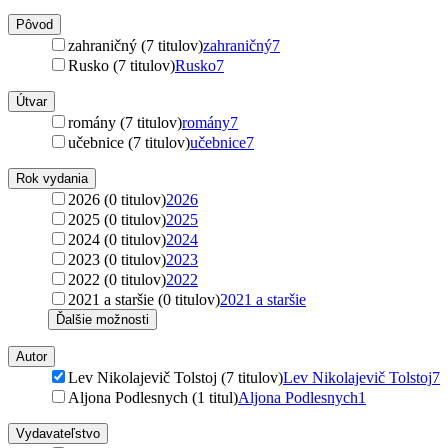
Pôvod
zahraničný (7 titulov)
zahraničný
7
Rusko (7 titulov)
Rusko
7
Útvar
romány (7 titulov)
romány
7
učebnice (7 titulov)
učebnice
7
Rok vydania
2026 (0 titulov)
2026
2025 (0 titulov)
2025
2024 (0 titulov)
2024
2023 (0 titulov)
2023
2022 (0 titulov)
2022
2021 a staršie (0 titulov)
2021 a staršie
Ďalšie možnosti
Autor
Lev Nikolajevič Tolstoj (7 titulov)
Lev Nikolajevič Tolstoj
7
Aljona Podlesnych (1 titul)
Aljona Podlesnych
1
Vydavateľstvo