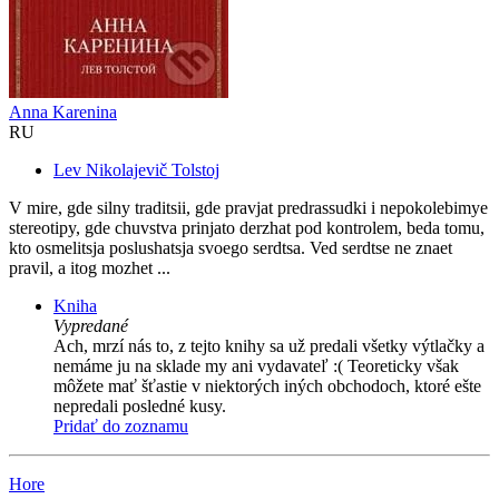
Anna Karenina
RU
Lev Nikolajevič Tolstoj
V mire, gde silny traditsii, gde pravjat predrassudki i nepokolebimye
stereotipy, gde chuvstva prinjato derzhat pod kontrolem, beda tomu,
kto osmelitsja poslushatsja svoego serdtsa. Ved serdtse ne znaet
pravil, a itog mozhet ...
Kniha
Vypredané
Ach, mrzí nás to, z tejto knihy sa už predali všetky výtlačky a
nemáme ju na sklade my ani vydavateľ :( Teoreticky však
môžete mať šťastie v niektorých iných obchodoch, ktoré ešte
nepredali posledné kusy.
Pridať do zoznamu
Hore