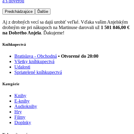
a s dôverou
Predchádzajúce
Ďalšie
Aj z drobných vecí sa dajú urobiť veľké. Vďaka vašim Anjelským
drobným ste pri nákupoch na Martinuse darovali už
1 501 846,00 €
na Dobrého Anjela
. Ďakujeme!
Kníhkupectvá
Bratislava - Obchodná
• Otvorené do 20:00
Všetky kníhkupectvá
Udalosti
Spriatelené kníhkupectvá
Kategórie
Knihy
E-knihy
Audioknihy
Hry
Filmy
Doplnky