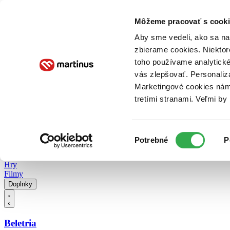
Doručenie
Kníhkupectvá
Knihovrátok
Poukážky
Knižný blog
Kontakt
Môžeme pracovať s cooki
Aby sme vedeli, ako sa na 
zbierame cookies. Niektor
E-knihy
Audioknihy
Hry
Filmy
Knihy
Doplnky
toho používame analytické
vás zlepšovať. Personaliz
Vyhľadávanie
Marketingové cookies nám 
tretími stranami. Veľmi b
Prihlásiť
Vyhľadávanie
Výber
Knihy
Potrebné
P
súhlasu
E-knihy
Audioknihy
Hry
Filmy
Doplnky
Beletria