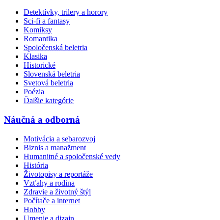
Detektívky, trilery a horory
Sci-fi a fantasy
Komiksy
Romantika
Spoločenská beletria
Klasika
Historické
Slovenská beletria
Svetová beletria
Poézia
Ďalšie kategórie
Náučná a odborná
Motivácia a sebarozvoj
Biznis a manažment
Humanitné a spoločenské vedy
História
Životopisy a reportáže
Vzťahy a rodina
Zdravie a životný štýl
Počítače a internet
Hobby
Umenie a dizajn