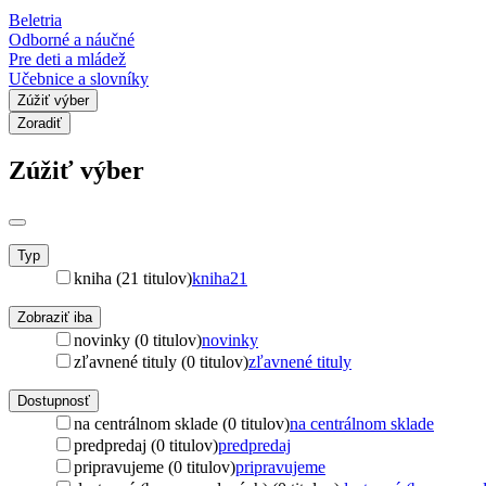
Beletria
Odborné a náučné
Pre deti a mládež
Učebnice a slovníky
Zúžiť výber
Zoradiť
Zúžiť výber
Typ
kniha (21 titulov)
kniha
21
Zobraziť iba
novinky (0 titulov)
novinky
zľavnené tituly (0 titulov)
zľavnené tituly
Dostupnosť
na centrálnom sklade (0 titulov)
na centrálnom sklade
predpredaj (0 titulov)
predpredaj
pripravujeme (0 titulov)
pripravujeme