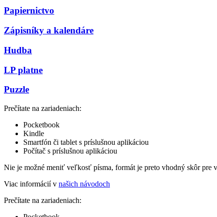
Papiernictvo
Zápisníky a kalendáre
Hudba
LP platne
Puzzle
Prečítate na zariadeniach:
Pocketbook
Kindle
Smartfón či tablet s príslušnou aplikáciou
Počítač s príslušnou aplikáciou
Nie je možné meniť veľkosť písma, formát je preto vhodný skôr pre 
Viac informácií v
našich návodoch
Prečítate na zariadeniach:
Pocketbook