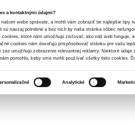
es a kontaktnými údajmi?
našom webe správate, a mohli vám zobraziť tie najlepšie tipy n
é sú naozaj potrebné a bez nich by naša stránka vôbec nefung
 cookies, ktoré nám umožňujú zisťovať, ako náš web funguje, a 
ačné cookies nám dovoľujú prispôsobovať stránku pre vašu lepši
zas umožňujú zobrazenie relevantnej reklamy. Niektoré údaje z
y nám pomohlo, keby sme mohli používať všetky tieto cookies. 
ersonalizačné
Analytické
Marketi