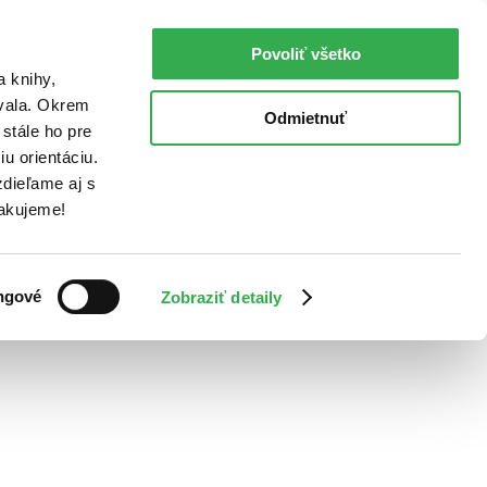
Povoliť všetko
a knihy,
ovala. Okrem
Odmietnuť
stále ho pre
u orientáciu.
dieľame aj s
Ďakujeme!
ngové
Zobraziť detaily