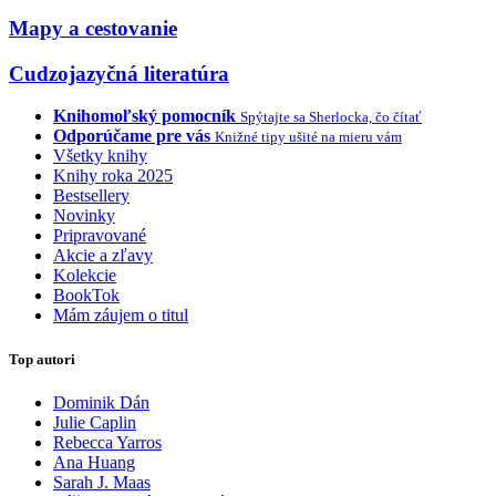
Mapy a cestovanie
Cudzojazyčná literatúra
Knihomoľský pomocník
Spýtajte sa Sherlocka, čo čítať
Odporúčame pre vás
Knižné tipy ušité na mieru vám
Všetky knihy
Knihy roka 2025
Bestsellery
Novinky
Pripravované
Akcie a zľavy
Kolekcie
BookTok
Mám záujem o titul
Top autori
Dominik Dán
Julie Caplin
Rebecca Yarros
Ana Huang
Sarah J. Maas