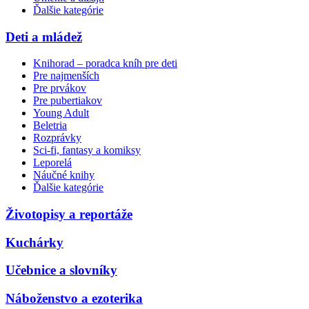
Ďalšie kategórie
Deti a mládež
Knihorad – poradca kníh pre deti
Pre najmenších
Pre prvákov
Pre pubertiakov
Young Adult
Beletria
Rozprávky
Sci-fi, fantasy a komiksy
Leporelá
Náučné knihy
Ďalšie kategórie
Životopisy a reportáže
Kuchárky
Učebnice a slovníky
Náboženstvo a ezoterika