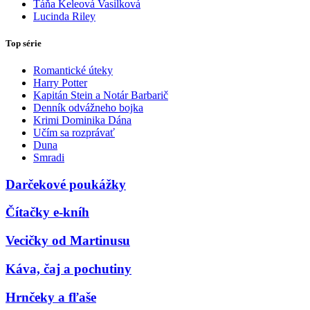
Táňa Keleová Vasilková
Lucinda Riley
Top série
Romantické úteky
Harry Potter
Kapitán Stein a Notár Barbarič
Denník odvážneho bojka
Krimi Dominika Dána
Učím sa rozprávať
Duna
Smradi
Darčekové poukážky
Čítačky e-kníh
Vecičky od Martinusu
Káva, čaj a pochutiny
Hrnčeky a fľaše