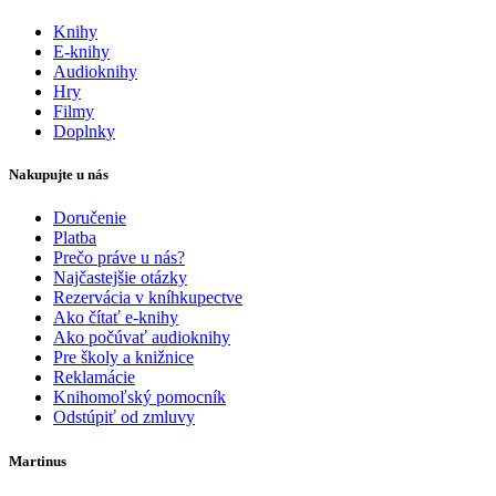
Knihy
E-knihy
Audioknihy
Hry
Filmy
Doplnky
Nakupujte u nás
Doručenie
Platba
Prečo práve u nás?
Najčastejšie otázky
Rezervácia v kníhkupectve
Ako čítať e-knihy
Ako počúvať audioknihy
Pre školy a knižnice
Reklamácie
Knihomoľský pomocník
Odstúpiť od zmluvy
Martinus