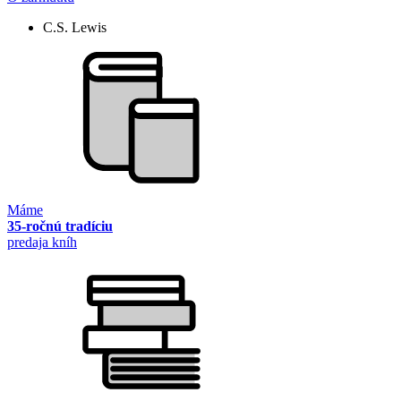
C.S. Lewis
Máme
35-ročnú tradíciu
predaja kníh