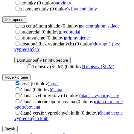
novinky (0 titulov)
novinky
zľavnené tituly (0 titulov)
zľavnené tituly
Dostupnosť
na centrálnom sklade (0 titulov)
na centrálnom sklade
predpredaj (0 titulov)
predpredaj
pripravujeme (0 titulov)
pripravujeme
dostupná (bez vypredaných) (0 titulov)
dostupná (bez
vypredaných)
Dostupnosť v kníhkupectve
Trebišov (ŠUM) (0 titulov)
Trebišov (ŠUM)
Nové / čítané
nová (0 titulov)
nová
čítaná (0 titulov)
čítaná
čítaná - výborný stav (0 titulov)
čítaná - výborný stav
čítaná - mierne opotrebovaná (0 titulov)
čítaná - mierne
opotrebovaná
čítané verzie vypredaných kníh (0 titulov)
čítané verzie
vypredaných kníh
Jazyk