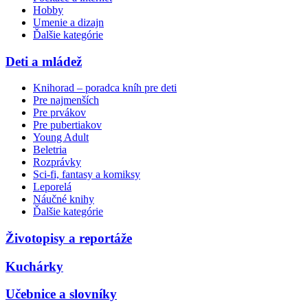
Hobby
Umenie a dizajn
Ďalšie kategórie
Deti a mládež
Knihorad – poradca kníh pre deti
Pre najmenších
Pre prvákov
Pre pubertiakov
Young Adult
Beletria
Rozprávky
Sci-fi, fantasy a komiksy
Leporelá
Náučné knihy
Ďalšie kategórie
Životopisy a reportáže
Kuchárky
Učebnice a slovníky