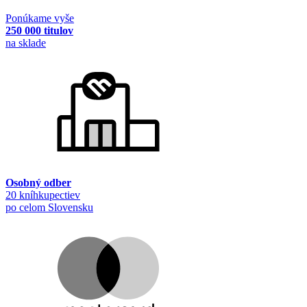
Ponúkame vyše
250 000 titulov
na sklade
Osobný odber
20 kníhkupectiev
po celom Slovensku