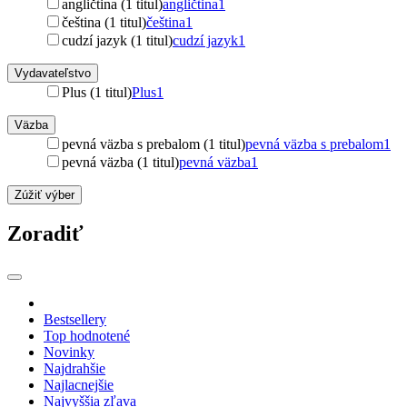
angličtina (1 titul)
angličtina
1
čeština (1 titul)
čeština
1
cudzí jazyk (1 titul)
cudzí jazyk
1
Vydavateľstvo
Plus (1 titul)
Plus
1
Väzba
pevná väzba s prebalom (1 titul)
pevná väzba s prebalom
1
pevná väzba (1 titul)
pevná väzba
1
Zúžiť výber
Zoradiť
Bestsellery
Top hodnotené
Novinky
Najdrahšie
Najlacnejšie
Najvyššia zľava