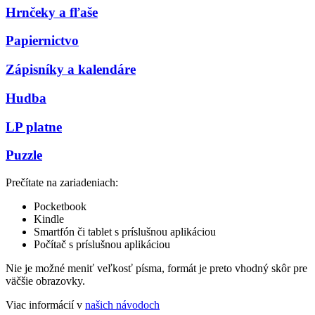
Hrnčeky a fľaše
Papiernictvo
Zápisníky a kalendáre
Hudba
LP platne
Puzzle
Prečítate na zariadeniach:
Pocketbook
Kindle
Smartfón či tablet s príslušnou aplikáciou
Počítač s príslušnou aplikáciou
Nie je možné meniť veľkosť písma, formát je preto vhodný skôr pre
väčšie obrazovky.
Viac informácií v
našich návodoch