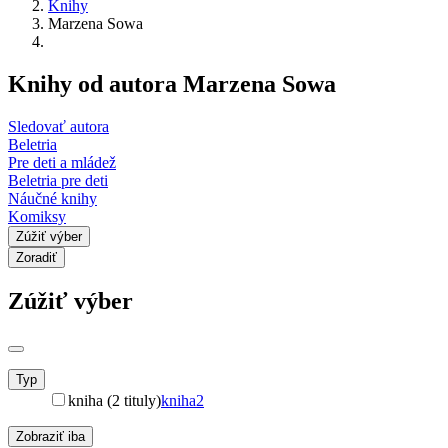
Knihy
Marzena Sowa
Knihy od autora Marzena Sowa
Sledovať autora
Beletria
Pre deti a mládež
Beletria pre deti
Náučné knihy
Komiksy
Zúžiť výber
Zoradiť
Zúžiť výber
Typ
kniha (2 tituly)
kniha
2
Zobraziť iba