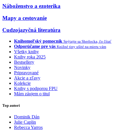
Náboženstvo a ezoterika
Mapy a cestovanie
Cudzojazyčná literatúra
Knihomoľský pomocník
Spýtajte sa Sherlocka, čo čítať
Odporúčame pre vás
Knižné tipy ušité na mieru vám
Všetky knihy
Knihy roka 2025
Bestsellery
Novinky
Pripravované
Akcie a zľavy
Kolekcie
Knihy s podporou FPU
Mám záujem o titul
Top autori
Dominik Dán
Julie Caplin
Rebecca Yarros