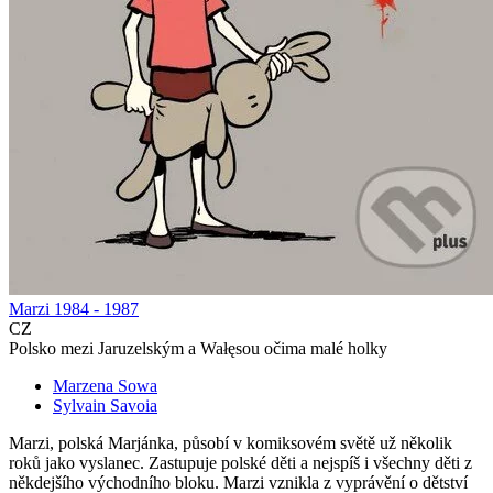
Marzi 1984 - 1987
CZ
Polsko mezi Jaruzelským a Wałęsou očima malé holky
Marzena Sowa
Sylvain Savoia
Marzi, polská Marjánka, působí v komiksovém světě už několik
roků jako vyslanec. Zastupuje polské děti a nejspíš i všechny děti z
někdejšího východního bloku. Marzi vznikla z vyprávění o dětství