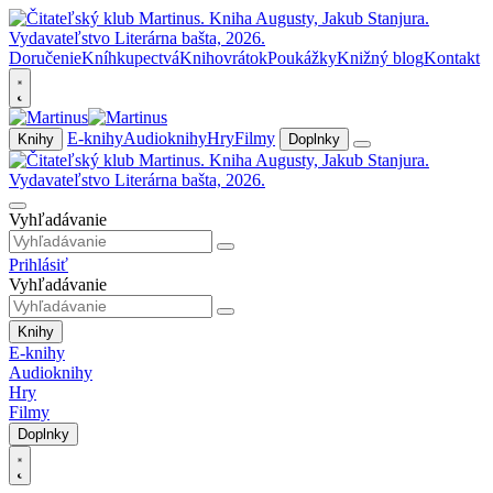
Doručenie
Kníhkupectvá
Knihovrátok
Poukážky
Knižný blog
Kontakt
E-knihy
Audioknihy
Hry
Filmy
Knihy
Doplnky
Vyhľadávanie
Prihlásiť
Vyhľadávanie
Knihy
E-knihy
Audioknihy
Hry
Filmy
Doplnky