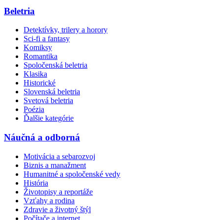
Beletria
Detektívky, trilery a horory
Sci-fi a fantasy
Komiksy
Romantika
Spoločenská beletria
Klasika
Historické
Slovenská beletria
Svetová beletria
Poézia
Ďalšie kategórie
Náučná a odborná
Motivácia a sebarozvoj
Biznis a manažment
Humanitné a spoločenské vedy
História
Životopisy a reportáže
Vzťahy a rodina
Zdravie a životný štýl
Počítače a internet