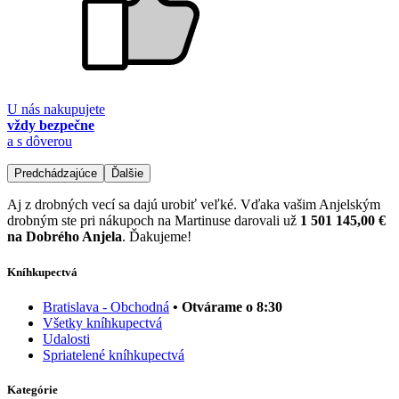
U nás nakupujete
vždy bezpečne
a s dôverou
Predchádzajúce
Ďalšie
Aj z drobných vecí sa dajú urobiť veľké. Vďaka vašim Anjelským
drobným ste pri nákupoch na Martinuse darovali už
1 501 145,00 €
na Dobrého Anjela
. Ďakujeme!
Kníhkupectvá
Bratislava - Obchodná
• Otvárame o 8:30
Všetky kníhkupectvá
Udalosti
Spriatelené kníhkupectvá
Kategórie