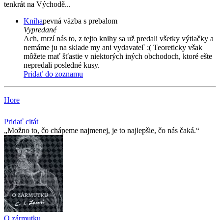
tenkrát na Východě...
Kniha
pevná väzba s prebalom
Vypredané
Ach, mrzí nás to, z tejto knihy sa už predali všetky výtlačky a
nemáme ju na sklade my ani vydavateľ :( Teoreticky však
môžete mať šťastie v niektorých iných obchodoch, ktoré ešte
nepredali posledné kusy.
Pridať do zoznamu
Hore
Pridať citát
Možno to, čo chápeme najmenej, je to najlepšie, čo nás čaká.
O zármutku