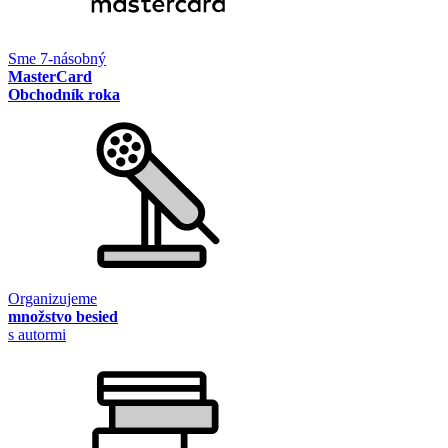
Sme 7-násobný
MasterCard
Obchodník roka
Organizujeme
množstvo besied
s autormi