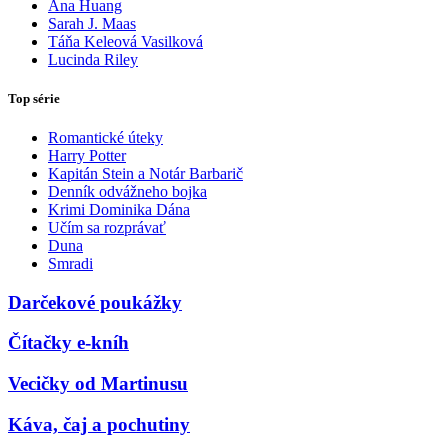
Ana Huang
Sarah J. Maas
Táňa Keleová Vasilková
Lucinda Riley
Top série
Romantické úteky
Harry Potter
Kapitán Stein a Notár Barbarič
Denník odvážneho bojka
Krimi Dominika Dána
Učím sa rozprávať
Duna
Smradi
Darčekové poukážky
Čítačky e-kníh
Vecičky od Martinusu
Káva, čaj a pochutiny