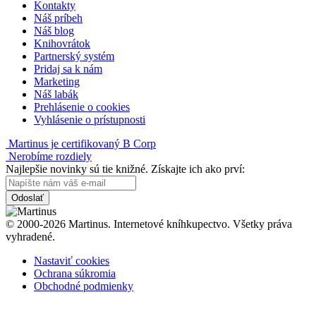
Kontakty
Náš príbeh
Náš blog
Knihovrátok
Partnerský systém
Pridaj sa k nám
Marketing
Náš labák
Prehlásenie o cookies
Vyhlásenie o prístupnosti
Martinus je certifikovaný B Corp
Nerobíme rozdiely
Najlepšie novinky sú tie knižné. Získajte ich ako prví:
Odoslať
© 2000-2026 Martinus. Internetové kníhkupectvo. Všetky práva
vyhradené.
Nastaviť cookies
Ochrana súkromia
Obchodné podmienky