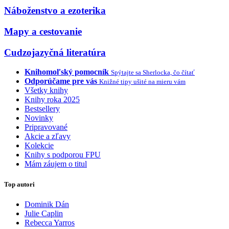
Náboženstvo a ezoterika
Mapy a cestovanie
Cudzojazyčná literatúra
Knihomoľský pomocník
Spýtajte sa Sherlocka, čo čítať
Odporúčame pre vás
Knižné tipy ušité na mieru vám
Všetky knihy
Knihy roka 2025
Bestsellery
Novinky
Pripravované
Akcie a zľavy
Kolekcie
Knihy s podporou FPU
Mám záujem o titul
Top autori
Dominik Dán
Julie Caplin
Rebecca Yarros