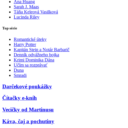
Ana Huang
Sarah J. Maas
Táňa Keleová Vasilková
Lucinda Riley
Top série
Romantické úteky
Harry Potter
Kapitán Stein a Notár Barbarič
Denník odvážneho bojka
Krimi Dominika Dána
Učím sa rozprávať
Duna
Smradi
Darčekové poukážky
Čítačky e-kníh
Vecičky od Martinusu
Káva, čaj a pochutiny