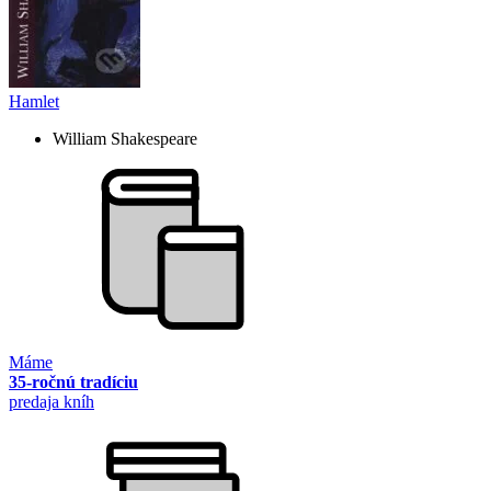
Hamlet
William Shakespeare
Máme
35-ročnú tradíciu
predaja kníh