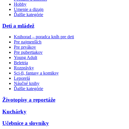
Hobby
Umenie a dizajn
Ďalšie kategórie
Deti a mládež
Knihorad – poradca kníh pre deti
Pre najmenších
Pre prvákov
Pre pubertiakov
Young Adult
Beletria
Rozprávky
Sci-fi, fantasy a komiksy
Leporelá
Náučné knihy
Ďalšie kategórie
Životopisy a reportáže
Kuchárky
Učebnice a slovníky