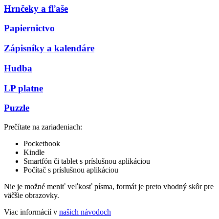
Hrnčeky a fľaše
Papiernictvo
Zápisníky a kalendáre
Hudba
LP platne
Puzzle
Prečítate na zariadeniach:
Pocketbook
Kindle
Smartfón či tablet s príslušnou aplikáciou
Počítač s príslušnou aplikáciou
Nie je možné meniť veľkosť písma, formát je preto vhodný skôr pre
väčšie obrazovky.
Viac informácií v
našich návodoch