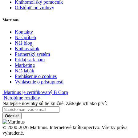
Knihomoľský pomocník
Odstúpiť od zmluvy
Martinus
Kontakty
Náš príbeh
Náš blog
Knihovrátok
Partnerský systém
Pridaj sa k nám
Marketing
Náš labák
Prehlásenie o cookies
Vyhlásenie o prístupnosti
Martinus je certifikovaný B Corp
Nerobíme rozdiely
Najlepšie novinky sú tie knižné. Získajte ich ako prví:
Odoslať
© 2000-2026 Martinus. Internetové kníhkupectvo. Všetky práva
vyhradené.