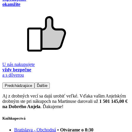
okamžite
U nás nakupujete
vždy bezpečne
a s dôverou
Predchádzajúce
Ďalšie
Aj z drobných vecí sa dajú urobiť veľké. Vďaka vašim Anjelským
drobným ste pri nákupoch na Martinuse darovali už
1 501 145,00 €
na Dobrého Anjela
. Ďakujeme!
Kníhkupectvá
Bratislava - Obchodná
• Otvárame o 8:30