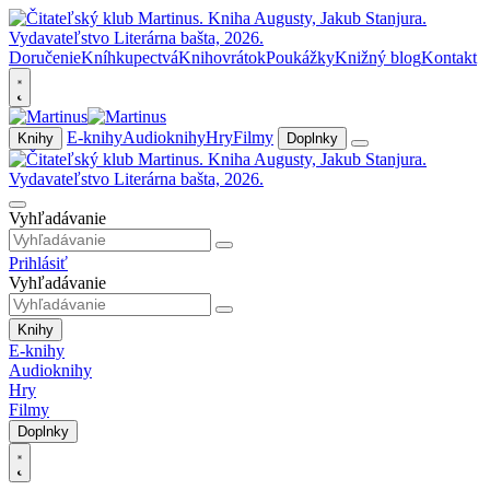
Doručenie
Kníhkupectvá
Knihovrátok
Poukážky
Knižný blog
Kontakt
E-knihy
Audioknihy
Hry
Filmy
Knihy
Doplnky
Vyhľadávanie
Prihlásiť
Vyhľadávanie
Knihy
E-knihy
Audioknihy
Hry
Filmy
Doplnky