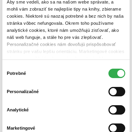
Aby sme vedeli, ako sa na našom webe správate, a
vypredaných)
mohli vám zobraziť tie najlepšie tipy na knihy, zbierame
cookies. Niektoré sú naozaj potrebné a bez nich by naša
Nové / čítané
nová (0 titulov)
nová
stránka vôbec nefungovala. Okrem toho používame
čítaná (0 titulov)
čítaná
analytické cookies, ktoré nám umožňujú zisťovať, ako
čítaná - výborný stav (0 titulov)
čítaná - výborný stav
náš web funguje, a stále ho pre vás zlepšovať.
čítaná - mierne opotrebovaná (0 titulov)
čítaná - mierne
Personalizačné cookies nám dovoľujú prispôsobovať
opotrebovaná
čítané verzie vypredaných kníh (0 titulov)
čítané verzie
stránku pre vašu lepšiu orientáciu. Marketingové cookies
vypredaných kníh
nám zas umožňujú zobrazenie relevantnej reklamy.
Niektoré údaje zdieľame aj s tretími stranami. Veľmi by
Zúžiť výber
Výber
nám pomohlo, keby sme mohli používať všetky tieto
Potrebné
súhlasu
Zoradiť
cookies. Ďakujeme!
Personalizačné
Bestsellery
Analytické
Top hodnotené
Novinky
Najdrahšie
Marketingové
Najlacnejšie