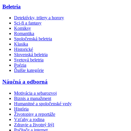
Beletria
Detektívky, trilery a horory
Sci-fi a fantasy
Komiksy
Romantika
Spoločenská beletria
Klasika
Historické
Slovenská beletria
Svetová beletria
Poézia
Ďalšie kategórie
Náučná a odborná
Motivácia a sebarozvoj
Biznis a manažment
Humanitné a spoločenské vedy
História
Životopisy a reportáže
Vzťahy a rodina
Zdravie a životný štýl
Počítače a internet