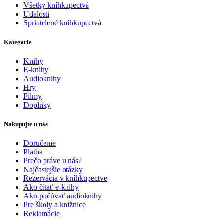
Všetky kníhkupectvá
Udalosti
Spriatelené kníhkupectvá
Kategórie
Knihy
E-knihy
Audioknihy
Hry
Filmy
Doplnky
Nakupujte u nás
Doručenie
Platba
Prečo práve u nás?
Najčastejšie otázky
Rezervácia v kníhkupectve
Ako čítať e-knihy
Ako počúvať audioknihy
Pre školy a knižnice
Reklamácie