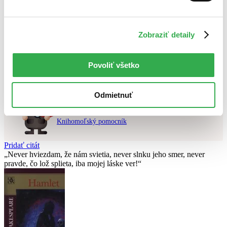
Najvyššia zľava
Použité filtre
Zobraziť detaily
Zrušiť filtre
čítané - mierne opotrebované
Knihy
Nebol nájdený
žiadny titul
vyhovujúci zadaným podmienkam.
Povoliť všetko
Skúste prosím zmeniť vyhľadávaný výraz.
Odmietnuť
Chcete poradiť knihu?
Náš pomocník Sherlock vám ju s radosťou vypátra!
Knihomoľský pomocník
Pridať citát
Never hviezdam, že nám svietia, never slnku jeho smer, never
pravde, čo lož splieta, iba mojej láske ver!