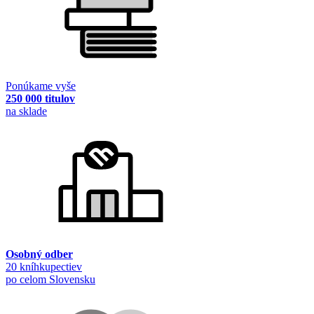
Ponúkame vyše
250 000 titulov
na sklade
Osobný odber
20 kníhkupectiev
po celom Slovensku