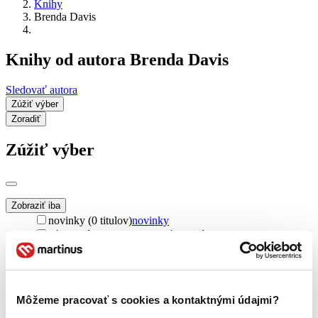
Knihy
Brenda Davis
Knihy od autora Brenda Davis
Sledovať autora
Zúžiť výber
Zoradiť
Zúžiť výber
Zobraziť iba
novinky (0 titulov)
novinky
zľavnené tituly (0 titulov)
zľavnené tituly
Dostupnosť
na centrálnom sklade (0 titulov)
na centrálnom sklade
predpredaj (0 titulov)
predpredaj
Môžeme pracovať s cookies a kontaktnými údajmi?
pripravujeme (0 titulov)
pripravujeme
dostupná (bez vypredaných) (0 titulov)
dostupná (bez