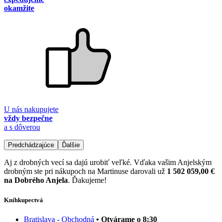
okamžite
U nás nakupujete
vždy bezpečne
a s dôverou
Predchádzajúce
Ďalšie
Aj z drobných vecí sa dajú urobiť veľké. Vďaka vašim Anjelským
drobným ste pri nákupoch na Martinuse darovali už
1 502 059,00 €
na Dobrého Anjela
. Ďakujeme!
Kníhkupectvá
Bratislava - Obchodná
• Otvárame o 8:30