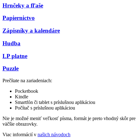
Hrnčeky a fľaše
Papiernictvo
Zápisníky a kalendáre
Hudba
LP platne
Puzzle
Prečítate na zariadeniach:
Pocketbook
Kindle
Smartfón či tablet s príslušnou aplikáciou
Počítač s príslušnou aplikáciou
Nie je možné meniť veľkosť písma, formát je preto vhodný skôr pre
väčšie obrazovky.
Viac informácií v
našich návodoch