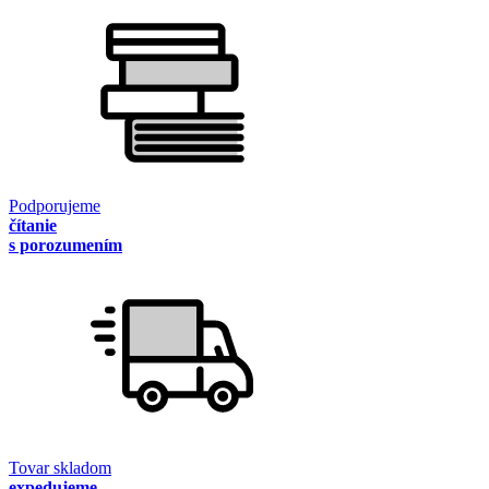
Podporujeme
čítanie
s porozumením
Tovar skladom
expedujeme