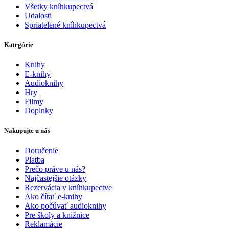
Všetky kníhkupectvá
Udalosti
Spriatelené kníhkupectvá
Kategórie
Knihy
E-knihy
Audioknihy
Hry
Filmy
Doplnky
Nakupujte u nás
Doručenie
Platba
Prečo práve u nás?
Najčastejšie otázky
Rezervácia v kníhkupectve
Ako čítať e-knihy
Ako počúvať audioknihy
Pre školy a knižnice
Reklamácie