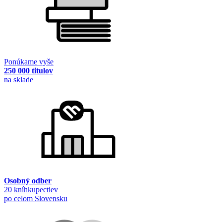
Ponúkame vyše
250 000 titulov
na sklade
Osobný odber
20 kníhkupectiev
po celom Slovensku