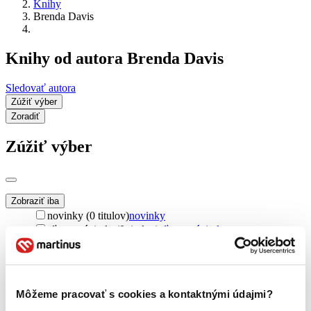
Knihy
Brenda Davis
Knihy od autora Brenda Davis
Sledovať autora
Zúžiť výber
Zoradiť
Zúžiť výber
Zobraziť iba
novinky (0 titulov)
novinky
zľavnené tituly (0 titulov)
zľavnené tituly
Dostupnosť
na centrálnom sklade (0 titulov)
na centrálnom sklade
predpredaj (0 titulov)
predpredaj
Môžeme pracovať s cookies a kontaktnými údajmi?
pripravujeme (0 titulov)
pripravujeme
dostupná (bez vypredaných) (0 titulov)
dostupná (bez