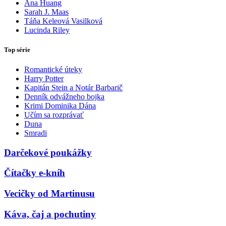
Ana Huang
Sarah J. Maas
Táňa Keleová Vasilková
Lucinda Riley
Top série
Romantické úteky
Harry Potter
Kapitán Stein a Notár Barbarič
Denník odvážneho bojka
Krimi Dominika Dána
Učím sa rozprávať
Duna
Smradi
Darčekové poukážky
Čítačky e-kníh
Vecičky od Martinusu
Káva, čaj a pochutiny