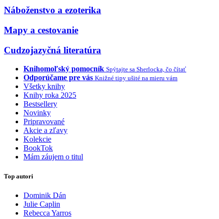
Náboženstvo a ezoterika
Mapy a cestovanie
Cudzojazyčná literatúra
Knihomoľský pomocník
Spýtajte sa Sherlocka, čo čítať
Odporúčame pre vás
Knižné tipy ušité na mieru vám
Všetky knihy
Knihy roka 2025
Bestsellery
Novinky
Pripravované
Akcie a zľavy
Kolekcie
BookTok
Mám záujem o titul
Top autori
Dominik Dán
Julie Caplin
Rebecca Yarros