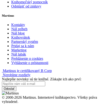
Knihomoľský pomocník
Odstúpiť od zmluvy
Martinus
Kontakty
Náš príbeh
Náš blog
Knihovrátok
Partnerský systém
Pridaj sa k nám
Marketing
Náš labák
Prehlásenie o cookies
Vyhlásenie o prístupnosti
Martinus je certifikovaný B Corp
Nerobíme rozdiely
Najlepšie novinky sú tie knižné. Získajte ich ako prví:
Odoslať
© 2000-2026 Martinus. Internetové kníhkupectvo. Všetky práva
vyhradené.