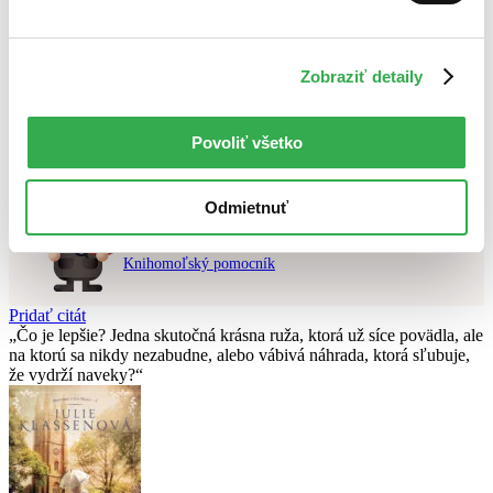
Najvyššia zľava
Použité filtre
Zobraziť detaily
Zrušiť filtre
čítané - výborný stav
Nebol nájdený
žiadny titul
vyhovujúci zadaným podmienkam.
Povoliť všetko
Skúste prosím zmeniť vyhľadávaný výraz.
Odmietnuť
Chcete poradiť knihu?
Náš pomocník Sherlock vám ju s radosťou vypátra!
Knihomoľský pomocník
Pridať citát
Čo je lepšie? Jedna skutočná krásna ruža, ktorá už síce povädla, ale
na ktorú sa nikdy nezabudne, alebo vábivá náhrada, ktorá sľubuje,
že vydrží naveky?