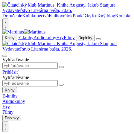
Doručenie
Kníhkupectvá
Knihovrátok
Poukážky
Knižný blog
Kontakt
E-knihy
Audioknihy
Hry
Filmy
Knihy
Doplnky
Vyhľadávanie
Prihlásiť
Vyhľadávanie
Knihy
E-knihy
Audioknihy
Hry
Filmy
Doplnky