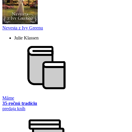
Nevesta z Ivy Greenu
Julie Klassen
Máme
35-ročnú tradíciu
predaja kníh