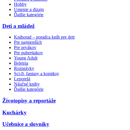
Hobby
Umenie a dizajn
Ďalšie kategórie
Deti a mládež
Knihorad – poradca kníh pre deti
Pre najmenších
Pre prvákov
Pre pubertiakov
Young Adult
Beletria
Rozprávky
Sci-fi, fantasy a komiksy
Leporelá
Náučné knihy
Ďalšie kategórie
Životopisy a reportáže
Kuchárky
Učebnice a slovníky