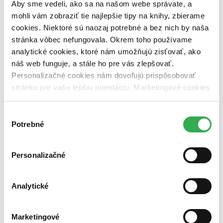
Aby sme vedeli, ako sa na našom webe správate, a
vypredaných)
mohli vám zobraziť tie najlepšie tipy na knihy, zbierame
Nové / čítané
cookies. Niektoré sú naozaj potrebné a bez nich by naša
nová (0 titulov)
nová
stránka vôbec nefungovala. Okrem toho používame
čítaná (0 titulov)
čítaná
analytické cookies, ktoré nám umožňujú zisťovať, ako
čítaná - výborný stav (0 titulov)
čítaná - výborný stav
náš web funguje, a stále ho pre vás zlepšovať.
čítaná - mierne opotrebovaná (0 titulov)
čítaná - mierne
Personalizačné cookies nám dovoľujú prispôsobovať
opotrebovaná
čítané verzie vypredaných kníh (0 titulov)
čítané verzie
stránku pre vašu lepšiu orientáciu. Marketingové cookies
vypredaných kníh
nám zas umožňujú zobrazenie relevantnej reklamy.
Niektoré údaje zdieľame aj s tretími stranami. Veľmi by
Zúžiť výber
Výber
nám pomohlo, keby sme mohli používať všetky tieto
Potrebné
súhlasu
Zoradiť
cookies. Ďakujeme!
Personalizačné
Bestsellery
Analytické
Top hodnotené
Novinky
Najdrahšie
Marketingové
Najlacnejšie