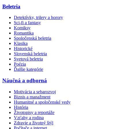
Beletria
Detektívky, trilery a horory
Sci-fi a fantasy
Komiksy
Romantika
Spoločenská beletria
Klasika
Historické
Slovenská beletria
Svetová beletria
Poézia
Ďalšie kategórie
Náučná a odborná
Motivácia a sebarozvoj
Biznis a manažment
Humanitné a spoločenské vedy
História
Životopisy a reportáže
Vzťahy a rodina
Zdravie a životný štýl
Počítače a internet