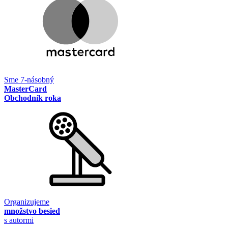
Sme 7-násobný
MasterCard
Obchodník roka
Organizujeme
množstvo besied
s autormi