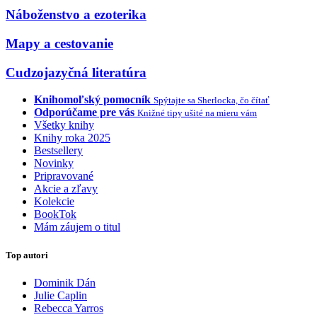
Náboženstvo a ezoterika
Mapy a cestovanie
Cudzojazyčná literatúra
Knihomoľský pomocník
Spýtajte sa Sherlocka, čo čítať
Odporúčame pre vás
Knižné tipy ušité na mieru vám
Všetky knihy
Knihy roka 2025
Bestsellery
Novinky
Pripravované
Akcie a zľavy
Kolekcie
BookTok
Mám záujem o titul
Top autori
Dominik Dán
Julie Caplin
Rebecca Yarros