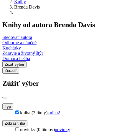
Knihy
Brenda Davis
Knihy od autora Brenda Davis
Sledovať autora
Odborné a náučné
Kuchárky
Zdravie a životný štýl
Domáca liečba
Zúžiť výber
Zoradiť
Zúžiť výber
Typ
kniha (2 tituly)
kniha
2
Zobraziť iba
novinky (0 titulov)
novinky