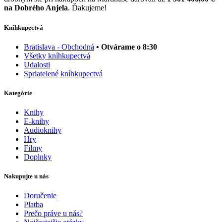
na Dobrého Anjela
. Ďakujeme!
Kníhkupectvá
Bratislava - Obchodná
• Otvárame o 8:30
Všetky kníhkupectvá
Udalosti
Spriatelené kníhkupectvá
Kategórie
Knihy
E-knihy
Audioknihy
Hry
Filmy
Doplnky
Nakupujte u nás
Doručenie
Platba
Prečo práve u nás?