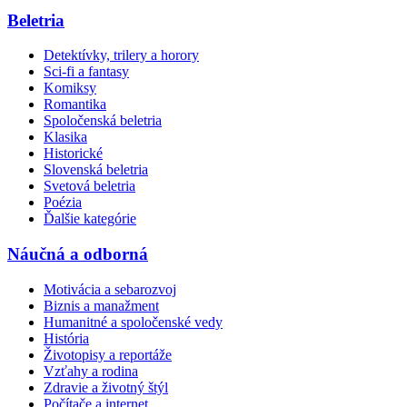
Beletria
Detektívky, trilery a horory
Sci-fi a fantasy
Komiksy
Romantika
Spoločenská beletria
Klasika
Historické
Slovenská beletria
Svetová beletria
Poézia
Ďalšie kategórie
Náučná a odborná
Motivácia a sebarozvoj
Biznis a manažment
Humanitné a spoločenské vedy
História
Životopisy a reportáže
Vzťahy a rodina
Zdravie a životný štýl
Počítače a internet