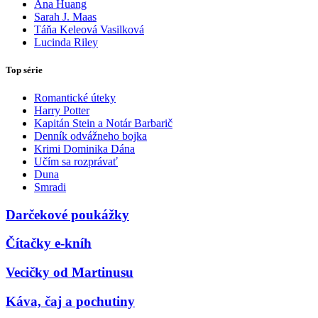
Ana Huang
Sarah J. Maas
Táňa Keleová Vasilková
Lucinda Riley
Top série
Romantické úteky
Harry Potter
Kapitán Stein a Notár Barbarič
Denník odvážneho bojka
Krimi Dominika Dána
Učím sa rozprávať
Duna
Smradi
Darčekové poukážky
Čítačky e-kníh
Vecičky od Martinusu
Káva, čaj a pochutiny