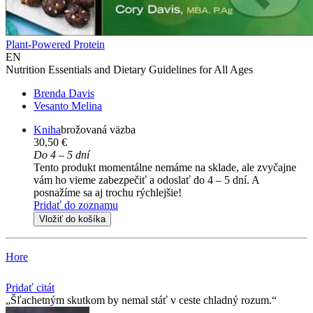
Plant-Powered Protein
EN
Nutrition Essentials and Dietary Guidelines for All Ages
Brenda Davis
Vesanto Melina
Kniha
brožovaná väzba
30,50 €
Do 4 – 5 dní
Tento produkt momentálne nemáme na sklade, ale zvyčajne
vám ho vieme zabezpečiť a odoslať do 4 – 5 dní. A
posnažíme sa aj trochu rýchlejšie!
Pridať do zoznamu
Vložiť do košíka
Hore
Pridať citát
Šľachetným skutkom by nemal stáť v ceste chladný rozum.