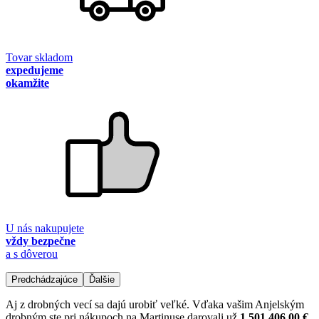
Tovar skladom
expedujeme
okamžite
U nás nakupujete
vždy bezpečne
a s dôverou
Predchádzajúce
Ďalšie
Aj z drobných vecí sa dajú urobiť veľké. Vďaka vašim Anjelským
drobným ste pri nákupoch na Martinuse darovali už
1 501 406,00 €