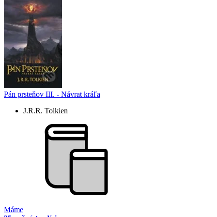
Pán prsteňov III. - Návrat kráľa
J.R.R. Tolkien
Máme