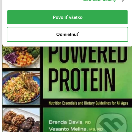
Povoliť všetko
Odmietnuť