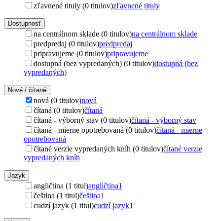
zľavnené tituly (0 titulov)
zľavnené tituly
Dostupnosť
na centrálnom sklade (0 titulov)
na centrálnom sklade
predpredaj (0 titulov)
predpredaj
pripravujeme (0 titulov)
pripravujeme
dostupná (bez vypredaných) (0 titulov)
dostupná (bez
vypredaných)
Nové / čítané
nová (0 titulov)
nová
čítaná (0 titulov)
čítaná
čítaná - výborný stav (0 titulov)
čítaná - výborný stav
čítaná - mierne opotrebovaná (0 titulov)
čítaná - mierne
opotrebovaná
čítané verzie vypredaných kníh (0 titulov)
čítané verzie
vypredaných kníh
Jazyk
angličtina (1 titul)
angličtina
1
čeština (1 titul)
čeština
1
cudzí jazyk (1 titul)
cudzí jazyk
1