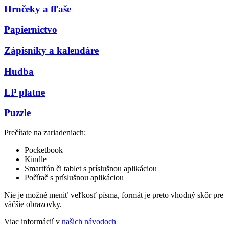
Hrnčeky a fľaše
Papiernictvo
Zápisníky a kalendáre
Hudba
LP platne
Puzzle
Prečítate na zariadeniach:
Pocketbook
Kindle
Smartfón či tablet s príslušnou aplikáciou
Počítač s príslušnou aplikáciou
Nie je možné meniť veľkosť písma, formát je preto vhodný skôr pre
väčšie obrazovky.
Viac informácií v
našich návodoch