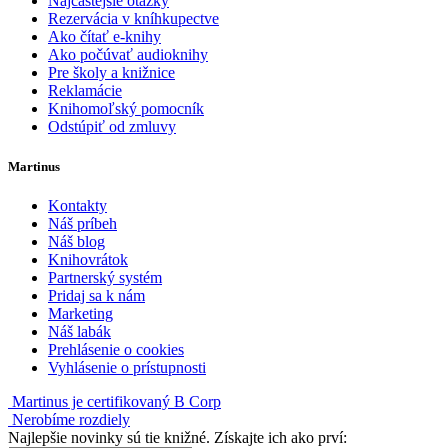
Najčastejšie otázky
Rezervácia v kníhkupectve
Ako čítať e-knihy
Ako počúvať audioknihy
Pre školy a knižnice
Reklamácie
Knihomoľský pomocník
Odstúpiť od zmluvy
Martinus
Kontakty
Náš príbeh
Náš blog
Knihovrátok
Partnerský systém
Pridaj sa k nám
Marketing
Náš labák
Prehlásenie o cookies
Vyhlásenie o prístupnosti
Martinus je certifikovaný B Corp
Nerobíme rozdiely
Najlepšie novinky sú tie knižné. Získajte ich ako prví: