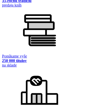
35-ročnú tradíciu
predaja kníh
Ponúkame vyše
250 000 titulov
na sklade