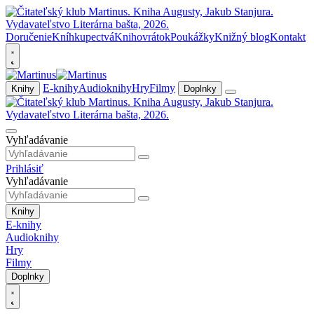
Doručenie
Kníhkupectvá
Knihovrátok
Poukážky
Knižný blog
Kontakt
E-knihy
Audioknihy
Hry
Filmy
Knihy
Doplnky
Vyhľadávanie
Prihlásiť
Vyhľadávanie
Knihy
E-knihy
Audioknihy
Hry
Filmy
Doplnky