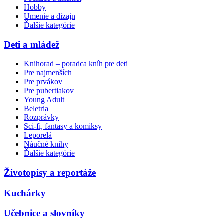
Hobby
Umenie a dizajn
Ďalšie kategórie
Deti a mládež
Knihorad – poradca kníh pre deti
Pre najmenších
Pre prvákov
Pre pubertiakov
Young Adult
Beletria
Rozprávky
Sci-fi, fantasy a komiksy
Leporelá
Náučné knihy
Ďalšie kategórie
Životopisy a reportáže
Kuchárky
Učebnice a slovníky