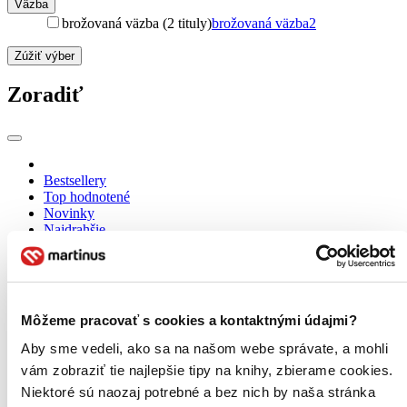
Väzba
brožovaná väzba (2 tituly)
brožovaná väzba
2
Zúžiť výber
Zoradiť
Bestsellery
Top hodnotené
Novinky
Najdrahšie
Najlacnejšie
Najvyššia zľava
Použité filtre
Môžeme pracovať s cookies a kontaktnými údajmi?
Zrušiť filtre
nové
Knihy
Aby sme vedeli, ako sa na našom webe správate, a mohli
vám zobraziť tie najlepšie tipy na knihy, zbierame cookies.
Niektoré sú naozaj potrebné a bez nich by naša stránka