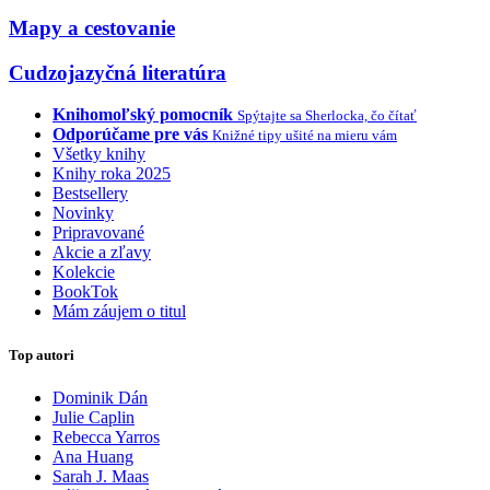
Mapy a cestovanie
Cudzojazyčná literatúra
Knihomoľský pomocník
Spýtajte sa Sherlocka, čo čítať
Odporúčame pre vás
Knižné tipy ušité na mieru vám
Všetky knihy
Knihy roka 2025
Bestsellery
Novinky
Pripravované
Akcie a zľavy
Kolekcie
BookTok
Mám záujem o titul
Top autori
Dominik Dán
Julie Caplin
Rebecca Yarros
Ana Huang
Sarah J. Maas