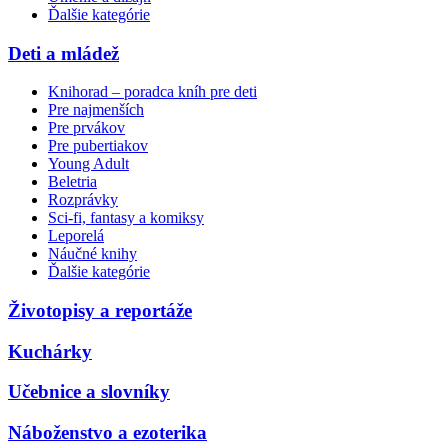
Ďalšie kategórie
Deti a mládež
Knihorad – poradca kníh pre deti
Pre najmenších
Pre prvákov
Pre pubertiakov
Young Adult
Beletria
Rozprávky
Sci-fi, fantasy a komiksy
Leporelá
Náučné knihy
Ďalšie kategórie
Životopisy a reportáže
Kuchárky
Učebnice a slovníky
Náboženstvo a ezoterika