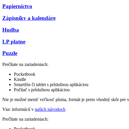
Papiernictvo
Zápisníky a kalendáre
Hudba
LP platne
Puzzle
Prečítate na zariadeniach:
Pocketbook
Kindle
Smartfón či tablet s príslušnou aplikáciou
Počítač s príslušnou aplikáciou
Nie je možné meniť veľkosť písma, formát je preto vhodný skôr pre 
Viac informácií v
našich návodoch
Prečítate na zariadeniach:
Pocketbook