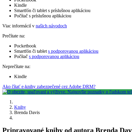
Kindle
Smartfón či tablet s príslušnou aplikáciou
Počítač s príslušnou aplikáciou
Viac informácií v
našich návodoch
Prečítate na:
Pocketbook
Smartfón či tablet
s podporovanou aplikáciou
Počítač
s podporovanou aplikáciou
Neprečítate na:
Kindle
Ako čítať e-knihy zabezpečené cez Adobe DRM?
Knihy
Brenda Davis
Pripravované knihy od autora Brenda Dav