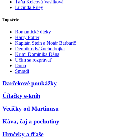
Táňa Keleová Vasilková
Lucinda Riley
Top série
Romantické úteky
Harry Potter
Kapitán Stein a Notár Barbarič
Denník odvážneho bojka
Krimi Dominika Dána
Učím sa rozprávať
Duna
Smradi
Darčekové poukážky
Čítačky e-kníh
Vecičky od Martinusu
Káva, čaj a pochutiny
Hrnčeky a fľaše