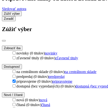
Sledovať autora
Zúžiť výber
Zoradiť
Zúžiť výber
Zobraziť iba
novinky (0 titulov)
novinky
zľavnené tituly (0 titulov)
zľavnené tituly
Dostupnosť
na centrálnom sklade (0 titulov)
na centrálnom sklade
predpredaj (0 titulov)
predpredaj
pripravujeme (0 titulov)
pripravujeme
dostupná (bez vypredaných) (0 titulov)
dostupná (bez vypre
Nové / čítané
nová (0 titulov)
nová
čítaná (0 titulov)
čítaná