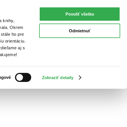
Povoliť všetko
a knihy,
ovala. Okrem
Odmietnuť
stále ho pre
u orientáciu.
dieľame aj s
Ďakujeme!
ngové
Zobraziť detaily