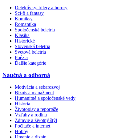
Detektívky, trilery a horory
Sci-fi a fantasy
Komiksy
Romantika
Spoločenská beletria
Klasika
Historické
Slovenská beletria
Svetová beletria
Poézia
Ďalšie kategórie
Náučná a odborná
Motivácia a sebarozvoj
Biznis a manažment
Humanitné a spoločenské vedy
História
Životopisy a reportáže
Vzťahy a rodina
Zdravie a životný štýl
Počítače a internet
Hobby
Umenie a dizajn