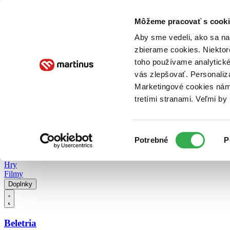
Doručenie
Kníhkupectvá
Knihovrátok
Poukážky
Knižný blog
Kontakt
Môžeme pracovať s cooki
Aby sme vedeli, ako sa na 
zbierame cookies. Niektor
E-knihy
Audioknihy
Hry
Filmy
Knihy
Doplnky
toho používame analytické
vás zlepšovať. Personaliz
Vyhľadávanie
Marketingové cookies nám 
tretími stranami. Veľmi b
Prihlásiť
Vyhľadávanie
Výber
Knihy
Potrebné
P
súhlasu
E-knihy
Audioknihy
Hry
Filmy
Doplnky
Beletria