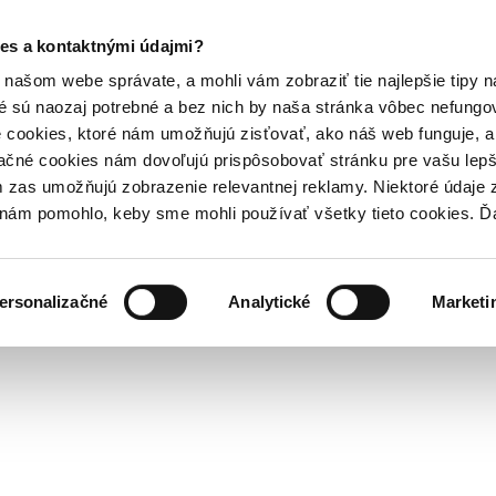
es a kontaktnými údajmi?
našom webe správate, a mohli vám zobraziť tie najlepšie tipy n
é sú naozaj potrebné a bez nich by naša stránka vôbec nefung
 cookies, ktoré nám umožňujú zisťovať, ako náš web funguje, a 
ačné cookies nám dovoľujú prispôsobovať stránku pre vašu lepši
zas umožňujú zobrazenie relevantnej reklamy. Niektoré údaje z
y nám pomohlo, keby sme mohli používať všetky tieto cookies. 
ersonalizačné
Analytické
Marketi