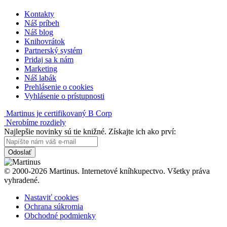
Kontakty
Náš príbeh
Náš blog
Knihovrátok
Partnerský systém
Pridaj sa k nám
Marketing
Náš labák
Prehlásenie o cookies
Vyhlásenie o prístupnosti
Martinus je certifikovaný B Corp
Nerobíme rozdiely
Najlepšie novinky sú tie knižné. Získajte ich ako prví:
Odoslať
© 2000-2026 Martinus. Internetové kníhkupectvo. Všetky práva
vyhradené.
Nastaviť cookies
Ochrana súkromia
Obchodné podmienky