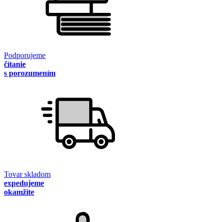
Podporujeme
čítanie
s porozumením
Tovar skladom
expedujeme
okamžite