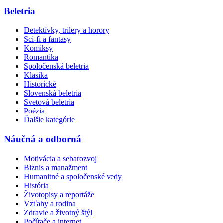
Beletria
Detektívky, trilery a horory
Sci-fi a fantasy
Komiksy
Romantika
Spoločenská beletria
Klasika
Historické
Slovenská beletria
Svetová beletria
Poézia
Ďalšie kategórie
Náučná a odborná
Motivácia a sebarozvoj
Biznis a manažment
Humanitné a spoločenské vedy
História
Životopisy a reportáže
Vzťahy a rodina
Zdravie a životný štýl
Počítače a internet