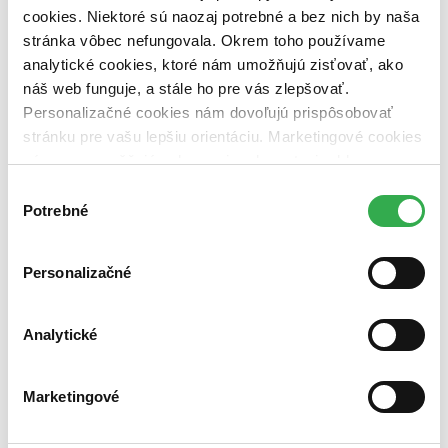
cookies. Niektoré sú naozaj potrebné a bez nich by naša
Jazyk
stránka vôbec nefungovala. Okrem toho používame
čeština (1 titul)
čeština
1
analytické cookies, ktoré nám umožňujú zisťovať, ako
Autor
náš web funguje, a stále ho pre vás zlepšovať.
Brenda Davis (1 titul)
Brenda Davis
1
Personalizačné cookies nám dovoľujú prispôsobovať
Vesanto Melin (1 titul)
Vesanto Melin
1
stránku pre vašu lepšiu orientáciu. Marketingové cookies
nám zas umožňujú zobrazenie relevantnej reklamy.
Väzba
Niektoré údaje zdieľame aj s tretími stranami. Veľmi by
brožovaná väzba (1 titul)
brožovaná väzba
1
Výber
nám pomohlo, keby sme mohli používať všetky tieto
Potrebné
súhlasu
Zúžiť výber
cookies. Ďakujeme!
Zoradiť
Personalizačné
Analytické
Bestsellery
Top hodnotené
Novinky
Marketingové
Najdrahšie
Najlacnejšie