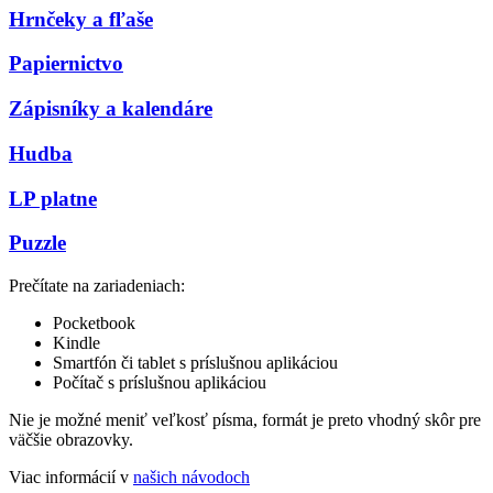
Hrnčeky a fľaše
Papiernictvo
Zápisníky a kalendáre
Hudba
LP platne
Puzzle
Prečítate na zariadeniach:
Pocketbook
Kindle
Smartfón či tablet s príslušnou aplikáciou
Počítač s príslušnou aplikáciou
Nie je možné meniť veľkosť písma, formát je preto vhodný skôr pre
väčšie obrazovky.
Viac informácií v
našich návodoch