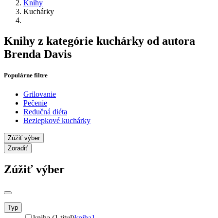
Knihy
Kuchárky
Knihy z kategórie kuchárky od autora
Brenda Davis
Populárne filtre
Grilovanie
Pečenie
Redučná diéta
Bezlepkové kuchárky
Zúžiť výber
Zoradiť
Zúžiť výber
Typ
kniha (1 titul)
kniha
1