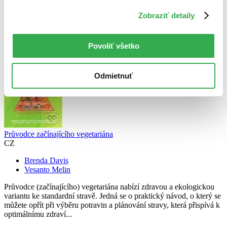
Najvyššia zľava
Zobraziť detaily
Použité filtre
Zrušiť filtre
Autor Brenda Davis
Povoliť všetko
Odmietnuť
Průvodce začínajícího vegetariána
CZ
Brenda Davis
Vesanto Melin
Průvodce (začínajícího) vegetariána nabízí zdravou a ekologickou
variantu ke standardní stravě. Jedná se o praktický návod, o který se
můžete opřít při výběru potravin a plánování stravy, která přispívá k
optimálnímu zdraví...