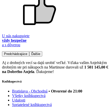
U nás nakupujete
vždy bezpečne
a s dôverou
Predchádzajúce
Ďalšie
Aj z drobných vecí sa dajú urobiť veľké. Vďaka vašim Anjelským
drobným ste pri nákupoch na Martinuse darovali už
1 501 145,00 €
na Dobrého Anjela
. Ďakujeme!
Kníhkupectvá
Bratislava - Obchodná
• Otvorené do 21:00
Všetky kníhkupectvá
Udalosti
Spriatelené kníhkupectvá