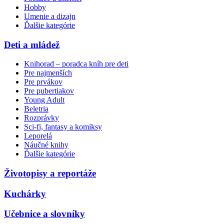
Hobby
Umenie a dizajn
Ďalšie kategórie
Deti a mládež
Knihorad – poradca kníh pre deti
Pre najmenších
Pre prvákov
Pre pubertiakov
Young Adult
Beletria
Rozprávky
Sci-fi, fantasy a komiksy
Leporelá
Náučné knihy
Ďalšie kategórie
Životopisy a reportáže
Kuchárky
Učebnice a slovníky