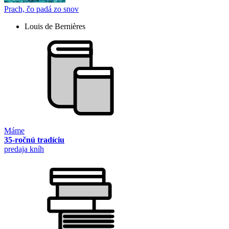
Prach, čo padá zo snov
Louis de Bernières
Máme
35-ročnú tradíciu
predaja kníh