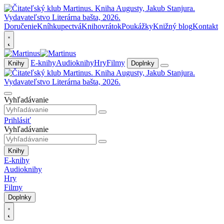
Doručenie
Kníhkupectvá
Knihovrátok
Poukážky
Knižný blog
Kontakt
E-knihy
Audioknihy
Hry
Filmy
Knihy
Doplnky
Vyhľadávanie
Prihlásiť
Vyhľadávanie
Knihy
E-knihy
Audioknihy
Hry
Filmy
Doplnky