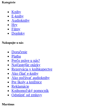
Kategórie
Knihy
E-knihy
Audioknihy
Hry
Filmy
Doplnky
Nakupujte u nás
Doručenie
Platba
Prečo práve u nás?
Najčastejšie otázky
Rezervácia v kníhkupectve
Ako čítať e-knihy
Ako počúvať audioknihy
Pre školy a knižnice
Reklamácie
Knihomoľský pomocník
Odstúpiť od zmluvy
Martinus