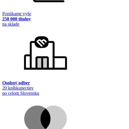
Ponúkame vyše
250 000 titulov
na sklade
Osobný odber
20 kníhkupectiev
po celom Slovensku