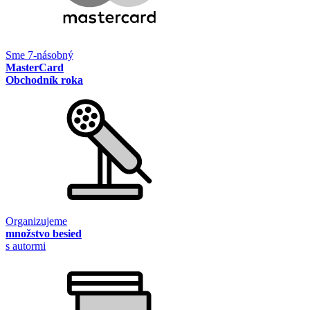
Sme 7-násobný
MasterCard
Obchodník roka
Organizujeme
množstvo besied
s autormi