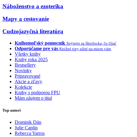
Náboženstvo a ezoterika
Mapy a cestovanie
Cudzojazyčná literatúra
Knihomoľský pomocník
Spýtajte sa Sherlocka, čo čítať
Odporúčame pre vás
Knižné tipy ušité na mieru vám
Všetky knihy
Knihy roka 2025
Bestsellery
Novinky
Pripravované
Akcie a zľavy
Kolekcie
Knihy s podporou FPU
Mám záujem o titul
Top autori
Dominik Dán
Julie Caplin
Rebecca Yarros