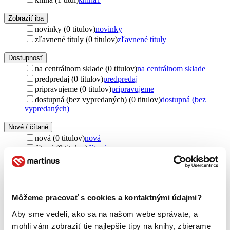
Zobraziť iba
novinky (0 titulov)
novinky
zľavnené tituly (0 titulov)
zľavnené tituly
Dostupnosť
na centrálnom sklade (0 titulov)
na centrálnom sklade
predpredaj (0 titulov)
predpredaj
pripravujeme (0 titulov)
pripravujeme
dostupná (bez vypredaných) (0 titulov)
dostupná (bez
vypredaných)
Nové / čítané
nová (0 titulov)
nová
čítaná (0 titulov)
čítaná
čítaná - výborný stav (0 titulov)
čítaná - výborný stav
čítaná - mierne opotrebovaná (0 titulov)
čítaná - mierne
opotrebovaná
čítané verzie vypredaných kníh (0 titulov)
čítané verzie
Môžeme pracovať s cookies a kontaktnými údajmi?
vypredaných kníh
Aby sme vedeli, ako sa na našom webe správate, a
Typ diéty
mohli vám zobraziť tie najlepšie tipy na knihy, zbierame
vegetariánska (1 titul)
vegetariánska
1