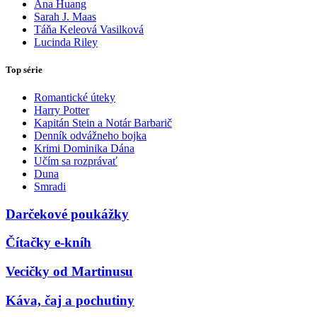
Ana Huang
Sarah J. Maas
Táňa Keleová Vasilková
Lucinda Riley
Top série
Romantické úteky
Harry Potter
Kapitán Stein a Notár Barbarič
Denník odvážneho bojka
Krimi Dominika Dána
Učím sa rozprávať
Duna
Smradi
Darčekové poukážky
Čítačky e-kníh
Vecičky od Martinusu
Káva, čaj a pochutiny