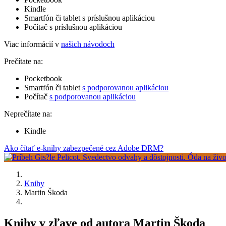
Kindle
Smartfón či tablet s príslušnou aplikáciou
Počítač s príslušnou aplikáciou
Viac informácií v
našich návodoch
Prečítate na:
Pocketbook
Smartfón či tablet
s podporovanou aplikáciou
Počítač
s podporovanou aplikáciou
Neprečítate na:
Kindle
Ako čítať e-knihy zabezpečené cez Adobe DRM?
Knihy
Martin Škoda
Knihy v zľave od autora Martin Škoda