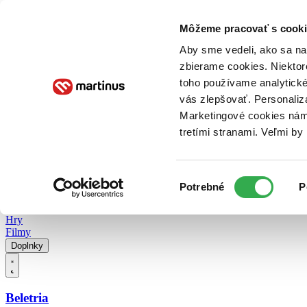
Doručenie
Kníhkupectvá
Knihovrátok
Poukážky
Knižný blog
Kontakt
Môžeme pracovať s cooki
Aby sme vedeli, ako sa na 
zbierame cookies. Niektor
E-knihy
Audioknihy
Hry
Filmy
Knihy
Doplnky
toho používame analytické
vás zlepšovať. Personaliz
Vyhľadávanie
Marketingové cookies nám 
tretími stranami. Veľmi b
Prihlásiť
Vyhľadávanie
Výber
Knihy
Potrebné
P
súhlasu
E-knihy
Audioknihy
Hry
Filmy
Doplnky
Beletria