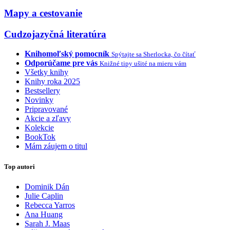
Mapy a cestovanie
Cudzojazyčná literatúra
Knihomoľský pomocník
Spýtajte sa Sherlocka, čo čítať
Odporúčame pre vás
Knižné tipy ušité na mieru vám
Všetky knihy
Knihy roka 2025
Bestsellery
Novinky
Pripravované
Akcie a zľavy
Kolekcie
BookTok
Mám záujem o titul
Top autori
Dominik Dán
Julie Caplin
Rebecca Yarros
Ana Huang
Sarah J. Maas