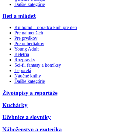
Ďalšie kategórie
Deti a mládež
Knihorad – poradca kníh pre deti
Pre najmenších
Pre prvákov
Pre pubertiakov
Young Adult
Beletria
Rozprávky
Sci-fi, fantasy a komiksy
Leporelá
Náučné knihy
Ďalšie kategórie
Životopisy a reportáže
Kuchárky
Učebnice a slovníky
Náboženstvo a ezoterika