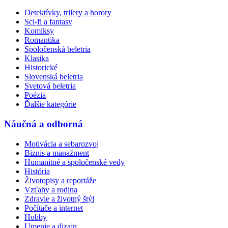
Detektívky, trilery a horory
Sci-fi a fantasy
Komiksy
Romantika
Spoločenská beletria
Klasika
Historické
Slovenská beletria
Svetová beletria
Poézia
Ďalšie kategórie
Náučná a odborná
Motivácia a sebarozvoj
Biznis a manažment
Humanitné a spoločenské vedy
História
Životopisy a reportáže
Vzťahy a rodina
Zdravie a životný štýl
Počítače a internet
Hobby
Umenie a dizajn