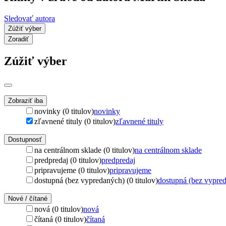
Sledovať autora
Zúžiť výber
Zoradiť
Zúžiť výber
Zobraziť iba
novinky (0 titulov)
novinky
zľavnené tituly (0 titulov)
zľavnené tituly
Dostupnosť
na centrálnom sklade (0 titulov)
na centrálnom sklade
predpredaj (0 titulov)
predpredaj
pripravujeme (0 titulov)
pripravujeme
dostupná (bez vypredaných) (0 titulov)
dostupná (bez vypre
Nové / čítané
nová (0 titulov)
nová
čítaná (0 titulov)
čítaná