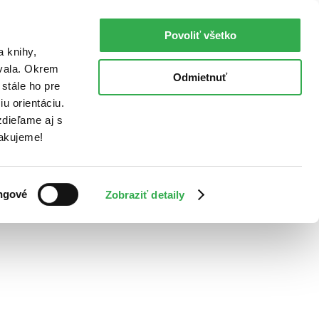
Povoliť všetko
a knihy,
ovala. Okrem
Odmietnuť
stále ho pre
u orientáciu.
dieľame aj s
Ďakujeme!
ngové
Zobraziť detaily