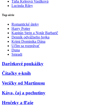
Táňa Keleová Vasilková
Lucinda Riley
Top série
Romantické úteky
Harry Potter
Kapitán Stein a Notár Barbarič
Denník odvážneho bojka
Krimi Dominika Dána
Učím sa rozprávať
Duna
Smradi
Darčekové poukážky
Čítačky e-kníh
Vecičky od Martinusu
Káva, čaj a pochutiny
Hrnčeky a fľaše