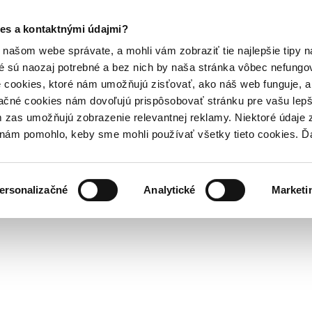
es a kontaktnými údajmi?
našom webe správate, a mohli vám zobraziť tie najlepšie tipy n
é sú naozaj potrebné a bez nich by naša stránka vôbec nefung
 cookies, ktoré nám umožňujú zisťovať, ako náš web funguje, a 
ačné cookies nám dovoľujú prispôsobovať stránku pre vašu lepši
zas umožňujú zobrazenie relevantnej reklamy. Niektoré údaje z
y nám pomohlo, keby sme mohli používať všetky tieto cookies. 
ersonalizačné
Analytické
Marketi