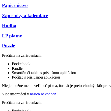
Papiernictvo
Zápisníky a kalendáre
Hudba
LP platne
Puzzle
Prečítate na zariadeniach:
Pocketbook
Kindle
Smartfón či tablet s príslušnou aplikáciou
Počítač s príslušnou aplikáciou
Nie je možné meniť veľkosť písma, formát je preto vhodný skôr pre 
Viac informácií v
našich návodoch
Prečítate na zariadeniach:
Pocketbook