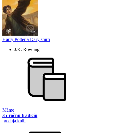
Harry Potter a Dary smrti
J.K. Rowling
Máme
35-ročnú tradíciu
predaja kníh