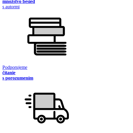
množstvo besied
s autormi
Podporujeme
čítanie
s porozumením