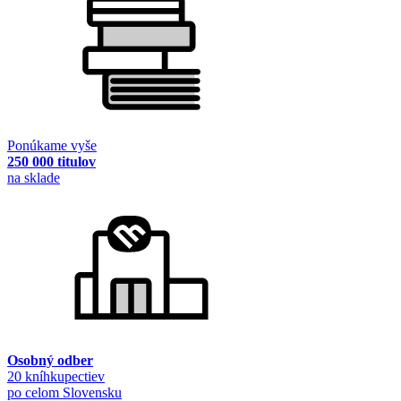
Ponúkame vyše
250 000 titulov
na sklade
Osobný odber
20 kníhkupectiev
po celom Slovensku