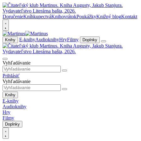
Doručenie
Kníhkupectvá
Knihovrátok
Poukážky
Knižný blog
Kontakt
E-knihy
Audioknihy
Hry
Filmy
Knihy
Doplnky
Vyhľadávanie
Prihlásiť
Vyhľadávanie
Knihy
E-knihy
Audioknihy
Hry
Filmy
Doplnky