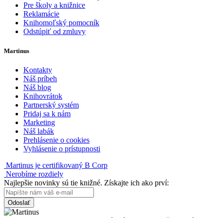
Pre školy a knižnice
Reklamácie
Knihomoľský pomocník
Odstúpiť od zmluvy
Martinus
Kontakty
Náš príbeh
Náš blog
Knihovrátok
Partnerský systém
Pridaj sa k nám
Marketing
Náš labák
Prehlásenie o cookies
Vyhlásenie o prístupnosti
Martinus je certifikovaný B Corp
Nerobíme rozdiely
Najlepšie novinky sú tie knižné. Získajte ich ako prví:
Odoslať