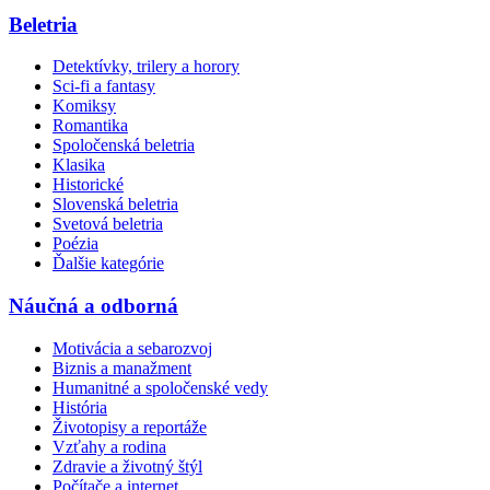
Beletria
Detektívky, trilery a horory
Sci-fi a fantasy
Komiksy
Romantika
Spoločenská beletria
Klasika
Historické
Slovenská beletria
Svetová beletria
Poézia
Ďalšie kategórie
Náučná a odborná
Motivácia a sebarozvoj
Biznis a manažment
Humanitné a spoločenské vedy
História
Životopisy a reportáže
Vzťahy a rodina
Zdravie a životný štýl
Počítače a internet