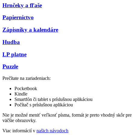
Hrnčeky a fľaše
Papiernictvo
Zápisníky a kalendáre
Hudba
LP platne
Puzzle
Prečítate na zariadeniach:
Pocketbook
Kindle
Smartfón či tablet s príslušnou aplikáciou
Počítač s príslušnou aplikáciou
Nie je možné meniť veľkosť písma, formát je preto vhodný skôr pre
väčšie obrazovky.
Viac informácií v
našich návodoch