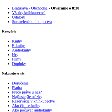
Bratislava - Obchodná
• Otvárame o 8:30
Všetky kníhkupectvá
Udalosti
Spriatelené kníhkupectvá
Kategórie
Knihy
E-knihy
Audioknihy
Hry
Filmy
Doplnky
Nakupujte u nás
Doručenie
Platba
Prečo práve u nás?
Najčastejšie otázky
Rezervácia v kníhkupectve
Ako čítať e-knihy
Ako počúvať audioknihy