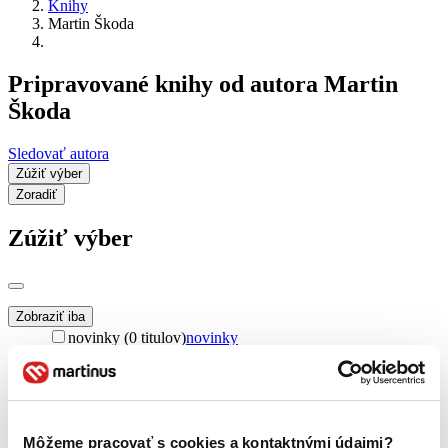
Knihy
Martin Škoda
Pripravované knihy od autora Martin
Škoda
Sledovať autora
Zúžiť výber
Zoradiť
Zúžiť výber
Zobraziť iba
novinky (0 titulov)
novinky
zľavnené tituly (0 titulov)
zľavnené tituly
Dostupnosť
na centrálnom sklade (0 titulov)
na centrálnom sklade
predpredaj (0 titulov)
predpredaj
Môžeme pracovať s cookies a kontaktnými údajmi?