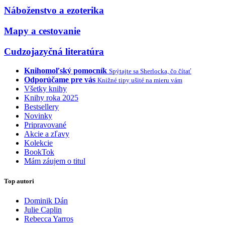
Náboženstvo a ezoterika
Mapy a cestovanie
Cudzojazyčná literatúra
Knihomoľský pomocník
Spýtajte sa Sherlocka, čo čítať
Odporúčame pre vás
Knižné tipy ušité na mieru vám
Všetky knihy
Knihy roka 2025
Bestsellery
Novinky
Pripravované
Akcie a zľavy
Kolekcie
BookTok
Mám záujem o titul
Top autori
Dominik Dán
Julie Caplin
Rebecca Yarros