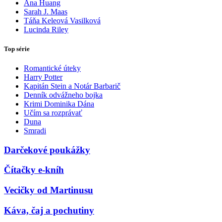
Ana Huang
Sarah J. Maas
Táňa Keleová Vasilková
Lucinda Riley
Top série
Romantické úteky
Harry Potter
Kapitán Stein a Notár Barbarič
Denník odvážneho bojka
Krimi Dominika Dána
Učím sa rozprávať
Duna
Smradi
Darčekové poukážky
Čítačky e-kníh
Vecičky od Martinusu
Káva, čaj a pochutiny