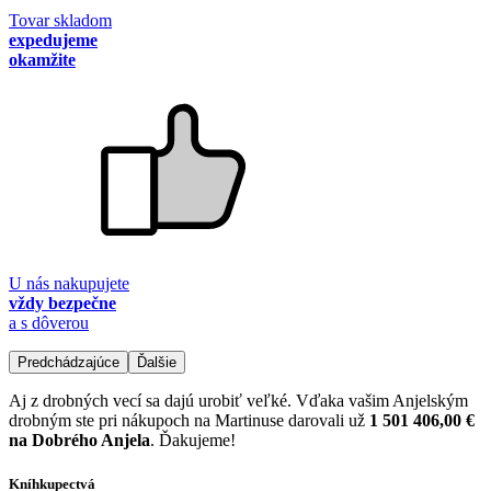
Tovar skladom
expedujeme
okamžite
U nás nakupujete
vždy bezpečne
a s dôverou
Predchádzajúce
Ďalšie
Aj z drobných vecí sa dajú urobiť veľké. Vďaka vašim Anjelským
drobným ste pri nákupoch na Martinuse darovali už
1 501 406,00 €
na Dobrého Anjela
. Ďakujeme!
Kníhkupectvá