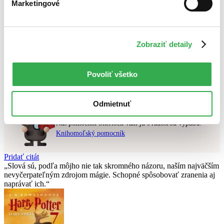
Marketingové
Najlacnejšie
Najvyššia zľava
Použité filtre
Zobraziť detaily
Zrušiť filtre
pripravované
Nebol nájdený
žiadny titul
vyhovujúci zadaným podmienkam.
Povoliť všetko
Skúste prosím zmeniť vyhľadávaný výraz.
Odmietnuť
Chcete poradiť knihu?
Náš pomocník Sherlock vám ju s radosťou vypátra!
Knihomoľský pomocník
Pridať citát
Slová sú, podľa môjho nie tak skromného názoru, naším najväčším
nevyčerpateľným zdrojom mágie. Schopné spôsobovať zranenia aj
naprávať ich.