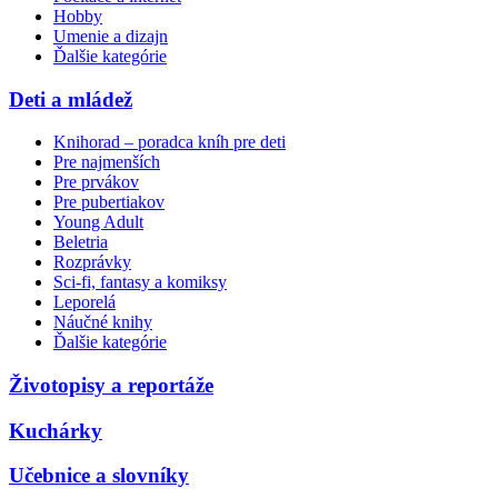
Hobby
Umenie a dizajn
Ďalšie kategórie
Deti a mládež
Knihorad – poradca kníh pre deti
Pre najmenších
Pre prvákov
Pre pubertiakov
Young Adult
Beletria
Rozprávky
Sci-fi, fantasy a komiksy
Leporelá
Náučné knihy
Ďalšie kategórie
Životopisy a reportáže
Kuchárky
Učebnice a slovníky