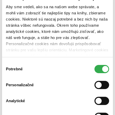
pripravujeme (0 titulov)
pripravujeme
Aby sme vedeli, ako sa na našom webe správate, a
dostupná (bez vypredaných) (0 titulov)
dostupná (bez
vypredaných)
mohli vám zobraziť tie najlepšie tipy na knihy, zbierame
cookies. Niektoré sú naozaj potrebné a bez nich by naša
Nové / čítané
stránka vôbec nefungovala. Okrem toho používame
nová (0 titulov)
nová
čítaná (0 titulov)
čítaná
analytické cookies, ktoré nám umožňujú zisťovať, ako
čítaná - výborný stav (0 titulov)
čítaná - výborný stav
náš web funguje, a stále ho pre vás zlepšovať.
čítaná - mierne opotrebovaná (0 titulov)
čítaná - mierne
Personalizačné cookies nám dovoľujú prispôsobovať
opotrebovaná
stránku pre vašu lepšiu orientáciu. Marketingové cookies
čítané verzie vypredaných kníh (0 titulov)
čítané verzie
vypredaných kníh
nám zas umožňujú zobrazenie relevantnej reklamy.
Niektoré údaje zdieľame aj s tretími stranami. Veľmi by
Výber
Zúžiť výber
nám pomohlo, keby sme mohli používať všetky tieto
Potrebné
súhlasu
cookies. Ďakujeme!
Zoradiť
Personalizačné
Bestsellery
Analytické
Top hodnotené
Novinky
Najdrahšie