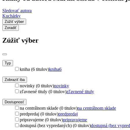
Sledovať autora
Kuchárky
Zúžiť výber
Zoradiť
Zúžiť výber
Typ
kniha (6 titulov)
kniha
6
Zobraziť iba
novinky (0 titulov)
novinky
zľavnené tituly (0 titulov)
zľavnené tituly
Dostupnosť
na centrálnom sklade (0 titulov)
na centrálnom sklade
predpredaj (0 titulov)
predpredaj
pripravujeme (0 titulov)
pripravujeme
dostupná (bez vypredaných) (0 titulov)
dostupná (bez vypre