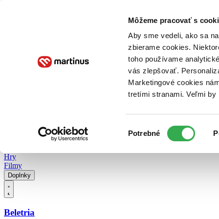
Doručenie
Kníhkupectvá
Knihovrátok
Poukážky
Knižný blog
Kontakt
Môžeme pracovať s cooki
Aby sme vedeli, ako sa na 
zbierame cookies. Niektor
E-knihy
Audioknihy
Hry
Filmy
Knihy
Doplnky
toho používame analytické
vás zlepšovať. Personaliz
Vyhľadávanie
Marketingové cookies nám 
tretími stranami. Veľmi b
Prihlásiť
Vyhľadávanie
Výber
Knihy
Potrebné
P
súhlasu
E-knihy
Audioknihy
Hry
Filmy
Doplnky
Beletria