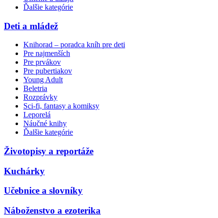
Ďalšie kategórie
Deti a mládež
Knihorad – poradca kníh pre deti
Pre najmenších
Pre prvákov
Pre pubertiakov
Young Adult
Beletria
Rozprávky
Sci-fi, fantasy a komiksy
Leporelá
Náučné knihy
Ďalšie kategórie
Životopisy a reportáže
Kuchárky
Učebnice a slovníky
Náboženstvo a ezoterika