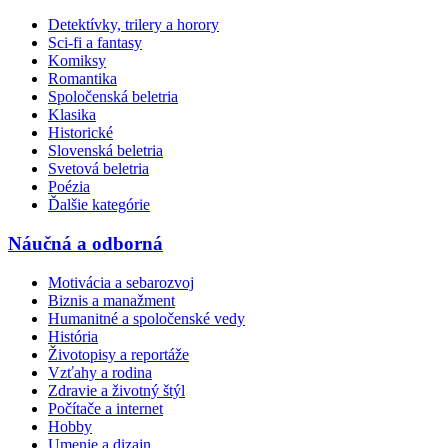
Detektívky, trilery a horory
Sci-fi a fantasy
Komiksy
Romantika
Spoločenská beletria
Klasika
Historické
Slovenská beletria
Svetová beletria
Poézia
Ďalšie kategórie
Náučná a odborná
Motivácia a sebarozvoj
Biznis a manažment
Humanitné a spoločenské vedy
História
Životopisy a reportáže
Vzťahy a rodina
Zdravie a životný štýl
Počítače a internet
Hobby
Umenie a dizajn