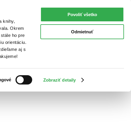
Povoliť všetko
a knihy,
ovala. Okrem
Odmietnuť
stále ho pre
u orientáciu.
dieľame aj s
Ďakujeme!
ngové
Zobraziť detaily