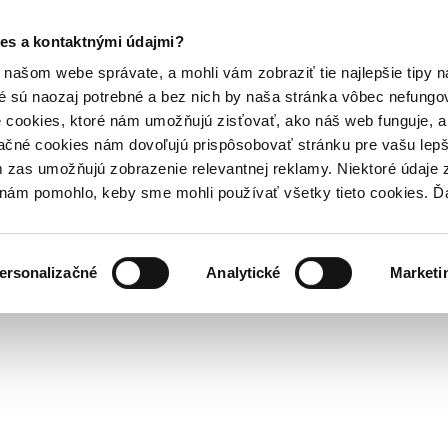
es a kontaktnými údajmi?
našom webe správate, a mohli vám zobraziť tie najlepšie tipy n
é sú naozaj potrebné a bez nich by naša stránka vôbec nefung
 cookies, ktoré nám umožňujú zisťovať, ako náš web funguje, a 
ačné cookies nám dovoľujú prispôsobovať stránku pre vašu lepši
zas umožňujú zobrazenie relevantnej reklamy. Niektoré údaje z
y nám pomohlo, keby sme mohli používať všetky tieto cookies. 
ersonalizačné
Analytické
Marketi