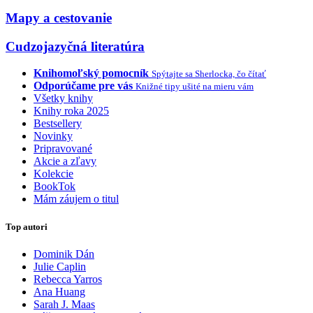
Mapy a cestovanie
Cudzojazyčná literatúra
Knihomoľský pomocník
Spýtajte sa Sherlocka, čo čítať
Odporúčame pre vás
Knižné tipy ušité na mieru vám
Všetky knihy
Knihy roka 2025
Bestsellery
Novinky
Pripravované
Akcie a zľavy
Kolekcie
BookTok
Mám záujem o titul
Top autori
Dominik Dán
Julie Caplin
Rebecca Yarros
Ana Huang
Sarah J. Maas