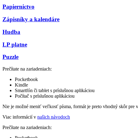
Papiernictvo
Zápisníky a kalendáre
Hudba
LP platne
Puzzle
Prečítate na zariadeniach:
Pocketbook
Kindle
Smartfón či tablet s príslušnou aplikáciou
Počítač s príslušnou aplikáciou
Nie je možné meniť veľkosť písma, formát je preto vhodný skôr pre 
Viac informácií v
našich návodoch
Prečítate na zariadeniach:
Pocketbook