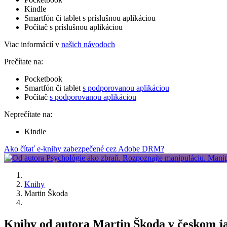
Kindle
Smartfón či tablet s príslušnou aplikáciou
Počítač s príslušnou aplikáciou
Viac informácií v
našich návodoch
Prečítate na:
Pocketbook
Smartfón či tablet
s podporovanou aplikáciou
Počítač
s podporovanou aplikáciou
Neprečítate na:
Kindle
Ako čítať e-knihy zabezpečené cez Adobe DRM?
Knihy
Martin Škoda
Knihy od autora Martin Škoda v českom j