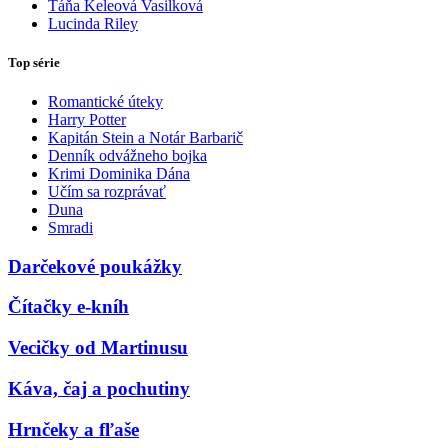
Táňa Keleová Vasilková
Lucinda Riley
Top série
Romantické úteky
Harry Potter
Kapitán Stein a Notár Barbarič
Denník odvážneho bojka
Krimi Dominika Dána
Učím sa rozprávať
Duna
Smradi
Darčekové poukážky
Čítačky e-kníh
Vecičky od Martinusu
Káva, čaj a pochutiny
Hrnčeky a fľaše