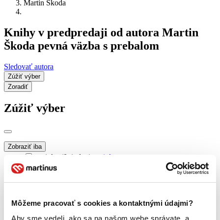
Martin Škoda
Knihy v predpredaji od autora Martin
Škoda pevná väzba s prebalom
Sledovať autora
Zúžiť výber
Zoradiť
Zúžiť výber
Zobraziť iba
novinky (0 titulov)
novinky
zľavnené tituly (0 titulov)
zľavnené tituly
Dostupnosť
na centrálnom sklade (0 titulov)
na centrálnom sklade
Môžeme pracovať s cookies a kontaktnými údajmi?
predpredaj (0 titulov)
predpredaj
pripravujeme (0 titulov)
pripravujeme
Aby sme vedeli, ako sa na našom webe správate, a