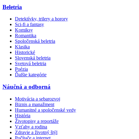
Beletria
Detektívky, trilery a horory
Sci-fi a fantasy
Komiksy
Romantika
Spoločenská beletria
Klasika
Historické
Slovenská beletria
Svetová beletria
Poézia
Ďalšie kategórie
Náučná a odborná
Motivácia a sebarozvoj
Biznis a manažment
Humanitné a spoločenské vedy
História
Životopisy a reportáže
Vzťahy a rodina
Zdravie a životný štýl
Počítače a internet