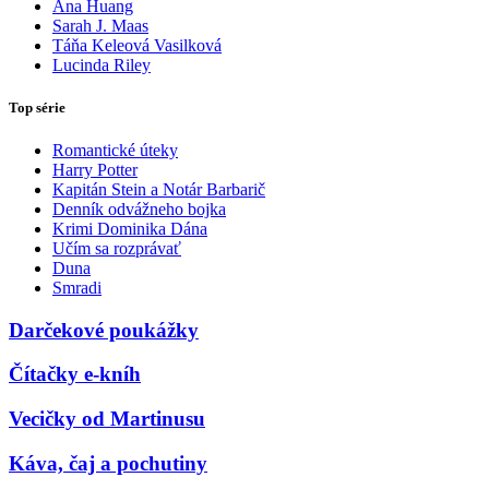
Ana Huang
Sarah J. Maas
Táňa Keleová Vasilková
Lucinda Riley
Top série
Romantické úteky
Harry Potter
Kapitán Stein a Notár Barbarič
Denník odvážneho bojka
Krimi Dominika Dána
Učím sa rozprávať
Duna
Smradi
Darčekové poukážky
Čítačky e-kníh
Vecičky od Martinusu
Káva, čaj a pochutiny