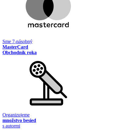
Sme 7-násobný
MasterCard
Obchodník roka
Organizujeme
množstvo besied
s autormi