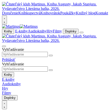
Doručenie
Kníhkupectvá
Knihovrátok
Poukážky
Knižný blog
Kontakt
E-knihy
Audioknihy
Hry
Filmy
Knihy
Doplnky
Vyhľadávanie
Prihlásiť
Vyhľadávanie
Knihy
E-knihy
Audioknihy
Hry
Filmy
Doplnky