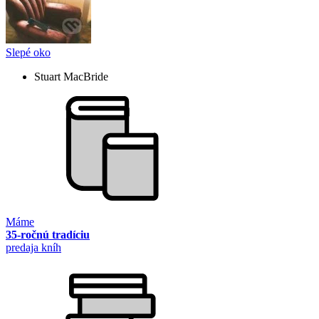
Slepé oko
Stuart MacBride
Máme
35-ročnú tradíciu
predaja kníh