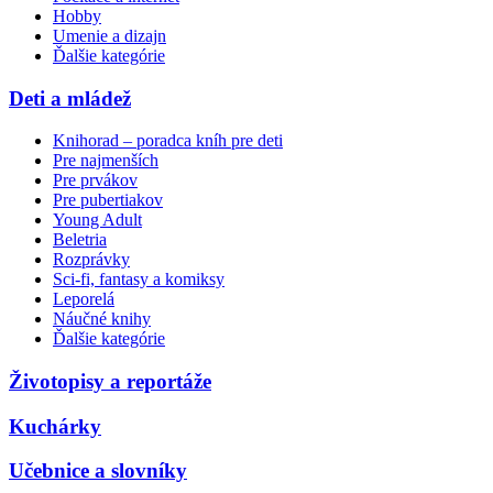
Hobby
Umenie a dizajn
Ďalšie kategórie
Deti a mládež
Knihorad – poradca kníh pre deti
Pre najmenších
Pre prvákov
Pre pubertiakov
Young Adult
Beletria
Rozprávky
Sci-fi, fantasy a komiksy
Leporelá
Náučné knihy
Ďalšie kategórie
Životopisy a reportáže
Kuchárky
Učebnice a slovníky