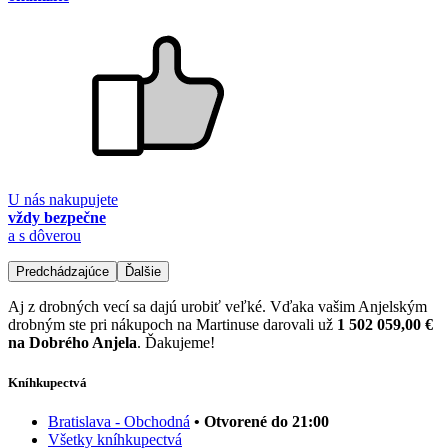
U nás nakupujete
vždy bezpečne
a s dôverou
Predchádzajúce
Ďalšie
Aj z drobných vecí sa dajú urobiť veľké. Vďaka vašim Anjelským
drobným ste pri nákupoch na Martinuse darovali už
1 502 059,00 €
na Dobrého Anjela
. Ďakujeme!
Kníhkupectvá
Bratislava - Obchodná
• Otvorené do 21:00
Všetky kníhkupectvá