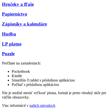
Hrnčeky a fľaše
Papiernictvo
Zápisníky a kalendáre
Hudba
LP platne
Puzzle
Prečítate na zariadeniach:
Pocketbook
Kindle
Smartfón či tablet s príslušnou aplikáciou
Počítač s príslušnou aplikáciou
Nie je možné meniť veľkosť písma, formát je preto vhodný skôr pre
väčšie obrazovky.
Viac informácií v
našich návodoch