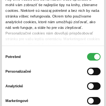
dostupná (bez vypredaných) (0 titulov)
dostupná (bez
mohli vám zobraziť tie najlepšie tipy na knihy, zbierame
vypredaných)
cookies. Niektoré sú naozaj potrebné a bez nich by naša
Nové / čítané
stránka vôbec nefungovala. Okrem toho používame
nová (0 titulov)
nová
analytické cookies, ktoré nám umožňujú zisťovať, ako
čítaná (0 titulov)
čítaná
náš web funguje, a stále ho pre vás zlepšovať.
čítaná - výborný stav (0 titulov)
čítaná - výborný stav
Personalizačné cookies nám dovoľujú prispôsobovať
čítaná - mierne opotrebovaná (0 titulov)
čítaná - mierne
opotrebovaná
stránku pre vašu lepšiu orientáciu. Marketingové cookies
čítané verzie vypredaných kníh (0 titulov)
čítané verzie
nám zas umožňujú zobrazenie relevantnej reklamy.
vypredaných kníh
Niektoré údaje zdieľame aj s tretími stranami. Veľmi by
Výber
Zúžiť výber
nám pomohlo, keby sme mohli používať všetky tieto
Potrebné
súhlasu
cookies. Ďakujeme!
Zoradiť
Personalizačné
Analytické
Bestsellery
Top hodnotené
Novinky
Marketingové
Najdrahšie
Najlacnejšie