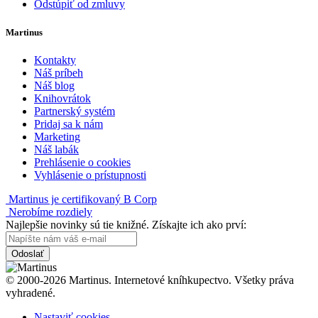
Odstúpiť od zmluvy
Martinus
Kontakty
Náš príbeh
Náš blog
Knihovrátok
Partnerský systém
Pridaj sa k nám
Marketing
Náš labák
Prehlásenie o cookies
Vyhlásenie o prístupnosti
Martinus je certifikovaný B Corp
Nerobíme rozdiely
Najlepšie novinky sú tie knižné. Získajte ich ako prví:
Odoslať
© 2000-2026 Martinus. Internetové kníhkupectvo. Všetky práva
vyhradené.
Nastaviť cookies