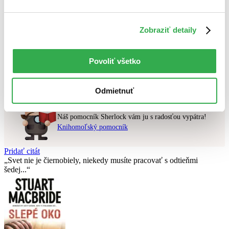
Najvyššia zľava
Zobraziť detaily
Použité filtre
Zrušiť filtre
Pevná väzba s prebalom
v predpredaji
Povoliť všetko
Nebol nájdený
žiadny titul
vyhovujúci zadaným podmienkam.
Skúste prosím zmeniť vyhľadávaný výraz.
Odmietnuť
Chcete poradiť knihu?
Náš pomocník Sherlock vám ju s radosťou vypátra!
Knihomoľský pomocník
Pridať citát
Svet nie je čiernobiely, niekedy musíte pracovať s odtieňmi
šedej...