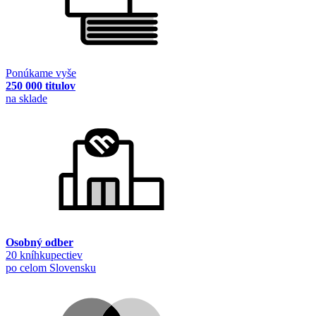
Ponúkame vyše
250 000 titulov
na sklade
Osobný odber
20 kníhkupectiev
po celom Slovensku