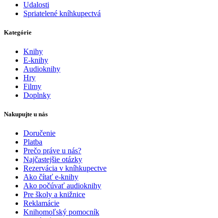
Udalosti
Spriatelené kníhkupectvá
Kategórie
Knihy
E-knihy
Audioknihy
Hry
Filmy
Doplnky
Nakupujte u nás
Doručenie
Platba
Prečo práve u nás?
Najčastejšie otázky
Rezervácia v kníhkupectve
Ako čítať e-knihy
Ako počúvať audioknihy
Pre školy a knižnice
Reklamácie
Knihomoľský pomocník