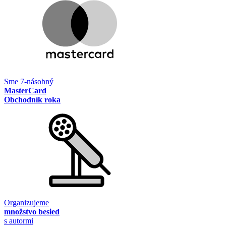
Sme 7-násobný
MasterCard
Obchodník roka
Organizujeme
množstvo besied
s autormi