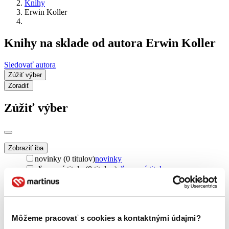
Knihy
Erwin Koller
Knihy na sklade od autora Erwin Koller
Sledovať autora
Zúžiť výber
Zoradiť
Zúžiť výber
Zobraziť iba
novinky (0 titulov)
novinky
zľavnené tituly (0 titulov)
zľavnené tituly
Dostupnosť
na centrálnom sklade (0 titulov)
na centrálnom sklade
predpredaj (0 titulov)
predpredaj
Môžeme pracovať s cookies a kontaktnými údajmi?
pripravujeme (0 titulov)
pripravujeme
dostupná (bez vypredaných) (0 titulov)
dostupná (bez