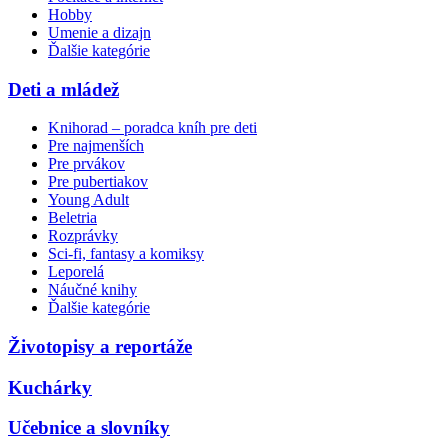
Hobby
Umenie a dizajn
Ďalšie kategórie
Deti a mládež
Knihorad – poradca kníh pre deti
Pre najmenších
Pre prvákov
Pre pubertiakov
Young Adult
Beletria
Rozprávky
Sci-fi, fantasy a komiksy
Leporelá
Náučné knihy
Ďalšie kategórie
Životopisy a reportáže
Kuchárky
Učebnice a slovníky