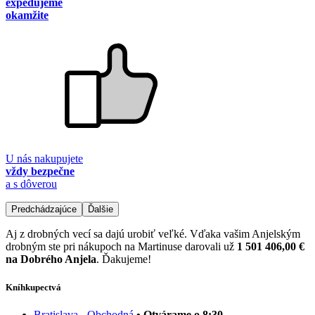
expedujeme
okamžite
U nás nakupujete
vždy bezpečne
a s dôverou
Predchádzajúce
Ďalšie
Aj z drobných vecí sa dajú urobiť veľké. Vďaka vašim Anjelským
drobným ste pri nákupoch na Martinuse darovali už
1 501 406,00 €
na Dobrého Anjela
. Ďakujeme!
Kníhkupectvá
Bratislava - Obchodná
• Otvárame o 8:30