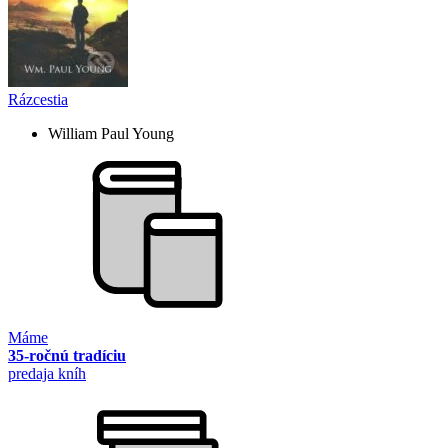
Rázcestia
William Paul Young
Máme
35-ročnú tradíciu
predaja kníh