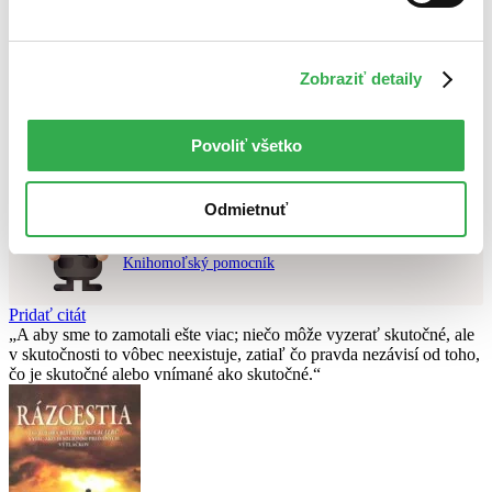
Najvyššia zľava
Použité filtre
Zobraziť detaily
Zrušiť filtre
na sklade
Nebol nájdený
žiadny titul
vyhovujúci zadaným podmienkam.
Skúste prosím zmeniť vyhľadávaný výraz.
Povoliť všetko
Odmietnuť
Chcete poradiť knihu?
Náš pomocník Sherlock vám ju s radosťou vypátra!
Knihomoľský pomocník
Pridať citát
A aby sme to zamotali ešte viac; niečo môže vyzerať skutočné, ale
v skutočnosti to vôbec neexistuje, zatiaľ čo pravda nezávisí od toho,
čo je skutočné alebo vnímané ako skutočné.