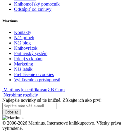
Knihomoľský pomocník
Odstúpiť od zmluvy
Martinus
Kontakty
Náš príbeh
Náš blog
Knihovrátok
Partnerský systém
Pridaj sa k nám
Marketing
Náš labák
Prehlásenie o cookies
Vyhlásenie o prístupnosti
Martinus je certifikovaný B Corp
Nerobíme rozdiely
Najlepšie novinky sú tie knižné. Získajte ich ako prví:
Odoslať
© 2000-2026 Martinus. Internetové kníhkupectvo. Všetky práva
vyhradené.