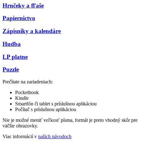
Hrnčeky a fľaše
Papiernictvo
Zápisníky a kalendáre
Hudba
LP platne
Puzzle
Prečítate na zariadeniach:
Pocketbook
Kindle
Smartfón či tablet s príslušnou aplikáciou
Počítač s príslušnou aplikáciou
Nie je možné meniť veľkosť písma, formát je preto vhodný skôr pre
väčšie obrazovky.
Viac informácií v
našich návodoch