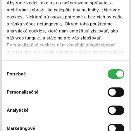
Aby sme vedeli, ako sa na našom webe správate, a
vypredaných)
mohli vám zobraziť tie najlepšie tipy na knihy, zbierame
Nové / čítané
cookies. Niektoré sú naozaj potrebné a bez nich by naša
nová (0 titulov)
nová
stránka vôbec nefungovala. Okrem toho používame
čítaná (0 titulov)
čítaná
analytické cookies, ktoré nám umožňujú zisťovať, ako
čítaná - výborný stav (0 titulov)
čítaná - výborný stav
náš web funguje, a stále ho pre vás zlepšovať.
čítaná - mierne opotrebovaná (0 titulov)
čítaná - mierne
opotrebovaná
Personalizačné cookies nám dovoľujú prispôsobovať
čítané verzie vypredaných kníh (0 titulov)
čítané verzie
stránku pre vašu lepšiu orientáciu. Marketingové cookies
vypredaných kníh
nám zas umožňujú zobrazenie relevantnej reklamy.
Niektoré údaje zdieľame aj s tretími stranami. Veľmi by
Zúžiť výber
Výber
nám pomohlo, keby sme mohli používať všetky tieto
Potrebné
súhlasu
Zoradiť
cookies. Ďakujeme!
Personalizačné
Bestsellery
Analytické
Top hodnotené
Novinky
Najdrahšie
Najlacnejšie
Marketingové