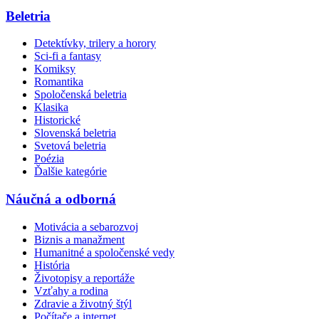
Beletria
Detektívky, trilery a horory
Sci-fi a fantasy
Komiksy
Romantika
Spoločenská beletria
Klasika
Historické
Slovenská beletria
Svetová beletria
Poézia
Ďalšie kategórie
Náučná a odborná
Motivácia a sebarozvoj
Biznis a manažment
Humanitné a spoločenské vedy
História
Životopisy a reportáže
Vzťahy a rodina
Zdravie a životný štýl
Počítače a internet