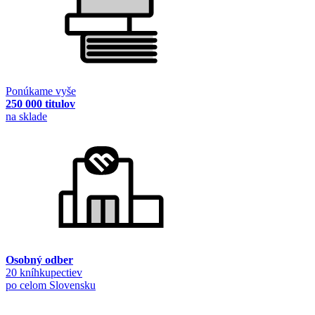
Ponúkame vyše
250 000 titulov
na sklade
Osobný odber
20 kníhkupectiev
po celom Slovensku