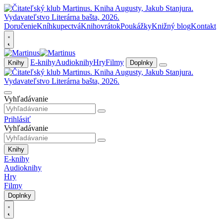
Doručenie
Kníhkupectvá
Knihovrátok
Poukážky
Knižný blog
Kontakt
E-knihy
Audioknihy
Hry
Filmy
Knihy
Doplnky
Vyhľadávanie
Prihlásiť
Vyhľadávanie
Knihy
E-knihy
Audioknihy
Hry
Filmy
Doplnky