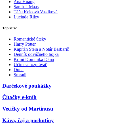
Ana Huang
Sarah J. Maas
Táňa Keleová Vasilková
Lucinda Riley
Top série
Romantické úteky
Harry Potter
Kapitán Stein a Notár Barbarič
Denník odvážneho bojka
Krimi Dominika Dána
Učím sa rozprávať
Duna
Smradi
Darčekové poukážky
Čítačky e-kníh
Vecičky od Martinusu
Káva, čaj a pochutiny