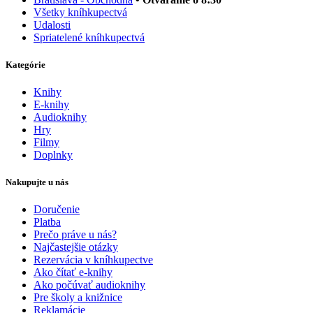
Všetky kníhkupectvá
Udalosti
Spriatelené kníhkupectvá
Kategórie
Knihy
E-knihy
Audioknihy
Hry
Filmy
Doplnky
Nakupujte u nás
Doručenie
Platba
Prečo práve u nás?
Najčastejšie otázky
Rezervácia v kníhkupectve
Ako čítať e-knihy
Ako počúvať audioknihy
Pre školy a knižnice
Reklamácie