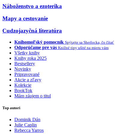
Náboženstvo a ezoterika
Mapy a cestovanie
Cudzojazyčná literatúra
Knihomoľský pomocník
Spýtajte sa Sherlocka, čo čítať
Odporúčame pre vás
Knižné tipy ušité na mieru vám
Všetky knihy
Knihy roka 2025
Bestsellery
Novinky
Pripravované
Akcie a zľavy
Kolekcie
BookTok
Mám záujem o titul
Top autori
Dominik Dán
Julie Caplin
Rebecca Yarros