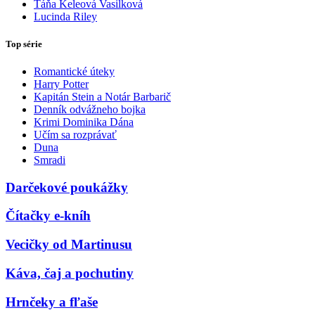
Táňa Keleová Vasilková
Lucinda Riley
Top série
Romantické úteky
Harry Potter
Kapitán Stein a Notár Barbarič
Denník odvážneho bojka
Krimi Dominika Dána
Učím sa rozprávať
Duna
Smradi
Darčekové poukážky
Čítačky e-kníh
Vecičky od Martinusu
Káva, čaj a pochutiny
Hrnčeky a fľaše