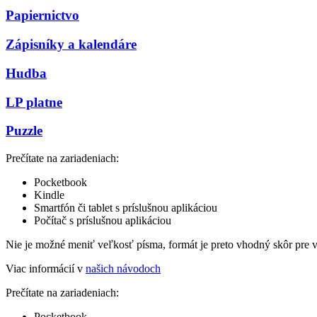
Papiernictvo
Zápisníky a kalendáre
Hudba
LP platne
Puzzle
Prečítate na zariadeniach:
Pocketbook
Kindle
Smartfón či tablet s príslušnou aplikáciou
Počítač s príslušnou aplikáciou
Nie je možné meniť veľkosť písma, formát je preto vhodný skôr pre 
Viac informácií v
našich návodoch
Prečítate na zariadeniach:
Pocketbook