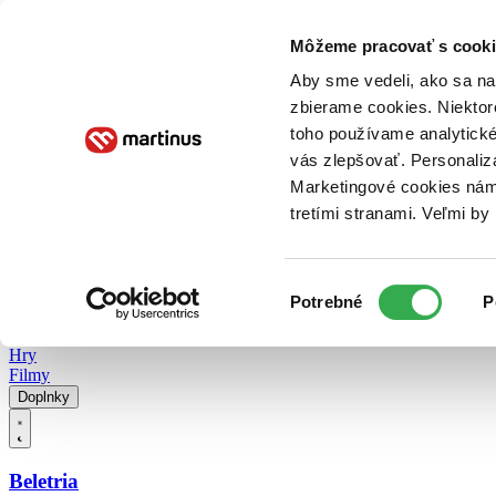
Doručenie
Kníhkupectvá
Knihovrátok
Poukážky
Knižný blog
Kontakt
Môžeme pracovať s cooki
Aby sme vedeli, ako sa na 
zbierame cookies. Niektor
E-knihy
Audioknihy
Hry
Filmy
Knihy
Doplnky
toho používame analytické
vás zlepšovať. Personaliz
Vyhľadávanie
Marketingové cookies nám 
tretími stranami. Veľmi b
Prihlásiť
Vyhľadávanie
Výber
Knihy
Potrebné
P
súhlasu
E-knihy
Audioknihy
Hry
Filmy
Doplnky
Beletria