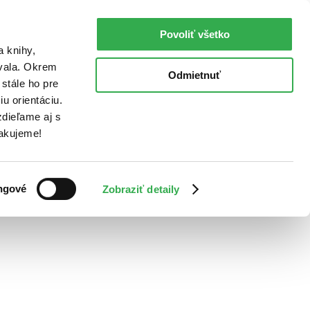
Povoliť všetko
a knihy,
ovala. Okrem
Odmietnuť
stále ho pre
u orientáciu.
dieľame aj s
Ďakujeme!
ngové
Zobraziť detaily