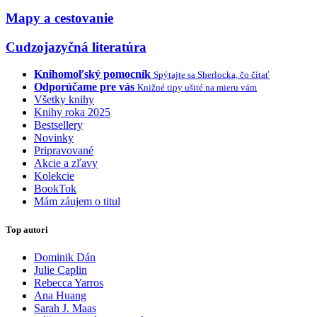
Mapy a cestovanie
Cudzojazyčná literatúra
Knihomoľský pomocník
Spýtajte sa Sherlocka, čo čítať
Odporúčame pre vás
Knižné tipy ušité na mieru vám
Všetky knihy
Knihy roka 2025
Bestsellery
Novinky
Pripravované
Akcie a zľavy
Kolekcie
BookTok
Mám záujem o titul
Top autori
Dominik Dán
Julie Caplin
Rebecca Yarros
Ana Huang
Sarah J. Maas