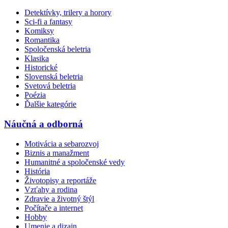
Detektívky, trilery a horory
Sci-fi a fantasy
Komiksy
Romantika
Spoločenská beletria
Klasika
Historické
Slovenská beletria
Svetová beletria
Poézia
Ďalšie kategórie
Náučná a odborná
Motivácia a sebarozvoj
Biznis a manažment
Humanitné a spoločenské vedy
História
Životopisy a reportáže
Vzťahy a rodina
Zdravie a životný štýl
Počítače a internet
Hobby
Umenie a dizajn