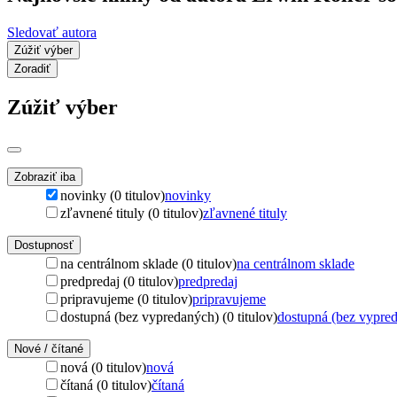
Sledovať autora
Zúžiť výber
Zoradiť
Zúžiť výber
Zobraziť iba
novinky (0 titulov)
novinky
zľavnené tituly (0 titulov)
zľavnené tituly
Dostupnosť
na centrálnom sklade (0 titulov)
na centrálnom sklade
predpredaj (0 titulov)
predpredaj
pripravujeme (0 titulov)
pripravujeme
dostupná (bez vypredaných) (0 titulov)
dostupná (bez vypre
Nové / čítané
nová (0 titulov)
nová
čítaná (0 titulov)
čítaná