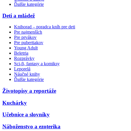
Ďalšie kategórie
Deti a mládež
Knihorad – poradca kníh pre deti
Pre najmenších
Pre prvákov
Pre pubertiakov
Young Adult
Beletria
Rozprávky
Sci-fi, fantasy a komiksy
Leporelá
Náučné knihy
Ďalšie kategórie
Životopisy a reportáže
Kuchárky
Učebnice a slovníky
Náboženstvo a ezoterika