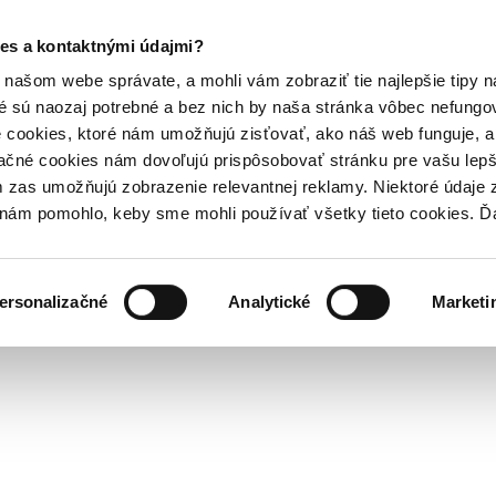
es a kontaktnými údajmi?
našom webe správate, a mohli vám zobraziť tie najlepšie tipy n
é sú naozaj potrebné a bez nich by naša stránka vôbec nefung
 cookies, ktoré nám umožňujú zisťovať, ako náš web funguje, a 
ačné cookies nám dovoľujú prispôsobovať stránku pre vašu lepši
zas umožňujú zobrazenie relevantnej reklamy. Niektoré údaje z
y nám pomohlo, keby sme mohli používať všetky tieto cookies. 
ersonalizačné
Analytické
Marketi