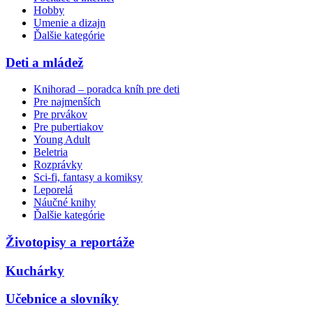
Hobby
Umenie a dizajn
Ďalšie kategórie
Deti a mládež
Knihorad – poradca kníh pre deti
Pre najmenších
Pre prvákov
Pre pubertiakov
Young Adult
Beletria
Rozprávky
Sci-fi, fantasy a komiksy
Leporelá
Náučné knihy
Ďalšie kategórie
Životopisy a reportáže
Kuchárky
Učebnice a slovníky