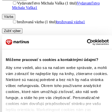
Vydavateľstvo Michala Vaška (1 titul)
Vydavateľstvo
Michala Vaška
1
Väzba
brožovaná väzba (1 titul)
brožovaná väzba
1
Zúžiť výber
Zoradiť
Môžeme pracovať s cookies a kontaktnými údajmi?
Bestsellery
Aby sme vedeli, ako sa na našom webe správate, a mohli
Top hodnotené
vám zobraziť tie najlepšie tipy na knihy, zbierame cookies.
Novinky
Najdrahšie
Niektoré sú naozaj potrebné a bez nich by naša stránka
Najlacnejšie
vôbec nefungovala. Okrem toho používame analytické
Najvyššia zľava
cookies, ktoré nám umožňujú zisťovať, ako náš web
funguje, a stále ho pre vás zlepšovať. Personalizačné
Použité filtre
cookies nám dovoľujú prispôsobovať stránku pre vašu
Zrušiť filtre
lepšiu orientáciu. Marketingové cookies nám zas
So žltou obálkou
V slovenskom jazyku