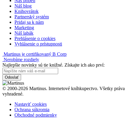
Náš príbeh
Náš blog
Knihovrátok
Partnerský systém
Pridaj sa k nám
Marketing
Náš labák
Prehlásenie o cookies
Vyhlásenie o prístupnosti
Martinus je certifikovaný B Corp
Nerobíme rozdiely
Najlepšie novinky sú tie knižné. Získajte ich ako prví:
Odoslať
© 2000-2026 Martinus. Internetové kníhkupectvo. Všetky práva
vyhradené.
Nastaviť cookies
Ochrana súkromia
Obchodné podmienky