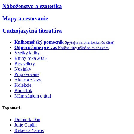
Náboženstvo a ezoterika
Mapy a cestovanie
Cudzojazyčná literatúra
Knihomoľský pomocník
Spýtajte sa Sherlocka, čo čítať
Odporúčame pre vás
Knižné tipy ušité na mieru vám
Všetky knihy
Knihy roka 2025
Bestsellery
Novinky
Pripravované
Akcie a zľavy
Kolekcie
BookTok
Mám záujem o titul
Top autori
Dominik Dán
Julie Caplin
Rebecca Yarros