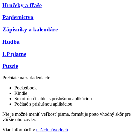
Hrnčeky a fľaše
Papiernictvo
Zápisníky a kalendáre
Hudba
LP platne
Puzzle
Prečítate na zariadeniach:
Pocketbook
Kindle
Smartfón či tablet s príslušnou aplikáciou
Počítač s príslušnou aplikáciou
Nie je možné meniť veľkosť písma, formát je preto vhodný skôr pre
väčšie obrazovky.
Viac informácií v
našich návodoch