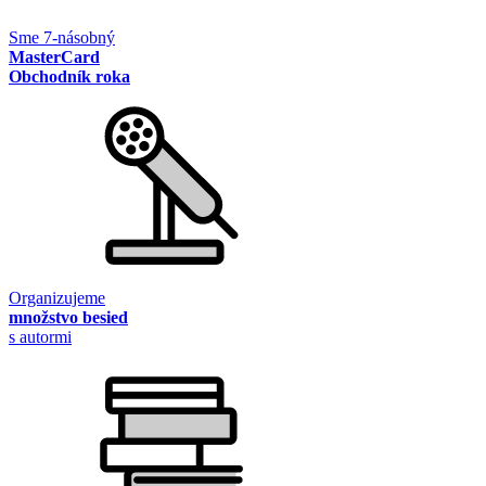
Sme 7-násobný
MasterCard
Obchodník roka
Organizujeme
množstvo besied
s autormi