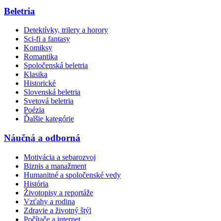
Beletria
Detektívky, trilery a horory
Sci-fi a fantasy
Komiksy
Romantika
Spoločenská beletria
Klasika
Historické
Slovenská beletria
Svetová beletria
Poézia
Ďalšie kategórie
Náučná a odborná
Motivácia a sebarozvoj
Biznis a manažment
Humanitné a spoločenské vedy
História
Životopisy a reportáže
Vzťahy a rodina
Zdravie a životný štýl
Počítače a internet