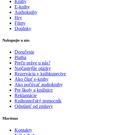
Knihy
E-knihy
Audioknihy
Hry
Filmy
Doplnky
Nakupujte u nás
Doručenie
Platba
Prečo práve u nás?
Najčastejšie otázky
Rezervácia v kníhkupectve
Ako čítať e-knihy
Ako počúvať audioknihy
Pre školy a knižnice
Reklamácie
Knihomoľský pomocník
Odstúpiť od zmluvy
Martinus
Kontakty