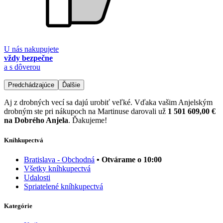
U nás nakupujete
vždy bezpečne
a s dôverou
Predchádzajúce
Ďalšie
Aj z drobných vecí sa dajú urobiť veľké. Vďaka vašim Anjelským
drobným ste pri nákupoch na Martinuse darovali už
1 501 609,00 €
na Dobrého Anjela
. Ďakujeme!
Kníhkupectvá
Bratislava - Obchodná
• Otvárame o 10:00
Všetky kníhkupectvá
Udalosti
Spriatelené kníhkupectvá
Kategórie