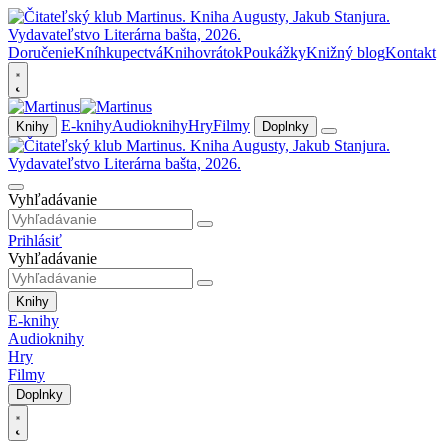
Doručenie
Kníhkupectvá
Knihovrátok
Poukážky
Knižný blog
Kontakt
E-knihy
Audioknihy
Hry
Filmy
Knihy
Doplnky
Vyhľadávanie
Prihlásiť
Vyhľadávanie
Knihy
E-knihy
Audioknihy
Hry
Filmy
Doplnky