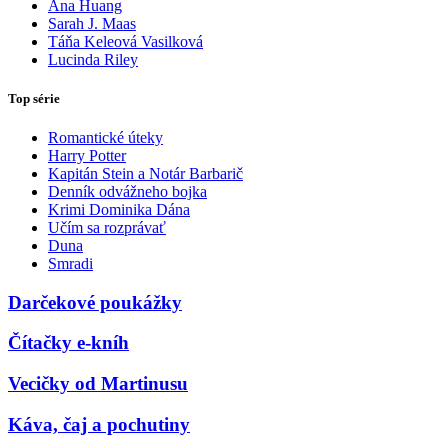
Ana Huang
Sarah J. Maas
Táňa Keleová Vasilková
Lucinda Riley
Top série
Romantické úteky
Harry Potter
Kapitán Stein a Notár Barbarič
Denník odvážneho bojka
Krimi Dominika Dána
Učím sa rozprávať
Duna
Smradi
Darčekové poukážky
Čítačky e-kníh
Vecičky od Martinusu
Káva, čaj a pochutiny