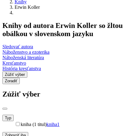
Knihy
Erwin Koller
Knihy od autora Erwin Koller so žltou
obálkou v slovenskom jazyku
Sledovať autora
Náboženstvo a ezoterika
Náboženská literatúra
Kresťanstvo
História kresťanstva
Zúžiť výber
Zoradiť
Zúžiť výber
Typ
kniha (1 titul)
kniha
1
Zobraziť iba