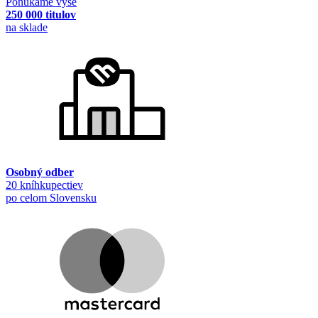
Ponúkame vyše
250 000 titulov
na sklade
Osobný odber
20 kníhkupectiev
po celom Slovensku