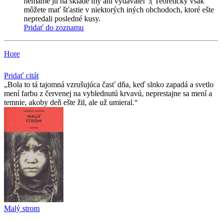
nemáme ju na sklade my ani vydavateľ :( Teoreticky však
môžete mať šťastie v niektorých iných obchodoch, ktoré ešte
nepredali posledné kusy.
Pridať do zoznamu
Hore
Pridať citát
Bola to tá tajomná vzrušujúca časť dňa, keď slnko zapadá a svetlo
mení farbu z červenej na vyblednutú krvavú, neprestajne sa mení a
temnie, akoby deň ešte žil, ale už umieral.
Malý strom