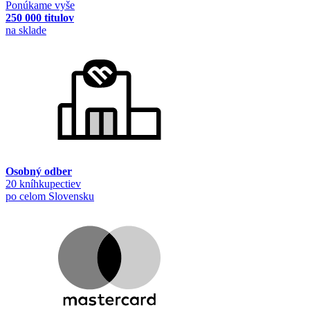
Ponúkame vyše
250 000 titulov
na sklade
Osobný odber
20 kníhkupectiev
po celom Slovensku