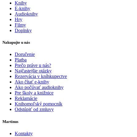
Knihy
E-knihy
Audioknihy
Hry
Filmy
Doplnky
Nakupujte u nás
Doručenie
Platba
Prečo práve u nás?
Najčastejšie otázky
Rezervácia v kníhkupectve
Ako čítať e-knihy
Ako počúvať audioknihy
Pre školy a knižnice
Reklamácie
Knihomoľský pomocník
Odstúpiť od zmluvy
Martinus
Kontakty