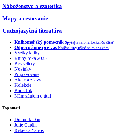
Náboženstvo a ezoterika
Mapy a cestovanie
Cudzojazyčná literatúra
Knihomoľský pomocník
Spýtajte sa Sherlocka, čo čítať
Odporúčame pre vás
Knižné tipy ušité na mieru vám
Všetky knihy
Knihy roka 2025
Bestsellery
Novinky
Pripravované
Akcie a zľavy
Kolekcie
BookTok
Mám záujem o titul
Top autori
Dominik Dán
Julie Caplin
Rebecca Yarros