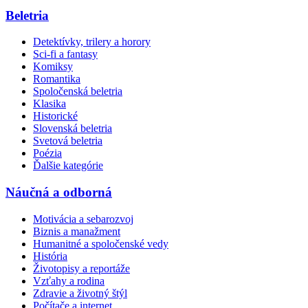
Beletria
Detektívky, trilery a horory
Sci-fi a fantasy
Komiksy
Romantika
Spoločenská beletria
Klasika
Historické
Slovenská beletria
Svetová beletria
Poézia
Ďalšie kategórie
Náučná a odborná
Motivácia a sebarozvoj
Biznis a manažment
Humanitné a spoločenské vedy
História
Životopisy a reportáže
Vzťahy a rodina
Zdravie a životný štýl
Počítače a internet