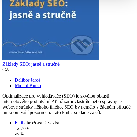
Základy SEO: jasně a stručně
CZ
Dalibor Jaroš
Michal Binka
Optimalizace pro vyhledávače (SEO) je skvělou oblastí
internetového podnikání. Ať už sami vlastníte nebo spravujete
webové stránky někoho jiného, SEO by nemělo v žádném případě
uniknout vaší pozornosti. Tato kniha si klade za cíl...
Kniha
brožovaná väzba
12,70 €
-6 %