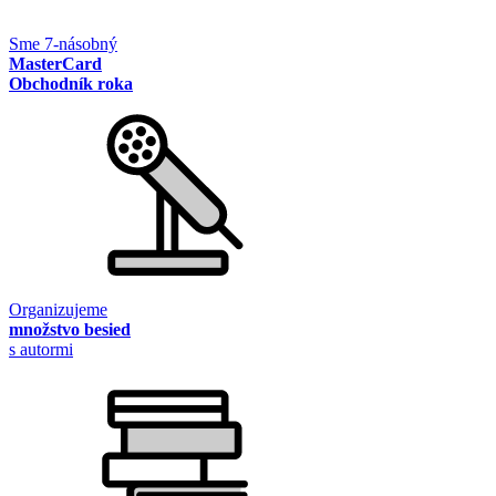
Sme 7-násobný
MasterCard
Obchodník roka
Organizujeme
množstvo besied
s autormi