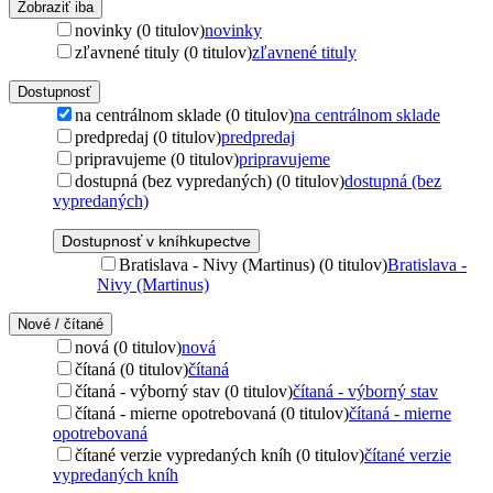
Zobraziť iba
novinky (0 titulov)
novinky
zľavnené tituly (0 titulov)
zľavnené tituly
Dostupnosť
na centrálnom sklade (0 titulov)
na centrálnom sklade
predpredaj (0 titulov)
predpredaj
pripravujeme (0 titulov)
pripravujeme
dostupná (bez vypredaných) (0 titulov)
dostupná (bez
vypredaných)
Dostupnosť v kníhkupectve
Bratislava - Nivy (Martinus) (0 titulov)
Bratislava -
Nivy (Martinus)
Nové / čítané
nová (0 titulov)
nová
čítaná (0 titulov)
čítaná
čítaná - výborný stav (0 titulov)
čítaná - výborný stav
čítaná - mierne opotrebovaná (0 titulov)
čítaná - mierne
opotrebovaná
čítané verzie vypredaných kníh (0 titulov)
čítané verzie
vypredaných kníh