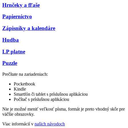
Hrnčeky a fľaše
Papiernictvo
Zápisníky a kalendáre
Hudba
LP platne
Puzzle
Prečítate na zariadeniach:
Pocketbook
Kindle
Smartfón či tablet s príslušnou aplikáciou
Počítač s príslušnou aplikáciou
Nie je možné meniť veľkosť písma, formát je preto vhodný skôr pre
väčšie obrazovky.
Viac informácií v
našich návodoch