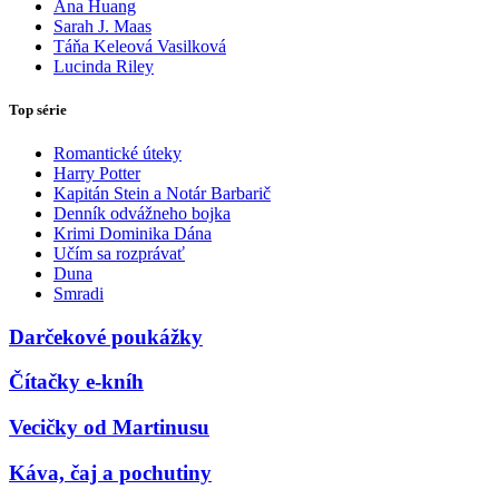
Ana Huang
Sarah J. Maas
Táňa Keleová Vasilková
Lucinda Riley
Top série
Romantické úteky
Harry Potter
Kapitán Stein a Notár Barbarič
Denník odvážneho bojka
Krimi Dominika Dána
Učím sa rozprávať
Duna
Smradi
Darčekové poukážky
Čítačky e-kníh
Vecičky od Martinusu
Káva, čaj a pochutiny