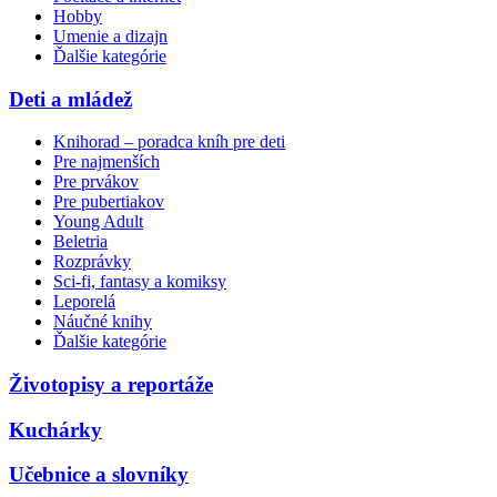
Hobby
Umenie a dizajn
Ďalšie kategórie
Deti a mládež
Knihorad – poradca kníh pre deti
Pre najmenších
Pre prvákov
Pre pubertiakov
Young Adult
Beletria
Rozprávky
Sci-fi, fantasy a komiksy
Leporelá
Náučné knihy
Ďalšie kategórie
Životopisy a reportáže
Kuchárky
Učebnice a slovníky