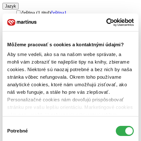
Jazyk
čeština (1 titul)
čeština
1
Téma
e-shopy (1 titul)
e-shopy
1
SEO (1 titul)
SEO
1
Môžeme pracovať s cookies a kontaktnými údajmi?
Pre koho
Aby sme vedeli, ako sa na našom webe správate, a
pre začiatočníkov (1 titul)
pre začiatočníkov
1
mohli vám zobraziť tie najlepšie tipy na knihy, zbierame
Vydavateľstvo
cookies. Niektoré sú naozaj potrebné a bez nich by naša
Collabim (1 titul)
Collabim
1
stránka vôbec nefungovala. Okrem toho používame
Väzba
analytické cookies, ktoré nám umožňujú zisťovať, ako
brožovaná väzba (1 titul)
brožovaná väzba
1
náš web funguje, a stále ho pre vás zlepšovať.
Personalizačné cookies nám dovoľujú prispôsobovať
Zúžiť výber
stránku pre vašu lepšiu orientáciu. Marketingové cookies
Zoradiť
nám zas umožňujú zobrazenie relevantnej reklamy.
Niektoré údaje zdieľame aj s tretími stranami. Veľmi by
Výber
nám pomohlo, keby sme mohli používať všetky tieto
Potrebné
súhlasu
cookies. Ďakujeme!