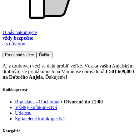
U nás nakupujete
vždy bezpečne
a s dôverou
Predchádzajúce
Ďalšie
Aj z drobných vecí sa dajú urobiť veľké. Vďaka vašim Anjelským
drobným ste pri nákupoch na Martinuse darovali už
1 501 609,00 €
na Dobrého Anjela
. Ďakujeme!
Kníhkupectvá
Bratislava - Obchodná
• Otvorené do 21:00
Všetky kníhkupectvá
Udalosti
Spriatelené kníhkupectvá
Kategórie