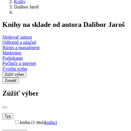
Knihy
Dalibor Jaroš
Knihy na sklade od autora Dalibor Jaroš
Sledovať autora
Odborné a náučné
Biznis a manažment
Marketing
Podnikanie
Počítače a internet
Tvorba webu
Zúžiť výber
Zoradiť
Zúžiť výber
Typ
kniha (1 titul)
kniha
1