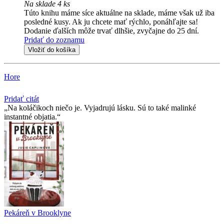
Na sklade 4 ks
Túto knihu máme síce aktuálne na sklade, máme však už iba
posledné kusy. Ak ju chcete mať rýchlo, ponáhľajte sa!
Dodanie ďalších môže trvať dlhšie, zvyčajne do 25 dní.
Pridať do zoznamu
Vložiť do košíka
Hore
Pridať citát
Na koláčikoch niečo je. Vyjadrujú lásku. Sú to také malinké
instantné objatia.
Pekáreň v Brooklyne