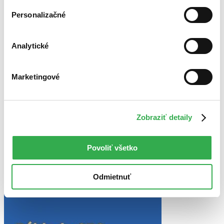
Bestsellery
Personalizačné
Top hodnotené
Novinky
Najdrahšie
Najlacnejšie
Analytické
Najvyššia zľava
Marketingové
Použité filtre
Zrušiť filtre
na sklade
Zobraziť detaily
Povoliť všetko
Odmietnuť