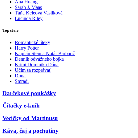
Ana Huang
Sarah J. Maas
Táňa Keleová Vasilková
Lucinda Riley
Top série
Romantické úteky
Harry Potter
Kapitán Stein a Notár Barbarič
Denník odvážneho bojka
Krimi Dominika Dána
Učím sa rozprávať
Duna
Smradi
Darčekové poukážky
Čítačky e-kníh
Vecičky od Martinusu
Káva, čaj a pochutiny