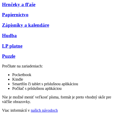
Hrnčeky a fľaše
Papiernictvo
Zápisníky a kalendáre
Hudba
LP platne
Puzzle
Prečítate na zariadeniach:
Pocketbook
Kindle
Smartfón či tablet s príslušnou aplikáciou
Počítač s príslušnou aplikáciou
Nie je možné meniť veľkosť písma, formát je preto vhodný skôr pre
väčšie obrazovky.
Viac informácií v
našich návodoch