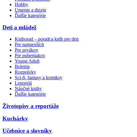
Hobby
Umenie a dizajn
Ďalšie kategórie
Deti a mládež
Knihorad – poradca kníh pre deti
Pre najmenších
Pre prvákov
Pre pubertiakov
Young Adult
Beletria
Rozprávky
Sci-fi, fantasy a komiksy
Leporelá
Náučné knihy
Ďalšie kategórie
Životopisy a reportáže
Kuchárky
Učebnice a slovníky