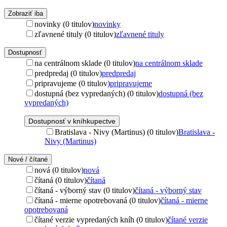
Zobraziť iba
novinky (0 titulov)
novinky
zľavnené tituly (0 titulov)
zľavnené tituly
Dostupnosť
na centrálnom sklade (0 titulov)
na centrálnom sklade
predpredaj (0 titulov)
predpredaj
pripravujeme (0 titulov)
pripravujeme
dostupná (bez vypredaných) (0 titulov)
dostupná (bez
vypredaných)
Dostupnosť v kníhkupectve
Bratislava - Nivy (Martinus) (0 titulov)
Bratislava -
Nivy (Martinus)
Nové / čítané
nová (0 titulov)
nová
čítaná (0 titulov)
čítaná
čítaná - výborný stav (0 titulov)
čítaná - výborný stav
čítaná - mierne opotrebovaná (0 titulov)
čítaná - mierne
opotrebovaná
čítané verzie vypredaných kníh (0 titulov)
čítané verzie