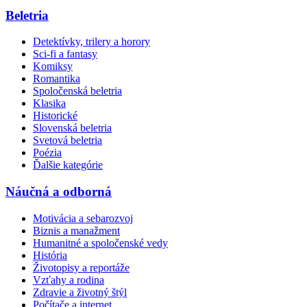
Beletria
Detektívky, trilery a horory
Sci-fi a fantasy
Komiksy
Romantika
Spoločenská beletria
Klasika
Historické
Slovenská beletria
Svetová beletria
Poézia
Ďalšie kategórie
Náučná a odborná
Motivácia a sebarozvoj
Biznis a manažment
Humanitné a spoločenské vedy
História
Životopisy a reportáže
Vzťahy a rodina
Zdravie a životný štýl
Počítače a internet