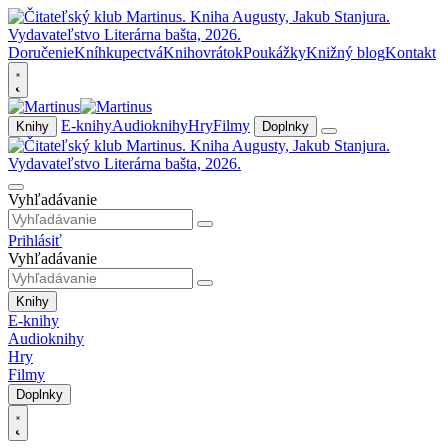
Doručenie
Kníhkupectvá
Knihovrátok
Poukážky
Knižný blog
Kontakt
E-knihy
Audioknihy
Hry
Filmy
Knihy
Doplnky
Vyhľadávanie
Prihlásiť
Vyhľadávanie
Knihy
E-knihy
Audioknihy
Hry
Filmy
Doplnky