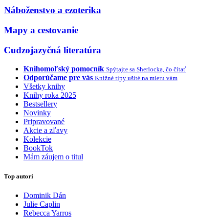
Náboženstvo a ezoterika
Mapy a cestovanie
Cudzojazyčná literatúra
Knihomoľský pomocník
Spýtajte sa Sherlocka, čo čítať
Odporúčame pre vás
Knižné tipy ušité na mieru vám
Všetky knihy
Knihy roka 2025
Bestsellery
Novinky
Pripravované
Akcie a zľavy
Kolekcie
BookTok
Mám záujem o titul
Top autori
Dominik Dán
Julie Caplin
Rebecca Yarros