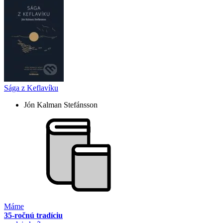
Sága z Keflavíku
Jón Kalman Stefánsson
Máme
35-ročnú tradíciu