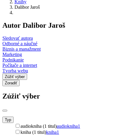
Knihy
Dalibor Jaroš
Autor Dalibor Jaroš
Sledovať autora
Odborné a náučné
Biznis a manažment
Marketing
Podnikanie
Počítače a internet
Tvorba webu
Zúžiť výber
Zoradiť
Zúžiť výber
Typ
audiokniha (1 titul)
audiokniha
1
kniha (1 titul)
kniha
1