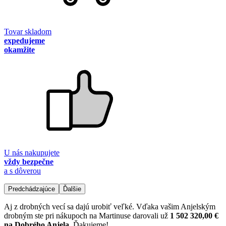
Tovar skladom
expedujeme
okamžite
U nás nakupujete
vždy bezpečne
a s dôverou
Predchádzajúce
Ďalšie
Aj z drobných vecí sa dajú urobiť veľké. Vďaka vašim Anjelským
drobným ste pri nákupoch na Martinuse darovali už
1 502 320,00 €
na Dobrého Anjela
. Ďakujeme!