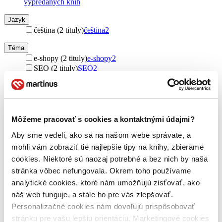
vypredaných kníh
Jazyk
čeština (2 tituly)
čeština
2
Téma
e-shopy (2 tituly)
e-shopy
2
SEO (2 tituly)
SEO
2
Pre koho
pre začiatočníkov (2 tituly)
pre začiatočníkov
2
Vydavateľstvo
Môžeme pracovať s cookies a kontaktnými údajmi?
Collabim (2 tituly)
Collabim
2
Aby sme vedeli, ako sa na našom webe správate, a
Väzba
mohli vám zobraziť tie najlepšie tipy na knihy, zbierame
brožovaná väzba (1 titul)
brožovaná väzba
1
cookies. Niektoré sú naozaj potrebné a bez nich by naša
stránka vôbec nefungovala. Okrem toho používame
Formát
Audiokniha: MP3 (1 titul)
Audiokniha: MP3
1
analytické cookies, ktoré nám umožňujú zisťovať, ako
náš web funguje, a stále ho pre vás zlepšovať.
Zúžiť výber
Personalizačné cookies nám dovoľujú prispôsobovať
Zoradiť
stránku pre vašu lepšiu orientáciu. Marketingové cookies