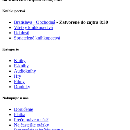
Kníhkupectvá
Bratislava - Obchodná
• Zatvorené do zajtra 8:30
Všetky kníhkupectvá
Udalosti
Spriatelené kníhkupectvá
Kategórie
Knihy
E-knihy
Audioknihy
Hry
Filmy
Doplnky
Nakupujte u nás
Doručenie
Platba
Prečo práve u nás?
Najčastejšie otázky