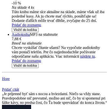
-10 %
Na sklade 4 ks
Túto knihu máme síce aktuálne na sklade, máme však už iba
posledné kusy. Ak ju chcete mať rýchlo, ponáhľajte sa!
Dodanie ďalších môže trvať dlhšie, zvyčajne do 25 dní.
Pridať do zoznamu
Vložiť do košíka
Audiokniha
MP3 na stiahnutie
7,88 €
Ihneď na stiahnutie
Chcete vyskúšať čítanie ušami? Na vypočutie audioknihy
vám postačí telefón. Pre čo najjednoduchšie počúvanie
odporúčame našu aplikáciu. Viac informácii
nájdete tu
.
Pridať do zoznamu
Vložiť do košíka
Hore
Pridať citát
Je príjemné byť sám s nocou a hviezdami. Niečo sa vždy stane.
Pravdepodobne nič prevratné, možno ani nič, čo by si spomenul pri
šálke kávy, no predsa čosi, čo Ťa bude sprevádzať do konca života.