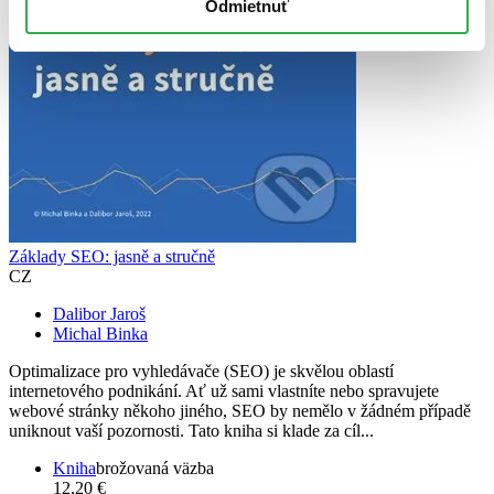
Odmietnuť
Základy SEO: jasně a stručně
CZ
Dalibor Jaroš
Michal Binka
Optimalizace pro vyhledávače (SEO) je skvělou oblastí
internetového podnikání. Ať už sami vlastníte nebo spravujete
webové stránky někoho jiného, SEO by nemělo v žádném případě
uniknout vaší pozornosti. Tato kniha si klade za cíl...
Kniha
brožovaná väzba
12,20 €