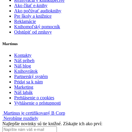
Rezervácia v kníhkupectve
Ako čítať e-knihy
Ako počúvať audioknihy
Pre školy a knižnice
Reklamácie
Knihomoľský pomocník
Odstúpiť od zmluvy
Martinus
Kontakty
Náš príbeh
Náš blog
Knihovrátok
Partnerský systém
Pridaj sa k nám
Marketing
Náš labák
Prehlásenie o cookies
Vyhlásenie o prístupnosti
Martinus je certifikovaný B Corp
Nerobíme rozdiely
Najlepšie novinky sú tie knižné. Získajte ich ako prví: