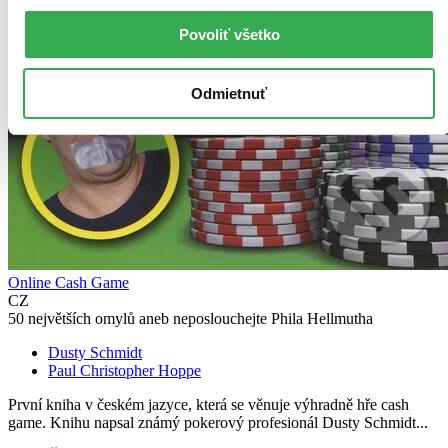
Povoliť všetko
Odmietnuť
Online Cash Game
CZ
50 největších omylů aneb neposlouchejte Phila Hellmutha
Dusty Schmidt
Paul Christopher Hoppe
První kniha v českém jazyce, která se věnuje výhradně hře cash
game. Knihu napsal známý pokerový profesionál Dusty Schmidt...