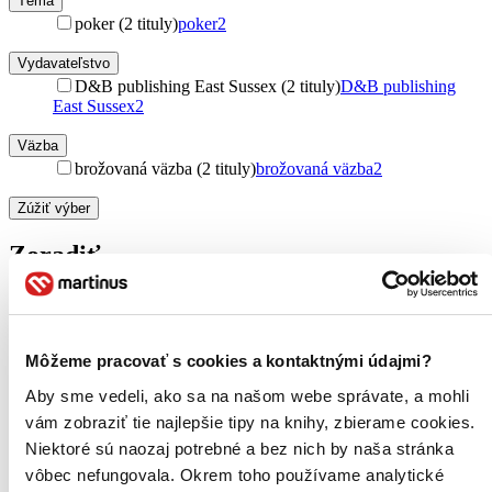
Téma
poker (2 tituly)
poker
2
Vydavateľstvo
D&B publishing East Sussex (2 tituly)
D&B publishing
East Sussex
2
Väzba
brožovaná väzba (2 tituly)
brožovaná väzba
2
Zúžiť výber
Zoradiť
Bestsellery
Môžeme pracovať s cookies a kontaktnými údajmi?
Top hodnotené
Aby sme vedeli, ako sa na našom webe správate, a mohli
Novinky
Najdrahšie
vám zobraziť tie najlepšie tipy na knihy, zbierame cookies.
Najlacnejšie
Niektoré sú naozaj potrebné a bez nich by naša stránka
Najvyššia zľava
vôbec nefungovala. Okrem toho používame analytické