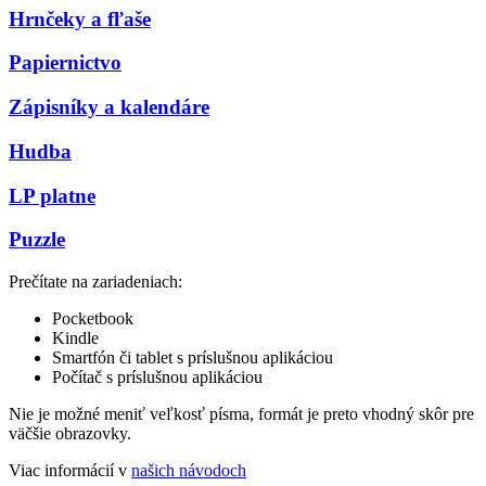
Hrnčeky a fľaše
Papiernictvo
Zápisníky a kalendáre
Hudba
LP platne
Puzzle
Prečítate na zariadeniach:
Pocketbook
Kindle
Smartfón či tablet s príslušnou aplikáciou
Počítač s príslušnou aplikáciou
Nie je možné meniť veľkosť písma, formát je preto vhodný skôr pre
väčšie obrazovky.
Viac informácií v
našich návodoch