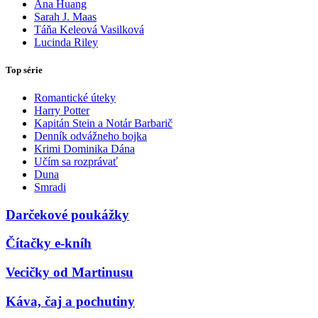
Ana Huang
Sarah J. Maas
Táňa Keleová Vasilková
Lucinda Riley
Top série
Romantické úteky
Harry Potter
Kapitán Stein a Notár Barbarič
Denník odvážneho bojka
Krimi Dominika Dána
Učím sa rozprávať
Duna
Smradi
Darčekové poukážky
Čítačky e-kníh
Vecičky od Martinusu
Káva, čaj a pochutiny