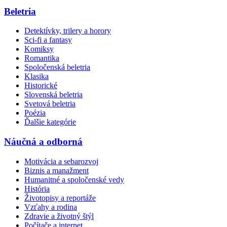
Beletria
Detektívky, trilery a horory
Sci-fi a fantasy
Komiksy
Romantika
Spoločenská beletria
Klasika
Historické
Slovenská beletria
Svetová beletria
Poézia
Ďalšie kategórie
Náučná a odborná
Motivácia a sebarozvoj
Biznis a manažment
Humanitné a spoločenské vedy
História
Životopisy a reportáže
Vzťahy a rodina
Zdravie a životný štýl
Počítače a internet