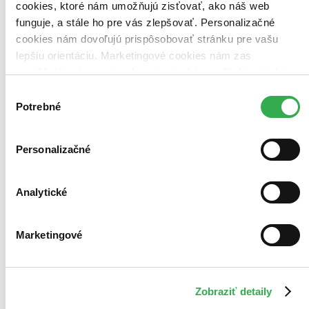
cookies, ktoré nám umožňujú zisťovať, ako náš web
Použité filtre
funguje, a stále ho pre vás zlepšovať. Personalizačné
Zrušiť filtre
cookies nám dovoľujú prispôsobovať stránku pre vašu
Knihy
lepšiu orientáciu. Marketingové cookies nám zas
umožňujú zobrazenie relevantnej reklamy. Niektoré údaje
zdieľame aj s tretími stranami. Veľmi by nám pomohlo,
Výber
keby sme mohli používať všetky tieto cookies. Ďakujeme!
Potrebné
súhlasu
Personalizačné
Analytické
Marketingové
Zobraziť detaily