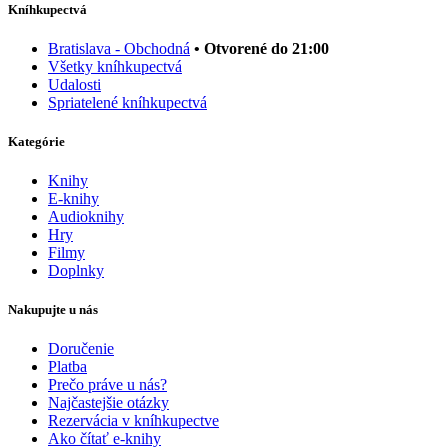
Kníhkupectvá
Bratislava - Obchodná
• Otvorené do 21:00
Všetky kníhkupectvá
Udalosti
Spriatelené kníhkupectvá
Kategórie
Knihy
E-knihy
Audioknihy
Hry
Filmy
Doplnky
Nakupujte u nás
Doručenie
Platba
Prečo práve u nás?
Najčastejšie otázky
Rezervácia v kníhkupectve
Ako čítať e-knihy