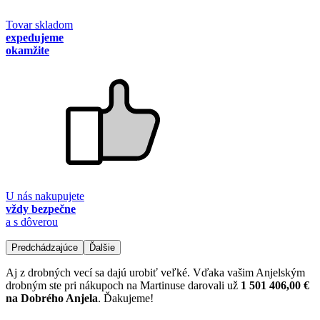
Tovar skladom
expedujeme
okamžite
U nás nakupujete
vždy bezpečne
a s dôverou
Predchádzajúce
Ďalšie
Aj z drobných vecí sa dajú urobiť veľké. Vďaka vašim Anjelským
drobným ste pri nákupoch na Martinuse darovali už
1 501 406,00 €
na Dobrého Anjela
. Ďakujeme!