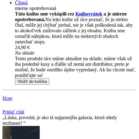
Čítaná
mierne opotrebovaná
Túto knihu sme vykúpili cez
Knihovrátok
a je mierne
opotrebovaná.
Na tejto knihe už síce poznať, že ju niekto
čítal, môže jej chýbať prebal, nie je však poškodená tak, aby
to akokoľvek znižovalo zážitok z jej obsahu. Knihu sme
označili nálepkou, ktorá môže na niektorých obaloch
zanechať stopy.
24,90 €
Na sklade
Tento produkt síce máme aktuálne na sklade, máme však už
iba posledné kusy a ďalšie už nemá ani distribútor, preto je
možné, že bude onedlho úplne vypredaný. Ak ho chcete mať,
ponáhľajte sa!
Vložiť do košíka
Hore
Pridať citát
Láska, povedal, je ako tá najjasnejšia galaxia, ktorá nikdy
nezhasne!