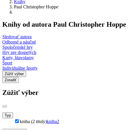
Knihy
Paul Christopher Hoppe
Knihy od autora Paul Christopher Hoppe
Sledovať autora
Odborné a náučné
Spoločenské hry
Hry pre dospelých
Karty, hlavolamy
Šport
Individuálne športy
Zúžiť výber
Zoradiť
Zúžiť výber
Typ
kniha (2 tituly)
kniha
2