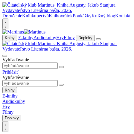
Doručenie
Kníhkupectvá
Knihovrátok
Poukážky
Knižný blog
Kontakt
E-knihy
Audioknihy
Hry
Filmy
Knihy
Doplnky
Vyhľadávanie
Prihlásiť
Vyhľadávanie
Knihy
E-knihy
Audioknihy
Hry
Filmy
Doplnky