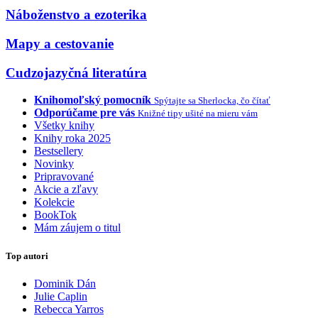
Náboženstvo a ezoterika
Mapy a cestovanie
Cudzojazyčná literatúra
Knihomoľský pomocník
Spýtajte sa Sherlocka, čo čítať
Odporúčame pre vás
Knižné tipy ušité na mieru vám
Všetky knihy
Knihy roka 2025
Bestsellery
Novinky
Pripravované
Akcie a zľavy
Kolekcie
BookTok
Mám záujem o titul
Top autori
Dominik Dán
Julie Caplin
Rebecca Yarros