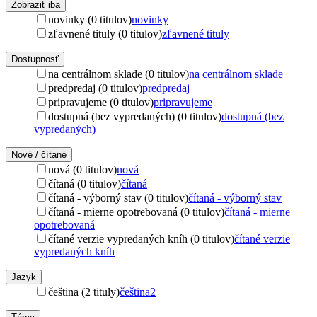
Zobraziť iba
novinky (0 titulov)
novinky
zľavnené tituly (0 titulov)
zľavnené tituly
Dostupnosť
na centrálnom sklade (0 titulov)
na centrálnom sklade
predpredaj (0 titulov)
predpredaj
pripravujeme (0 titulov)
pripravujeme
dostupná (bez vypredaných) (0 titulov)
dostupná (bez
vypredaných)
Nové / čítané
nová (0 titulov)
nová
čítaná (0 titulov)
čítaná
čítaná - výborný stav (0 titulov)
čítaná - výborný stav
čítaná - mierne opotrebovaná (0 titulov)
čítaná - mierne
opotrebovaná
čítané verzie vypredaných kníh (0 titulov)
čítané verzie
vypredaných kníh
Jazyk
čeština (2 tituly)
čeština
2