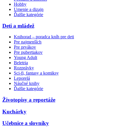
Hobby
Umenie a dizajn
Ďalšie kategórie
Deti a mládež
Knihorad – poradca kníh pre deti
Pre najmenších
Pre prvákov
Pre pubertiakov
Young Adult
Beletria
Rozprávky
Sci-fi, fantasy a komiksy
Leporelá
Náučné knihy
Ďalšie kategórie
Životopisy a reportáže
Kuchárky
Učebnice a slovníky