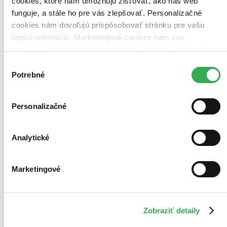
cookies, ktoré nám umožňujú zisťovať, ako náš web
Použité filtre
funguje, a stále ho pre vás zlepšovať. Personalizačné
Zrušiť filtre
cookies nám dovoľujú prispôsobovať stránku pre vašu
čítané - mierne opotrebované
lepšiu orientáciu. Marketingové cookies nám zas
umožňujú zobrazenie relevantnej reklamy. Niektoré údaje
zdieľame aj s tretími stranami. Veľmi by nám pomohlo,
Výber
keby sme mohli používať všetky tieto cookies. Ďakujeme!
Potrebné
súhlasu
Personalizačné
Analytické
Marketingové
Zobraziť detaily