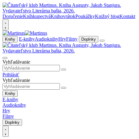
Doručenie
Kníhkupectvá
Knihovrátok
Poukážky
Knižný blog
Kontakt
E-knihy
Audioknihy
Hry
Filmy
Knihy
Doplnky
Vyhľadávanie
Prihlásiť
Vyhľadávanie
Knihy
E-knihy
Audioknihy
Hry
Filmy
Doplnky