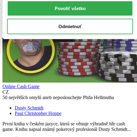
Povoliť všetko
Odmietnuť
Online Cash Game
CZ
50 největších omylů aneb neposlouchejte Phila Hellmutha
Dusty Schmidt
Paul Christopher Hoppe
První kniha v českém jazyce, která se věnuje výhradně hře cash
game. Knihu napsal známý pokerový profesionál Dusty Schmidt...