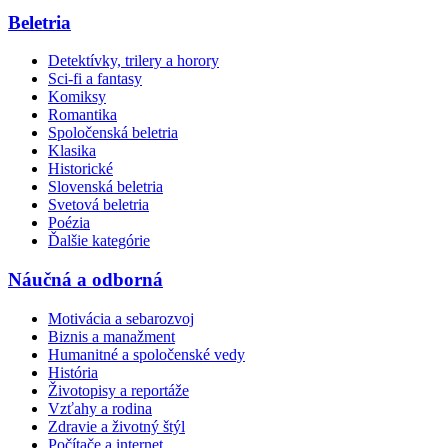
Beletria
Detektívky, trilery a horory
Sci-fi a fantasy
Komiksy
Romantika
Spoločenská beletria
Klasika
Historické
Slovenská beletria
Svetová beletria
Poézia
Ďalšie kategórie
Náučná a odborná
Motivácia a sebarozvoj
Biznis a manažment
Humanitné a spoločenské vedy
História
Životopisy a reportáže
Vzťahy a rodina
Zdravie a životný štýl
Počítače a internet