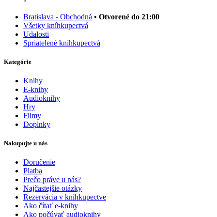
Bratislava - Obchodná
• Otvorené do 21:00
Všetky kníhkupectvá
Udalosti
Spriatelené kníhkupectvá
Kategórie
Knihy
E-knihy
Audioknihy
Hry
Filmy
Doplnky
Nakupujte u nás
Doručenie
Platba
Prečo práve u nás?
Najčastejšie otázky
Rezervácia v kníhkupectve
Ako čítať e-knihy
Ako počúvať audioknihy