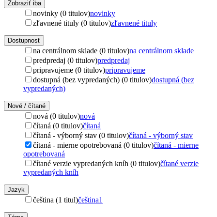
Zobraziť iba
novinky (0 titulov)
novinky
zľavnené tituly (0 titulov)
zľavnené tituly
Dostupnosť
na centrálnom sklade (0 titulov)
na centrálnom sklade
predpredaj (0 titulov)
predpredaj
pripravujeme (0 titulov)
pripravujeme
dostupná (bez vypredaných) (0 titulov)
dostupná (bez
vypredaných)
Nové / čítané
nová (0 titulov)
nová
čítaná (0 titulov)
čítaná
čítaná - výborný stav (0 titulov)
čítaná - výborný stav
čítaná - mierne opotrebovaná (0 titulov)
čítaná - mierne
opotrebovaná
čítané verzie vypredaných kníh (0 titulov)
čítané verzie
vypredaných kníh
Jazyk
čeština (1 titul)
čeština
1