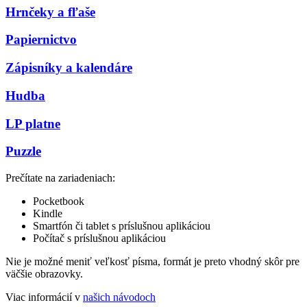
Hrnčeky a fľaše
Papiernictvo
Zápisníky a kalendáre
Hudba
LP platne
Puzzle
Prečítate na zariadeniach:
Pocketbook
Kindle
Smartfón či tablet s príslušnou aplikáciou
Počítač s príslušnou aplikáciou
Nie je možné meniť veľkosť písma, formát je preto vhodný skôr pre
väčšie obrazovky.
Viac informácií v
našich návodoch