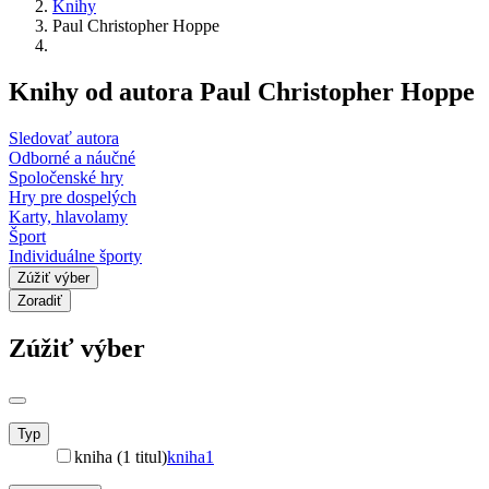
Knihy
Paul Christopher Hoppe
Knihy od autora Paul Christopher Hoppe
Sledovať autora
Odborné a náučné
Spoločenské hry
Hry pre dospelých
Karty, hlavolamy
Šport
Individuálne športy
Zúžiť výber
Zoradiť
Zúžiť výber
Typ
kniha (1 titul)
kniha
1