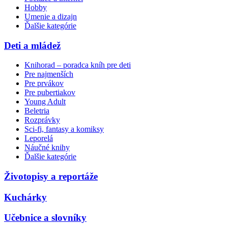
Hobby
Umenie a dizajn
Ďalšie kategórie
Deti a mládež
Knihorad – poradca kníh pre deti
Pre najmenších
Pre prvákov
Pre pubertiakov
Young Adult
Beletria
Rozprávky
Sci-fi, fantasy a komiksy
Leporelá
Náučné knihy
Ďalšie kategórie
Životopisy a reportáže
Kuchárky
Učebnice a slovníky