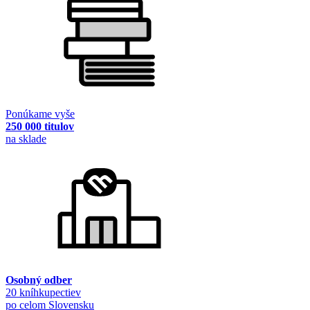
Ponúkame vyše
250 000 titulov
na sklade
Osobný odber
20 kníhkupectiev
po celom Slovensku