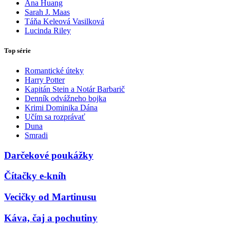
Ana Huang
Sarah J. Maas
Táňa Keleová Vasilková
Lucinda Riley
Top série
Romantické úteky
Harry Potter
Kapitán Stein a Notár Barbarič
Denník odvážneho bojka
Krimi Dominika Dána
Učím sa rozprávať
Duna
Smradi
Darčekové poukážky
Čítačky e-kníh
Vecičky od Martinusu
Káva, čaj a pochutiny