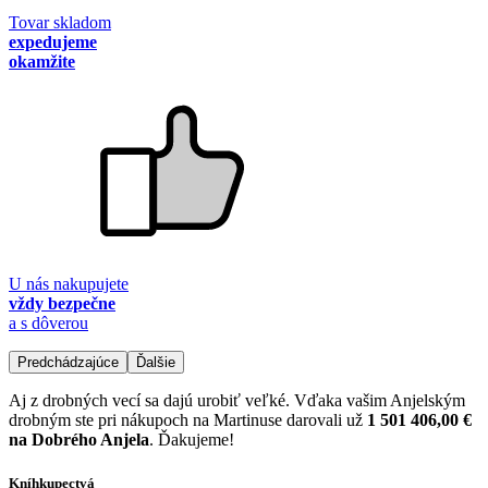
Tovar skladom
expedujeme
okamžite
U nás nakupujete
vždy bezpečne
a s dôverou
Predchádzajúce
Ďalšie
Aj z drobných vecí sa dajú urobiť veľké. Vďaka vašim Anjelským
drobným ste pri nákupoch na Martinuse darovali už
1 501 406,00 €
na Dobrého Anjela
. Ďakujeme!
Kníhkupectvá