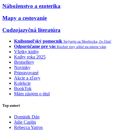
Náboženstvo a ezoterika
Mapy a cestovanie
Cudzojazyčná literatúra
Knihomoľský pomocník
Spýtajte sa Sherlocka, čo čítať
Odporúčame pre vás
Knižné tipy ušité na mieru vám
Všetky knihy
Knihy roka 2025
Bestsellery
Novinky
Pripravované
Akcie a zľavy
Kolekcie
BookTok
Mám záujem o titul
Top autori
Dominik Dán
Julie Caplin
Rebecca Yarros