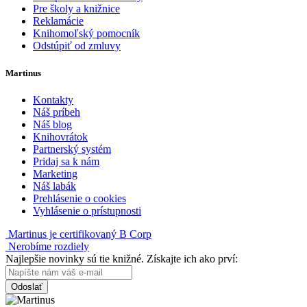
Pre školy a knižnice
Reklamácie
Knihomoľský pomocník
Odstúpiť od zmluvy
Martinus
Kontakty
Náš príbeh
Náš blog
Knihovrátok
Partnerský systém
Pridaj sa k nám
Marketing
Náš labák
Prehlásenie o cookies
Vyhlásenie o prístupnosti
Martinus je certifikovaný B Corp
Nerobíme rozdiely
Najlepšie novinky sú tie knižné. Získajte ich ako prví:
Odoslať