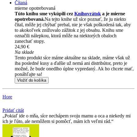
Čítaná
mierne opotrebovaná
Túto knihu sme vykúpili cez
Knihovrátok
a je mierne
opotrebovaná.
Na tejto knihe už síce poznať, že ju niekto
čítal, môže jej chýbať prebal, nie je však poškodená tak, aby
to akokoľvek znižovalo zážitok z jej obsahu. Knihu sme
označili nálepkou, ktorá môže na niektorých obaloch
zanechať stopy.
24,90 €
Na sklade
Tento produkt síce máme aktuálne na sklade, máme však už
iba posledné kusy a ďalšie už nemá ani distribútor, preto je
možné, že bude onedlho úplne vypredaný. Ak ho chcete mať,
ponáhľajte sa!
Vložiť do košíka
Hore
Pridať citát
Pokiaľ ide o mňa, síce nechápem svoju mamu a oca a niekedy mi
ich je ľúto, ale nemôžem si pomôcť, mám ich veľmi rád.