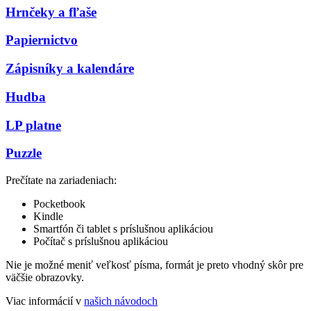
Hrnčeky a fľaše
Papiernictvo
Zápisníky a kalendáre
Hudba
LP platne
Puzzle
Prečítate na zariadeniach:
Pocketbook
Kindle
Smartfón či tablet s príslušnou aplikáciou
Počítač s príslušnou aplikáciou
Nie je možné meniť veľkosť písma, formát je preto vhodný skôr pre
väčšie obrazovky.
Viac informácií v
našich návodoch