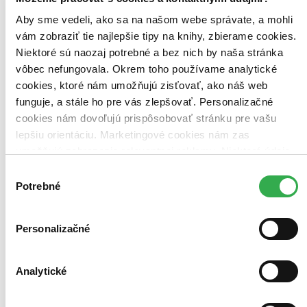
Top hodnotené
Novinky
Aby sme vedeli, ako sa na našom webe správate, a mohli
Najdrahšie
vám zobraziť tie najlepšie tipy na knihy, zbierame cookies.
Najlacnejšie
Najvyššia zľava
Niektoré sú naozaj potrebné a bez nich by naša stránka
vôbec nefungovala. Okrem toho používame analytické
cookies, ktoré nám umožňujú zisťovať, ako náš web
Použité filtre
Zrušiť filtre
funguje, a stále ho pre vás zlepšovať. Personalizačné
Autor Paul Christopher Hoppe
cookies nám dovoľujú prispôsobovať stránku pre vašu
lepšiu orientáciu. Marketingové cookies nám zas
umožňujú zobrazenie relevantnej reklamy. Niektoré údaje
zdieľame aj s tretími stranami. Veľmi by nám pomohlo,
Výber
keby sme mohli používať všetky tieto cookies. Ďakujeme!
Potrebné
súhlasu
Personalizačné
Analytické