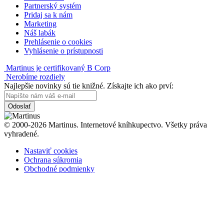
Partnerský systém
Pridaj sa k nám
Marketing
Náš labák
Prehlásenie o cookies
Vyhlásenie o prístupnosti
Martinus je certifikovaný B Corp
Nerobíme rozdiely
Najlepšie novinky sú tie knižné. Získajte ich ako prví:
Odoslať
© 2000-2026 Martinus. Internetové kníhkupectvo. Všetky práva
vyhradené.
Nastaviť cookies
Ochrana súkromia
Obchodné podmienky