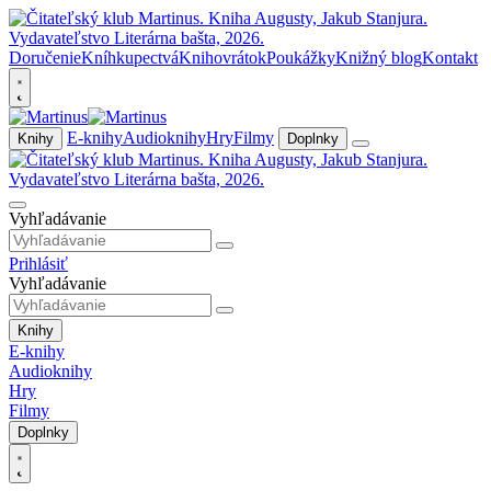
Doručenie
Kníhkupectvá
Knihovrátok
Poukážky
Knižný blog
Kontakt
E-knihy
Audioknihy
Hry
Filmy
Knihy
Doplnky
Vyhľadávanie
Prihlásiť
Vyhľadávanie
Knihy
E-knihy
Audioknihy
Hry
Filmy
Doplnky