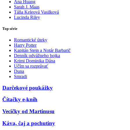
Ana Huang
Sarah J. Maas
Táňa Keleová Vasilková
Lucinda Riley
Top série
Romantické úteky
Harry Potter
Kapitán Stein a Notár Barbarič
Denník odvážneho bojka
Krimi Dominika Dána
Učím sa rozprávať
Duna
Smradi
Darčekové poukážky
Čítačky e-kníh
Vecičky od Martinusu
Káva, čaj a pochutiny