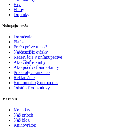
Hry
Filmy
Doplnky
Nakupujte u nás
Doručenie
Platba
Prečo práve u nás?
Najčastejšie otázky
Rezervácia v kníhkupectve
Ako čítať e-knihy
Ako počúvať audioknihy
Pre školy a knižnice
Reklamácie
Knihomoľský pomocník
Odstúpiť od zmluvy
Martinus
Kontakty
Náš príbeh
Náš blog
Knihovrátok