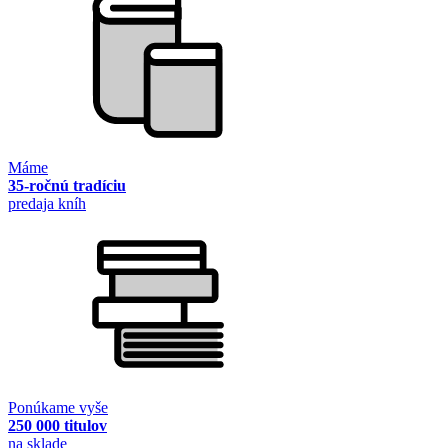
Máme
35-ročnú tradíciu
predaja kníh
Ponúkame vyše
250 000 titulov
na sklade