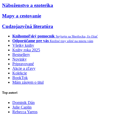
Náboženstvo a ezoterika
Mapy a cestovanie
Cudzojazyčná literatúra
Knihomoľský pomocník
Spýtajte sa Sherlocka, čo čítať
Odporúčame pre vás
Knižné tipy ušité na mieru vám
Všetky knihy
Knihy roka 2025
Bestsellery
Novinky
Pripravované
Akcie a zľavy
Kolekcie
BookTok
Mám záujem o titul
Top autori
Dominik Dán
Julie Caplin
Rebecca Yarros