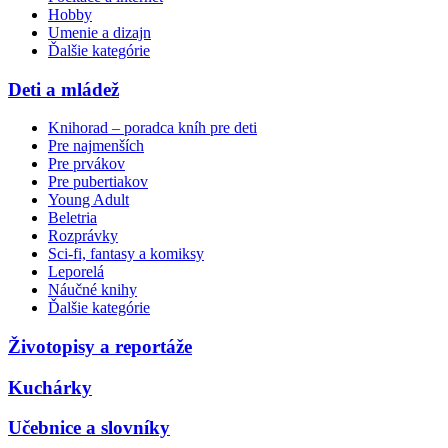
Hobby
Umenie a dizajn
Ďalšie kategórie
Deti a mládež
Knihorad – poradca kníh pre deti
Pre najmenších
Pre prvákov
Pre pubertiakov
Young Adult
Beletria
Rozprávky
Sci-fi, fantasy a komiksy
Leporelá
Náučné knihy
Ďalšie kategórie
Životopisy a reportáže
Kuchárky
Učebnice a slovníky