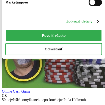
Marketingové
Zobraziť detaily
Povoliť všetko
Odmietnuť
Online Cash Game
CZ
50 největších omylů aneb neposlouchejte Phila Hellmutha