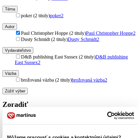
Téma
poker (2 tituly)
poker
2
Autor
Paul Christopher Hoppe (2 tituly)
Paul Christopher Hoppe
2
Dusty Schmidt (2 tituly)
Dusty Schmidt
2
Vydavateľstvo
D&B publishing East Sussex (2 tituly)
D&B publishing
East Sussex
2
Väzba
brožovaná väzba (2 tituly)
brožovaná väzba
2
Zúžiť výber
Zoradiť
Bestsellery
Môžeme pracovať s cookies a kontaktnými údajmi?