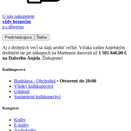
U nás nakupujete
vždy bezpečne
a s dôverou
Predchádzajúce
Ďalšie
Aj z drobných vecí sa dajú urobiť veľké. Vďaka vašim Anjelským
drobným ste pri nákupoch na Martinuse darovali už
1 501 846,00 €
na Dobrého Anjela
. Ďakujeme!
Kníhkupectvá
Bratislava - Obchodná
• Otvorené do 20:00
Všetky kníhkupectvá
Udalosti
Spriatelené kníhkupectvá
Kategórie
Knihy
E-knihy
Audioknihy