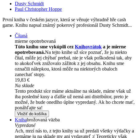
Dusty Schmidt
Paul Christopher Hoppe
První kniha v českém jazyce, která se věnuje výhradně hře cash
game. Knihu napsal známý pokerový profesionál Dusty Schmidt...
Čítaná
mierne opotrebovaná
Túto knihu sme vykúpili cez
Knihovrátok
a je mierne
opotrebovaná.
Na tejto knihe už síce poznať, že ju niekto
čítal, môže jej chýbať prebal, nie je však poškodená tak, aby
to akokoľvek znižovalo zážitok z jej obsahu. Knihu sme
označili nálepkou, ktorá môže na niektorých obaloch
zanechať stopy.
19,83 €
Na sklade
Tento produkt síce máme aktuálne na sklade, máme však už
iba posledné kusy a ďalšie už nemá ani distribútor, preto je
možné, že bude onedlho úplne vypredaný. Ak ho chcete mať,
ponáhľajte sa!
Vložiť do košíka
Kniha
brožovaná väzba
Vypredané
Ach, mrzí nás to, z tejto knihy sa už predali všetky výtlačky a
nemáme ju na sklade my ani vydavateľ :( Teoreticky však