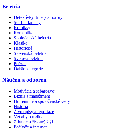
Beletria
Detektívky, trilery a horory
Sci-fi a fantasy
Komiksy
Romantika
Spoločenská beletria
Klasika
Historické
Slovenská beletria
Svetová beletria
Poézia
Ďalšie kategórie
Náučná a odborná
Motivácia a sebarozvoj
Biznis a manažment
Humanitné a spoločenské vedy
História
Životopisy a reportáže
Vzťahy a rodina
Zdravie a životný štýl
Počítače a internet