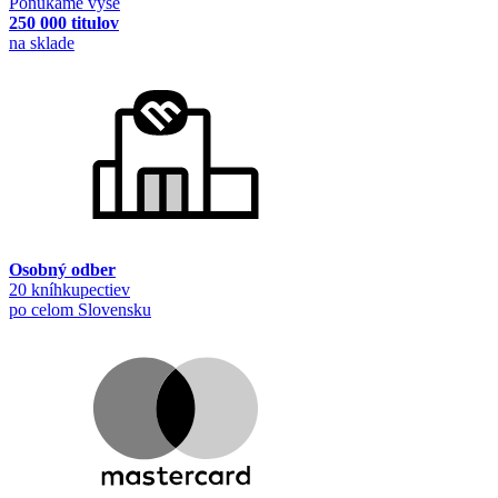
Ponúkame vyše
250 000 titulov
na sklade
Osobný odber
20 kníhkupectiev
po celom Slovensku