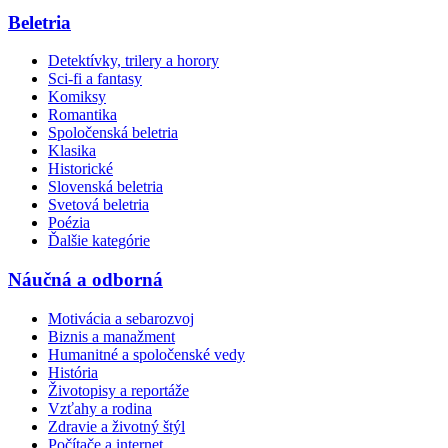
Beletria
Detektívky, trilery a horory
Sci-fi a fantasy
Komiksy
Romantika
Spoločenská beletria
Klasika
Historické
Slovenská beletria
Svetová beletria
Poézia
Ďalšie kategórie
Náučná a odborná
Motivácia a sebarozvoj
Biznis a manažment
Humanitné a spoločenské vedy
História
Životopisy a reportáže
Vzťahy a rodina
Zdravie a životný štýl
Počítače a internet