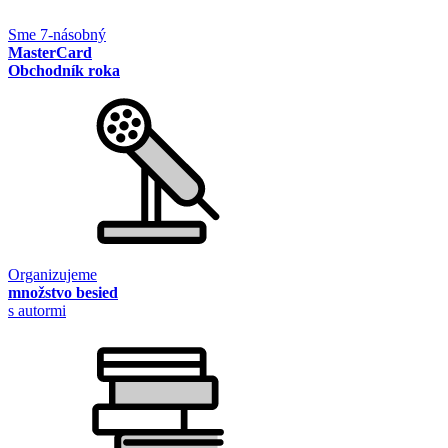
Sme 7-násobný
MasterCard
Obchodník roka
Organizujeme
množstvo besied
s autormi