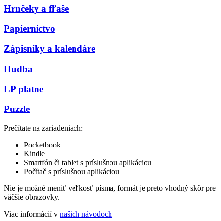
Hrnčeky a fľaše
Papiernictvo
Zápisníky a kalendáre
Hudba
LP platne
Puzzle
Prečítate na zariadeniach:
Pocketbook
Kindle
Smartfón či tablet s príslušnou aplikáciou
Počítač s príslušnou aplikáciou
Nie je možné meniť veľkosť písma, formát je preto vhodný skôr pre
väčšie obrazovky.
Viac informácií v
našich návodoch