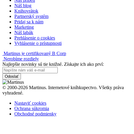
Náš príbeh
Náš blog
Knihovrátok
Partnerský systém
Pridaj sa k nám
Marketing
Náš labák
Prehlásenie o cookies
Vyhlásenie o prístupnosti
Martinus je certifikovaný B Corp
Nerobíme rozdiely
Najlepšie novinky sú tie knižné. Získajte ich ako prví:
Odoslať
© 2000-2026 Martinus. Internetové kníhkupectvo. Všetky práva
vyhradené.
Nastaviť cookies
Ochrana súkromia
Obchodné podmienky