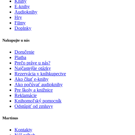
Knihy
E-knihy
Audioknihy
Hry
Filmy
Doplnky
Nakupujte u nás
Doručenie
Platba
Prečo práve u nás?
Najčastejšie otázky
Rezervácia v kníhkupectve
Ako čítať e-knihy
Ako počúvať audioknihy
Pre školy a knižnice
Reklamácie
Knihomoľský pomocník
Odstúpiť od zmluvy
Martinus
Kontakty