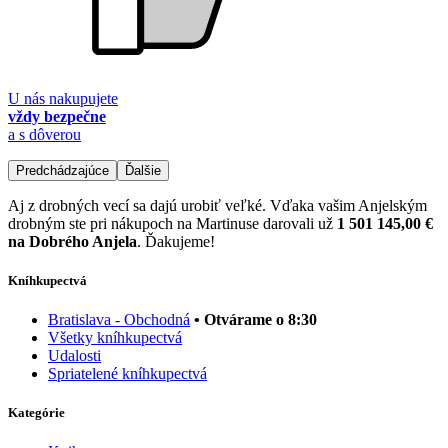
U nás nakupujete
vždy bezpečne
a s dôverou
Predchádzajúce
Ďalšie
Aj z drobných vecí sa dajú urobiť veľké. Vďaka vašim Anjelským
drobným ste pri nákupoch na Martinuse darovali už
1 501 145,00 €
na Dobrého Anjela
. Ďakujeme!
Kníhkupectvá
Bratislava - Obchodná
• Otvárame o 8:30
Všetky kníhkupectvá
Udalosti
Spriatelené kníhkupectvá
Kategórie