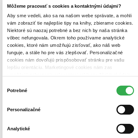
Bestsellery
Môžeme pracovať s cookies a kontaktnými údajmi?
Top hodnotené
Novinky
Aby sme vedeli, ako sa na našom webe správate, a mohli
Najdrahšie
vám zobraziť tie najlepšie tipy na knihy, zbierame cookies.
Najlacnejšie
Niektoré sú naozaj potrebné a bez nich by naša stránka
Najvyššia zľava
vôbec nefungovala. Okrem toho používame analytické
cookies, ktoré nám umožňujú zisťovať, ako náš web
Použité filtre
funguje, a stále ho pre vás zlepšovať. Personalizačné
Zrušiť filtre
Autor Paul Christopher Hoppe
S brožovanou väzbou
cookies nám dovoľujú prispôsobovať stránku pre vašu
lepšiu orientáciu. Marketingové cookies nám zas
umožňujú zobrazenie relevantnej reklamy. Niektoré údaje
zdieľame aj s tretími stranami. Veľmi by nám pomohlo,
Výber
keby sme mohli používať všetky tieto cookies. Ďakujeme!
Potrebné
súhlasu
Personalizačné
Analytické