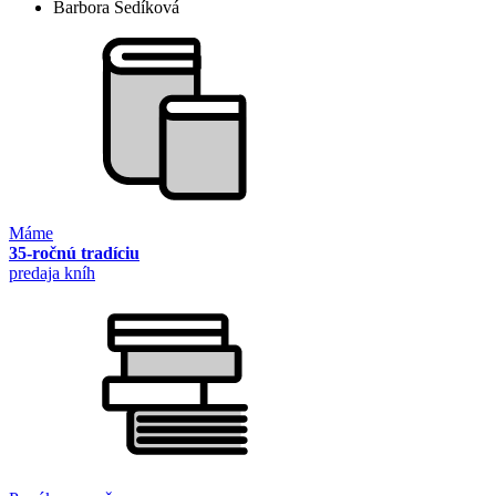
Barbora Šedíková
Máme
35-ročnú tradíciu
predaja kníh