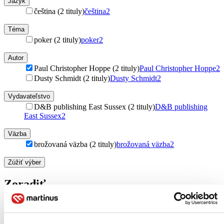
Jazyk
čeština (2 tituly)
čeština
2
Téma
poker (2 tituly)
poker
2
Autor
Paul Christopher Hoppe (2 tituly)
Paul Christopher Hoppe
2
Dusty Schmidt (2 tituly)
Dusty Schmidt
2
Vydavateľstvo
D&B publishing East Sussex (2 tituly)
D&B publishing
East Sussex
2
Väzba
brožovaná väzba (2 tituly)
brožovaná väzba
2
Zúžiť výber
Zoradiť