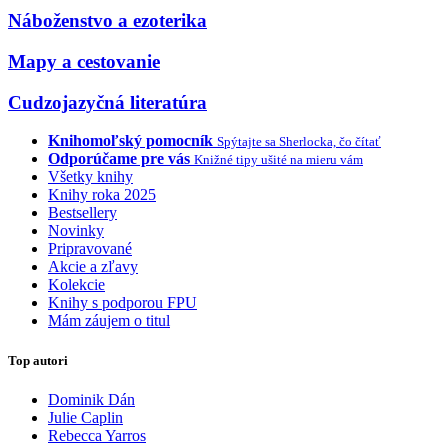
Náboženstvo a ezoterika
Mapy a cestovanie
Cudzojazyčná literatúra
Knihomoľský pomocník
Spýtajte sa Sherlocka, čo čítať
Odporúčame pre vás
Knižné tipy ušité na mieru vám
Všetky knihy
Knihy roka 2025
Bestsellery
Novinky
Pripravované
Akcie a zľavy
Kolekcie
Knihy s podporou FPU
Mám záujem o titul
Top autori
Dominik Dán
Julie Caplin
Rebecca Yarros