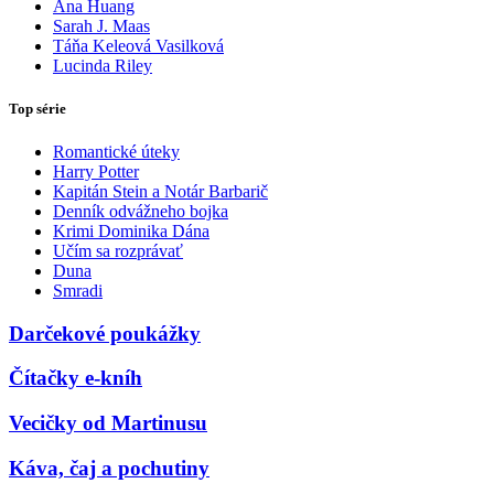
Ana Huang
Sarah J. Maas
Táňa Keleová Vasilková
Lucinda Riley
Top série
Romantické úteky
Harry Potter
Kapitán Stein a Notár Barbarič
Denník odvážneho bojka
Krimi Dominika Dána
Učím sa rozprávať
Duna
Smradi
Darčekové poukážky
Čítačky e-kníh
Vecičky od Martinusu
Káva, čaj a pochutiny