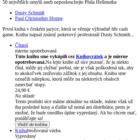
50 největších omylů aneb neposlouchejte Phila Hellmutha
Dusty Schmidt
Paul Christopher Hoppe
První kniha v českém jazyce, která se věnuje výhradně hře cash
game. Knihu napsal známý pokerový profesionál Dusty Schmidt...
Čítaná
mierne opotrebovaná
Túto knihu sme vykúpili cez
Knihovrátok
a je mierne
opotrebovaná.
Na tejto knihe už síce poznať, že ju niekto
čítal, môže jej chýbať prebal, nie je však poškodená tak, aby
to akokoľvek znižovalo zážitok z jej obsahu. Knihu sme
označili nálepkou, ktorá môže na niektorých obaloch
zanechať stopy.
24,90 €
Na sklade
Tento produkt síce máme aktuálne na sklade, máme však už
iba posledné kusy a ďalšie už nemá ani distribútor, preto je
možné, že bude onedlho úplne vypredaný. Ak ho chcete mať,
ponáhľajte sa!
Vložiť do košíka
Kniha
brožovaná väzba
Vypredané