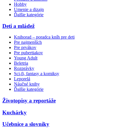
Hobby
Umenie a dizajn
Ďalšie kategórie
Deti a mládež
Knihorad – poradca kníh pre deti
Pre najmenších
Pre prvákov
Pre pubertiakov
Young Adult
Beletria
Rozprávky
Sci-fi, fantasy a komiksy
Leporelá
Náučné knihy
Ďalšie kategórie
Životopisy a reportáže
Kuchárky
Učebnice a slovníky