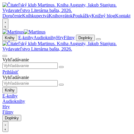
Doručenie
Kníhkupectvá
Knihovrátok
Poukážky
Knižný blog
Kontakt
E-knihy
Audioknihy
Hry
Filmy
Knihy
Doplnky
Vyhľadávanie
Prihlásiť
Vyhľadávanie
Knihy
E-knihy
Audioknihy
Hry
Filmy
Doplnky