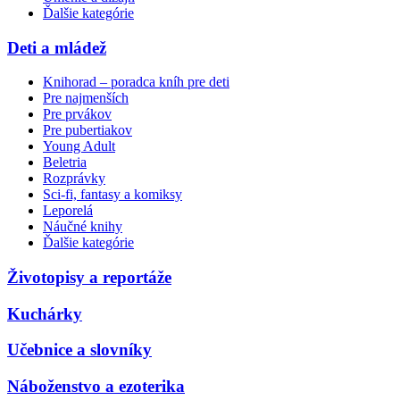
Ďalšie kategórie
Deti a mládež
Knihorad – poradca kníh pre deti
Pre najmenších
Pre prvákov
Pre pubertiakov
Young Adult
Beletria
Rozprávky
Sci-fi, fantasy a komiksy
Leporelá
Náučné knihy
Ďalšie kategórie
Životopisy a reportáže
Kuchárky
Učebnice a slovníky
Náboženstvo a ezoterika