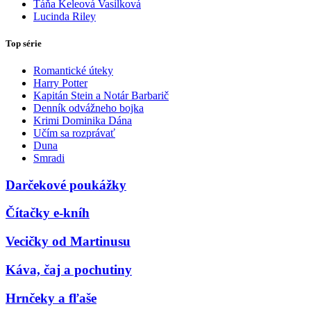
Táňa Keleová Vasilková
Lucinda Riley
Top série
Romantické úteky
Harry Potter
Kapitán Stein a Notár Barbarič
Denník odvážneho bojka
Krimi Dominika Dána
Učím sa rozprávať
Duna
Smradi
Darčekové poukážky
Čítačky e-kníh
Vecičky od Martinusu
Káva, čaj a pochutiny
Hrnčeky a fľaše