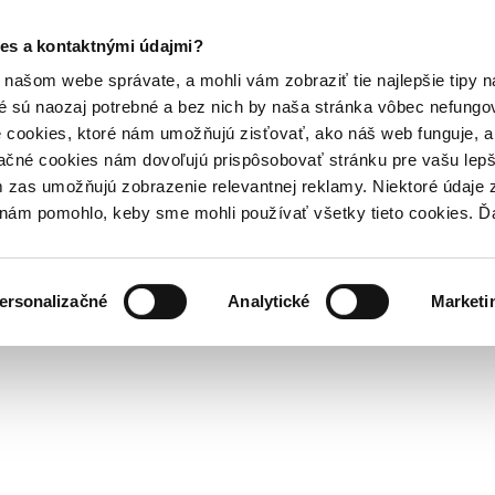
es a kontaktnými údajmi?
našom webe správate, a mohli vám zobraziť tie najlepšie tipy n
é sú naozaj potrebné a bez nich by naša stránka vôbec nefung
 cookies, ktoré nám umožňujú zisťovať, ako náš web funguje, a 
ačné cookies nám dovoľujú prispôsobovať stránku pre vašu lepši
zas umožňujú zobrazenie relevantnej reklamy. Niektoré údaje z
y nám pomohlo, keby sme mohli používať všetky tieto cookies. 
ersonalizačné
Analytické
Marketi