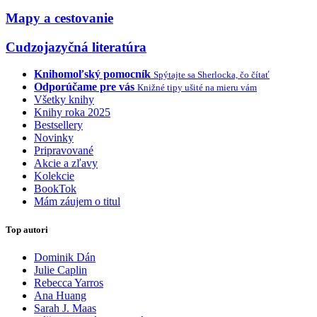
Mapy a cestovanie
Cudzojazyčná literatúra
Knihomoľský pomocník
Spýtajte sa Sherlocka, čo čítať
Odporúčame pre vás
Knižné tipy ušité na mieru vám
Všetky knihy
Knihy roka 2025
Bestsellery
Novinky
Pripravované
Akcie a zľavy
Kolekcie
BookTok
Mám záujem o titul
Top autori
Dominik Dán
Julie Caplin
Rebecca Yarros
Ana Huang
Sarah J. Maas