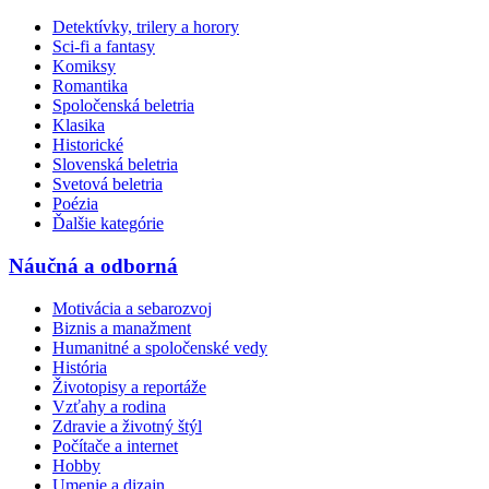
Detektívky, trilery a horory
Sci-fi a fantasy
Komiksy
Romantika
Spoločenská beletria
Klasika
Historické
Slovenská beletria
Svetová beletria
Poézia
Ďalšie kategórie
Náučná a odborná
Motivácia a sebarozvoj
Biznis a manažment
Humanitné a spoločenské vedy
História
Životopisy a reportáže
Vzťahy a rodina
Zdravie a životný štýl
Počítače a internet
Hobby
Umenie a dizajn