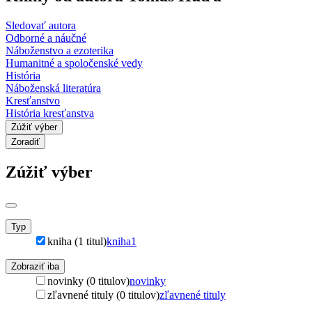
Sledovať autora
Odborné a náučné
Náboženstvo a ezoterika
Humanitné a spoločenské vedy
História
Náboženská literatúra
Kresťanstvo
História kresťanstva
Zúžiť výber
Zoradiť
Zúžiť výber
Typ
kniha (1 titul)
kniha
1
Zobraziť iba
novinky (0 titulov)
novinky
zľavnené tituly (0 titulov)
zľavnené tituly