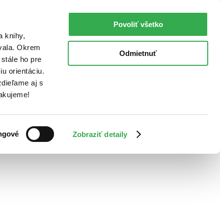
Povoliť všetko
a knihy,
ovala. Okrem
Odmietnuť
stále ho pre
u orientáciu.
dieľame aj s
Ďakujeme!
ngové
Zobraziť detaily