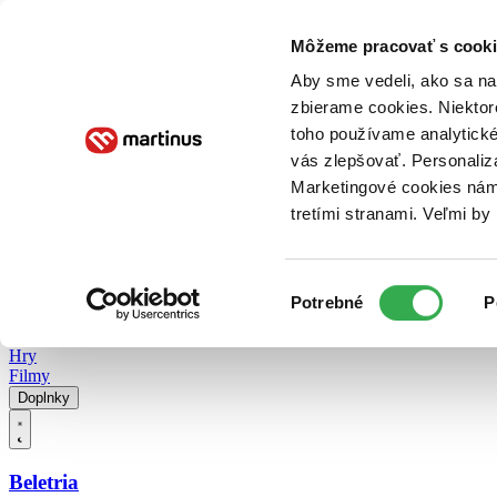
Doručenie
Kníhkupectvá
Knihovrátok
Poukážky
Knižný blog
Kontakt
Môžeme pracovať s cooki
Aby sme vedeli, ako sa na 
zbierame cookies. Niektor
E-knihy
Audioknihy
Hry
Filmy
Knihy
Doplnky
toho používame analytické
vás zlepšovať. Personaliz
Vyhľadávanie
Marketingové cookies nám 
tretími stranami. Veľmi b
Prihlásiť
Vyhľadávanie
Výber
Knihy
Potrebné
P
súhlasu
E-knihy
Audioknihy
Hry
Filmy
Doplnky
Beletria