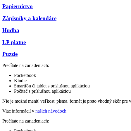
Papiernictvo
Zápisníky a kalendáre
Hudba
LP platne
Puzzle
Prečítate na zariadeniach:
Pocketbook
Kindle
Smartfón či tablet s príslušnou aplikáciou
Počítač s príslušnou aplikáciou
Nie je možné meniť veľkosť písma, formát je preto vhodný skôr pre 
Viac informácií v
našich návodoch
Prečítate na zariadeniach:
Pocketbook