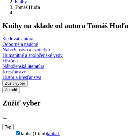
Knihy
Tomáš Huďa
Knihy na sklade od autora Tomáš Huďa
Sledovať autora
Odborné a náučné
Náboženstvo a ezoterika
Humanitné a spoločenské vedy
História
Náboženská literatúra
Kresťanstvo
História kresťanstva
Zúžiť výber
Zoradiť
Zúžiť výber
Typ
kniha (1 titul)
kniha
1