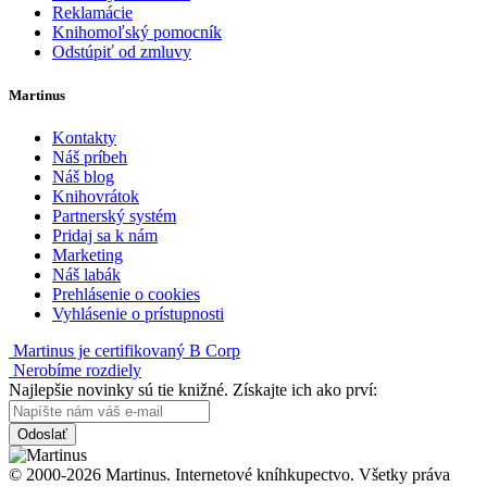
Reklamácie
Knihomoľský pomocník
Odstúpiť od zmluvy
Martinus
Kontakty
Náš príbeh
Náš blog
Knihovrátok
Partnerský systém
Pridaj sa k nám
Marketing
Náš labák
Prehlásenie o cookies
Vyhlásenie o prístupnosti
Martinus je certifikovaný B Corp
Nerobíme rozdiely
Najlepšie novinky sú tie knižné. Získajte ich ako prví:
Odoslať
© 2000-2026 Martinus. Internetové kníhkupectvo. Všetky práva