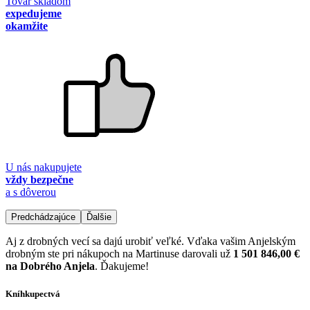
Tovar skladom
expedujeme
okamžite
U nás nakupujete
vždy bezpečne
a s dôverou
Predchádzajúce
Ďalšie
Aj z drobných vecí sa dajú urobiť veľké. Vďaka vašim Anjelským
drobným ste pri nákupoch na Martinuse darovali už
1 501 846,00 €
na Dobrého Anjela
. Ďakujeme!
Kníhkupectvá