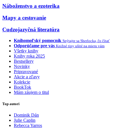
Náboženstvo a ezoterika
Mapy a cestovanie
Cudzojazyčná literatúra
Knihomoľský pomocník
Spýtajte sa Sherlocka, čo čítať
Odporúčame pre vás
Knižné tipy ušité na mieru vám
Všetky knihy
Knihy roka 2025
Bestsellery
Novinky
Pripravované
Akcie a zľavy
Kolekcie
BookTok
Mám záujem o titul
Top autori
Dominik Dán
Julie Caplin
Rebecca Yarros