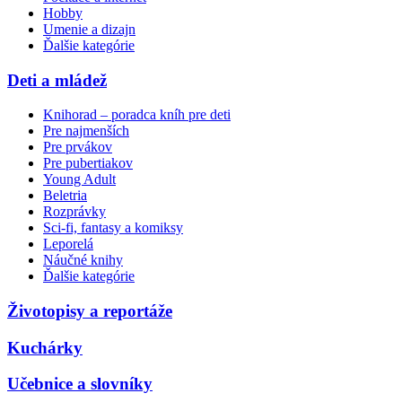
Hobby
Umenie a dizajn
Ďalšie kategórie
Deti a mládež
Knihorad – poradca kníh pre deti
Pre najmenších
Pre prvákov
Pre pubertiakov
Young Adult
Beletria
Rozprávky
Sci-fi, fantasy a komiksy
Leporelá
Náučné knihy
Ďalšie kategórie
Životopisy a reportáže
Kuchárky
Učebnice a slovníky