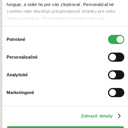
Najdrahšie
funguje, a stále ho pre vás zlepšovať. Personalizačné
Najlacnejšie
cookies nám dovoľujú prispôsobovať stránku pre vašu
Najvyššia zľava
lepšiu orientáciu. Marketingové cookies nám zas
umožňujú zobrazenie relevantnej reklamy. Niektoré údaje
Použité filtre
zdieľame aj s tretími stranami. Veľmi by nám pomohlo,
Zrušiť filtre
Výber
na sklade
Knihy
keby sme mohli používať všetky tieto cookies. Ďakujeme!
Potrebné
súhlasu
Personalizačné
Analytické
Marketingové
Zobraziť detaily