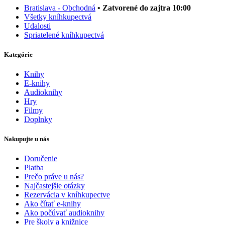
Bratislava - Obchodná
• Zatvorené do zajtra 10:00
Všetky kníhkupectvá
Udalosti
Spriatelené kníhkupectvá
Kategórie
Knihy
E-knihy
Audioknihy
Hry
Filmy
Doplnky
Nakupujte u nás
Doručenie
Platba
Prečo práve u nás?
Najčastejšie otázky
Rezervácia v kníhkupectve
Ako čítať e-knihy
Ako počúvať audioknihy
Pre školy a knižnice