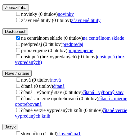
Zobraziť iba
novinky (0 titulov)
novinky
zľavnené tituly (0 titulov)
zľavnené tituly
Dostupnosť
na centrálnom sklade (0 titulov)
na centrálnom sklade
predpredaj (0 titulov)
predpredaj
pripravujeme (0 titulov)
pripravujeme
dostupná (bez vypredaných) (0 titulov)
dostupná (bez
vypredaných)
Nové / čítané
nová (0 titulov)
nová
čítaná (0 titulov)
čítaná
čítaná - výborný stav (0 titulov)
čítaná - výborný stav
čítaná - mierne opotrebovaná (0 titulov)
čítaná - mierne
opotrebovaná
čítané verzie vypredaných kníh (0 titulov)
čítané verzie
vypredaných kníh
Jazyk
slovenčina (1 titul)
slovenčina
1