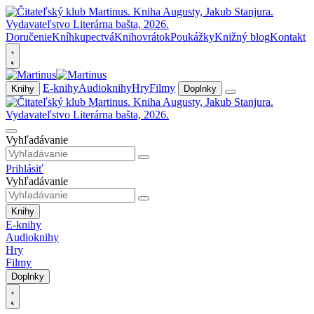
Doručenie
Kníhkupectvá
Knihovrátok
Poukážky
Knižný blog
Kontakt
E-knihy
Audioknihy
Hry
Filmy
Knihy
Doplnky
Vyhľadávanie
Prihlásiť
Vyhľadávanie
Knihy
E-knihy
Audioknihy
Hry
Filmy
Doplnky