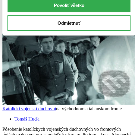
Povoliť všetko
Odmietnuť
Katolícki vojenskí duchovní
na východnom a talianskom fronte
Tomáš Huďa
Pôsobenie katolíckych vojenských duchovných vo frontových
líniách malo svoj nezastupiteľný význam. Po tom, ako sa Slovenská