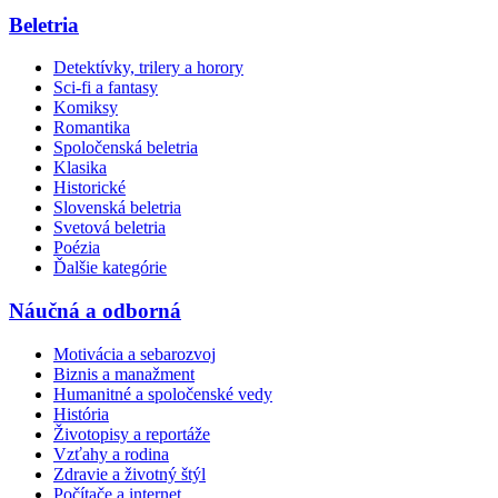
Beletria
Detektívky, trilery a horory
Sci-fi a fantasy
Komiksy
Romantika
Spoločenská beletria
Klasika
Historické
Slovenská beletria
Svetová beletria
Poézia
Ďalšie kategórie
Náučná a odborná
Motivácia a sebarozvoj
Biznis a manažment
Humanitné a spoločenské vedy
História
Životopisy a reportáže
Vzťahy a rodina
Zdravie a životný štýl
Počítače a internet