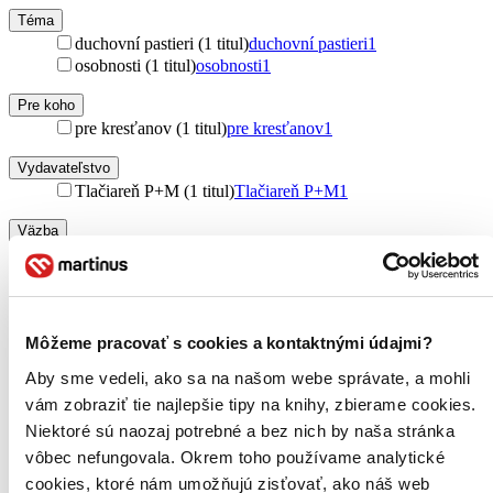
Téma
duchovní pastieri (1 titul)
duchovní pastieri
1
osobnosti (1 titul)
osobnosti
1
Pre koho
pre kresťanov (1 titul)
pre kresťanov
1
Vydavateľstvo
Tlačiareň P+M (1 titul)
Tlačiareň P+M
1
Väzba
brožovaná väzba (1 titul)
brožovaná väzba
1
Zúžiť výber
Zoradiť
Môžeme pracovať s cookies a kontaktnými údajmi?
Aby sme vedeli, ako sa na našom webe správate, a mohli
vám zobraziť tie najlepšie tipy na knihy, zbierame cookies.
Niektoré sú naozaj potrebné a bez nich by naša stránka
Bestsellery
vôbec nefungovala. Okrem toho používame analytické
Top hodnotené
cookies, ktoré nám umožňujú zisťovať, ako náš web
Novinky