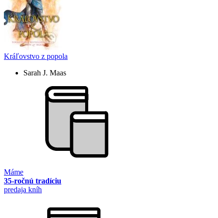
Kráľovstvo z popola
Sarah J. Maas
Máme
35-ročnú tradíciu
predaja kníh