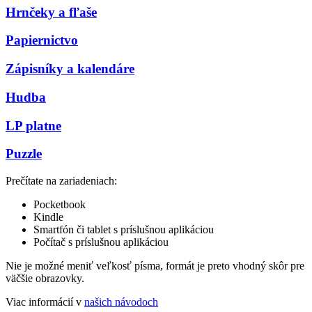
Hrnčeky a fľaše
Papiernictvo
Zápisníky a kalendáre
Hudba
LP platne
Puzzle
Prečítate na zariadeniach:
Pocketbook
Kindle
Smartfón či tablet s príslušnou aplikáciou
Počítač s príslušnou aplikáciou
Nie je možné meniť veľkosť písma, formát je preto vhodný skôr pre
väčšie obrazovky.
Viac informácií v
našich návodoch