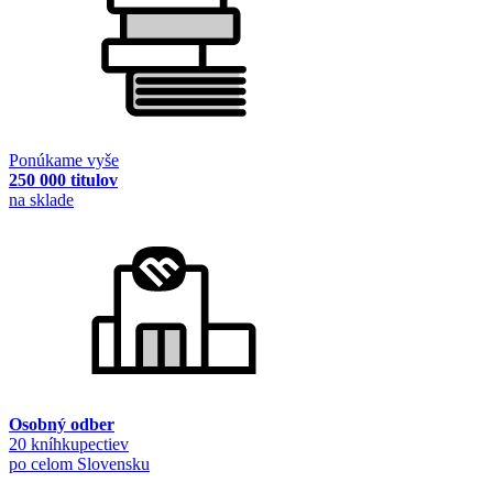
Ponúkame vyše
250 000 titulov
na sklade
Osobný odber
20 kníhkupectiev
po celom Slovensku