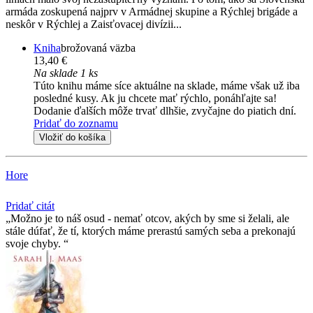
armáda zoskupená najprv v Armádnej skupine a Rýchlej brigáde a
neskôr v Rýchlej a Zaisťovacej divízii...
Kniha
brožovaná väzba
13,40 €
Na sklade 1 ks
Túto knihu máme síce aktuálne na sklade, máme však už iba
posledné kusy. Ak ju chcete mať rýchlo, ponáhľajte sa!
Dodanie ďalších môže trvať dlhšie, zvyčajne do piatich dní.
Pridať do zoznamu
Vložiť do košíka
Hore
Pridať citát
Možno je to náš osud - nemať otcov, akých by sme si želali, ale
stále dúfať, že tí­, ktorých máme prerastú samých seba a prekonajú
svoje chyby.