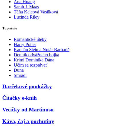
Ana Huang
Sarah J. Maas
Táňa Keleová Vasilková
Lucinda Riley
Top série
Romantické úteky
Harry Potter
Kapitán Stein a Notár Barbarič
Denník odvážneho bojka
Krimi Dominika Dána
Učím sa rozprávať
Duna
Smradi
Darčekové poukážky
Čítačky e-kníh
Vecičky od Martinusu
Káva, čaj a pochutiny