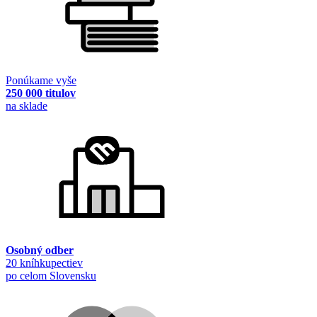
Ponúkame vyše
250 000 titulov
na sklade
Osobný odber
20 kníhkupectiev
po celom Slovensku