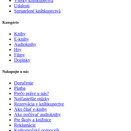
Všetky kníhkupectvá
Udalosti
Spriatelené kníhkupectvá
Kategórie
Knihy
E-knihy
Audioknihy
Hry
Filmy
Doplnky
Nakupujte u nás
Doručenie
Platba
Prečo práve u nás?
Najčastejšie otázky
Rezervácia v kníhkupectve
Ako čítať e-knihy
Ako počúvať audioknihy
Pre školy a knižnice
Reklamácie
Knihomoľský pomocník