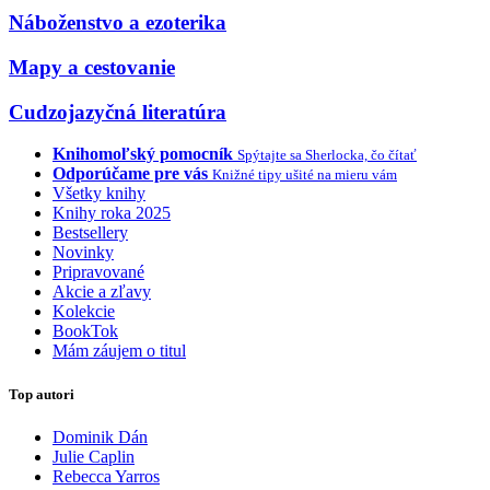
Náboženstvo a ezoterika
Mapy a cestovanie
Cudzojazyčná literatúra
Knihomoľský pomocník
Spýtajte sa Sherlocka, čo čítať
Odporúčame pre vás
Knižné tipy ušité na mieru vám
Všetky knihy
Knihy roka 2025
Bestsellery
Novinky
Pripravované
Akcie a zľavy
Kolekcie
BookTok
Mám záujem o titul
Top autori
Dominik Dán
Julie Caplin
Rebecca Yarros