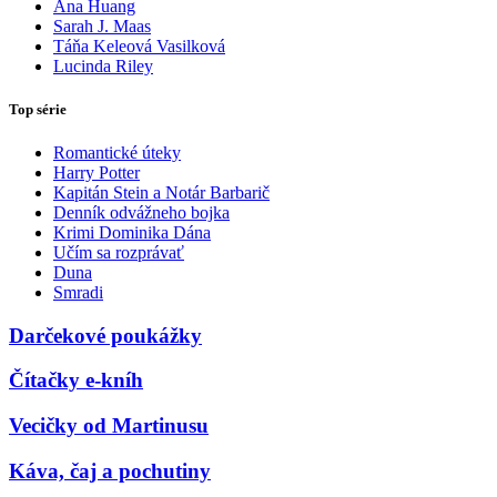
Ana Huang
Sarah J. Maas
Táňa Keleová Vasilková
Lucinda Riley
Top série
Romantické úteky
Harry Potter
Kapitán Stein a Notár Barbarič
Denník odvážneho bojka
Krimi Dominika Dána
Učím sa rozprávať
Duna
Smradi
Darčekové poukážky
Čítačky e-kníh
Vecičky od Martinusu
Káva, čaj a pochutiny