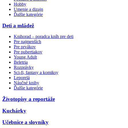
Hobby
Umenie a dizajn
Ďalšie kategórie
Deti a mládež
Knihorad – poradca kníh pre deti
Pre najmenších
Pre prvákov
Pre pubertiakov
Young Adult
Beletria
Rozprávky
Sci-fi, fantasy a komiksy
Leporelá
Náučné knihy
Ďalšie kategórie
Životopisy a reportáže
Kuchárky
Učebnice a slovníky