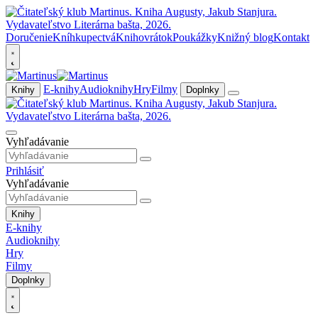
Doručenie
Kníhkupectvá
Knihovrátok
Poukážky
Knižný blog
Kontakt
E-knihy
Audioknihy
Hry
Filmy
Knihy
Doplnky
Vyhľadávanie
Prihlásiť
Vyhľadávanie
Knihy
E-knihy
Audioknihy
Hry
Filmy
Doplnky