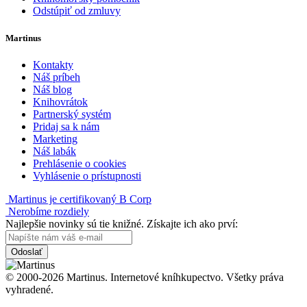
Odstúpiť od zmluvy
Martinus
Kontakty
Náš príbeh
Náš blog
Knihovrátok
Partnerský systém
Pridaj sa k nám
Marketing
Náš labák
Prehlásenie o cookies
Vyhlásenie o prístupnosti
Martinus je certifikovaný B Corp
Nerobíme rozdiely
Najlepšie novinky sú tie knižné. Získajte ich ako prví:
Odoslať
© 2000-2026 Martinus. Internetové kníhkupectvo. Všetky práva
vyhradené.