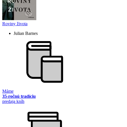
Roviny života
Julian Barnes
Máme
35-ročnú tradíciu
predaja kníh