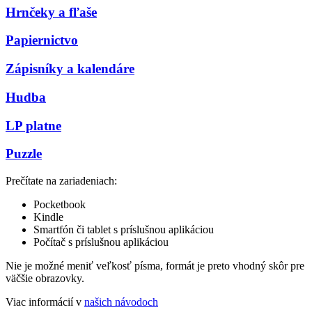
Hrnčeky a fľaše
Papiernictvo
Zápisníky a kalendáre
Hudba
LP platne
Puzzle
Prečítate na zariadeniach:
Pocketbook
Kindle
Smartfón či tablet s príslušnou aplikáciou
Počítač s príslušnou aplikáciou
Nie je možné meniť veľkosť písma, formát je preto vhodný skôr pre
väčšie obrazovky.
Viac informácií v
našich návodoch