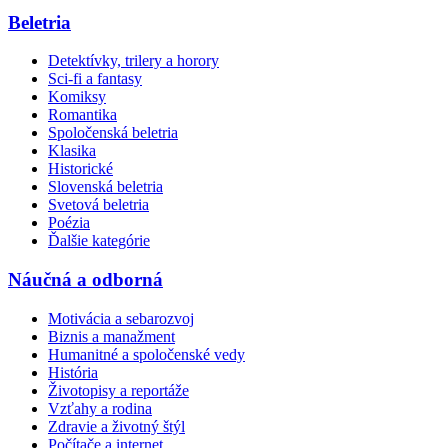
Beletria
Detektívky, trilery a horory
Sci-fi a fantasy
Komiksy
Romantika
Spoločenská beletria
Klasika
Historické
Slovenská beletria
Svetová beletria
Poézia
Ďalšie kategórie
Náučná a odborná
Motivácia a sebarozvoj
Biznis a manažment
Humanitné a spoločenské vedy
História
Životopisy a reportáže
Vzťahy a rodina
Zdravie a životný štýl
Počítače a internet