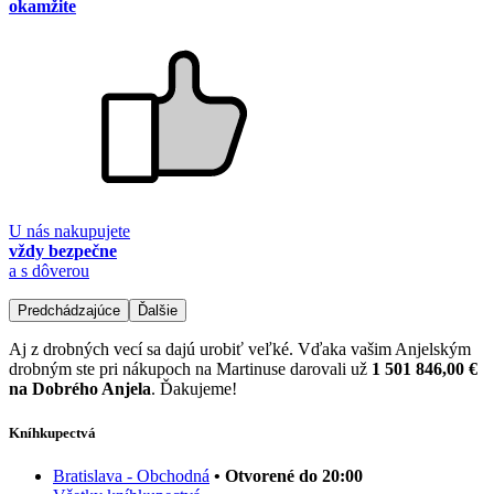
okamžite
U nás nakupujete
vždy bezpečne
a s dôverou
Predchádzajúce
Ďalšie
Aj z drobných vecí sa dajú urobiť veľké. Vďaka vašim Anjelským
drobným ste pri nákupoch na Martinuse darovali už
1 501 846,00 €
na Dobrého Anjela
. Ďakujeme!
Kníhkupectvá
Bratislava - Obchodná
• Otvorené do 20:00