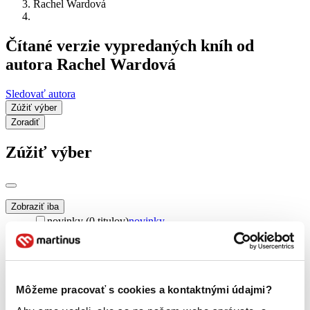
Rachel Wardová
Čítané verzie vypredaných kníh od
autora Rachel Wardová
Sledovať autora
Zúžiť výber
Zoradiť
Zúžiť výber
Zobraziť iba
novinky (0 titulov)
novinky
zľavnené tituly (0 titulov)
zľavnené tituly
Dostupnosť
na centrálnom sklade (0 titulov)
na centrálnom sklade
predpredaj (0 titulov)
predpredaj
Môžeme pracovať s cookies a kontaktnými údajmi?
pripravujeme (0 titulov)
pripravujeme