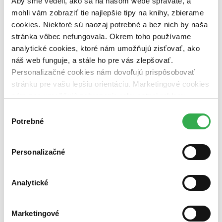
Aby sme vedeli, ako sa na našom webe správate, a
dostupná (bez vypredaných) (0 titulov)
dostupná (bez
mohli vám zobraziť tie najlepšie tipy na knihy, zbierame
vypredaných)
cookies. Niektoré sú naozaj potrebné a bez nich by naša
Nové / čítané
stránka vôbec nefungovala. Okrem toho používame
nová (0 titulov)
nová
analytické cookies, ktoré nám umožňujú zisťovať, ako
čítaná (0 titulov)
čítaná
náš web funguje, a stále ho pre vás zlepšovať.
čítaná - výborný stav (0 titulov)
čítaná - výborný stav
čítaná - mierne opotrebovaná (0 titulov)
čítaná - mierne
Personalizačné cookies nám dovoľujú prispôsobovať
opotrebovaná
stránku pre vašu lepšiu orientáciu. Marketingové cookies
čítané verzie vypredaných kníh (0 titulov)
čítané verzie
nám zas umožňujú zobrazenie relevantnej reklamy.
vypredaných kníh
Niektoré údaje zdieľame aj s tretími stranami. Veľmi by
Výber
Zúžiť výber
nám pomohlo, keby sme mohli používať všetky tieto
Potrebné
súhlasu
cookies. Ďakujeme!
Zoradiť
Personalizačné
Analytické
Bestsellery
Top hodnotené
Novinky
Najdrahšie
Marketingové
Najlacnejšie