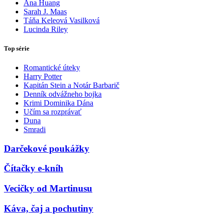
Ana Huang
Sarah J. Maas
Táňa Keleová Vasilková
Lucinda Riley
Top série
Romantické úteky
Harry Potter
Kapitán Stein a Notár Barbarič
Denník odvážneho bojka
Krimi Dominika Dána
Učím sa rozprávať
Duna
Smradi
Darčekové poukážky
Čítačky e-kníh
Vecičky od Martinusu
Káva, čaj a pochutiny