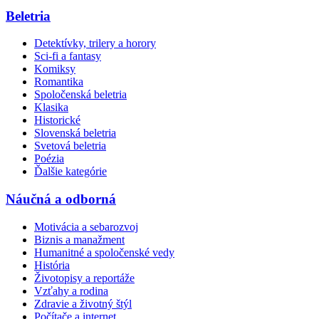
Beletria
Detektívky, trilery a horory
Sci-fi a fantasy
Komiksy
Romantika
Spoločenská beletria
Klasika
Historické
Slovenská beletria
Svetová beletria
Poézia
Ďalšie kategórie
Náučná a odborná
Motivácia a sebarozvoj
Biznis a manažment
Humanitné a spoločenské vedy
História
Životopisy a reportáže
Vzťahy a rodina
Zdravie a životný štýl
Počítače a internet