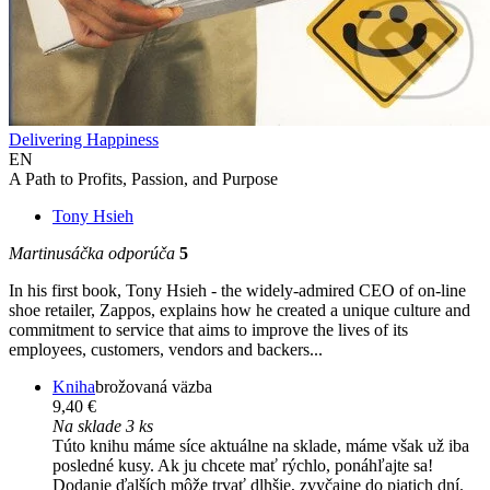
Delivering Happiness
EN
A Path to Profits, Passion, and Purpose
Tony Hsieh
Martinusáčka odporúča
5
In his first book, Tony Hsieh - the widely-admired CEO of on-line
shoe retailer, Zappos, explains how he created a unique culture and
commitment to service that aims to improve the lives of its
employees, customers, vendors and backers...
Kniha
brožovaná väzba
9,40 €
Na sklade 3 ks
Túto knihu máme síce aktuálne na sklade, máme však už iba
posledné kusy. Ak ju chcete mať rýchlo, ponáhľajte sa!
Dodanie ďalších môže trvať dlhšie, zvyčajne do piatich dní.