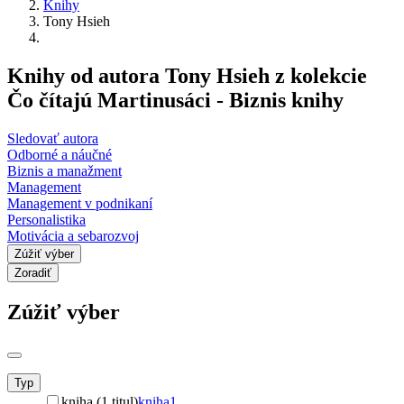
Knihy
Tony Hsieh
Knihy od autora Tony Hsieh z kolekcie
Čo čítajú Martinusáci - Biznis knihy
Sledovať autora
Odborné a náučné
Biznis a manažment
Management
Management v podnikaní
Personalistika
Motivácia a sebarozvoj
Zúžiť výber
Zoradiť
Zúžiť výber
Typ
kniha (1 titul)
kniha
1