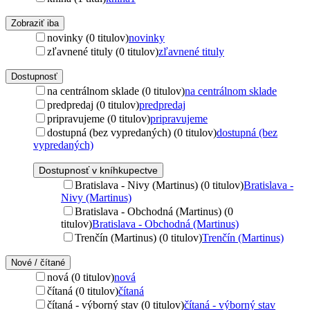
Zobraziť iba
novinky (0 titulov)
novinky
zľavnené tituly (0 titulov)
zľavnené tituly
Dostupnosť
na centrálnom sklade (0 titulov)
na centrálnom sklade
predpredaj (0 titulov)
predpredaj
pripravujeme (0 titulov)
pripravujeme
dostupná (bez vypredaných) (0 titulov)
dostupná (bez
vypredaných)
Dostupnosť v kníhkupectve
Bratislava - Nivy (Martinus) (0 titulov)
Bratislava -
Nivy (Martinus)
Bratislava - Obchodná (Martinus) (0
titulov)
Bratislava - Obchodná (Martinus)
Trenčín (Martinus) (0 titulov)
Trenčín (Martinus)
Nové / čítané
nová (0 titulov)
nová
čítaná (0 titulov)
čítaná
čítaná - výborný stav (0 titulov)
čítaná - výborný stav