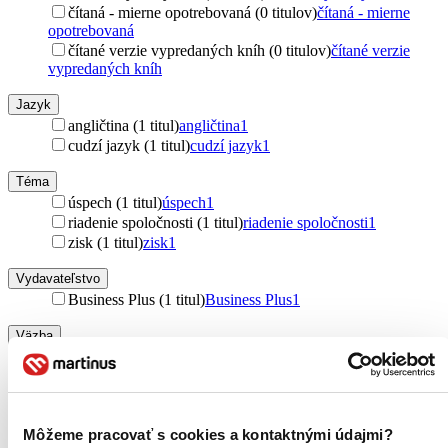
čítaná - mierne opotrebovaná (0 titulov)
čítaná - mierne
opotrebovaná
čítané verzie vypredaných kníh (0 titulov)
čítané verzie
vypredaných kníh
Jazyk
angličtina (1 titul)
angličtina
1
cudzí jazyk (1 titul)
cudzí jazyk
1
Téma
úspech (1 titul)
úspech
1
riadenie spoločnosti (1 titul)
riadenie spoločnosti
1
zisk (1 titul)
zisk
1
Vydavateľstvo
Business Plus (1 titul)
Business Plus
1
Väzba
brožovaná väzba (1 titul)
brožovaná väzba
1
Zúžiť výber
Zoradiť
Môžeme pracovať s cookies a kontaktnými údajmi?