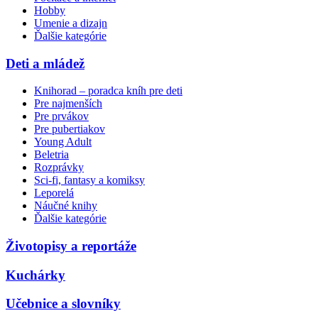
Hobby
Umenie a dizajn
Ďalšie kategórie
Deti a mládež
Knihorad – poradca kníh pre deti
Pre najmenších
Pre prvákov
Pre pubertiakov
Young Adult
Beletria
Rozprávky
Sci-fi, fantasy a komiksy
Leporelá
Náučné knihy
Ďalšie kategórie
Životopisy a reportáže
Kuchárky
Učebnice a slovníky