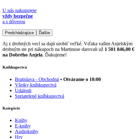
U nás nakupujete
vždy bezpečne
a s dôverou
Predchádzajúce
Ďalšie
Aj z drobných vecí sa dajú urobiť veľké. Vďaka vašim Anjelským
drobným ste pri nákupoch na Martinuse darovali už
1 501 846,00 €
na Dobrého Anjela
. Ďakujeme!
Kníhkupectvá
Bratislava - Obchodná
• Otvárame o 10:00
Všetky kníhkupectvá
Udalosti
Spriatelené kníhkupectvá
Kategórie
Knihy
E-knihy
Audioknihy
Hry