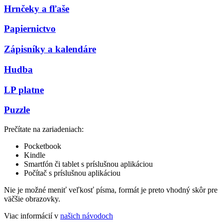
Hrnčeky a fľaše
Papiernictvo
Zápisníky a kalendáre
Hudba
LP platne
Puzzle
Prečítate na zariadeniach:
Pocketbook
Kindle
Smartfón či tablet s príslušnou aplikáciou
Počítač s príslušnou aplikáciou
Nie je možné meniť veľkosť písma, formát je preto vhodný skôr pre
väčšie obrazovky.
Viac informácií v
našich návodoch