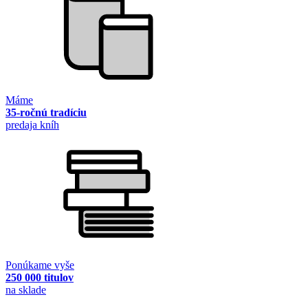
Máme
35-ročnú tradíciu
predaja kníh
Ponúkame vyše
250 000 titulov
na sklade