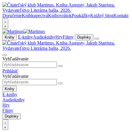
Doručenie
Kníhkupectvá
Knihovrátok
Poukážky
Knižný blog
Kontakt
E-knihy
Audioknihy
Hry
Filmy
Knihy
Doplnky
Vyhľadávanie
Prihlásiť
Vyhľadávanie
Knihy
E-knihy
Audioknihy
Hry
Filmy
Doplnky