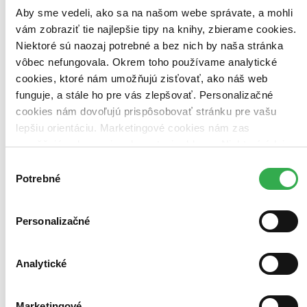
Aby sme vedeli, ako sa na našom webe správate, a mohli
vám zobraziť tie najlepšie tipy na knihy, zbierame cookies.
Niektoré sú naozaj potrebné a bez nich by naša stránka
Bestsellery
vôbec nefungovala. Okrem toho používame analytické
Top hodnotené
cookies, ktoré nám umožňujú zisťovať, ako náš web
Novinky
Najdrahšie
funguje, a stále ho pre vás zlepšovať. Personalizačné
Najlacnejšie
cookies nám dovoľujú prispôsobovať stránku pre vašu
Najvyššia zľava
lepšiu orientáciu. Marketingové cookies nám zas
umožňujú zobrazenie relevantnej reklamy. Niektoré údaje
Použité filtre
zdieľame aj s tretími stranami. Veľmi by nám pomohlo,
Výber
Zrušiť filtre
keby sme mohli používať všetky tieto cookies. Ďakujeme!
Z kolekcie Čo čítajú Martinusáci - Biznis knihy
Potrebné
súhlasu
Personalizačné
Analytické
Marketingové