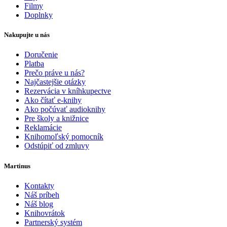
Filmy
Doplnky
Nakupujte u nás
Doručenie
Platba
Prečo práve u nás?
Najčastejšie otázky
Rezervácia v kníhkupectve
Ako čítať e-knihy
Ako počúvať audioknihy
Pre školy a knižnice
Reklamácie
Knihomoľský pomocník
Odstúpiť od zmluvy
Martinus
Kontakty
Náš príbeh
Náš blog
Knihovrátok
Partnerský systém