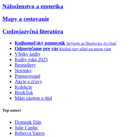
Náboženstvo a ezoterika
Mapy a cestovanie
Cudzojazyčná literatúra
Knihomoľský pomocník
Spýtajte sa Sherlocka, čo čítať
Odporúčame pre vás
Knižné tipy ušité na mieru vám
Všetky knihy
Knihy roka 2025
Bestsellery
Novinky
Pripravované
Akcie a zľavy
Kolekcie
BookTok
Mám záujem o titul
Top autori
Dominik Dán
Julie Caplin
Rebecca Yarros