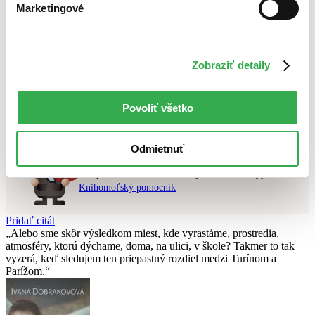
Marketingové
Najlacnejšie
Najvyššia zľava
Použité filtre
Zobraziť detaily
Zrušiť filtre
Vydavateľstvo Vintage
čítané - mierne opotrebované
Nebol nájdený
žiadny titul
vyhovujúci zadaným podmienkam.
Povoliť všetko
Skúste prosím zmeniť vyhľadávaný výraz.
Odmietnuť
Chcete poradiť knihu?
Náš pomocník Sherlock vám ju s radosťou vypátra!
Knihomoľský pomocník
Pridať citát
Alebo sme skôr výsledkom miest, kde vyrastáme, prostredia,
atmosféry, ktorú dýchame, doma, na ulici, v škole? Takmer to tak
vyzerá, keď sledujem ten priepastný rozdiel medzi Turínom a
Parížom.