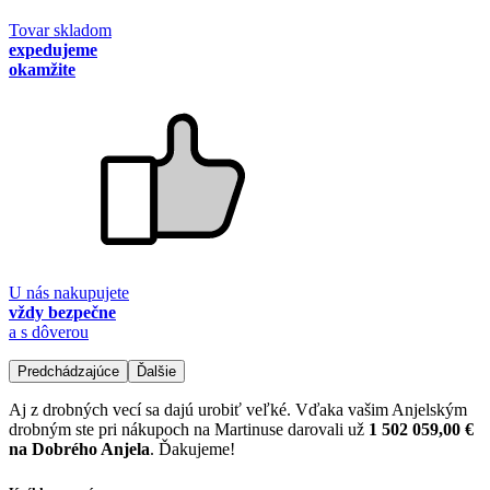
Tovar skladom
expedujeme
okamžite
U nás nakupujete
vždy bezpečne
a s dôverou
Predchádzajúce
Ďalšie
Aj z drobných vecí sa dajú urobiť veľké. Vďaka vašim Anjelským
drobným ste pri nákupoch na Martinuse darovali už
1 502 059,00 €
na Dobrého Anjela
. Ďakujeme!