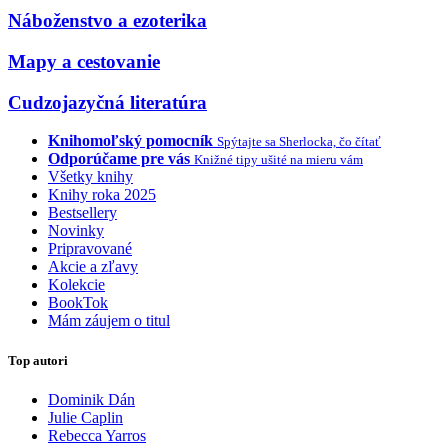
Náboženstvo a ezoterika
Mapy a cestovanie
Cudzojazyčná literatúra
Knihomoľský pomocník
Spýtajte sa Sherlocka, čo čítať
Odporúčame pre vás
Knižné tipy ušité na mieru vám
Všetky knihy
Knihy roka 2025
Bestsellery
Novinky
Pripravované
Akcie a zľavy
Kolekcie
BookTok
Mám záujem o titul
Top autori
Dominik Dán
Julie Caplin
Rebecca Yarros