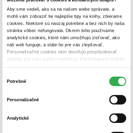
pripravujeme (0 titulov)
pripravujeme
dostupná (bez vypredaných) (0 titulov)
dostupná (bez
Aby sme vedeli, ako sa na našom webe správate, a
vypredaných)
mohli vám zobraziť tie najlepšie tipy na knihy, zbierame
cookies. Niektoré sú naozaj potrebné a bez nich by naša
Nové / čítané
nová (0 titulov)
nová
stránka vôbec nefungovala. Okrem toho používame
čítaná (0 titulov)
čítaná
analytické cookies, ktoré nám umožňujú zisťovať, ako
čítaná - výborný stav (0 titulov)
čítaná - výborný stav
náš web funguje, a stále ho pre vás zlepšovať.
čítaná - mierne opotrebovaná (0 titulov)
čítaná - mierne
Personalizačné cookies nám dovoľujú prispôsobovať
opotrebovaná
stránku pre vašu lepšiu orientáciu. Marketingové cookies
čítané verzie vypredaných kníh (0 titulov)
čítané verzie
vypredaných kníh
nám zas umožňujú zobrazenie relevantnej reklamy.
Niektoré údaje zdieľame aj s tretími stranami. Veľmi by
Výber
Zúžiť výber
nám pomohlo, keby sme mohli používať všetky tieto
Potrebné
súhlasu
Zoradiť
cookies. Ďakujeme!
Personalizačné
Bestsellery
Analytické
Top hodnotené
Novinky
Najdrahšie