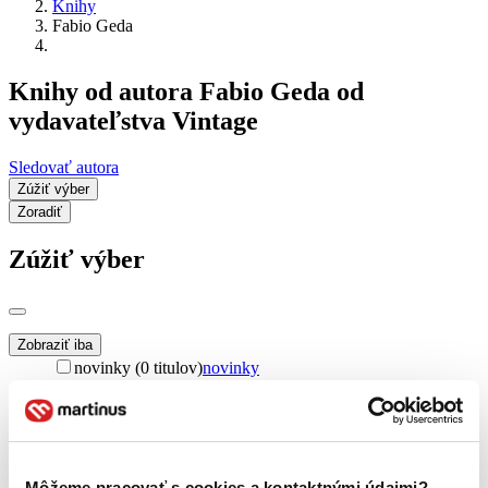
Knihy
Fabio Geda
Knihy od autora Fabio Geda od
vydavateľstva Vintage
Sledovať autora
Zúžiť výber
Zoradiť
Zúžiť výber
Zobraziť iba
novinky (0 titulov)
novinky
zľavnené tituly (0 titulov)
zľavnené tituly
Dostupnosť
na centrálnom sklade (0 titulov)
na centrálnom sklade
predpredaj (0 titulov)
predpredaj
Môžeme pracovať s cookies a kontaktnými údajmi?