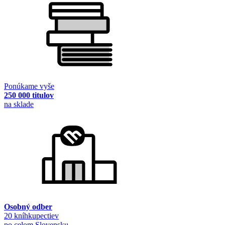
Ponúkame vyše
250 000 titulov
na sklade
Osobný odber
20 kníhkupectiev
po celom Slovensku