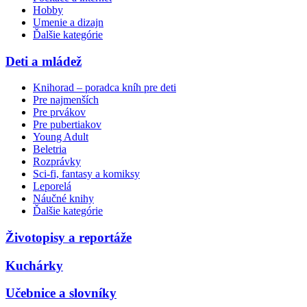
Hobby
Umenie a dizajn
Ďalšie kategórie
Deti a mládež
Knihorad – poradca kníh pre deti
Pre najmenších
Pre prvákov
Pre pubertiakov
Young Adult
Beletria
Rozprávky
Sci-fi, fantasy a komiksy
Leporelá
Náučné knihy
Ďalšie kategórie
Životopisy a reportáže
Kuchárky
Učebnice a slovníky