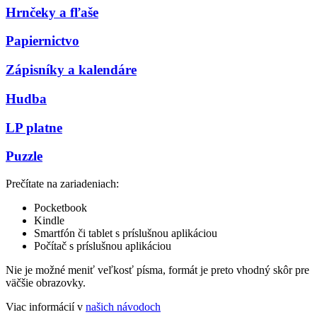
Hrnčeky a fľaše
Papiernictvo
Zápisníky a kalendáre
Hudba
LP platne
Puzzle
Prečítate na zariadeniach:
Pocketbook
Kindle
Smartfón či tablet s príslušnou aplikáciou
Počítač s príslušnou aplikáciou
Nie je možné meniť veľkosť písma, formát je preto vhodný skôr pre
väčšie obrazovky.
Viac informácií v
našich návodoch