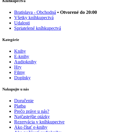
Kníhkupectvá
Bratislava - Obchodná
• Otvorené do 20:00
Všetky kníhkupectvá
Udalosti
Spriatelené kníhkupectvá
Kategórie
Knihy
E-knihy
Audioknihy
Hry
Filmy
Doplnky
Nakupujte u nás
Doručenie
Platba
Prečo práve u nás?
Najčastejšie otázky
Rezervácia v kníhkupectve
Ako čítať e-knihy