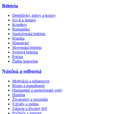
Beletria
Detektívky, trilery a horory
Sci-fi a fantasy
Komiksy
Romantika
Spoločenská beletria
Klasika
Historické
Slovenská beletria
Svetová beletria
Poézia
Ďalšie kategórie
Náučná a odborná
Motivácia a sebarozvoj
Biznis a manažment
Humanitné a spoločenské vedy
História
Životopisy a reportáže
Vzťahy a rodina
Zdravie a životný štýl
Počítače a internet