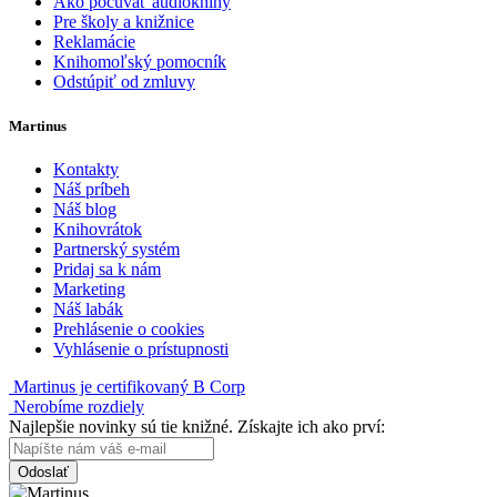
Ako počúvať audioknihy
Pre školy a knižnice
Reklamácie
Knihomoľský pomocník
Odstúpiť od zmluvy
Martinus
Kontakty
Náš príbeh
Náš blog
Knihovrátok
Partnerský systém
Pridaj sa k nám
Marketing
Náš labák
Prehlásenie o cookies
Vyhlásenie o prístupnosti
Martinus je certifikovaný B Corp
Nerobíme rozdiely
Najlepšie novinky sú tie knižné. Získajte ich ako prví:
Odoslať