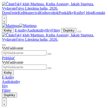
Doručenie
Kníhkupectvá
Knihovrátok
Poukážky
Knižný blog
Kontakt
E-knihy
Audioknihy
Hry
Filmy
Knihy
Doplnky
Vyhľadávanie
Prihlásiť
Vyhľadávanie
Knihy
E-knihy
Audioknihy
Hry
Filmy
Doplnky