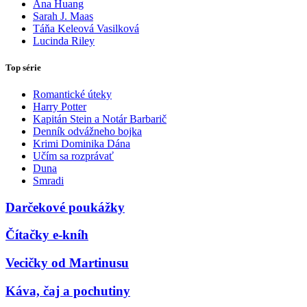
Ana Huang
Sarah J. Maas
Táňa Keleová Vasilková
Lucinda Riley
Top série
Romantické úteky
Harry Potter
Kapitán Stein a Notár Barbarič
Denník odvážneho bojka
Krimi Dominika Dána
Učím sa rozprávať
Duna
Smradi
Darčekové poukážky
Čítačky e-kníh
Vecičky od Martinusu
Káva, čaj a pochutiny