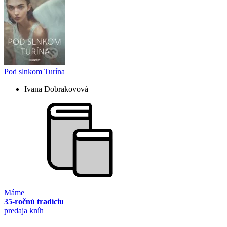
Pod slnkom Turína
Ivana Dobrakovová
Máme
35-ročnú tradíciu
predaja kníh