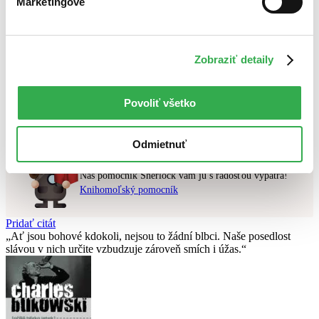
Marketingové
Najlacnejšie
Najvyššia zľava
Zobraziť detaily
Použité filtre
Zrušiť filtre
Vydavateľstvo Vintage
čítané - výborný stav
Nebol nájdený
žiadny titul
vyhovujúci zadaným podmienkam.
Povoliť všetko
Skúste prosím zmeniť vyhľadávaný výraz.
Odmietnuť
Chcete poradiť knihu?
Náš pomocník Sherlock vám ju s radosťou vypátra!
Knihomoľský pomocník
Pridať citát
Ať jsou bohové kdokoli, nejsou to žádní blbci. Naše posedlost
slávou v nich určite vzbudzuje zároveň smích i úžas.