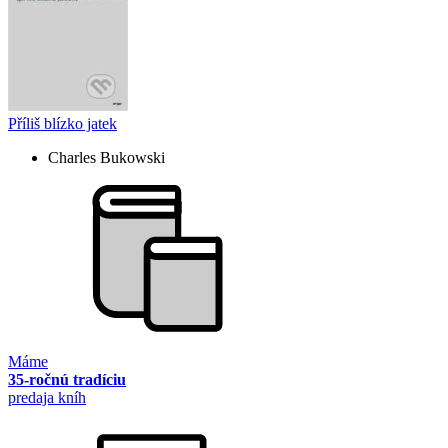
Příliš blízko jatek
Charles Bukowski
Máme
35-ročnú tradíciu
predaja kníh