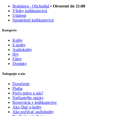
Bratislava - Obchodná
• Otvorené do 21:00
Všetky kníhkupectvá
Udalosti
Spriatelené kníhkupectvá
Kategórie
Knihy
E-knihy
Audioknihy
Hry
Filmy
Doplnky
Nakupujte u nás
Doručenie
Platba
Prečo práve u nás?
Najčastejšie otázky
Rezervácia v kníhkupectve
Ako čítať e-knihy
Ako počúvať audioknihy