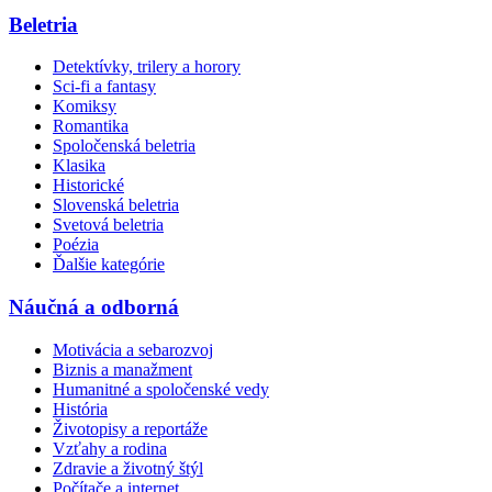
Beletria
Detektívky, trilery a horory
Sci-fi a fantasy
Komiksy
Romantika
Spoločenská beletria
Klasika
Historické
Slovenská beletria
Svetová beletria
Poézia
Ďalšie kategórie
Náučná a odborná
Motivácia a sebarozvoj
Biznis a manažment
Humanitné a spoločenské vedy
História
Životopisy a reportáže
Vzťahy a rodina
Zdravie a životný štýl
Počítače a internet