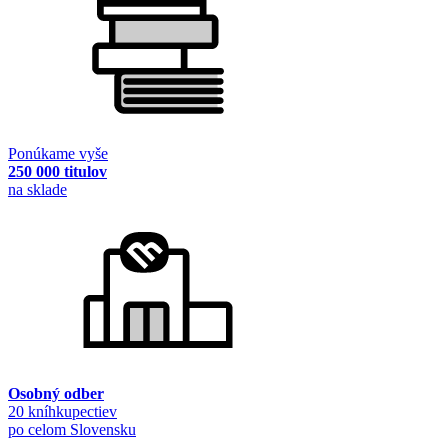
Ponúkame vyše
250 000 titulov
na sklade
Osobný odber
20 kníhkupectiev
po celom Slovensku