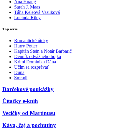
Ana Huang
Sarah J. Maas
Táňa Keleová Vasilková
Lucinda Riley
Top série
Romantické úteky
Harry Potter
Kapitán Stein a Notár Barbarič
Denník odvážneho bojka
Krimi Dominika Dána
Učím sa rozprávať
Duna
Smradi
Darčekové poukážky
Čítačky e-kníh
Vecičky od Martinusu
Káva, čaj a pochutiny