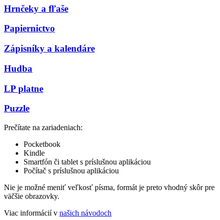
Hrnčeky a fľaše
Papiernictvo
Zápisníky a kalendáre
Hudba
LP platne
Puzzle
Prečítate na zariadeniach:
Pocketbook
Kindle
Smartfón či tablet s príslušnou aplikáciou
Počítač s príslušnou aplikáciou
Nie je možné meniť veľkosť písma, formát je preto vhodný skôr pre
väčšie obrazovky.
Viac informácií v
našich návodoch