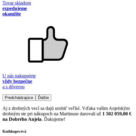
Tovar skladom
expedujeme
okamžite
U nás nakupujete
vždy bezpečne
a s dôverou
Predchádzajúce
Ďalšie
Aj z drobných vecí sa dajú urobiť veľké. Vďaka vašim Anjelským
drobným ste pri nákupoch na Martinuse darovali už
1 502 059,00 €
na Dobrého Anjela
. Ďakujeme!
Kníhkupectvá