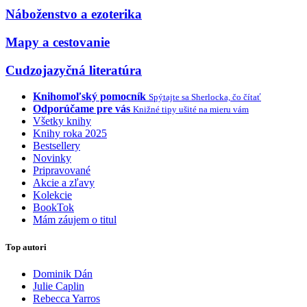
Náboženstvo a ezoterika
Mapy a cestovanie
Cudzojazyčná literatúra
Knihomoľský pomocník
Spýtajte sa Sherlocka, čo čítať
Odporúčame pre vás
Knižné tipy ušité na mieru vám
Všetky knihy
Knihy roka 2025
Bestsellery
Novinky
Pripravované
Akcie a zľavy
Kolekcie
BookTok
Mám záujem o titul
Top autori
Dominik Dán
Julie Caplin
Rebecca Yarros