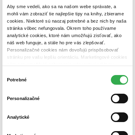
pripravujeme (0 titulov)
pripravujeme
Aby sme vedeli, ako sa na našom webe správate, a
dostupná (bez vypredaných) (0 titulov)
dostupná (bez
vypredaných)
mohli vám zobraziť tie najlepšie tipy na knihy, zbierame
cookies. Niektoré sú naozaj potrebné a bez nich by naša
Nové / čítané
stránka vôbec nefungovala. Okrem toho používame
nová (0 titulov)
nová
analytické cookies, ktoré nám umožňujú zisťovať, ako
čítaná (0 titulov)
čítaná
čítaná - výborný stav (0 titulov)
čítaná - výborný stav
náš web funguje, a stále ho pre vás zlepšovať.
čítaná - mierne opotrebovaná (0 titulov)
čítaná - mierne
Personalizačné cookies nám dovoľujú prispôsobovať
opotrebovaná
stránku pre vašu lepšiu orientáciu. Marketingové cookies
čítané verzie vypredaných kníh (0 titulov)
čítané verzie
nám zas umožňujú zobrazenie relevantnej reklamy.
vypredaných kníh
Niektoré údaje zdieľame aj s tretími stranami. Veľmi by
Výber
Zúžiť výber
nám pomohlo, keby sme mohli používať všetky tieto
Potrebné
súhlasu
cookies. Ďakujeme!
Zoradiť
Personalizačné
Analytické
Bestsellery
Top hodnotené
Novinky
Najdrahšie