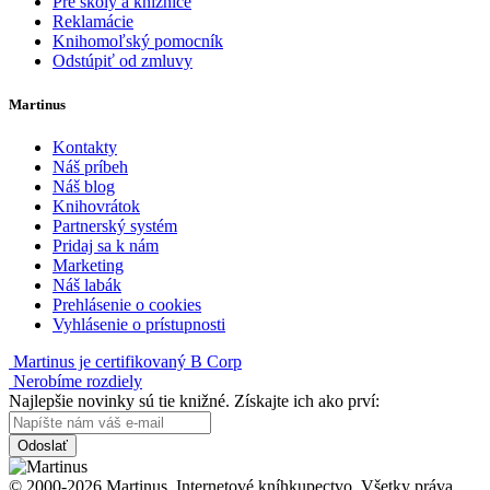
Pre školy a knižnice
Reklamácie
Knihomoľský pomocník
Odstúpiť od zmluvy
Martinus
Kontakty
Náš príbeh
Náš blog
Knihovrátok
Partnerský systém
Pridaj sa k nám
Marketing
Náš labák
Prehlásenie o cookies
Vyhlásenie o prístupnosti
Martinus je certifikovaný B Corp
Nerobíme rozdiely
Najlepšie novinky sú tie knižné. Získajte ich ako prví:
Odoslať
© 2000-2026 Martinus. Internetové kníhkupectvo. Všetky práva