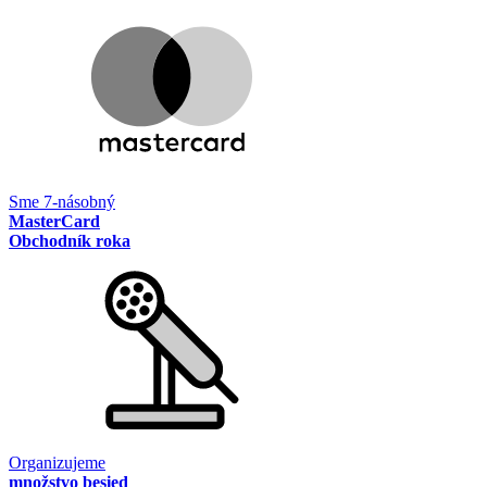
Sme 7-násobný
MasterCard
Obchodník roka
Organizujeme
množstvo besied