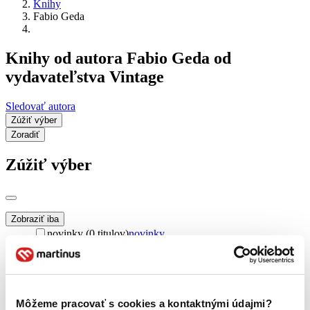
Knihy
Fabio Geda
Knihy od autora Fabio Geda od
vydavateľstva Vintage
Sledovať autora
Zúžiť výber
Zoradiť
Zúžiť výber
Zobraziť iba
novinky (0 titulov)
novinky
zľavnené tituly (0 titulov)
zľavnené tituly
Dostupnosť
na centrálnom sklade (0 titulov)
na centrálnom sklade
predpredaj (0 titulov)
predpredaj
Môžeme pracovať s cookies a kontaktnými údajmi?