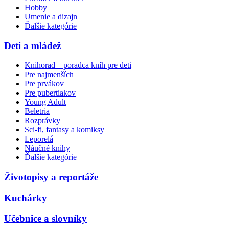
Hobby
Umenie a dizajn
Ďalšie kategórie
Deti a mládež
Knihorad – poradca kníh pre deti
Pre najmenších
Pre prvákov
Pre pubertiakov
Young Adult
Beletria
Rozprávky
Sci-fi, fantasy a komiksy
Leporelá
Náučné knihy
Ďalšie kategórie
Životopisy a reportáže
Kuchárky
Učebnice a slovníky