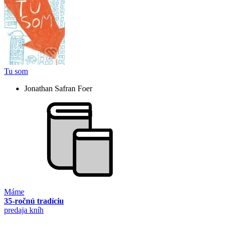
Tu som
Jonathan Safran Foer
Máme
35-ročnú tradíciu
predaja kníh