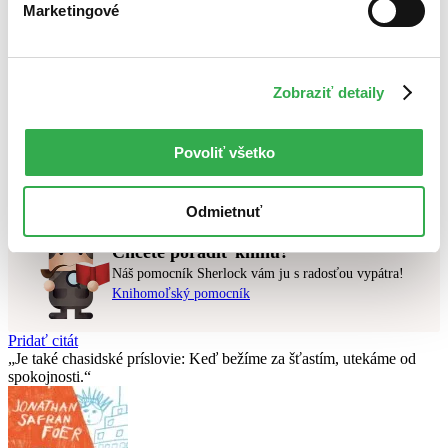
Novinky
Marketingové
Najdrahšie
Najlacnejšie
Najvyššia zľava
Zobraziť detaily
Použité filtre
Zrušiť filtre
Vydavateľstvo Vintage
čítané verzie vypredaných kníh
Povoliť všetko
Nebol nájdený
žiadny titul
vyhovujúci zadaným podmienkam.
Skúste prosím zmeniť vyhľadávaný výraz.
Odmietnuť
Chcete poradiť knihu?
Náš pomocník Sherlock vám ju s radosťou vypátra!
Knihomoľský pomocník
Pridať citát
Je také chasidské príslovie: Keď bežíme za šťastím, utekáme od
spokojnosti.