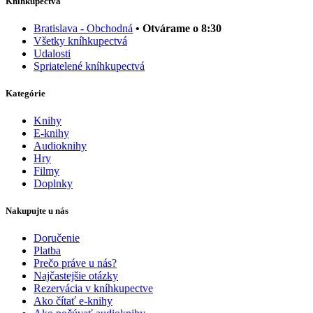
Kníhkupectvá
Bratislava - Obchodná
• Otvárame o 8:30
Všetky kníhkupectvá
Udalosti
Spriatelené kníhkupectvá
Kategórie
Knihy
E-knihy
Audioknihy
Hry
Filmy
Doplnky
Nakupujte u nás
Doručenie
Platba
Prečo práve u nás?
Najčastejšie otázky
Rezervácia v kníhkupectve
Ako čítať e-knihy