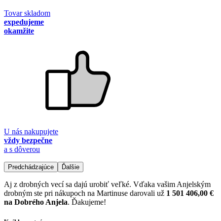
Tovar skladom
expedujeme
okamžite
U nás nakupujete
vždy bezpečne
a s dôverou
Predchádzajúce
Ďalšie
Aj z drobných vecí sa dajú urobiť veľké. Vďaka vašim Anjelským
drobným ste pri nákupoch na Martinuse darovali už
1 501 406,00 €
na Dobrého Anjela
. Ďakujeme!