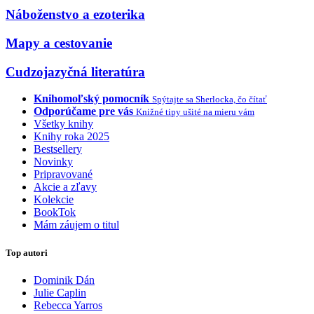
Náboženstvo a ezoterika
Mapy a cestovanie
Cudzojazyčná literatúra
Knihomoľský pomocník
Spýtajte sa Sherlocka, čo čítať
Odporúčame pre vás
Knižné tipy ušité na mieru vám
Všetky knihy
Knihy roka 2025
Bestsellery
Novinky
Pripravované
Akcie a zľavy
Kolekcie
BookTok
Mám záujem o titul
Top autori
Dominik Dán
Julie Caplin
Rebecca Yarros