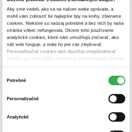
predpredaj (0 titulov)
predpredaj
Aby sme vedeli, ako sa na našom webe správate, a
pripravujeme (0 titulov)
pripravujeme
dostupná (bez vypredaných) (0 titulov)
dostupná (bez
mohli vám zobraziť tie najlepšie tipy na knihy, zbierame
vypredaných)
cookies. Niektoré sú naozaj potrebné a bez nich by naša
stránka vôbec nefungovala. Okrem toho používame
Nové / čítané
analytické cookies, ktoré nám umožňujú zisťovať, ako
nová (0 titulov)
nová
čítaná (0 titulov)
čítaná
náš web funguje, a stále ho pre vás zlepšovať.
čítaná - výborný stav (0 titulov)
čítaná - výborný stav
Personalizačné cookies nám dovoľujú prispôsobovať
čítaná - mierne opotrebovaná (0 titulov)
čítaná - mierne
stránku pre vašu lepšiu orientáciu. Marketingové cookies
opotrebovaná
nám zas umožňujú zobrazenie relevantnej reklamy.
čítané verzie vypredaných kníh (0 titulov)
čítané verzie
vypredaných kníh
Niektoré údaje zdieľame aj s tretími stranami. Veľmi by
Výber
nám pomohlo, keby sme mohli používať všetky tieto
Potrebné
súhlasu
Zúžiť výber
cookies. Ďakujeme!
Zoradiť
Personalizačné
Analytické
Bestsellery
Top hodnotené