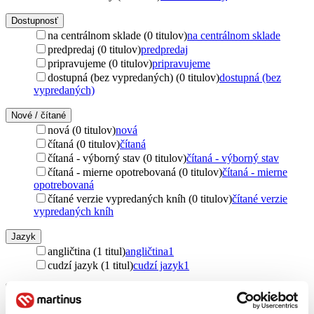
Dostupnosť
na centrálnom sklade (0 titulov)
na centrálnom sklade
predpredaj (0 titulov)
predpredaj
pripravujeme (0 titulov)
pripravujeme
dostupná (bez vypredaných) (0 titulov)
dostupná (bez
vypredaných)
Nové / čítané
nová (0 titulov)
nová
čítaná (0 titulov)
čítaná
čítaná - výborný stav (0 titulov)
čítaná - výborný stav
čítaná - mierne opotrebovaná (0 titulov)
čítaná - mierne
opotrebovaná
čítané verzie vypredaných kníh (0 titulov)
čítané verzie
vypredaných kníh
Jazyk
angličtina (1 titul)
angličtina
1
cudzí jazyk (1 titul)
cudzí jazyk
1
Autor
Fabio Geda (1 titul)
Fabio Geda
1