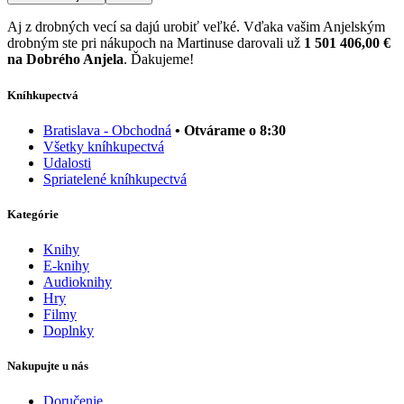
Aj z drobných vecí sa dajú urobiť veľké. Vďaka vašim Anjelským
drobným ste pri nákupoch na Martinuse darovali už
1 501 406,00 €
na Dobrého Anjela
. Ďakujeme!
Kníhkupectvá
Bratislava - Obchodná
• Otvárame o 8:30
Všetky kníhkupectvá
Udalosti
Spriatelené kníhkupectvá
Kategórie
Knihy
E-knihy
Audioknihy
Hry
Filmy
Doplnky
Nakupujte u nás
Doručenie