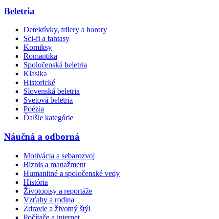
Beletria
Detektívky, trilery a horory
Sci-fi a fantasy
Komiksy
Romantika
Spoločenská beletria
Klasika
Historické
Slovenská beletria
Svetová beletria
Poézia
Ďalšie kategórie
Náučná a odborná
Motivácia a sebarozvoj
Biznis a manažment
Humanitné a spoločenské vedy
História
Životopisy a reportáže
Vzťahy a rodina
Zdravie a životný štýl
Počítače a internet