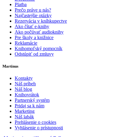
Platba
Prečo práve u nás?
Najčastejšie otázky
Rezervácia v kníhkupectve
Ako čítať e-knihy
Ako počúvať audioknihy
Pre školy a knižnice
Reklamácie
Knihomoľský pomocník
Odstúpiť od zmluvy
Martinus
Kontakty
Náš príbeh
Náš blog
Knihovrátok
Partnerský systém
Pridaj sa k nám
Marketing
Náš labák
Prehlásenie o cookies
Vyhlásenie o prístupnosti