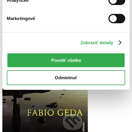
Analytické
Autor Fabio Geda
Vydavateľstvo Vintage
Marketingové
Zobraziť detaily
Povoliť všetko
Odmietnuť