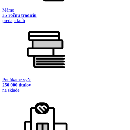
Máme
35-ročnú tradíciu
predaja kníh
Ponúkame vyše
250 000 titulov
na sklade