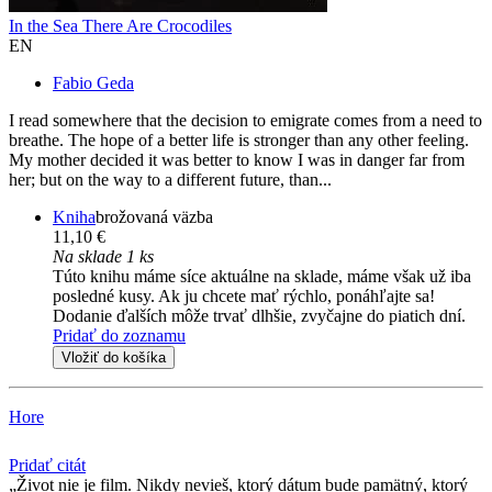
In the Sea There Are Crocodiles
EN
Fabio Geda
I read somewhere that the decision to emigrate comes from a need to
breathe. The hope of a better life is stronger than any other feeling.
My mother decided it was better to know I was in danger far from
her; but on the way to a different future, than...
Kniha
brožovaná väzba
11,10 €
Na sklade 1 ks
Túto knihu máme síce aktuálne na sklade, máme však už iba
posledné kusy. Ak ju chcete mať rýchlo, ponáhľajte sa!
Dodanie ďalších môže trvať dlhšie, zvyčajne do piatich dní.
Pridať do zoznamu
Vložiť do košíka
Hore
Pridať citát
Život nie je film. Nikdy nevieš, ktorý dátum bude pamätný, ktorý