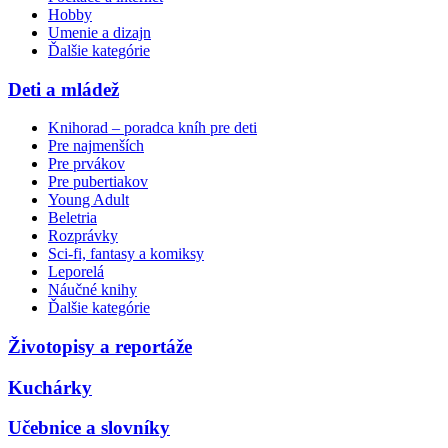
Hobby
Umenie a dizajn
Ďalšie kategórie
Deti a mládež
Knihorad – poradca kníh pre deti
Pre najmenších
Pre prvákov
Pre pubertiakov
Young Adult
Beletria
Rozprávky
Sci-fi, fantasy a komiksy
Leporelá
Náučné knihy
Ďalšie kategórie
Životopisy a reportáže
Kuchárky
Učebnice a slovníky