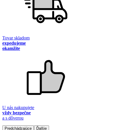
Tovar skladom
expedujeme
okamžite
U nás nakupujete
vždy bezpečne
a s dôverou
Predchádzajúce
Ďalšie