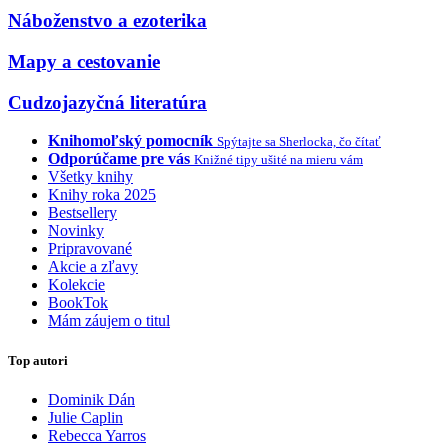
Náboženstvo a ezoterika
Mapy a cestovanie
Cudzojazyčná literatúra
Knihomoľský pomocník
Spýtajte sa Sherlocka, čo čítať
Odporúčame pre vás
Knižné tipy ušité na mieru vám
Všetky knihy
Knihy roka 2025
Bestsellery
Novinky
Pripravované
Akcie a zľavy
Kolekcie
BookTok
Mám záujem o titul
Top autori
Dominik Dán
Julie Caplin
Rebecca Yarros