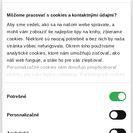
Vydavateľstvo
Vintage (1 titul)
Vintage
1
Môžeme pracovať s cookies a kontaktnými údajmi?
Väzba
Aby sme vedeli, ako sa na našom webe správate, a
brožovaná väzba (1 titul)
brožovaná väzba
1
mohli vám zobraziť tie najlepšie tipy na knihy, zbierame
cookies. Niektoré sú naozaj potrebné a bez nich by naša
Zúžiť výber
stránka vôbec nefungovala. Okrem toho používame
Zoradiť
analytické cookies, ktoré nám umožňujú zisťovať, ako
náš web funguje, a stále ho pre vás zlepšovať.
Personalizačné cookies nám dovoľujú prispôsobovať
stránku pre vašu lepšiu orientáciu. Marketingové cookies
nám zas umožňujú zobrazenie relevantnej reklamy.
Bestsellery
Top hodnotené
Niektoré údaje zdieľame aj s tretími stranami. Veľmi by
Výber
Novinky
nám pomohlo, keby sme mohli používať všetky tieto
Potrebné
súhlasu
Najdrahšie
cookies. Ďakujeme!
Najlacnejšie
Najvyššia zľava
Personalizačné
Použité filtre
Zrušiť filtre