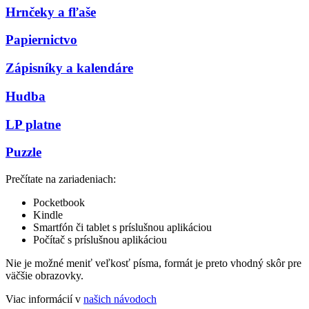
Hrnčeky a fľaše
Papiernictvo
Zápisníky a kalendáre
Hudba
LP platne
Puzzle
Prečítate na zariadeniach:
Pocketbook
Kindle
Smartfón či tablet s príslušnou aplikáciou
Počítač s príslušnou aplikáciou
Nie je možné meniť veľkosť písma, formát je preto vhodný skôr pre
väčšie obrazovky.
Viac informácií v
našich návodoch