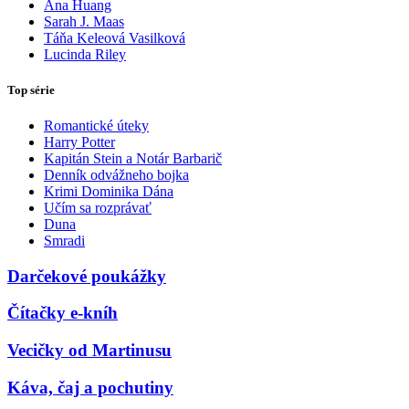
Ana Huang
Sarah J. Maas
Táňa Keleová Vasilková
Lucinda Riley
Top série
Romantické úteky
Harry Potter
Kapitán Stein a Notár Barbarič
Denník odvážneho bojka
Krimi Dominika Dána
Učím sa rozprávať
Duna
Smradi
Darčekové poukážky
Čítačky e-kníh
Vecičky od Martinusu
Káva, čaj a pochutiny