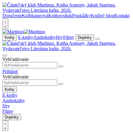
Doručenie
Kníhkupectvá
Knihovrátok
Poukážky
Knižný blog
Kontakt
E-knihy
Audioknihy
Hry
Filmy
Knihy
Doplnky
Vyhľadávanie
Prihlásiť
Vyhľadávanie
Knihy
E-knihy
Audioknihy
Hry
Filmy
Doplnky