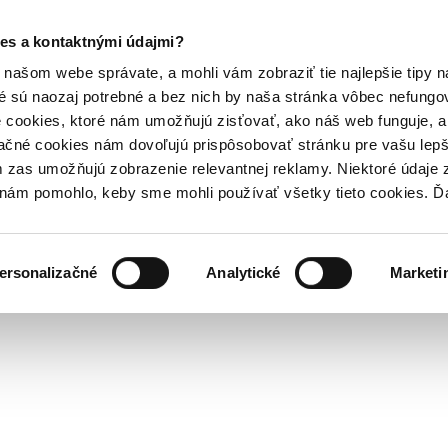
es a kontaktnými údajmi?
našom webe správate, a mohli vám zobraziť tie najlepšie tipy n
é sú naozaj potrebné a bez nich by naša stránka vôbec nefung
 cookies, ktoré nám umožňujú zisťovať, ako náš web funguje, a 
ačné cookies nám dovoľujú prispôsobovať stránku pre vašu lepši
zas umožňujú zobrazenie relevantnej reklamy. Niektoré údaje z
y nám pomohlo, keby sme mohli používať všetky tieto cookies. 
ersonalizačné
Analytické
Marketi