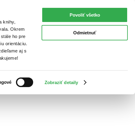
Povoliť všetko
a knihy,
ovala. Okrem
Odmietnuť
stále ho pre
u orientáciu.
dieľame aj s
Ďakujeme!
ngové
Zobraziť detaily