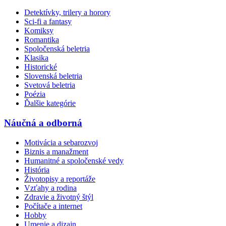
Detektívky, trilery a horory
Sci-fi a fantasy
Komiksy
Romantika
Spoločenská beletria
Klasika
Historické
Slovenská beletria
Svetová beletria
Poézia
Ďalšie kategórie
Náučná a odborná
Motivácia a sebarozvoj
Biznis a manažment
Humanitné a spoločenské vedy
História
Životopisy a reportáže
Vzťahy a rodina
Zdravie a životný štýl
Počítače a internet
Hobby
Umenie a dizajn