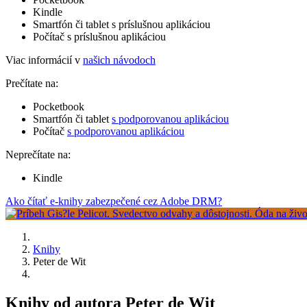
Kindle
Smartfón či tablet s príslušnou aplikáciou
Počítač s príslušnou aplikáciou
Viac informácií v
našich návodoch
Prečítate na:
Pocketbook
Smartfón či tablet
s podporovanou aplikáciou
Počítač
s podporovanou aplikáciou
Neprečítate na:
Kindle
Ako čítať e-knihy zabezpečené cez Adobe DRM?
Knihy
Peter de Wit
Knihy od autora Peter de Wit