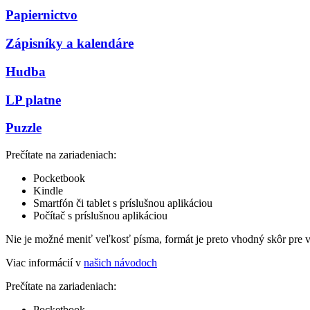
Papiernictvo
Zápisníky a kalendáre
Hudba
LP platne
Puzzle
Prečítate na zariadeniach:
Pocketbook
Kindle
Smartfón či tablet s príslušnou aplikáciou
Počítač s príslušnou aplikáciou
Nie je možné meniť veľkosť písma, formát je preto vhodný skôr pre 
Viac informácií v
našich návodoch
Prečítate na zariadeniach:
Pocketbook