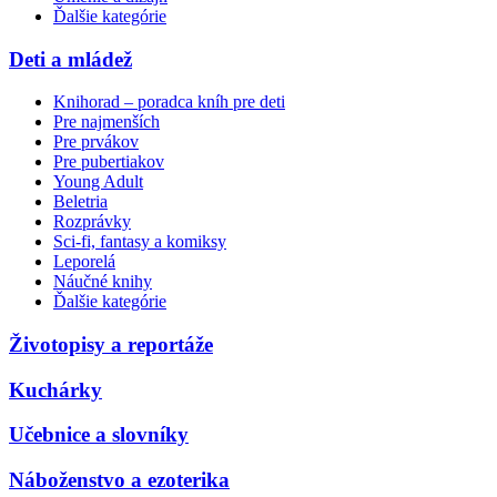
Ďalšie kategórie
Deti a mládež
Knihorad – poradca kníh pre deti
Pre najmenších
Pre prvákov
Pre pubertiakov
Young Adult
Beletria
Rozprávky
Sci-fi, fantasy a komiksy
Leporelá
Náučné knihy
Ďalšie kategórie
Životopisy a reportáže
Kuchárky
Učebnice a slovníky
Náboženstvo a ezoterika