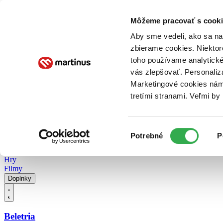
Doručenie
Kníhkupectvá
Knihovrátok
Poukážky
Knižný blog
Kontakt
Môžeme pracovať s cooki
Aby sme vedeli, ako sa na 
zbierame cookies. Niektor
E-knihy
Audioknihy
Hry
Filmy
Knihy
Doplnky
toho používame analytické
vás zlepšovať. Personaliz
Vyhľadávanie
Marketingové cookies nám 
tretími stranami. Veľmi b
Prihlásiť
Vyhľadávanie
Výber
Knihy
Potrebné
P
súhlasu
E-knihy
Audioknihy
Hry
Filmy
Doplnky
Beletria