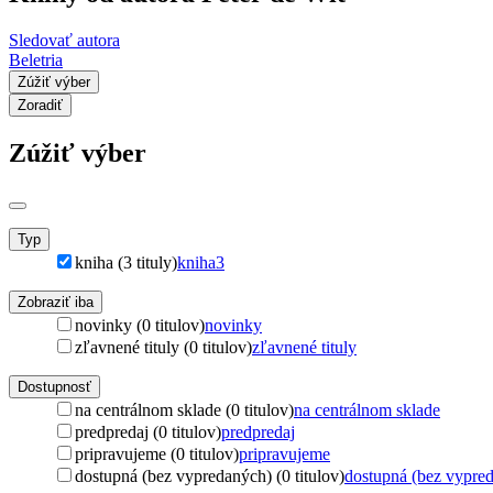
Sledovať autora
Beletria
Zúžiť výber
Zoradiť
Zúžiť výber
Typ
kniha (3 tituly)
kniha
3
Zobraziť iba
novinky (0 titulov)
novinky
zľavnené tituly (0 titulov)
zľavnené tituly
Dostupnosť
na centrálnom sklade (0 titulov)
na centrálnom sklade
predpredaj (0 titulov)
predpredaj
pripravujeme (0 titulov)
pripravujeme
dostupná (bez vypredaných) (0 titulov)
dostupná (bez vypre