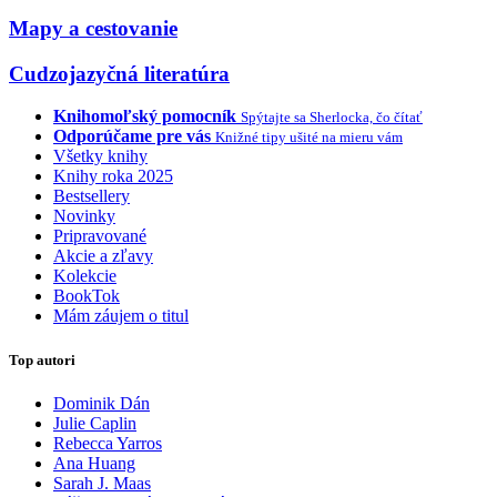
Mapy a cestovanie
Cudzojazyčná literatúra
Knihomoľský pomocník
Spýtajte sa Sherlocka, čo čítať
Odporúčame pre vás
Knižné tipy ušité na mieru vám
Všetky knihy
Knihy roka 2025
Bestsellery
Novinky
Pripravované
Akcie a zľavy
Kolekcie
BookTok
Mám záujem o titul
Top autori
Dominik Dán
Julie Caplin
Rebecca Yarros
Ana Huang
Sarah J. Maas