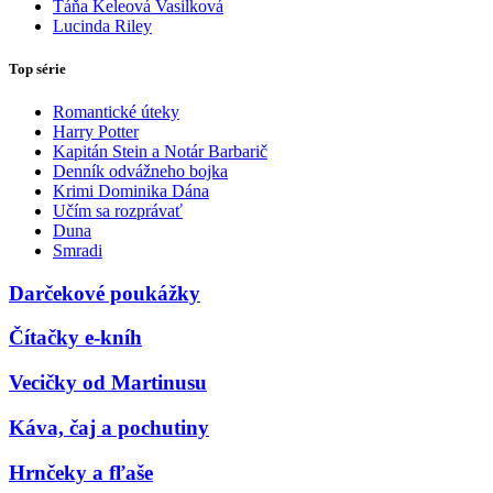
Táňa Keleová Vasilková
Lucinda Riley
Top série
Romantické úteky
Harry Potter
Kapitán Stein a Notár Barbarič
Denník odvážneho bojka
Krimi Dominika Dána
Učím sa rozprávať
Duna
Smradi
Darčekové poukážky
Čítačky e-kníh
Vecičky od Martinusu
Káva, čaj a pochutiny
Hrnčeky a fľaše