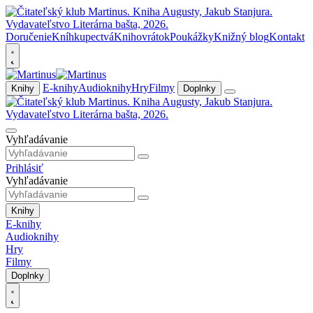
Doručenie
Kníhkupectvá
Knihovrátok
Poukážky
Knižný blog
Kontakt
E-knihy
Audioknihy
Hry
Filmy
Knihy
Doplnky
Vyhľadávanie
Prihlásiť
Vyhľadávanie
Knihy
E-knihy
Audioknihy
Hry
Filmy
Doplnky