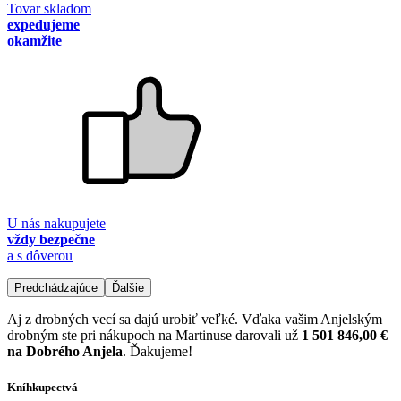
Tovar skladom
expedujeme
okamžite
U nás nakupujete
vždy bezpečne
a s dôverou
Predchádzajúce
Ďalšie
Aj z drobných vecí sa dajú urobiť veľké. Vďaka vašim Anjelským
drobným ste pri nákupoch na Martinuse darovali už
1 501 846,00 €
na Dobrého Anjela
. Ďakujeme!
Kníhkupectvá