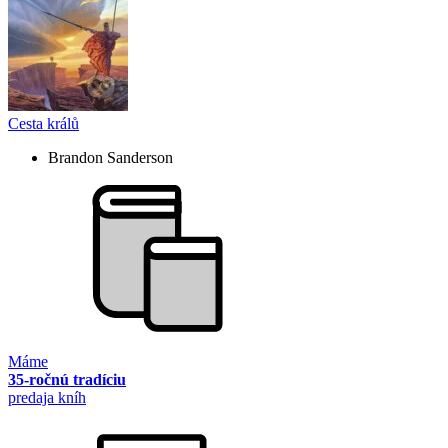
Cesta králů
Brandon Sanderson
Máme
35-ročnú tradíciu
predaja kníh