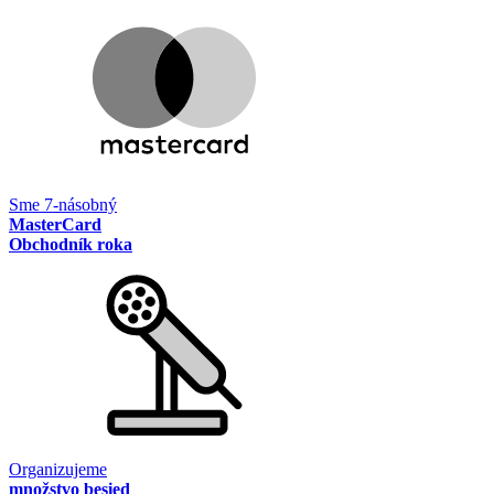
Sme 7-násobný
MasterCard
Obchodník roka
Organizujeme
množstvo besied