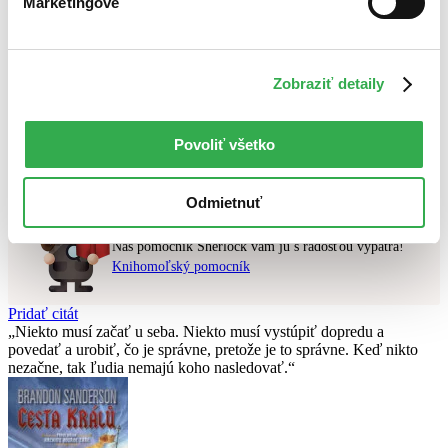
Marketingové
Najlacnejšie
Najvyššia zľava
Zobraziť detaily
Použité filtre
Zrušiť filtre
v predpredaji
Nebol nájdený
žiadny titul
vyhovujúci zadaným podmienkam.
Povoliť všetko
Skúste prosím zmeniť vyhľadávaný výraz.
Odmietnuť
Chcete poradiť knihu?
Náš pomocník Sherlock vám ju s radosťou vypátra!
Knihomoľský pomocník
Pridať citát
Niekto musí začať u seba. Niekto musí vystúpiť dopredu a
povedať a urobiť, čo je správne, pretože je to správne. Keď nikto
nezačne, tak ľudia nemajú koho nasledovať.