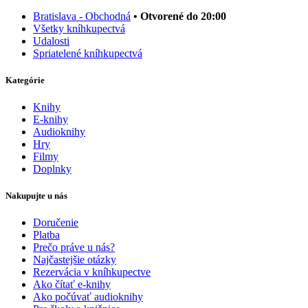
Bratislava - Obchodná
• Otvorené do 20:00
Všetky kníhkupectvá
Udalosti
Spriatelené kníhkupectvá
Kategórie
Knihy
E-knihy
Audioknihy
Hry
Filmy
Doplnky
Nakupujte u nás
Doručenie
Platba
Prečo práve u nás?
Najčastejšie otázky
Rezervácia v kníhkupectve
Ako čítať e-knihy
Ako počúvať audioknihy