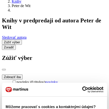
Knihy
Peter de Wit
Knihy v predpredaji od autora Peter de
Wit
Sledovať autora
Zúžiť výber
Zoradiť
Zúžiť výber
Zobraziť iba
novinky (0 titulov)
novinky
zľavnené tituly (0 titulov)
zľavnené tituly
Dostupnosť
na centrálnom sklade (0 titulov)
na centrálnom sklade
predpredaj (0 titulov)
predpredaj
Môžeme pracovať s cookies a kontaktnými údajmi?