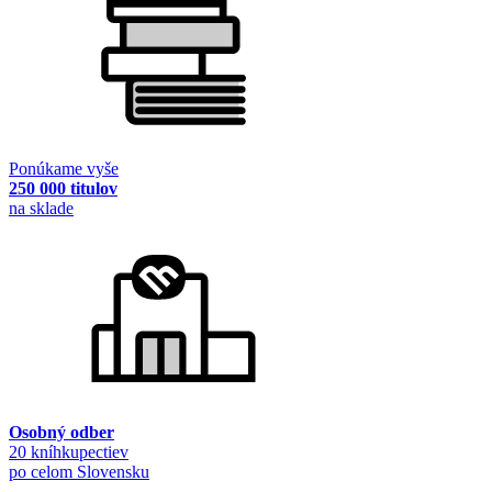
Ponúkame vyše
250 000 titulov
na sklade
Osobný odber
20 kníhkupectiev
po celom Slovensku