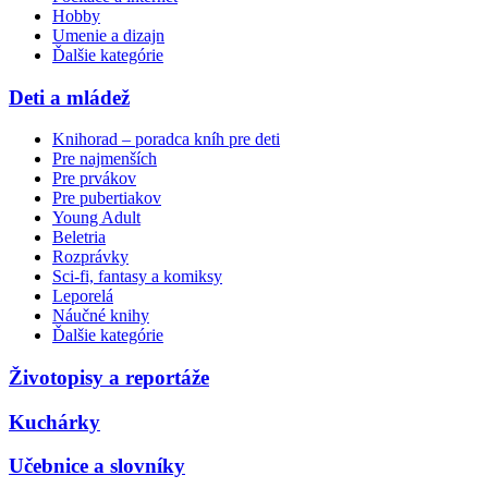
Hobby
Umenie a dizajn
Ďalšie kategórie
Deti a mládež
Knihorad – poradca kníh pre deti
Pre najmenších
Pre prvákov
Pre pubertiakov
Young Adult
Beletria
Rozprávky
Sci-fi, fantasy a komiksy
Leporelá
Náučné knihy
Ďalšie kategórie
Životopisy a reportáže
Kuchárky
Učebnice a slovníky