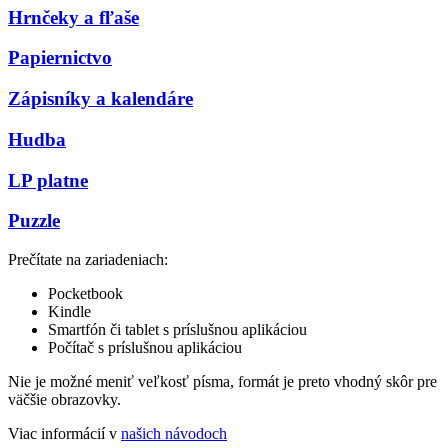
Hrnčeky a fľaše
Papiernictvo
Zápisníky a kalendáre
Hudba
LP platne
Puzzle
Prečítate na zariadeniach:
Pocketbook
Kindle
Smartfón či tablet s príslušnou aplikáciou
Počítač s príslušnou aplikáciou
Nie je možné meniť veľkosť písma, formát je preto vhodný skôr pre
väčšie obrazovky.
Viac informácií v
našich návodoch