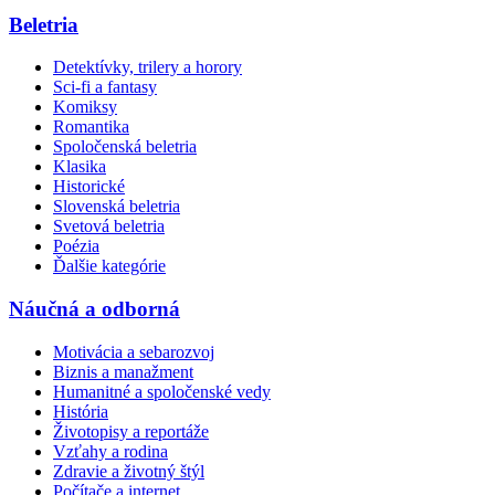
Beletria
Detektívky, trilery a horory
Sci-fi a fantasy
Komiksy
Romantika
Spoločenská beletria
Klasika
Historické
Slovenská beletria
Svetová beletria
Poézia
Ďalšie kategórie
Náučná a odborná
Motivácia a sebarozvoj
Biznis a manažment
Humanitné a spoločenské vedy
História
Životopisy a reportáže
Vzťahy a rodina
Zdravie a životný štýl
Počítače a internet