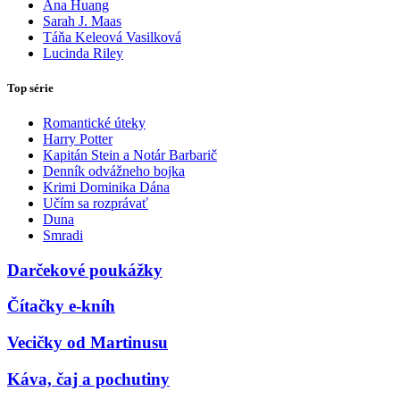
Ana Huang
Sarah J. Maas
Táňa Keleová Vasilková
Lucinda Riley
Top série
Romantické úteky
Harry Potter
Kapitán Stein a Notár Barbarič
Denník odvážneho bojka
Krimi Dominika Dána
Učím sa rozprávať
Duna
Smradi
Darčekové poukážky
Čítačky e-kníh
Vecičky od Martinusu
Káva, čaj a pochutiny