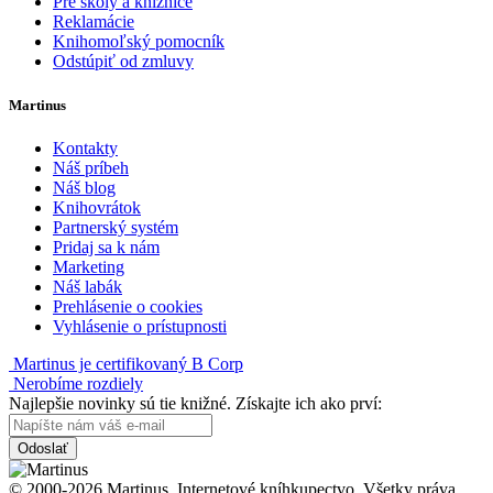
Pre školy a knižnice
Reklamácie
Knihomoľský pomocník
Odstúpiť od zmluvy
Martinus
Kontakty
Náš príbeh
Náš blog
Knihovrátok
Partnerský systém
Pridaj sa k nám
Marketing
Náš labák
Prehlásenie o cookies
Vyhlásenie o prístupnosti
Martinus je certifikovaný B Corp
Nerobíme rozdiely
Najlepšie novinky sú tie knižné. Získajte ich ako prví:
Odoslať
© 2000-2026 Martinus. Internetové kníhkupectvo. Všetky práva