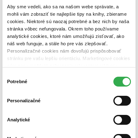
pripravujeme (0 titulov)
pripravujeme
Aby sme vedeli, ako sa na našom webe správate, a
dostupná (bez vypredaných) (0 titulov)
dostupná (bez
vypredaných)
mohli vám zobraziť tie najlepšie tipy na knihy, zbierame
cookies. Niektoré sú naozaj potrebné a bez nich by naša
Nové / čítané
stránka vôbec nefungovala. Okrem toho používame
nová (0 titulov)
nová
analytické cookies, ktoré nám umožňujú zisťovať, ako
čítaná (0 titulov)
čítaná
čítaná - výborný stav (0 titulov)
čítaná - výborný stav
náš web funguje, a stále ho pre vás zlepšovať.
čítaná - mierne opotrebovaná (0 titulov)
čítaná - mierne
Personalizačné cookies nám dovoľujú prispôsobovať
opotrebovaná
stránku pre vašu lepšiu orientáciu. Marketingové cookies
čítané verzie vypredaných kníh (0 titulov)
čítané verzie
nám zas umožňujú zobrazenie relevantnej reklamy.
vypredaných kníh
Niektoré údaje zdieľame aj s tretími stranami. Veľmi by
Výber
Zúžiť výber
nám pomohlo, keby sme mohli používať všetky tieto
Potrebné
súhlasu
cookies. Ďakujeme!
Zoradiť
Personalizačné
Analytické
Bestsellery
Top hodnotené
Novinky
Najdrahšie