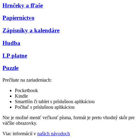
Hrnčeky a fľaše
Papiernictvo
Zápisníky a kalendáre
Hudba
LP platne
Puzzle
Prečítate na zariadeniach:
Pocketbook
Kindle
Smartfón či tablet s príslušnou aplikáciou
Počítač s príslušnou aplikáciou
Nie je možné meniť veľkosť písma, formát je preto vhodný skôr pre
väčšie obrazovky.
Viac informácií v
našich návodoch