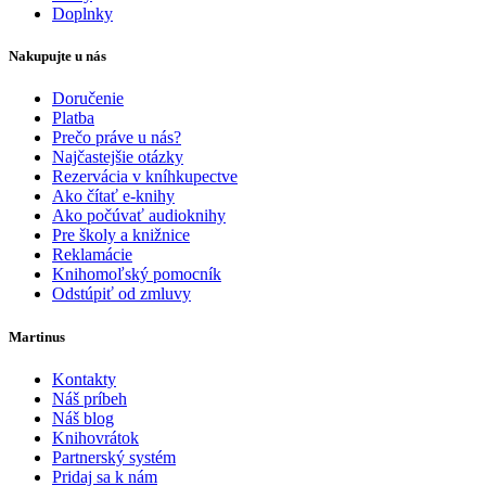
Doplnky
Nakupujte u nás
Doručenie
Platba
Prečo práve u nás?
Najčastejšie otázky
Rezervácia v kníhkupectve
Ako čítať e-knihy
Ako počúvať audioknihy
Pre školy a knižnice
Reklamácie
Knihomoľský pomocník
Odstúpiť od zmluvy
Martinus
Kontakty
Náš príbeh
Náš blog
Knihovrátok
Partnerský systém
Pridaj sa k nám