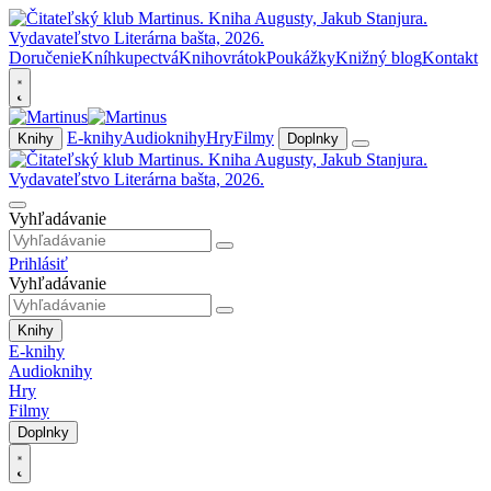
Doručenie
Kníhkupectvá
Knihovrátok
Poukážky
Knižný blog
Kontakt
E-knihy
Audioknihy
Hry
Filmy
Knihy
Doplnky
Vyhľadávanie
Prihlásiť
Vyhľadávanie
Knihy
E-knihy
Audioknihy
Hry
Filmy
Doplnky