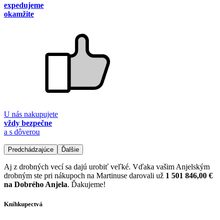
expedujeme
okamžite
U nás nakupujete
vždy bezpečne
a s dôverou
Predchádzajúce
Ďalšie
Aj z drobných vecí sa dajú urobiť veľké. Vďaka vašim Anjelským
drobným ste pri nákupoch na Martinuse darovali už
1 501 846,00 €
na Dobrého Anjela
. Ďakujeme!
Kníhkupectvá