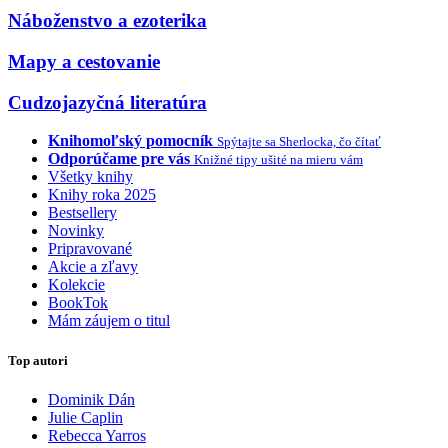
Náboženstvo a ezoterika
Mapy a cestovanie
Cudzojazyčná literatúra
Knihomoľský pomocník
Spýtajte sa Sherlocka, čo čítať
Odporúčame pre vás
Knižné tipy ušité na mieru vám
Všetky knihy
Knihy roka 2025
Bestsellery
Novinky
Pripravované
Akcie a zľavy
Kolekcie
BookTok
Mám záujem o titul
Top autori
Dominik Dán
Julie Caplin
Rebecca Yarros