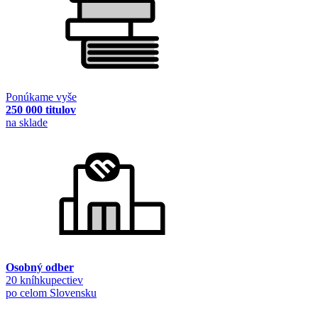
Ponúkame vyše
250 000 titulov
na sklade
Osobný odber
20 kníhkupectiev
po celom Slovensku