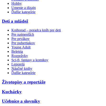
Hobby
Umenie a dizajn
Ďalšie kategórie
Deti a mládež
Knihorad – poradca kníh pre deti
Pre najmenších
Pre prvákov
Pre pubertiakov
Young Adult
Beletria
Rozprávky
Sci-fi, fantasy a komiksy
Leporelá
Náučné knihy
Ďalšie kategórie
Životopisy a reportáže
Kuchárky
Učebnice a slovníky