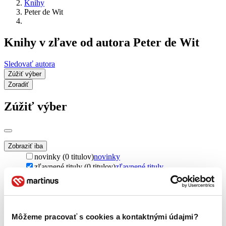
Knihy
Peter de Wit
Knihy v zľave od autora Peter de Wit
Sledovať autora
Zúžiť výber
Zoradiť
Zúžiť výber
Zobraziť iba
novinky (0 titulov)
novinky
zľavnené tituly (0 titulov)
zľavnené tituly
Dostupnosť
na centrálnom sklade (0 titulov)
na centrálnom sklade
predpredaj (0 titulov)
predpredaj
pripravujeme (0 titulov)
pripravujeme
Môžeme pracovať s cookies a kontaktnými údajmi?
dostupná (bez vypredaných) (0 titulov)
dostupná (bez