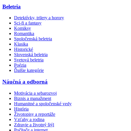
Beletria
Detektívky, trilery a horory
Sci-fi a fantasy
Komiksy
Romantika
Spoločenská beletria
Klasika
Historické
Slovenská beletria
Svetová beletria
Poézia
Ďalšie kategórie
Náučná a odborná
Motivácia a sebarozvoj
Biznis a manažment
Humanitné a spoločenské vedy
História
Životopisy a reportáže
Vzťahy a rodina
Zdravie a životný štýl
Počítače a internet