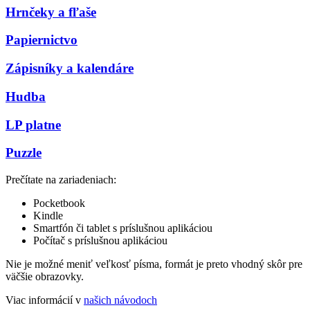
Hrnčeky a fľaše
Papiernictvo
Zápisníky a kalendáre
Hudba
LP platne
Puzzle
Prečítate na zariadeniach:
Pocketbook
Kindle
Smartfón či tablet s príslušnou aplikáciou
Počítač s príslušnou aplikáciou
Nie je možné meniť veľkosť písma, formát je preto vhodný skôr pre
väčšie obrazovky.
Viac informácií v
našich návodoch