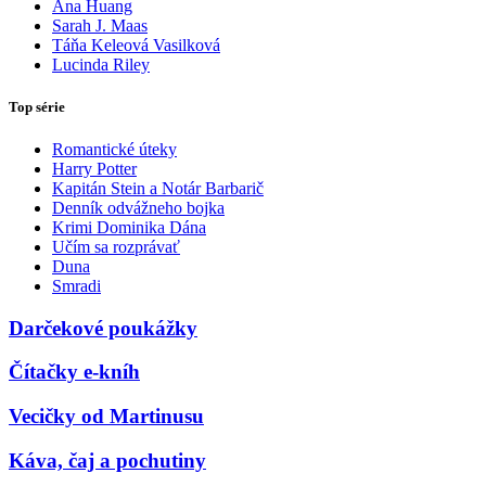
Ana Huang
Sarah J. Maas
Táňa Keleová Vasilková
Lucinda Riley
Top série
Romantické úteky
Harry Potter
Kapitán Stein a Notár Barbarič
Denník odvážneho bojka
Krimi Dominika Dána
Učím sa rozprávať
Duna
Smradi
Darčekové poukážky
Čítačky e-kníh
Vecičky od Martinusu
Káva, čaj a pochutiny