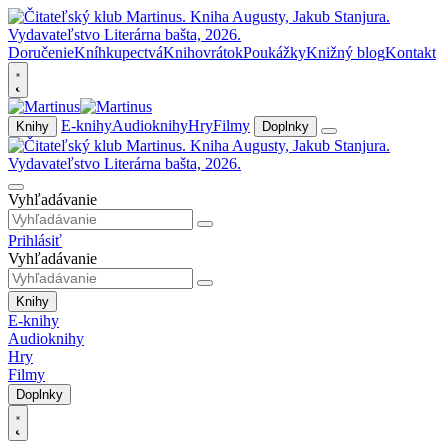
Doručenie
Kníhkupectvá
Knihovrátok
Poukážky
Knižný blog
Kontakt
E-knihy
Audioknihy
Hry
Filmy
Knihy
Doplnky
Vyhľadávanie
Prihlásiť
Vyhľadávanie
Knihy
E-knihy
Audioknihy
Hry
Filmy
Doplnky