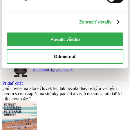
Najvyššia zľava
Použité filtre
Zobraziť detaily
Zrušiť filtre
v zľave
Nebol nájdený
žiadny titul
vyhovujúci zadaným podmienkam.
Skúste prosím zmeniť vyhľadávaný výraz.
Povoliť všetko
Odmietnuť
Chcete poradiť knihu?
Náš pomocník Sherlock vám ju s radosťou vypátra!
Knihomoľský pomocník
Pridať citát
Sú chvíle, na ktoré človek len tak nezabudne, ostrým večným
perom sa mu zapíšu na stránky pamäti a vryjú do srdca, odkiaľ ich
nik nevymaže.