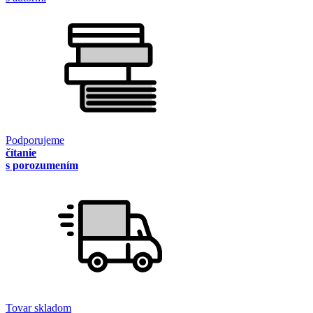
Podporujeme
čítanie
s porozumením
Tovar skladom