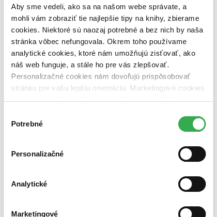
Aby sme vedeli, ako sa na našom webe správate, a
vypredaných)
mohli vám zobraziť tie najlepšie tipy na knihy, zbierame
Nové / čítané
cookies. Niektoré sú naozaj potrebné a bez nich by naša
nová (0 titulov)
nová
stránka vôbec nefungovala. Okrem toho používame
čítaná (0 titulov)
čítaná
analytické cookies, ktoré nám umožňujú zisťovať, ako
čítaná - výborný stav (0 titulov)
čítaná - výborný stav
náš web funguje, a stále ho pre vás zlepšovať.
čítaná - mierne opotrebovaná (0 titulov)
čítaná - mierne
opotrebovaná
Personalizačné cookies nám dovoľujú prispôsobovať
čítané verzie vypredaných kníh (0 titulov)
čítané verzie
stránku pre vašu lepšiu orientáciu. Marketingové cookies
vypredaných kníh
nám zas umožňujú zobrazenie relevantnej reklamy.
Zúžiť výber
Niektoré údaje zdieľame aj s tretími stranami. Veľmi by
Výber
nám pomohlo, keby sme mohli používať všetky tieto
Potrebné
súhlasu
Zoradiť
cookies. Ďakujeme!
Personalizačné
Bestsellery
Analytické
Top hodnotené
Novinky
Najdrahšie
Najlacnejšie
Marketingové