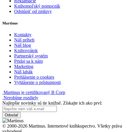
Reklamácie
Knihomoľský pomocník
Odstúpiť od zmluvy
Martinus
Kontakty
Náš príbeh
Náš blog
Knihovrátok
Partnerský systém
Pridaj sa k nám
Marketing
Náš labák
Prehlásenie o cookies
Vyhlásenie o prístupnosti
Martinus je certifikovaný B Corp
Nerobíme rozdiely
Najlepšie novinky sú tie knižné. Získajte ich ako prví:
Odoslať
© 2000-2026 Martinus. Internetové kníhkupectvo. Všetky práva
vyhradené.