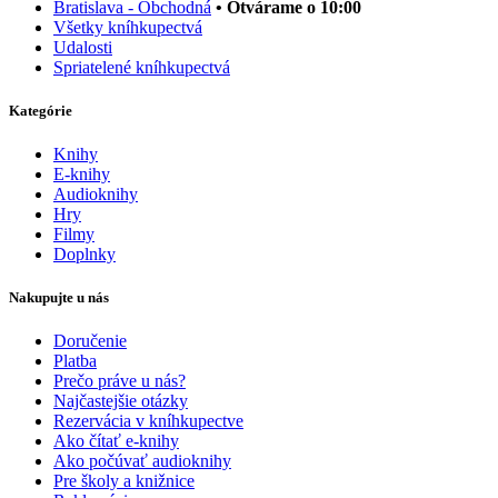
Bratislava - Obchodná
• Otvárame o 10:00
Všetky kníhkupectvá
Udalosti
Spriatelené kníhkupectvá
Kategórie
Knihy
E-knihy
Audioknihy
Hry
Filmy
Doplnky
Nakupujte u nás
Doručenie
Platba
Prečo práve u nás?
Najčastejšie otázky
Rezervácia v kníhkupectve
Ako čítať e-knihy
Ako počúvať audioknihy
Pre školy a knižnice