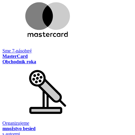
Sme 7-násobný
MasterCard
Obchodník roka
Organizujeme
množstvo besied
s autormi