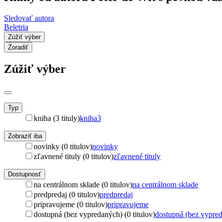
Sledovať autora
Beletria
Zúžiť výber
Zoradiť
Zúžiť výber
Typ
kniha (3 tituly)
kniha
3
Zobraziť iba
novinky (0 titulov)
novinky
zľavnené tituly (0 titulov)
zľavnené tituly
Dostupnosť
na centrálnom sklade (0 titulov)
na centrálnom sklade
predpredaj (0 titulov)
predpredaj
pripravujeme (0 titulov)
pripravujeme
dostupná (bez vypredaných) (0 titulov)
dostupná (bez vypre