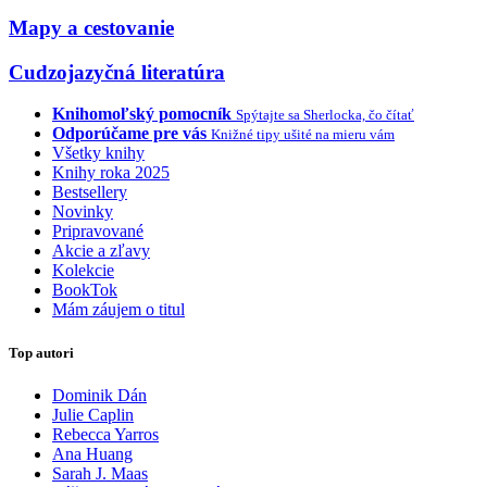
Mapy a cestovanie
Cudzojazyčná literatúra
Knihomoľský pomocník
Spýtajte sa Sherlocka, čo čítať
Odporúčame pre vás
Knižné tipy ušité na mieru vám
Všetky knihy
Knihy roka 2025
Bestsellery
Novinky
Pripravované
Akcie a zľavy
Kolekcie
BookTok
Mám záujem o titul
Top autori
Dominik Dán
Julie Caplin
Rebecca Yarros
Ana Huang
Sarah J. Maas