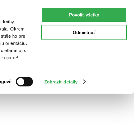
Povoliť všetko
a knihy,
ovala. Okrem
Odmietnuť
stále ho pre
u orientáciu.
dieľame aj s
Ďakujeme!
ngové
Zobraziť detaily