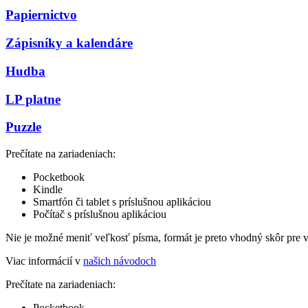
Papiernictvo
Zápisníky a kalendáre
Hudba
LP platne
Puzzle
Prečítate na zariadeniach:
Pocketbook
Kindle
Smartfón či tablet s príslušnou aplikáciou
Počítač s príslušnou aplikáciou
Nie je možné meniť veľkosť písma, formát je preto vhodný skôr pre 
Viac informácií v
našich návodoch
Prečítate na zariadeniach:
Pocketbook