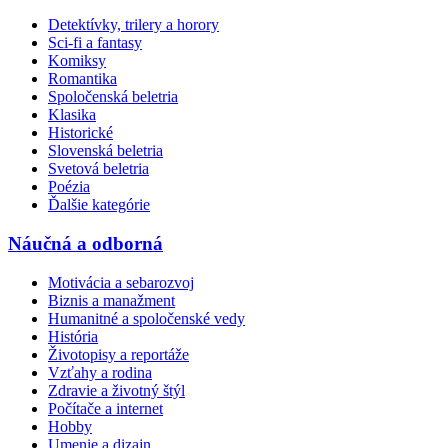
Detektívky, trilery a horory
Sci-fi a fantasy
Komiksy
Romantika
Spoločenská beletria
Klasika
Historické
Slovenská beletria
Svetová beletria
Poézia
Ďalšie kategórie
Náučná a odborná
Motivácia a sebarozvoj
Biznis a manažment
Humanitné a spoločenské vedy
História
Životopisy a reportáže
Vzťahy a rodina
Zdravie a životný štýl
Počítače a internet
Hobby
Umenie a dizajn