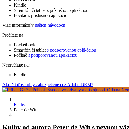
Kindle
Smartfón či tablet s príslušnou aplikáciou
Počítač s príslušnou aplikáciou
Viac informácií v
našich návodoch
Prečítate na:
Pocketbook
Smartfón či tablet
s podporovanou aplikáciou
Počítač
s podporovanou aplikáciou
Neprečítate na:
Kindle
Ako čítať e-knihy zabezpečené cez Adobe DRM?
Knihy
Peter de Wit
Knihy od autora Peter de Wit s pevnou vä