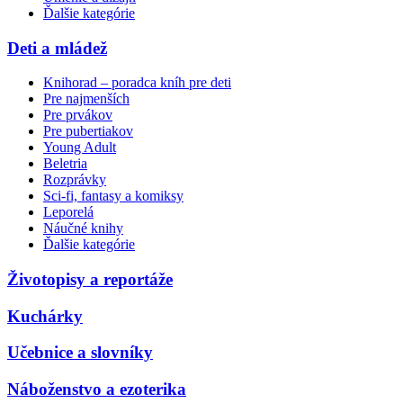
Ďalšie kategórie
Deti a mládež
Knihorad – poradca kníh pre deti
Pre najmenších
Pre prvákov
Pre pubertiakov
Young Adult
Beletria
Rozprávky
Sci-fi, fantasy a komiksy
Leporelá
Náučné knihy
Ďalšie kategórie
Životopisy a reportáže
Kuchárky
Učebnice a slovníky
Náboženstvo a ezoterika