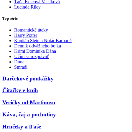
Táňa Keleová Vasilková
Lucinda Riley
Top série
Romantické úteky
Harry Potter
Kapitán Stein a Notár Barbarič
Denník odvážneho bojka
Krimi Dominika Dána
Učím sa rozprávať
Duna
Smradi
Darčekové poukážky
Čítačky e-kníh
Vecičky od Martinusu
Káva, čaj a pochutiny
Hrnčeky a fľaše