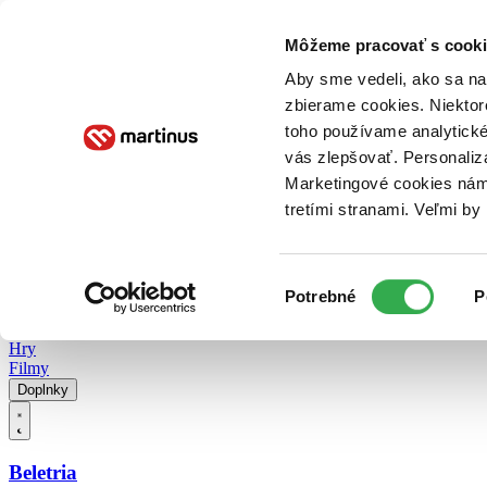
Doručenie
Kníhkupectvá
Knihovrátok
Poukážky
Knižný blog
Kontakt
Môžeme pracovať s cooki
Aby sme vedeli, ako sa na 
zbierame cookies. Niektor
E-knihy
Audioknihy
Hry
Filmy
Knihy
Doplnky
toho používame analytické
vás zlepšovať. Personaliz
Vyhľadávanie
Marketingové cookies nám 
tretími stranami. Veľmi b
Prihlásiť
Vyhľadávanie
Výber
Knihy
Potrebné
P
súhlasu
E-knihy
Audioknihy
Hry
Filmy
Doplnky
Beletria