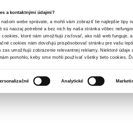
es a kontaktnými údajmi?
našom webe správate, a mohli vám zobraziť tie najlepšie tipy n
é sú naozaj potrebné a bez nich by naša stránka vôbec nefung
 cookies, ktoré nám umožňujú zisťovať, ako náš web funguje, a 
ačné cookies nám dovoľujú prispôsobovať stránku pre vašu lepši
zas umožňujú zobrazenie relevantnej reklamy. Niektoré údaje z
y nám pomohlo, keby sme mohli používať všetky tieto cookies. 
ersonalizačné
Analytické
Marketi